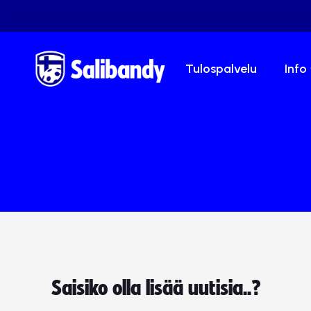
Tulospalvelu
Info
Saisiko olla lisää uutisia..?