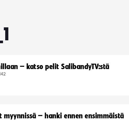
_1
llaan – katso pelit SalibandyTV:stä
142
yt myynnissä – hanki ennen ensimmäistä