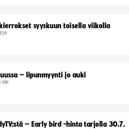
ierrokset syyskuun toisella viikolla
539
uussa – lipunmyynti jo auki
1 081
TV:stä – Early bird -hinta tarjolla 30.7.