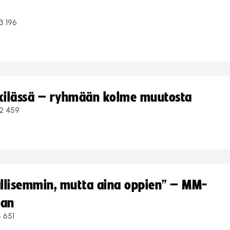
3 196
kkilässä – ryhmään kolme muutosta
2 459
hallisemmin, mutta aina oppien” – MM-
aan
 651