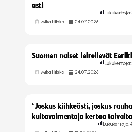
asti
Lukukertoja:
Mika Hilska
24.07.2026
Suomen naiset leireilevät Eeri
Lukukertoja:
Mika Hilska
24.07.2026
“Joskus kiihkeästi, joskus rau
kultavalmentaja kertaa taivalt
Lukukertoja:
4