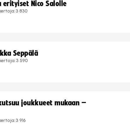
erityiset Nico Salolle
kertoja:
3 830
ukka Seppälä
kertoja:
3 590
 kutsuu joukkueet mukaan –
kertoja:
3 916