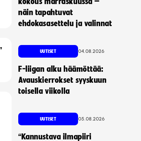
kokous marraskuussa –
näin tapahtuvat
ehdokasasettelu ja valinnat
”
04.08.2026
UUTISET
F-liigan alku häämöttää:
Avauskierrokset syyskuun
toisella viikolla
05.08.2026
UUTISET
“Kannustava ilmapiiri