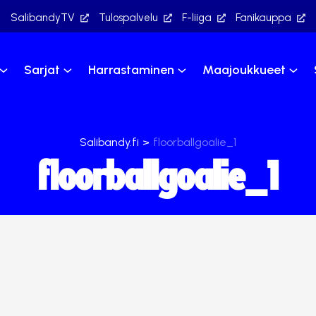
SalibandyTV
Tulospalvelu
F-liiga
Fanikauppa
Sarjat
Harrastaminen
Maajoukkueet
Salibandy.fi
>
floorballgoalie_1
floorballgoalie_1