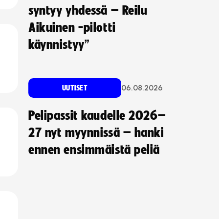
syntyy yhdessä – Reilu
Aikuinen -pilotti
käynnistyy”
06.08.2026
UUTISET
Pelipassit kaudelle 2026–
27 nyt myynnissä – hanki
ennen ensimmäistä peliä