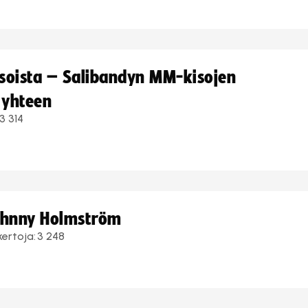
kisoista – Salibandyn MM-kisojen
 yhteen
3 314
Johnny Holmström
kertoja:
3 248