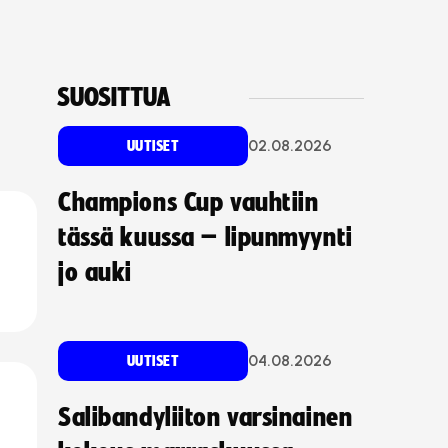
SUOSITTUA
02.08.2026
UUTISET
Champions Cup vauhtiin
tässä kuussa – lipunmyynti
jo auki
04.08.2026
UUTISET
Salibandyliiton varsinainen