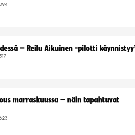
294
dessä – Reilu Aikuinen -pilotti käynnistyy
517
kous marraskuussa – näin tapahtuvat
623