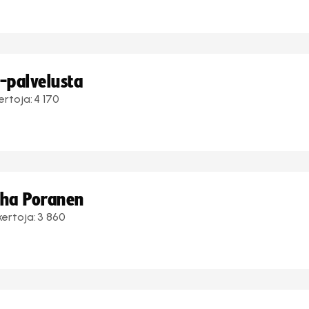
i-palvelusta
ertoja:
4 170
uha Poranen
kertoja:
3 860