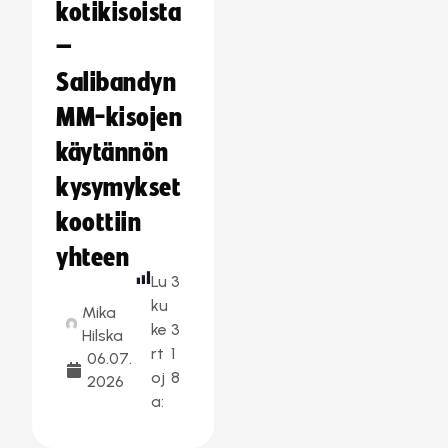
kotikisoista
–
Salibandyn
MM-kisojen
käytännön
kysymykset
koottiin
yhteen
Lu
3
ku
Mika
ke
3
Hilska
rt
1
06.07.
oj
8
2026
a: