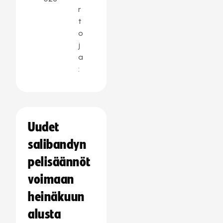
r
t
o
j
a
:
Uudet
salibandyn
pelisäännöt
voimaan
heinäkuun
alusta