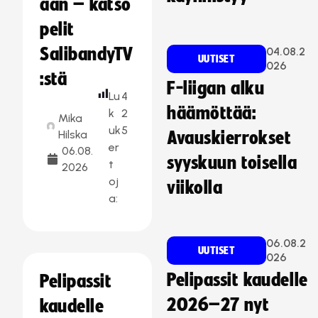
aan – katso
pelit
SalibandyTV
04.08.2
UUTISET
026
:stä
F-liigan alku
Lu
4
häämöttää:
k
2
Mika
uk
5
Hilska
Avauskierrokset
er
06.08.
syyskuun toisella
t
2026
oj
viikolla
a:
06.08.2
UUTISET
026
Pelipassit kaudelle
Pelipassit
2026–27 nyt
kaudelle