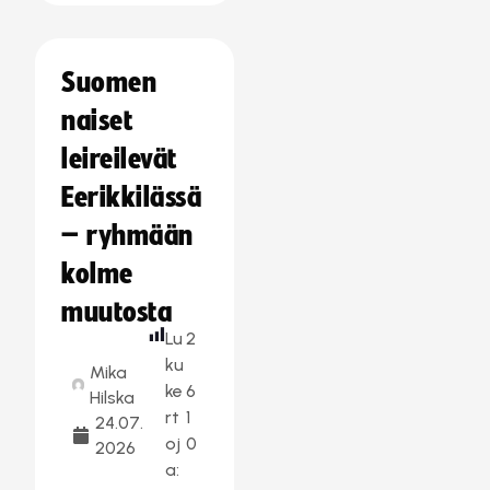
Suomen
naiset
leireilevät
Eerikkilässä
– ryhmään
kolme
muutosta
Lu
2
ku
Mika
ke
6
Hilska
rt
1
24.07.
oj
0
2026
a: