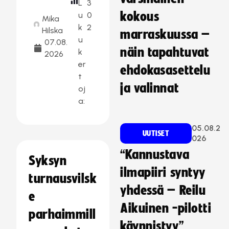
L
3
kokous
u
0
Mika
k
2
Hilska
marraskuussa –
u
07.08.
näin tapahtuvat
k
2026
er
ehdokasasettelu
t
ja valinnat
oj
a:
05.08.2
UUTISET
026
“Kannustava
Syksyn
ilmapiiri syntyy
turnausvilsk
yhdessä – Reilu
e
Aikuinen -pilotti
parhaimmill
käynnistyy”