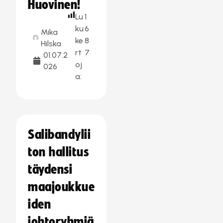
Huovinen!
Lu
1
ku
6
Mika
ke
8
Hilska
rt
7
01.07.2
oj
026
a:
Salibandylii
ton hallitus
täydensi
maajoukkue
iden
johtoryhmiä