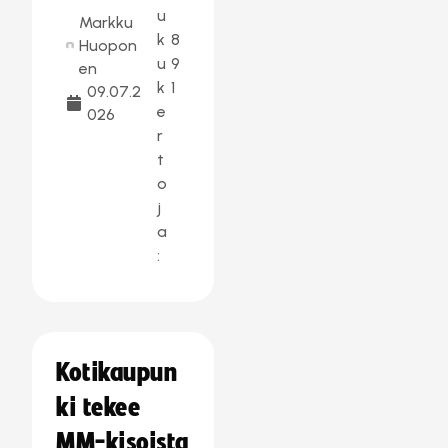
u
Markku
k
8
Huopon
u
9
en
k
1
09.07.2
e
026
r
t
o
j
a
:
Kotikaupun
ki tekee
MM-kisoista