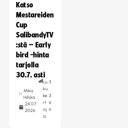
Katso
Mestareiden
Cup
SalibandyTV
:stä – Early
bird -hinta
tarjolla
30.7. asti
Lu
3
ku
Mika
ke
3
Hilska
rt
6
24.07.
oj
6
2026
a: