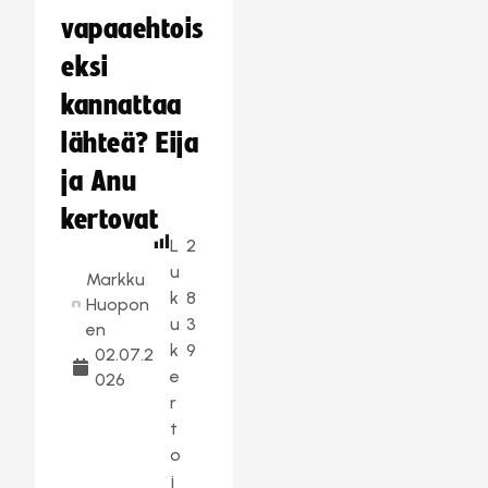
vapaaehtois
eksi
kannattaa
lähteä? Eija
ja Anu
kertovat
L
2
u
Markku
k
8
Huopon
u
3
en
k
9
02.07.2
e
026
r
t
o
j