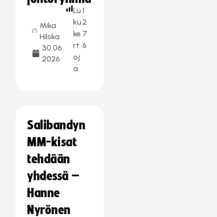
Lu
1
ku
2
Mika
ke
7
Hilska
rt
6
30.06.
oj
2026
a:
Salibandyn
MM-kisat
tehdään
yhdessä –
Hanne
Nyrönen