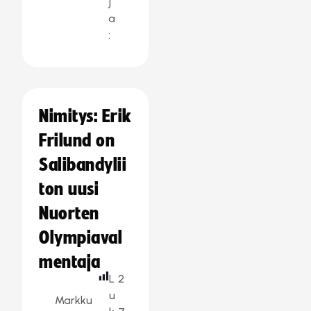
j
a
:
Nimitys: Erik
Frilund on
Salibandylii
ton uusi
Nuorten
Olympiaval
mentaja
L
2
u
Markku