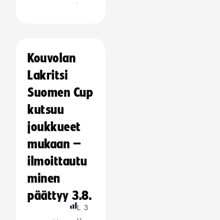
:
Kouvolan
Lakritsi
Suomen Cup
kutsuu
joukkueet
mukaan –
ilmoittautu
minen
päättyy 3.8.
L
3
u