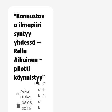
“Kannustav
a ilmapiiri
syntyy
yhdessä –
Reilu
Aikuinen -
pilotti
käynnistyy”
L
7
u
5
Mika
k
4
Hilska
u
05.08.
k
2026