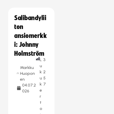
Salibandylii
ton
ansiomerkk
i: Johnny
Holmström
L
3
u
Markku
k
2
Huopon
u
5
en
k
7
04.07.2
e
026
r
t
o