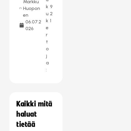
Markku
k
9
Huopon
u
2
en
k
1
06.07.2
e
026
r
t
o
j
a
:
Kaikki mitä
haluat
tietää