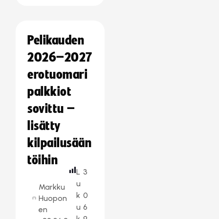
Pelikauden
2026–2027
erotuomari
palkkiot
sovittu –
lisätty
kilpailusään
töihin
L
3
u
Markku
k
0
Huopon
u
6
en
k
9