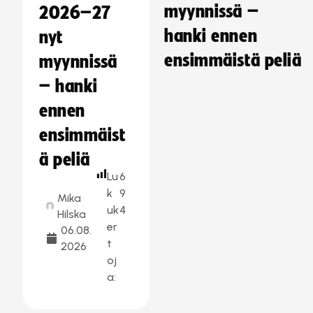
myynnissä –
2026–27
hanki ennen
nyt
ensimmäistä peliä
myynnissä
– hanki
ennen
ensimmäist
ä peliä
Lu
6
k
9
Mika
uk
4
Hilska
er
06.08.
t
2026
oj
a: