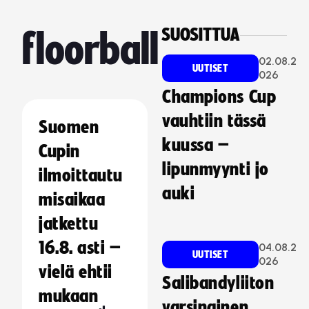
SUOSITTUA
floorball
02.08.2
UUTISET
026
Champions Cup
vauhtiin tässä
Suomen
kuussa –
Cupin
lipunmyynti jo
ilmoittautu
auki
misaikaa
jatkettu
16.8. asti –
04.08.2
UUTISET
026
vielä ehtii
Salibandyliiton
mukaan
varsinainen