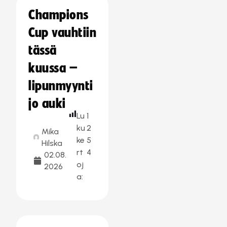
Champions
Cup vauhtiin
tässä
kuussa –
lipunmyynti
jo auki
Lu
1
ku
2
Mika
ke
5
Hilska
rt
4
02.08.
oj
2026
a: