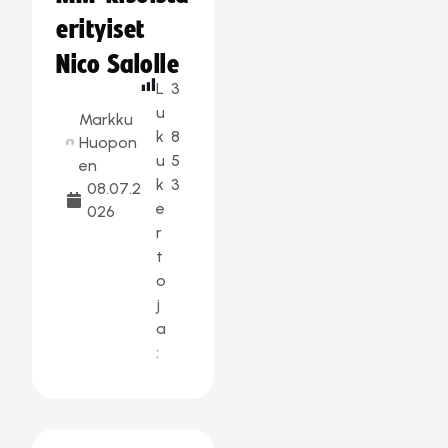
erityiset
Nico Salolle
L
3
u
Markku
k
8
Huopon
u
5
en
k
3
08.07.2
e
026
r
t
o
j
a
: