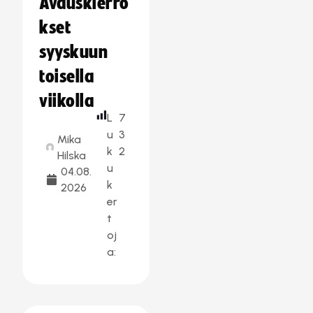
Avauskierro
kset
syyskuun
toisella
viikolla
L
7
u
3
Mika
k
2
Hilska
u
04.08.
k
2026
er
t
oj
a: