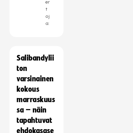
er
t
oj
a:
Salibandylii
ton
varsinainen
kokous
marraskuus
sa – näin
tapahtuvat
ehdokasase