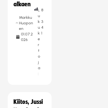
alkaen
L
8
u
Markku
k
3
Huopon
u
4
en
k
1
01.07.2
e
026
r
t
o
j
a
:
Kiitos, Jussi