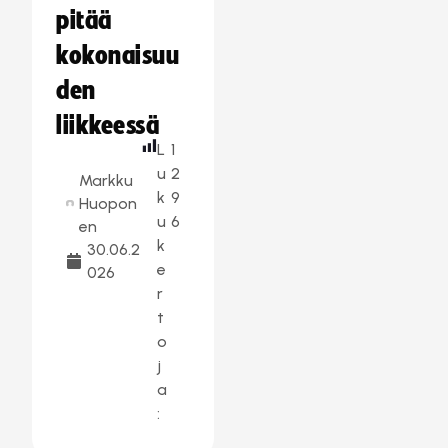
pitää
kokonaisuu
den
liikkeessä
L
1
u
2
Markku
k
9
Huopon
u
6
en
k
30.06.2
e
026
r
t
o
j
a
: