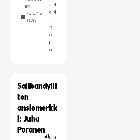
u
4
en
k
4
10.07.2
e
026
rt
o
j
a:
Salibandylii
ton
ansiomerkk
i: Juha
Poranen
L
3