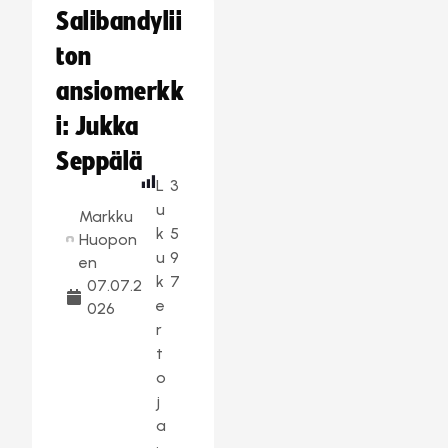
Salibandylii
ton
ansiomerkk
i: Jukka
Seppälä
L
3
u
Markku
k
5
Huopon
u
9
en
k
7
07.07.2
e
026
r
t
o
j
a