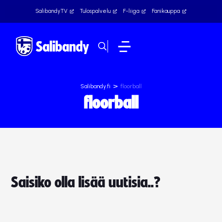
SalibandyTV
Tulospalvelu
F-liiga
Fanikauppa
>
Salibandy.fi
floorball
floorball
Saisiko olla lisää uutisia..?