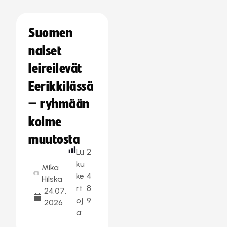
Suomen
naiset
leireilevät
Eerikkilässä
– ryhmään
kolme
muutosta
Lu
2
ku
Mika
ke
4
Hilska
rt
8
24.07.
oj
9
2026
a: