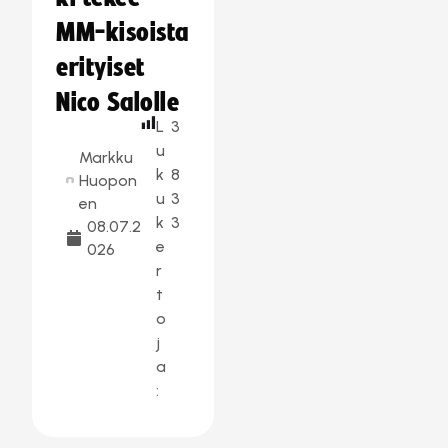
MM-kisoista
erityiset
Nico Salolle
L
3
u
Markku
k
8
Huopon
u
3
en
k
3
08.07.2
e
026
r
t
o
j
a
: