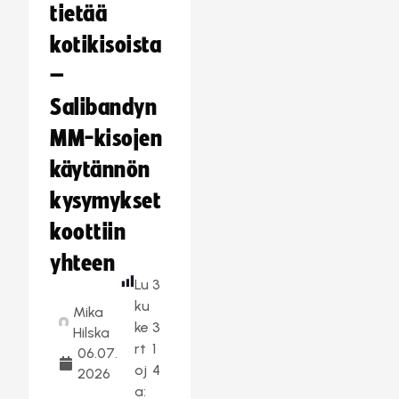
tietää
kotikisoista
–
Salibandyn
MM-kisojen
käytännön
kysymykset
koottiin
yhteen
Lu
3
ku
Mika
ke
3
Hilska
rt
1
06.07.
oj
4
2026
a: