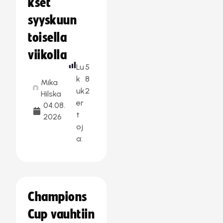
kset
syyskuun
toisella
viikolla
Lu
5
k
8
Mika
uk
2
Hilska
er
04.08.
t
2026
oj
a:
Champions
Cup vauhtiin