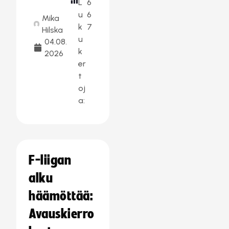
L
6
u
6
Mika
k
7
Hilska
u
04.08.
k
2026
er
t
oj
a:
F-liigan
alku
häämöttää:
Avauskierro