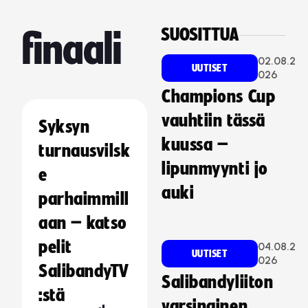
SUOSITTUA
finaali
02.08.2
UUTISET
026
Champions Cup
vauhtiin tässä
Syksyn
kuussa –
turnausvilsk
lipunmyynti jo
e
auki
parhaimmill
aan – katso
pelit
04.08.2
UUTISET
026
SalibandyTV
Salibandyliiton
:stä
varsinainen