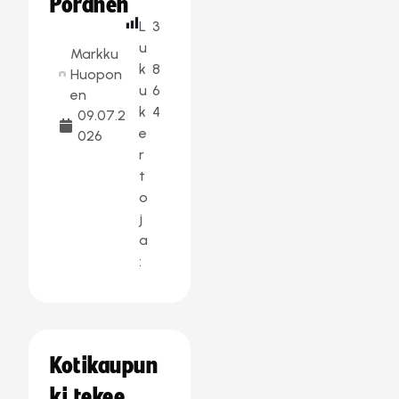
Poranen
L
3
u
Markku
k
8
Huopon
u
6
en
k
4
09.07.2
e
026
r
t
o
j
a
:
Kotikaupun
ki tekee