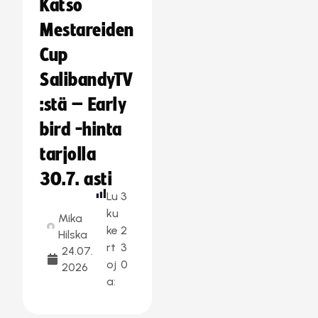
Katso
Mestareiden
Cup
SalibandyTV
:stä – Early
bird -hinta
tarjolla
30.7. asti
Lu
3
ku
Mika
ke
2
Hilska
rt
3
24.07.
oj
0
2026
a: