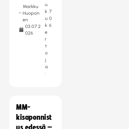
u
Markku
k
7
Huopon
u
0
en
k
6
03.07.2
e
026
r
t
o
j
a
:
MM-
kisaponnist
us edessä –