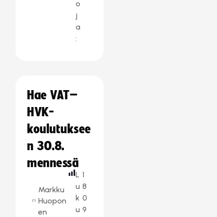
o
j
a
:
Hae VAT–
HVK-
koulutuksee
n 30.8.
mennessä
L
1
u
8
Markku
k
0
Huopon
u
9
en