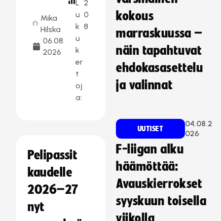
L
2
kokous
u
0
Mika
k
8
Hilska
marraskuussa –
u
06.08.
näin tapahtuvat
k
2026
er
ehdokasasettelu
t
ja valinnat
oj
a:
04.08.2
UUTISET
026
F-liigan alku
Pelipassit
häämöttää:
kaudelle
Avauskierrokset
2026–27
syyskuun toisella
nyt
viikolla