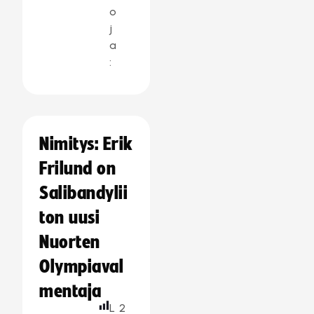
o
j
a
:
Nimitys: Erik
Frilund on
Salibandylii
ton uusi
Nuorten
Olympiaval
mentaja
L
2