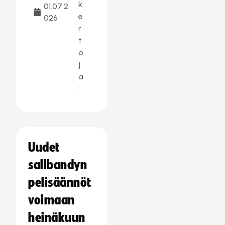
k
01.07.2
e
026
r
t
o
j
a
:
Uudet
salibandyn
pelisäännöt
voimaan
heinäkuun