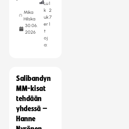
Lu
1
k
2
Mika
uk
7
Hilska
er
1
30.06.
t
2026
oj
a:
Salibandyn
MM-kisat
tehdään
yhdessä –
Hanne