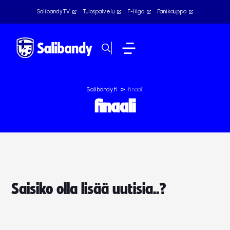
SalibandyTV
Tulospalvelu
F-liiga
Fanikauppa
>
Salibandy.fi
finaali
finaali
Saisiko olla lisää uutisia..?