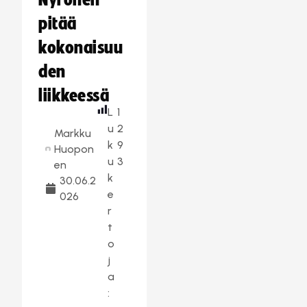
Nyrönen
pitää
kokonaisuu
den
liikkeessä
L
1
u
2
Markku
k
9
Huopon
u
3
en
k
30.06.2
e
026
r
t
o
j
a
: