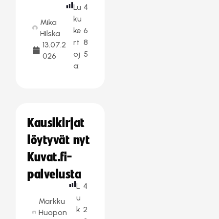
Lu
4
ku
Mika
ke
6
Hilska
rt
8
13.07.2
oj
5
026
a:
Kausikirjat
löytyvät nyt
Kuvat.fi-
palvelusta
L
4
u
Markku
k
2
Huopon