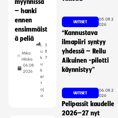
myynnissä
– hanki
ennen
05.08.2
UUTISET
026
ensimmäist
“Kannustava
ä peliä
ilmapiiri syntyy
L
3
yhdessä – Reilu
u
8
Mika
k
7
Hilska
Aikuinen -pilotti
u
06.08.
käynnistyy”
k
2026
er
t
oj
06.08.2
UUTISET
a:
026
Pelipassit kaudelle
2026–27 nyt