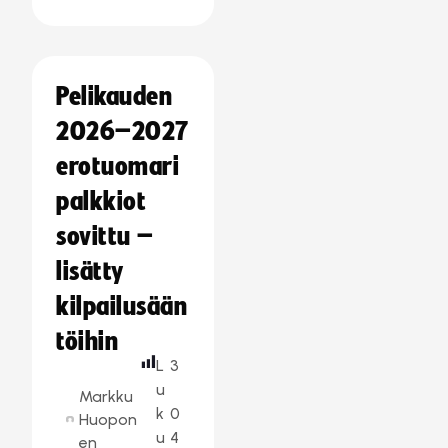
Pelikauden
2026–2027
erotuomari
palkkiot
sovittu –
lisätty
kilpailusään
töihin
L
3
u
Markku
k
0
Huopon
u
4
en