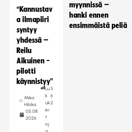
myynnissä –
“Kannustav
hanki ennen
a ilmapiiri
ensimmäistä peliä
syntyy
yhdessä –
Reilu
Aikuinen -
pilotti
käynnistyy”
Lu
5
k
6
Mika
uk
2
Hilska
er
05.08.
t
2026
oj
a: