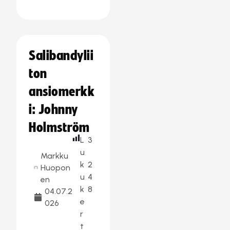
Salibandylii
ton
ansiomerkk
i: Johnny
Holmström
L
3
u
Markku
k
2
Huopon
u
4
en
k
8
04.07.2
e
026
r
t