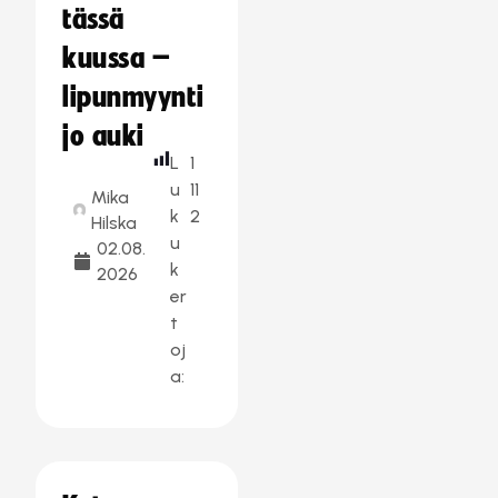
tässä
kuussa –
lipunmyynti
jo auki
L
1
u
11
Mika
k
2
Hilska
u
02.08.
k
2026
er
t
oj
a: