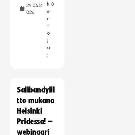
k
8
29.06.2
e
026
r
t
o
j
a
:
Salibandylii
tto mukana
Helsinki
Pridessa! –
webinaari