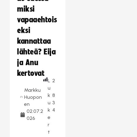
miksi
vapaaehtois
eksi
kannattaa
lähteä? Eija
ja Anu
kertovat
L
2
u
Markku
k
8
Huopon
u
3
en
k
4
02.07.2
e
026
r
t