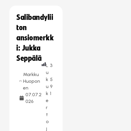
Salibandylii
ton
ansiomerkk
i: Jukka
Seppälä
L
3
u
Markku
k
5
Huopon
u
9
en
k
1
07.07.2
e
026
r
t
o
j