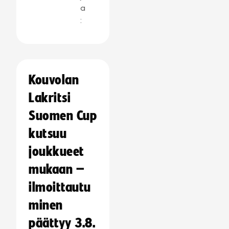
a
:
Kouvolan
Lakritsi
Suomen Cup
kutsuu
joukkueet
mukaan –
ilmoittautu
minen
päättyy 3.8.