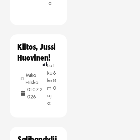
a
:
Kiitos, Jussi
Huovinen!
Lu
1
ku
6
Mika
ke
8
Hilska
rt
0
01.07.2
oj
026
a:
Salibandylii