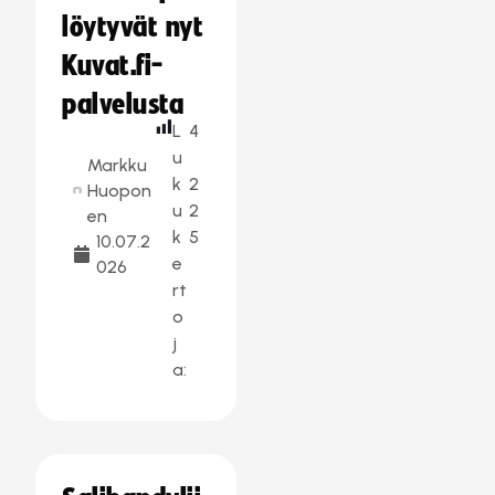
löytyvät nyt
Kuvat.fi-
palvelusta
L
4
u
Markku
k
2
Huopon
u
2
en
k
5
10.07.2
e
026
rt
o
j
a: