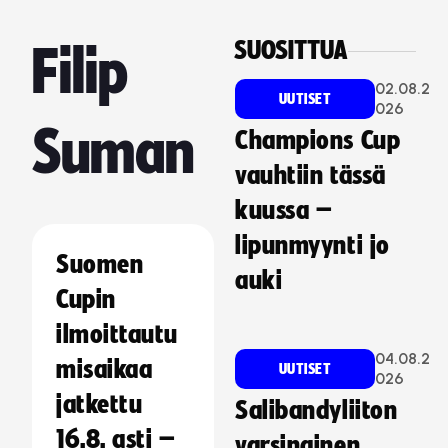
SUOSITTUA
Filip
02.08.2
UUTISET
026
Suman
Champions Cup
vauhtiin tässä
kuussa –
lipunmyynti jo
Suomen
auki
Cupin
ilmoittautu
04.08.2
misaikaa
UUTISET
026
jatkettu
Salibandyliiton
16.8. asti –
varsinainen