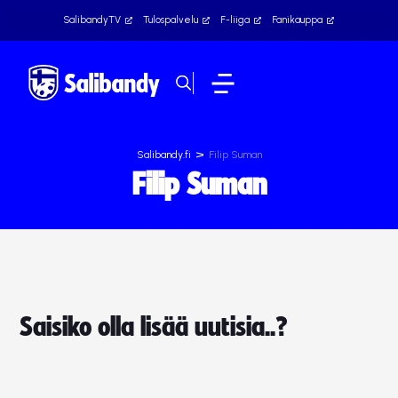
SalibandyTV
Tulospalvelu
F-liiga
Fanikauppa
>
Salibandy.fi
Filip Suman
Filip Suman
Saisiko olla lisää uutisia..?