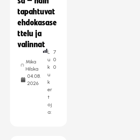
sa – näin
tapahtuvat
ehdokasase
ttelu ja
valinnat
L
7
u
0
Mika
k
0
Hilska
u
04.08.
k
2026
er
t
oj
a: