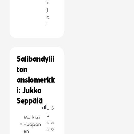
o
j
a
:
Salibandylii
ton
ansiomerkk
i: Jukka
Seppälä
L
3
u
Markku
k
5
Huopon
u
9
en