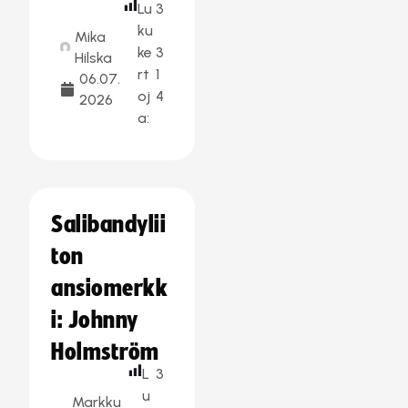
Lu
3
ku
Mika
ke
3
Hilska
rt
1
06.07.
oj
4
2026
a:
Salibandylii
ton
ansiomerkk
i: Johnny
Holmström
L
3
u
Markku