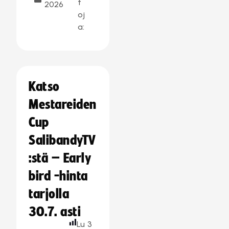
t
2026
oj
a:
Katso
Mestareiden
Cup
SalibandyTV
:stä – Early
bird -hinta
tarjolla
30.7. asti
Lu
3