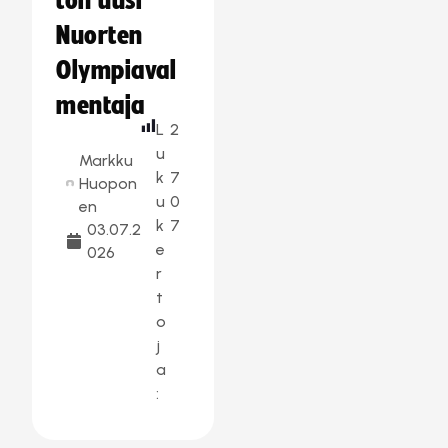
ton uusi
Nuorten
Olympiaval
mentaja
L
2
u
Markku
k
7
Huopon
u
0
en
k
7
03.07.2
e
026
r
t
o
j
a
: