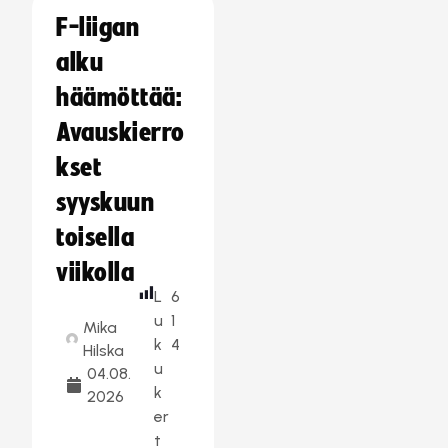
F-liigan
alku
häämöttää:
Avauskierro
kset
syyskuun
toisella
viikolla
L
6
u
1
Mika
k
4
Hilska
u
04.08.
k
2026
er
t