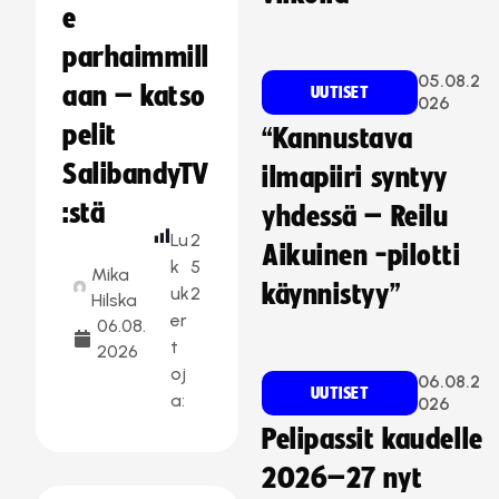
e
parhaimmill
05.08.2
aan – katso
UUTISET
026
pelit
“Kannustava
SalibandyTV
ilmapiiri syntyy
:stä
yhdessä – Reilu
Lu
2
Aikuinen -pilotti
k
5
Mika
käynnistyy”
uk
2
Hilska
er
06.08.
t
2026
oj
06.08.2
UUTISET
a:
026
Pelipassit kaudelle
2026–27 nyt