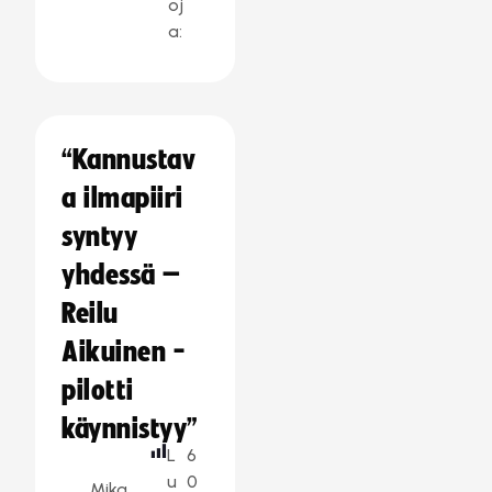
oj
a:
“Kannustav
a ilmapiiri
syntyy
yhdessä –
Reilu
Aikuinen -
pilotti
käynnistyy”
L
6
u
0
Mika