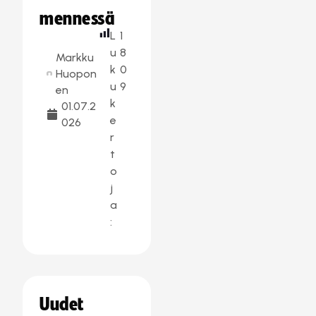
mennessä
L
1
u
8
Markku
k
0
Huopon
u
9
en
k
01.07.2
e
026
r
t
o
j
a
:
Uudet