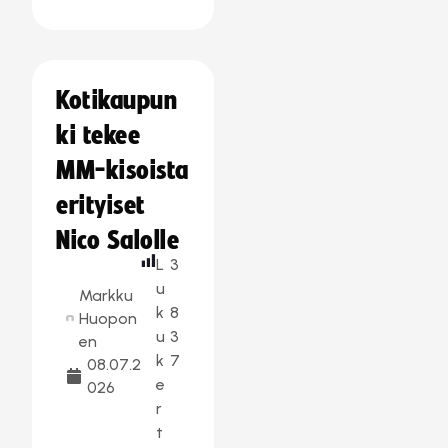
Kotikaupun
ki tekee
MM-kisoista
erityiset
Nico Salolle
L
3
u
Markku
k
8
Huopon
u
3
en
k
7
08.07.2
e
026
r
t