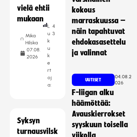
vielä ehtii
kokous
mukaan
marraskuussa –
L
4
näin tapahtuvat
u
3
Mika
k
ehdokasasettelu
Hilska
u
07.08.
ja valinnat
k
2026
e
rt
04.08.2
oj
UUTISET
026
a:
F-liigan alku
häämöttää:
Avauskierrokset
Syksyn
syyskuun toisella
turnausvilsk
viikolla