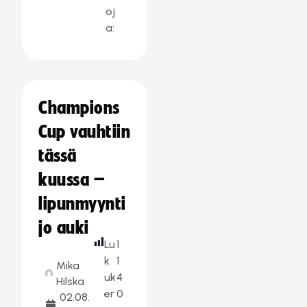
oj
a:
Champions
Cup vauhtiin
tässä
kuussa –
lipunmyynti
jo auki
Lu
1
k
1
Mika
uk
4
Hilska
er
0
02.08.