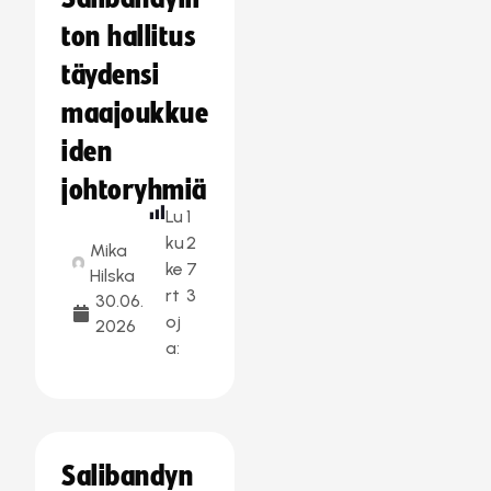
ton hallitus
täydensi
maajoukkue
iden
johtoryhmiä
Lu
1
ku
2
Mika
ke
7
Hilska
rt
3
30.06.
oj
2026
a:
Salibandyn