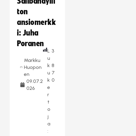
Salibandylii
ton
ansiomerkk
i: Juha
Poranen
L
3
u
Markku
k
8
Huopon
u
7
en
k
0
09.07.2
e
026
r
t
o
j
a
: