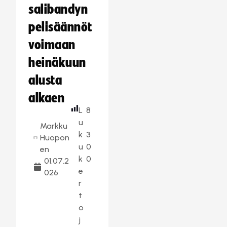
salibandyn
pelisäännöt
voimaan
heinäkuun
alusta
alkaen
L
8
u
Markku
k
3
Huopon
u
0
en
k
0
01.07.2
e
026
r
t
o
j