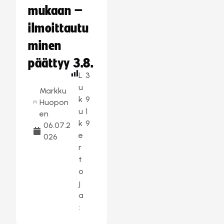
mukaan –
ilmoittautu
minen
päättyy 3.8.
L
3
u
Markku
k
9
Huopon
u
1
en
k
9
06.07.2
e
026
r
t
o
j
a
: