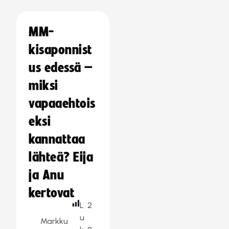
MM-
kisaponnist
us edessä –
miksi
vapaaehtois
eksi
kannattaa
lähteä? Eija
ja Anu
kertovat
L
2
u
Markku