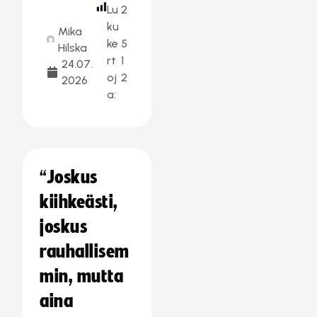
Lu
2
ku
Mika
ke
5
Hilska
rt
1
24.07.
oj
2
2026
a:
“Joskus
kiihkeästi,
joskus
rauhallisem
min, mutta
aina