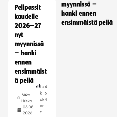
myynnissä –
Pelipassit
hanki ennen
kaudelle
ensimmäistä peliä
2026–27
nyt
myynnissä
– hanki
ennen
ensimmäist
ä peliä
Lu
4
k
6
Mika
uk
4
Hilska
er
06.08.
t
2026