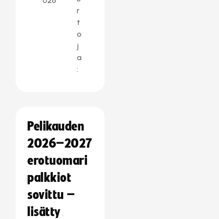
026
r
t
o
j
a
:
Pelikauden
2026–2027
erotuomari
palkkiot
sovittu –
lisätty