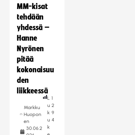
MM-kisat
tehdään
yhdessä –
Hanne
Nyrönen
pitää
kokonaisuu
den
liikkeessä
L
1
u
2
Markku
k
9
Huopon
u
4
en
k
30.06.2
e