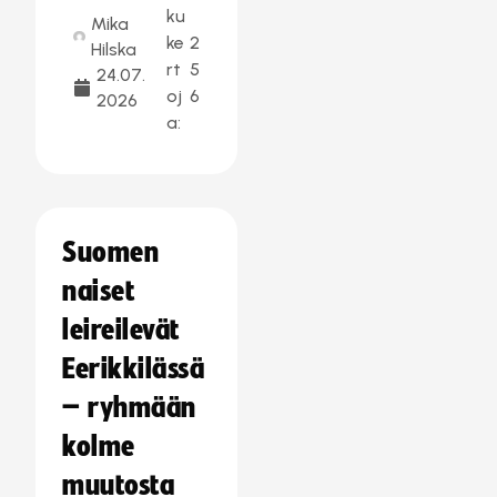
ku
Mika
ke
2
Hilska
rt
5
24.07.
oj
6
2026
a:
Suomen
naiset
leireilevät
Eerikkilässä
– ryhmään
kolme
muutosta