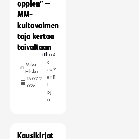
oppien” –
MM-
kultavalmen
taja kertaa
taivaltaan
Lu
4
k
Mika
uk
7
Hilska
er
11
13.07.2
t
026
oj
a:
Kausikirjat