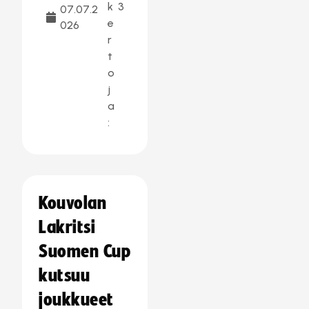
k
3
07.07.2
e
026
r
t
o
j
a
:
Kouvolan
Lakritsi
Suomen Cup
kutsuu
joukkueet