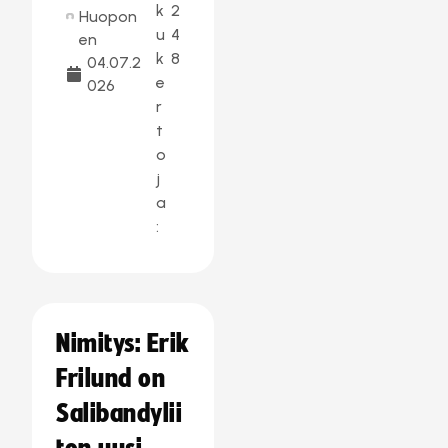
k
2
Huopon
u
4
en
k
8
04.07.2
e
026
r
t
o
j
a
:
Nimitys: Erik
Frilund on
Salibandylii