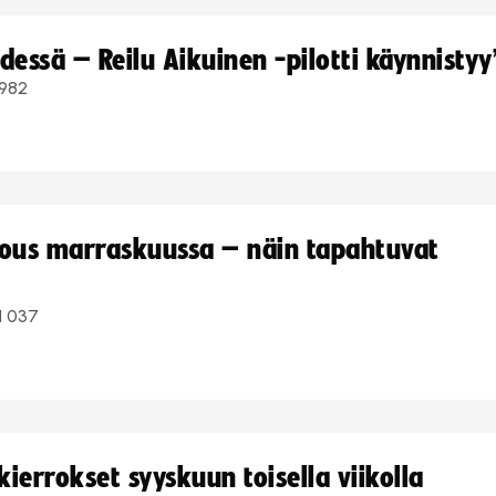
dessä – Reilu Aikuinen -pilotti käynnistyy
982
kous marraskuussa – näin tapahtuvat
1 037
ierrokset syyskuun toisella viikolla