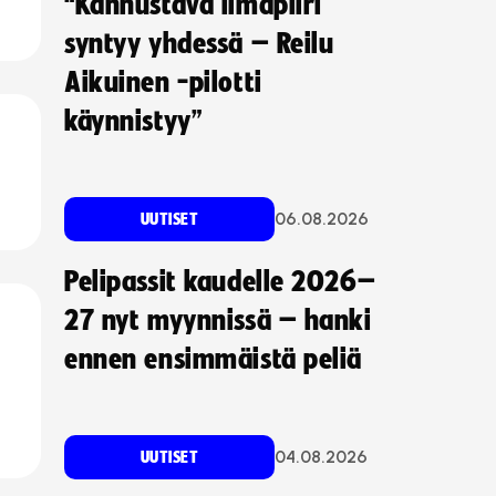
“Kannustava ilmapiiri
syntyy yhdessä – Reilu
Aikuinen -pilotti
käynnistyy”
06.08.2026
UUTISET
Pelipassit kaudelle 2026–
27 nyt myynnissä – hanki
ennen ensimmäistä peliä
04.08.2026
UUTISET