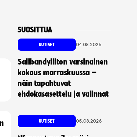
SUOSITTUA
04.08.2026
UUTISET
Salibandyliiton varsinainen
kokous marraskuussa –
näin tapahtuvat
ehdokasasettelu ja valinnat
05.08.2026
UUTISET
an