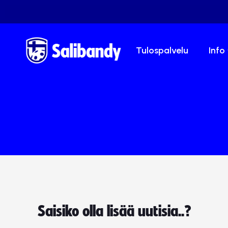
Tulospalvelu
Info
Saisiko olla lisää uutisia..?