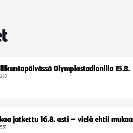
et
iikuntapäivässä Olympiastadionilla 15.8.
337
a jatkettu 16.8. asti – vielä ehtii muka
551