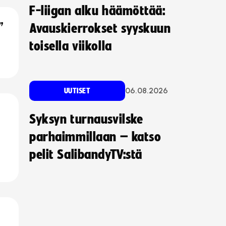
F-liigan alku häämöttää:
”
Avauskierrokset syyskuun
toisella viikolla
06.08.2026
UUTISET
Syksyn turnausvilske
parhaimmillaan – katso
pelit SalibandyTV:stä