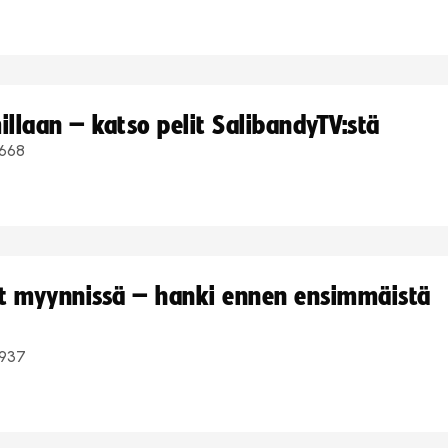
llaan – katso pelit SalibandyTV:stä
668
yt myynnissä – hanki ennen ensimmäistä
937