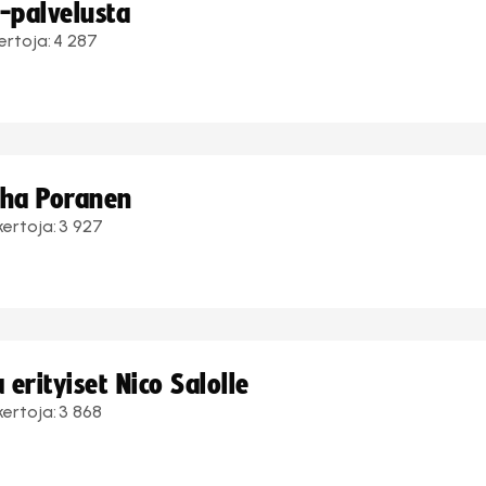
i-palvelusta
ertoja:
4 287
uha Poranen
kertoja:
3 927
erityiset Nico Salolle
kertoja:
3 868