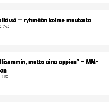
kkilässä – ryhmään kolme muutosta
2 762
hallisemmin, mutta aina oppien” – MM-
aan
4 880