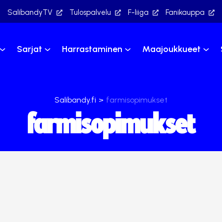
SalibandyTV
Tulospalvelu
F-liiga
Fanikauppa
Sarjat
Harrastaminen
Maajoukkueet
Salibandy.fi
>
farmisopimukset
farmisopimukset