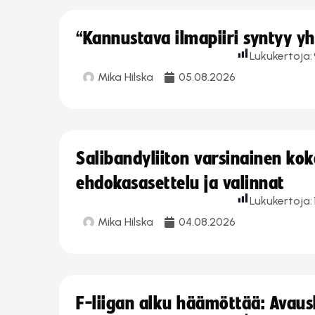
“Kannustava ilmapiiri syntyy yh
Lukukertoja:
Mika Hilska
05.08.2026
Salibandyliiton varsinainen ko
ehdokasasettelu ja valinnat
Lukukertoja:
Mika Hilska
04.08.2026
F-liigan alku häämöttää: Avausk