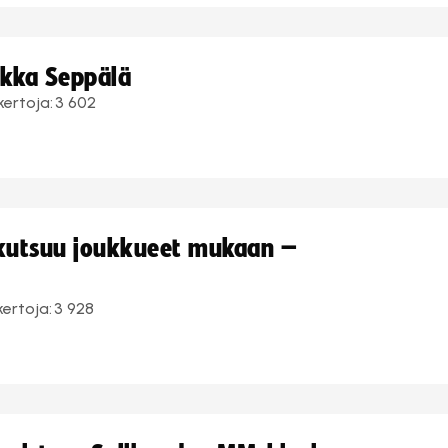
ukka Seppälä
kertoja:
3 602
 kutsuu joukkueet mukaan –
kertoja:
3 928