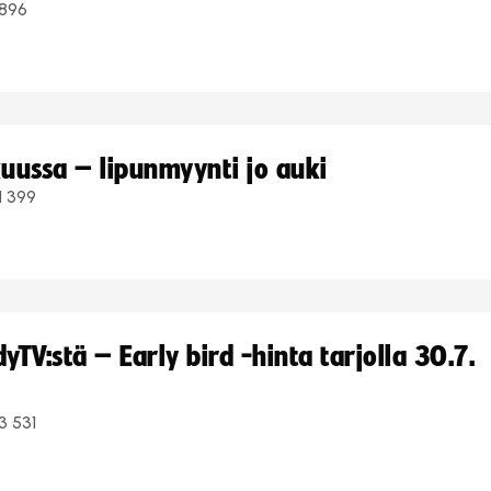
896
uussa – lipunmyynti jo auki
1 399
TV:stä – Early bird -hinta tarjolla 30.7.
3 531