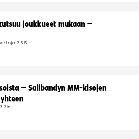
 kutsuu joukkueet mukaan –
kertoja:
3 919
kisoista – Salibandyn MM-kisojen
 yhteen
3 316