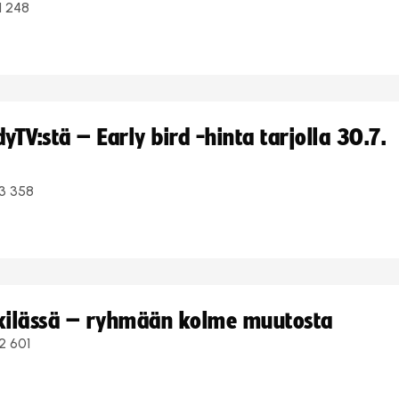
1 248
TV:stä – Early bird -hinta tarjolla 30.7.
3 358
kkilässä – ryhmään kolme muutosta
2 601