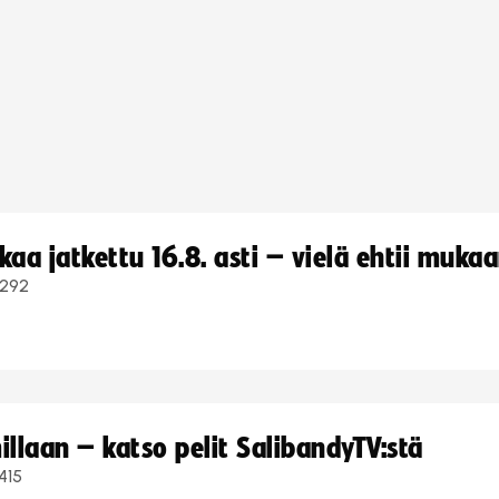
a jatkettu 16.8. asti – vielä ehtii muka
292
llaan – katso pelit SalibandyTV:stä
415