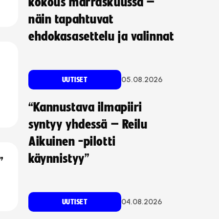
kokous marraskuussa –
näin tapahtuvat
ehdokasasettelu ja valinnat
05.08.2026
UUTISET
“Kannustava ilmapiiri
syntyy yhdessä – Reilu
Aikuinen -pilotti
käynnistyy”
”
04.08.2026
UUTISET