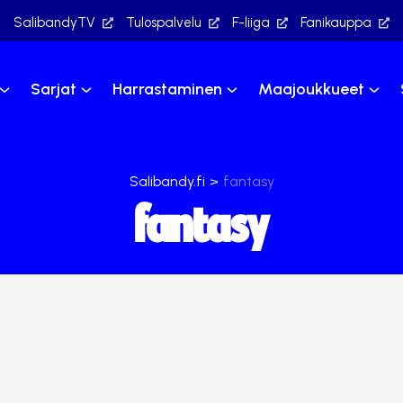
SalibandyTV
Tulospalvelu
F-liiga
Fanikauppa
Sarjat
Harrastaminen
Maajoukkueet
Salibandy.fi
>
fantasy
fantasy