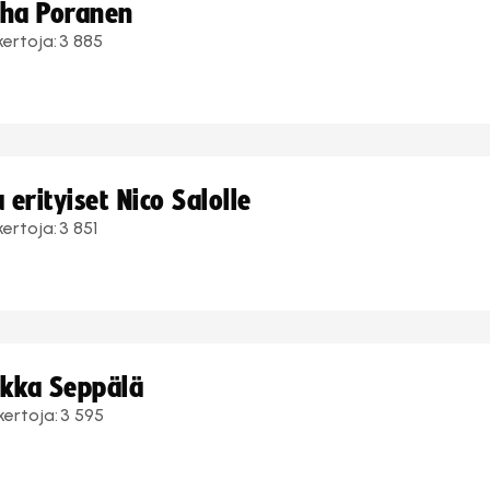
uha Poranen
kertoja:
3 885
erityiset Nico Salolle
kertoja:
3 851
ukka Seppälä
kertoja:
3 595