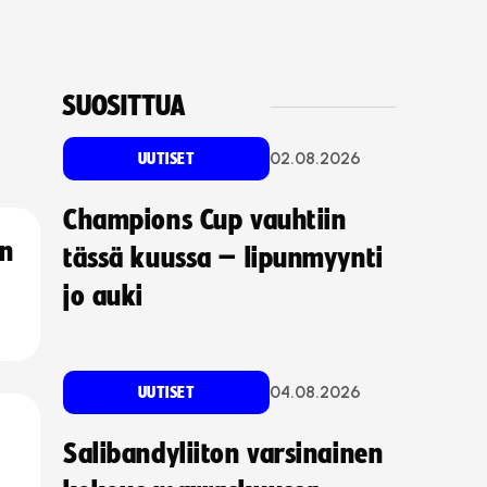
SUOSITTUA
02.08.2026
UUTISET
Champions Cup vauhtiin
an
tässä kuussa – lipunmyynti
jo auki
04.08.2026
UUTISET
Salibandyliiton varsinainen