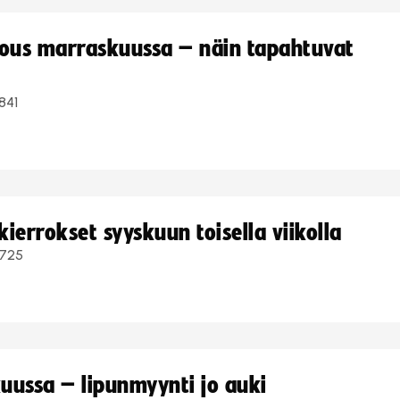
kous marraskuussa – näin tapahtuvat
841
ierrokset syyskuun toisella viikolla
725
uussa – lipunmyynti jo auki