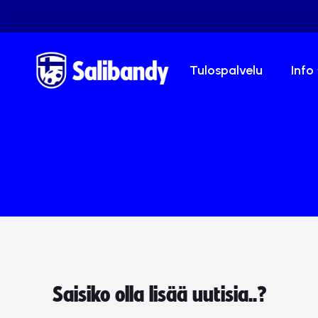
Tulospalvelu
Info
Saisiko olla lisää uutisia..?