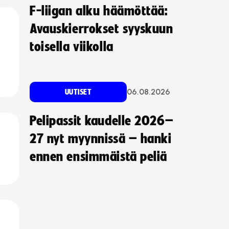
F-liigan alku häämöttää:
Avauskierrokset syyskuun
toisella viikolla
06.08.2026
UUTISET
Pelipassit kaudelle 2026–
27 nyt myynnissä – hanki
ennen ensimmäistä peliä