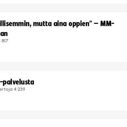
hallisemmin, mutta aina oppien” – MM-
aan
4 817
i-palvelusta
ertoja:
4 239