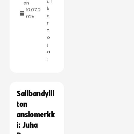
u
1
en
k
10.07.2
e
026
r
t
o
j
a
:
Salibandylii
ton
ansiomerkk
i: Juha