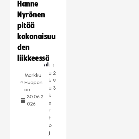
Hanne
Nyrönen
pitää
kokonaisuu
den
liikkeessä
L
1
u
2
Markku
k
9
Huopon
u
3
en
k
30.06.2
e
026
r
t
o
j