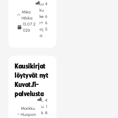
Lu
4
ku
Mika
ke
6
Hilska
rt
6
13.07.2
oj
5
026
a:
Kausikirjat
löytyvät nyt
Kuvat.fi-
palvelusta
L
4
u
1
Markku
k
8
Huopon