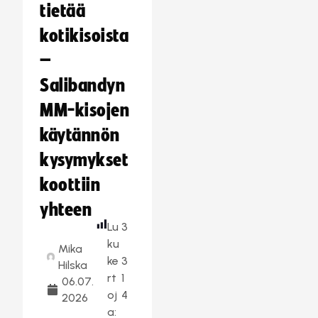
tietää
kotikisoista
–
Salibandyn
MM-kisojen
käytännön
kysymykset
koottiin
yhteen
Lu
3
ku
Mika
ke
3
Hilska
rt
1
06.07.
oj
4
2026
a: