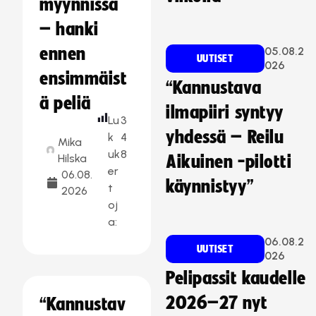
myynnissä
– hanki
ennen
05.08.2
UUTISET
026
ensimmäist
“Kannustava
ä peliä
ilmapiiri syntyy
Lu
3
yhdessä – Reilu
k
4
Mika
uk
8
Hilska
Aikuinen -pilotti
er
06.08.
käynnistyy”
t
2026
oj
a:
06.08.2
UUTISET
026
Pelipassit kaudelle
2026–27 nyt
“Kannustav