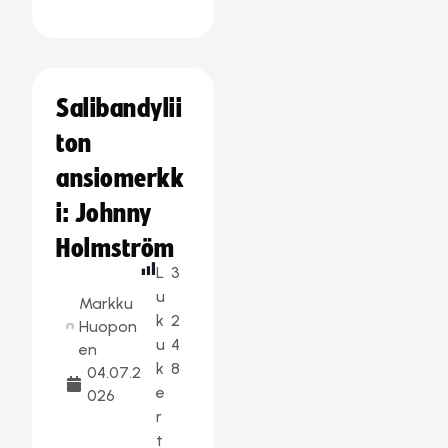
Salibandylii
ton
ansiomerkk
i: Johnny
Holmström
L
3
u
Markku
k
2
Huopon
u
4
en
k
8
04.07.2
e
026
r
t