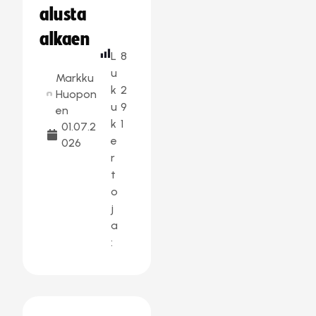
alusta
alkaen
L
8
u
Markku
k
2
Huopon
u
9
en
k
1
01.07.2
e
026
r
t
o
j
a
: