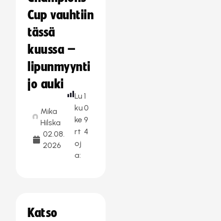
Cup vauhtiin
tässä
kuussa –
lipunmyynti
jo auki
Lu
1
ku
0
Mika
ke
9
Hilska
rt
4
02.08.
oj
2026
a:
Katso