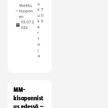
u
Markku
k
7
Huopon
u
0
en
k
5
03.07.2
e
026
r
t
o
j
a
:
MM-
kisaponnist
us edessä –