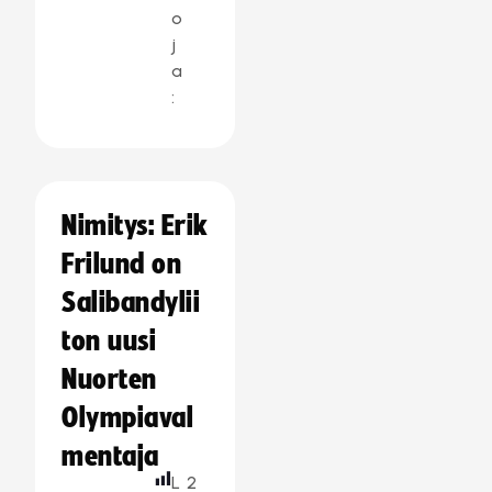
o
j
a
:
Nimitys: Erik
Frilund on
Salibandylii
ton uusi
Nuorten
Olympiaval
mentaja
L
2