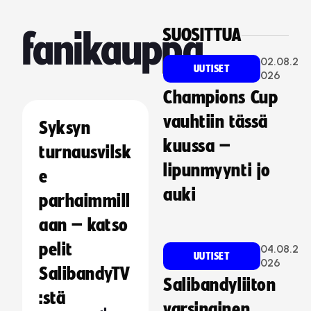
SUOSITTUA
fanikauppa
02.08.2
UUTISET
026
Champions Cup
vauhtiin tässä
Syksyn
kuussa –
turnausvilsk
lipunmyynti jo
e
auki
parhaimmill
aan – katso
pelit
04.08.2
UUTISET
026
SalibandyTV
Salibandyliiton
:stä
varsinainen