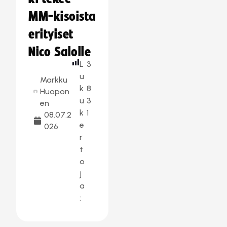
MM-kisoista
erityiset
Nico Salolle
L
3
u
Markku
k
8
Huopon
u
3
en
k
1
08.07.2
e
026
r
t
o
j
a
: