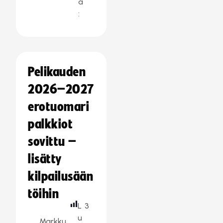
a
:
Pelikauden
2026–2027
erotuomari
palkkiot
sovittu –
lisätty
kilpailusään
töihin
L
3
u
Markku