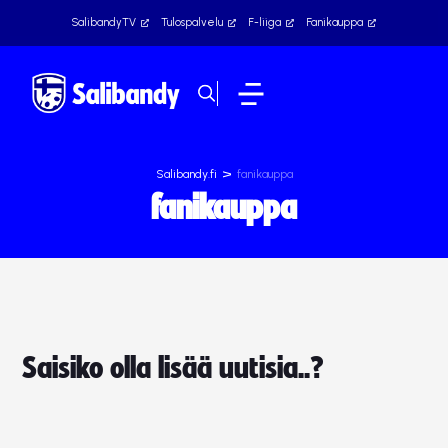
SalibandyTV
Tulospalvelu
F-liiga
Fanikauppa
>
Salibandy.fi
fanikauppa
fanikauppa
Saisiko olla lisää uutisia..?