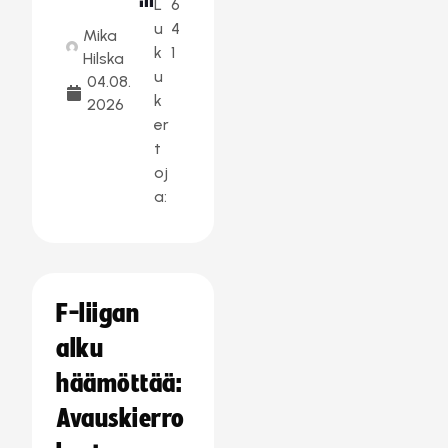
L
6
u
4
Mika
k
1
Hilska
u
04.08.
k
2026
er
t
oj
a:
F-liigan
alku
häämöttää:
Avauskierro