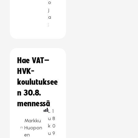
o
j
a
:
Hae VAT–
HVK-
koulutuksee
n 30.8.
mennessä
L
1
u
8
Markku
k
0
Huopon
u
9
en