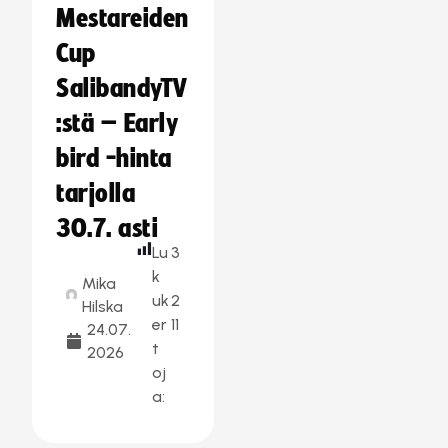
Mestareiden
Cup
SalibandyTV
:stä – Early
bird -hinta
tarjolla
30.7. asti
Lu
3
k
Mika
uk
2
Hilska
er
11
24.07.
t
2026
oj
a: