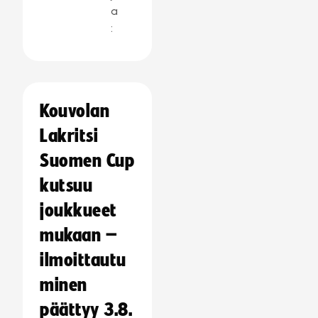
a
:
Kouvolan
Lakritsi
Suomen Cup
kutsuu
joukkueet
mukaan –
ilmoittautu
minen
päättyy 3.8.