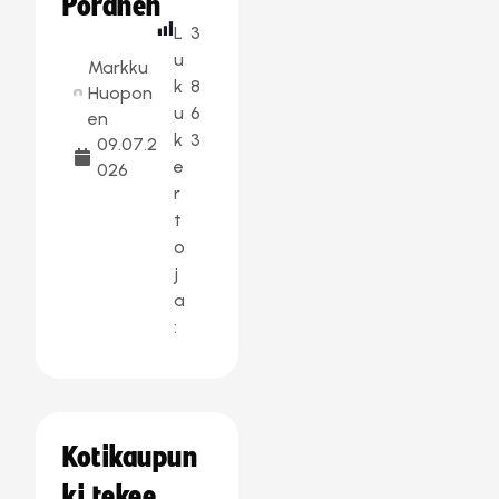
Poranen
L
3
u
Markku
k
8
Huopon
u
6
en
k
3
09.07.2
e
026
r
t
o
j
a
:
Kotikaupun
ki tekee