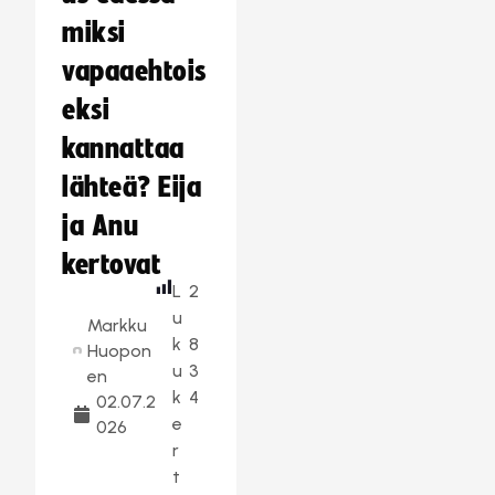
miksi
vapaaehtois
eksi
kannattaa
lähteä? Eija
ja Anu
kertovat
L
2
u
Markku
k
8
Huopon
u
3
en
k
4
02.07.2
e
026
r
t