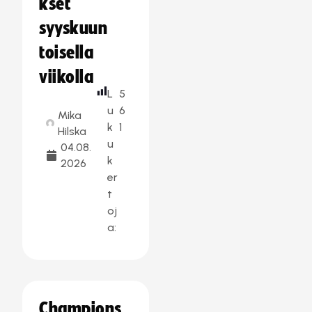
kset
syyskuun
toisella
viikolla
L
5
u
6
Mika
k
1
Hilska
u
04.08.
k
2026
er
t
oj
a:
Champions