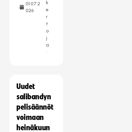
k
01.07.2
e
026
r
t
o
j
a
:
Uudet
salibandyn
pelisäännöt
voimaan
heinäkuun