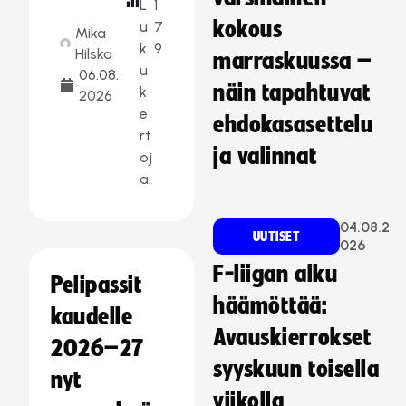
L
1
kokous
u
7
Mika
k
9
Hilska
marraskuussa –
u
06.08.
näin tapahtuvat
k
2026
e
ehdokasasettelu
rt
ja valinnat
oj
a:
04.08.2
UUTISET
026
F-liigan alku
Pelipassit
häämöttää:
kaudelle
Avauskierrokset
2026–27
syyskuun toisella
nyt
viikolla