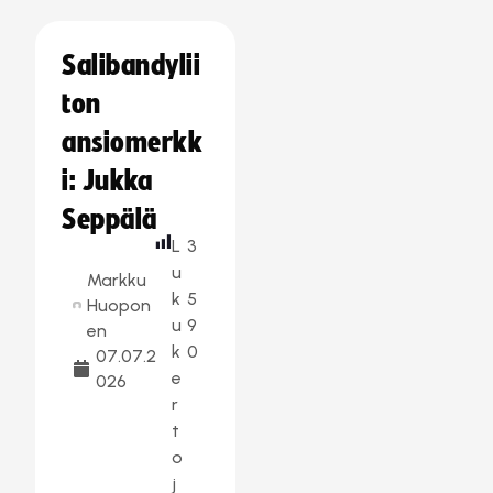
Salibandylii
ton
ansiomerkk
i: Jukka
Seppälä
L
3
u
Markku
k
5
Huopon
u
9
en
k
0
07.07.2
e
026
r
t
o
j