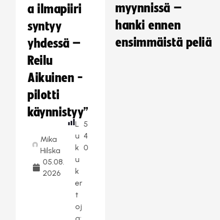
myynnissä –
a ilmapiiri
hanki ennen
syntyy
ensimmäistä peliä
yhdessä –
Reilu
Aikuinen -
pilotti
käynnistyy”
L
5
u
4
Mika
k
0
Hilska
u
05.08.
k
2026
er
t
oj
a: