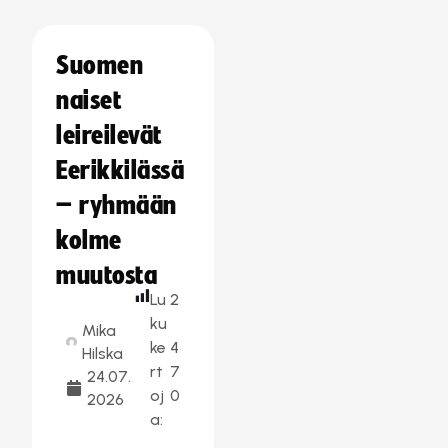
Suomen
naiset
leireilevät
Eerikkilässä
– ryhmään
kolme
muutosta
Lu
2
ku
Mika
ke
4
Hilska
rt
7
24.07.
oj
0
2026
a: