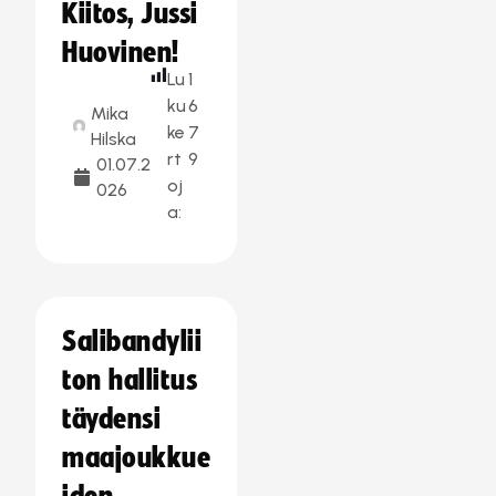
Kiitos, Jussi
Huovinen!
Lu
1
ku
6
Mika
ke
7
Hilska
rt
9
01.07.2
oj
026
a:
Salibandylii
ton hallitus
täydensi
maajoukkue