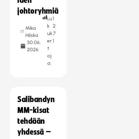
iden
johtoryhmiä
Lu
1
k
2
Mika
uk
7
Hilska
er
1
30.06.
t
2026
oj
a:
Salibandyn
MM-kisat
tehdään
yhdessä –