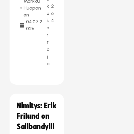
Markku
k
2
Huopon
u
6
en
k
4
04.07.2
e
026
r
t
o
j
a
:
Nimitys: Erik
Frilund on
Salibandylii