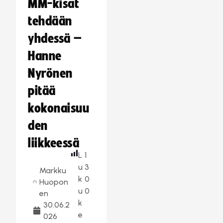
MM-kisat
tehdään
yhdessä –
Hanne
Nyrönen
pitää
kokonaisuu
den
liikkeessä
L
1
u
3
Markku
k
0
Huopon
u
0
en
k
30.06.2
e
026