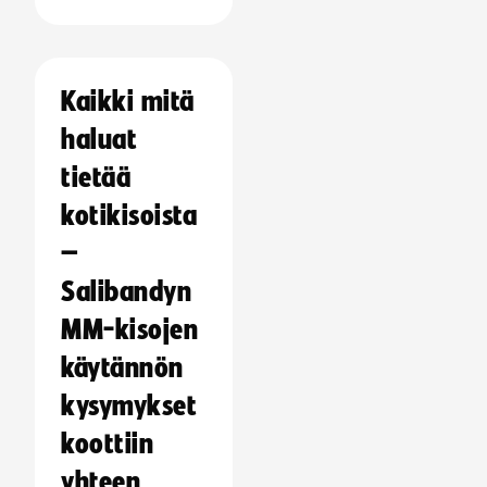
Kaikki mitä
haluat
tietää
kotikisoista
–
Salibandyn
MM-kisojen
käytännön
kysymykset
koottiin
yhteen