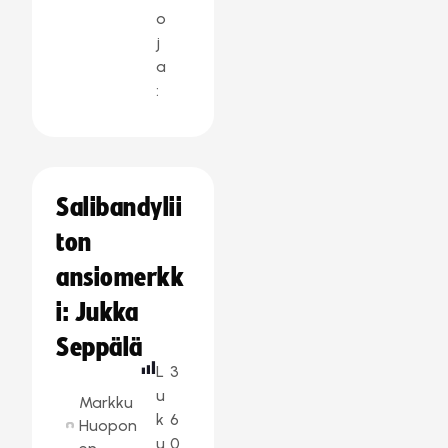
o
j
a
:
Salibandylii
ton
ansiomerkk
i: Jukka
Seppälä
L
3
u
Markku
k
6
Huopon
u
0