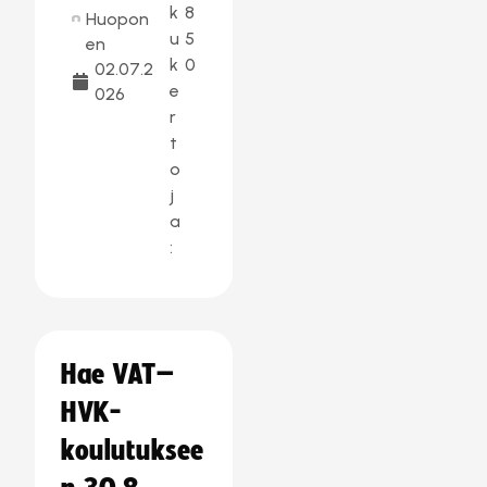
k
8
Huopon
u
5
en
k
0
02.07.2
e
026
r
t
o
j
a
:
Hae VAT–
HVK-
koulutuksee