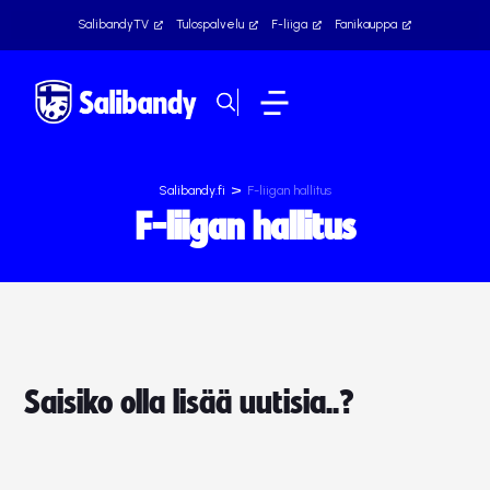
SalibandyTV
Tulospalvelu
F-liiga
Fanikauppa
>
Salibandy.fi
F-liigan hallitus
F-liigan hallitus
Saisiko olla lisää uutisia..?