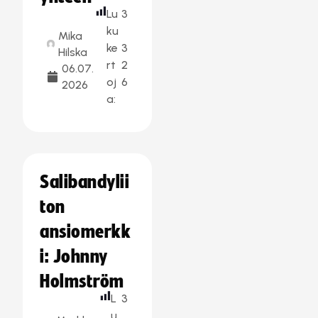
Lu
3
ku
Mika
ke
3
Hilska
rt
2
06.07.
oj
6
2026
a:
Salibandylii
ton
ansiomerkk
i: Johnny
Holmström
L
3
u