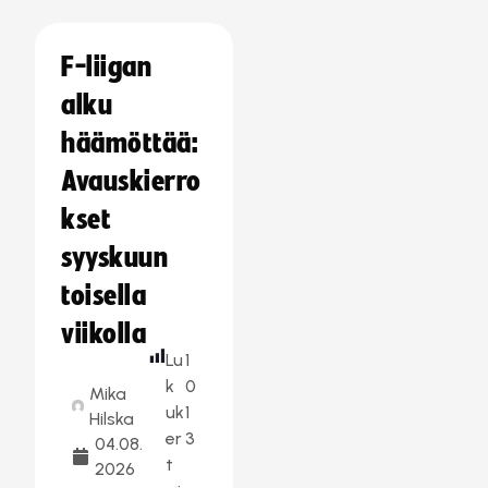
F-liigan
alku
häämöttää:
Avauskierro
kset
syyskuun
toisella
viikolla
Lu
1
k
0
Mika
uk
1
Hilska
er
3
04.08.
t
2026