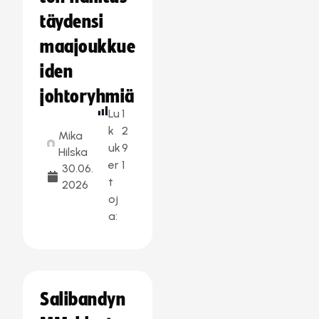
täydensi
maajoukkue
iden
johtoryhmiä
Lu
1
k
2
Mika
uk
9
Hilska
er
1
30.06.
t
2026
oj
a:
Salibandyn