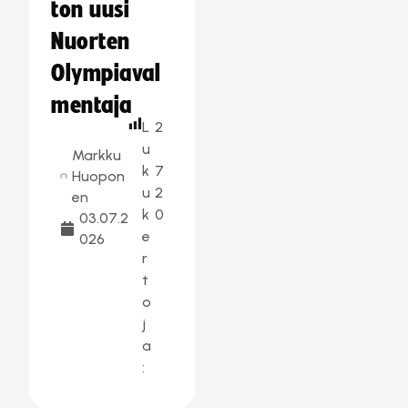
ton uusi
Nuorten
Olympiaval
mentaja
L
2
u
Markku
k
7
Huopon
u
2
en
k
0
03.07.2
e
026
r
t
o
j
a
: