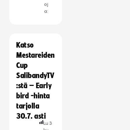
oj
a:
Katso
Mestareiden
Cup
SalibandyTV
:stä – Early
bird -hinta
tarjolla
30.7. asti
Lu
3