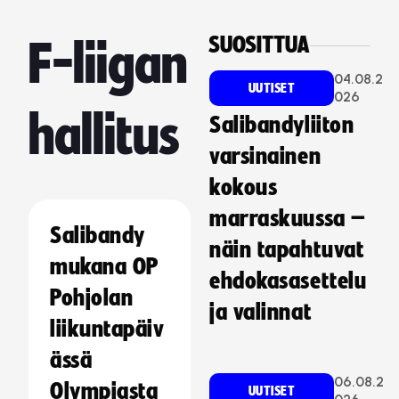
SUOSITTUA
F-liigan
04.08.2
UUTISET
026
hallitus
Salibandyliiton
varsinainen
kokous
marraskuussa –
Salibandy
näin tapahtuvat
mukana OP
ehdokasasettelu
Pohjolan
ja valinnat
liikuntapäiv
ässä
06.08.2
Olympiasta
UUTISET