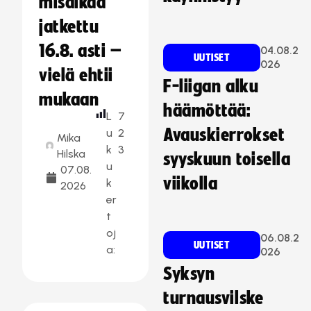
misaikaa
jatkettu
16.8. asti –
04.08.2
UUTISET
026
vielä ehtii
F-liigan alku
mukaan
häämöttää:
L
7
Avauskierrokset
u
2
Mika
k
3
Hilska
syyskuun toisella
u
07.08.
viikolla
k
2026
er
t
oj
06.08.2
UUTISET
a:
026
Syksyn
turnausvilske