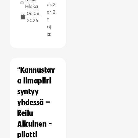
uk
2
Hilska
er
2
06.08.
t
2026
oj
a:
“Kannustav
a ilmapiiri
syntyy
yhdessä –
Reilu
Aikuinen -
pilotti