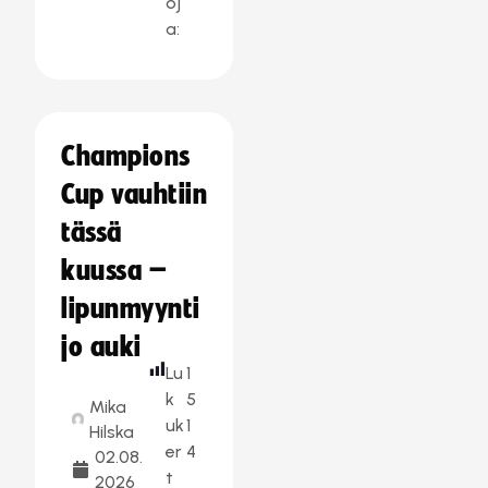
oj
a:
Champions
Cup vauhtiin
tässä
kuussa –
lipunmyynti
jo auki
Lu
1
k
5
Mika
uk
1
Hilska
er
4
02.08.
t
2026