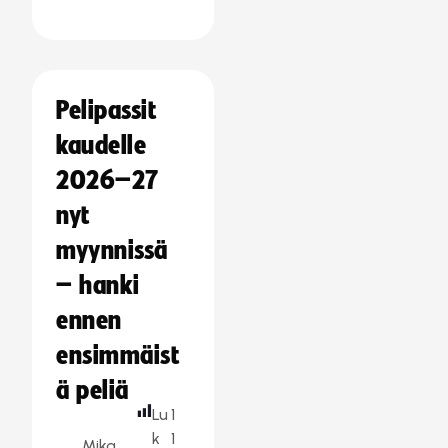
Pelipassit
kaudelle
2026–27
nyt
myynnissä
– hanki
ennen
ensimmäist
ä peliä
Lu
1
k
1
Mika