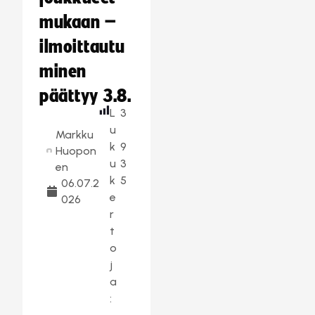
mukaan –
ilmoittautu
minen
päättyy 3.8.
L
3
u
Markku
k
9
Huopon
u
3
en
k
5
06.07.2
e
026
r
t
o
j
a
: