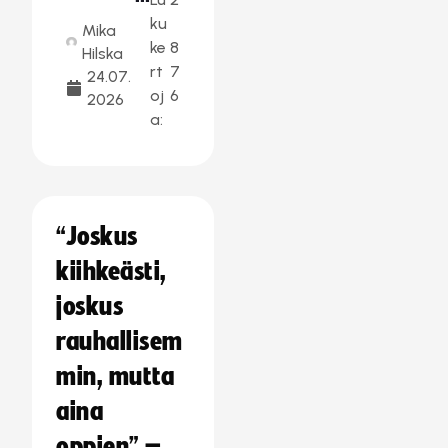
ku
Mika
ke
8
Hilska
rt
7
24.07.
oj
6
2026
a:
“Joskus
kiihkeästi,
joskus
rauhallisem
min, mutta
aina
oppien” –