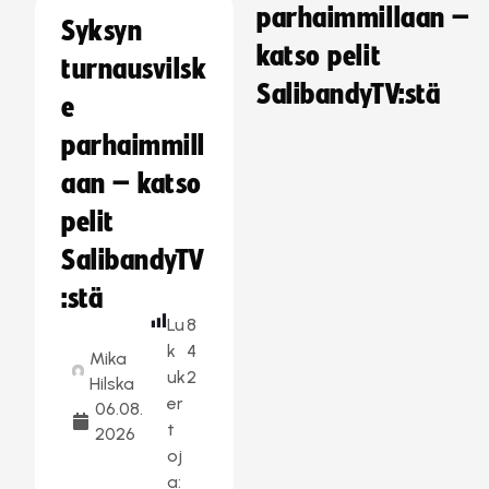
parhaimmillaan –
Syksyn
katso pelit
turnausvilsk
SalibandyTV:stä
e
parhaimmill
aan – katso
pelit
SalibandyTV
:stä
Lu
8
k
4
Mika
uk
2
Hilska
er
06.08.
t
2026
oj
a: