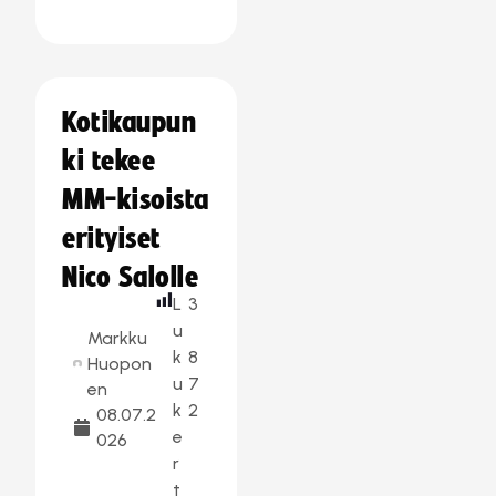
Kotikaupun
ki tekee
MM-kisoista
erityiset
Nico Salolle
L
3
u
Markku
k
8
Huopon
u
7
en
k
2
08.07.2
e
026
r
t