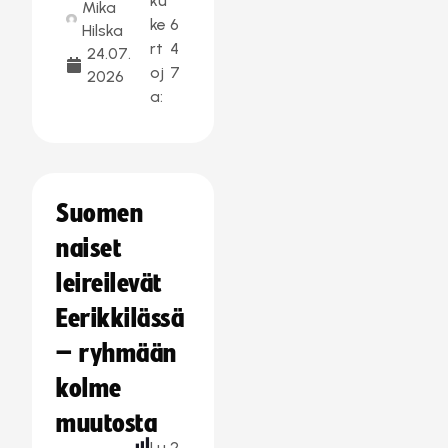
ku
Mika
ke
6
Hilska
rt
4
24.07.
oj
7
2026
a:
Suomen
naiset
leireilevät
Eerikkilässä
– ryhmään
kolme
muutosta
Lu
2