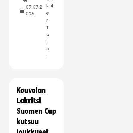
en
k
4
07.07.2
e
026
r
t
o
j
a
:
Kouvolan
Lakritsi
Suomen Cup
kutsuu
joukkueet