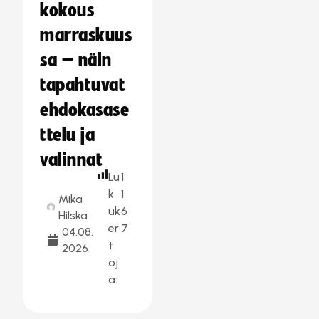
kokous
marraskuus
sa – näin
tapahtuvat
ehdokasase
ttelu ja
valinnat
Lu
1
k
1
Mika
uk
6
Hilska
er
7
04.08.
t
2026
oj
a: