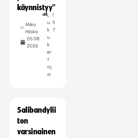
käynnistyy”
L
1
u
11
Mika
k
7
Hilska
u
05.08.
k
2026
er
t
oj
a:
Salibandylii
ton
varsinainen