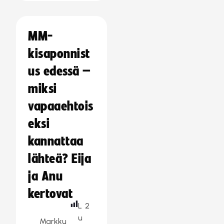
MM-
kisaponnist
us edessä –
miksi
vapaaehtois
eksi
kannattaa
lähteä? Eija
ja Anu
kertovat
L
2
u
Markku