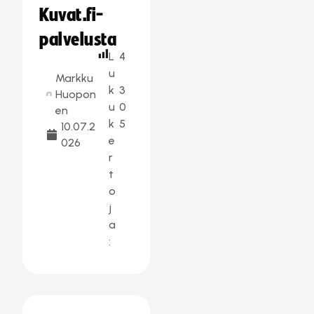
Kuvat.fi-
palvelusta
L
4
u
Markku
k
3
Huopon
u
0
en
k
5
10.07.2
e
026
r
t
o
j
a
: