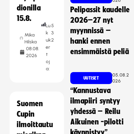
026
dionilla
Pelipassit kaudelle
15.8.
2026–27 nyt
Lu
5
myynnissä –
k
3
Mika
uk
2
hanki ennen
Hilska
er
08.08.
ensimmäistä peliä
t
2026
oj
a:
05.08.2
UUTISET
026
“Kannustava
ilmapiiri syntyy
Suomen
yhdessä – Reilu
Cupin
Aikuinen -pilotti
ilmoittautu
käynnistyy”