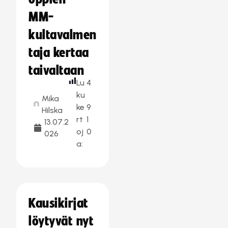
MM-
kultavalmen
taja kertaa
taivaltaan
Lu
4
ku
Mika
ke
9
Hilska
rt
1
13.07.2
oj
0
026
a:
Kausikirjat
löytyvät nyt