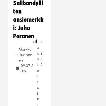
Salibandylii
ton
ansiomerkk
i: Juha
Poranen
L
3
u
Markku
k
9
Huopon
u
3
en
k
2
09.07.2
e
026
r
t
o
j
a
: