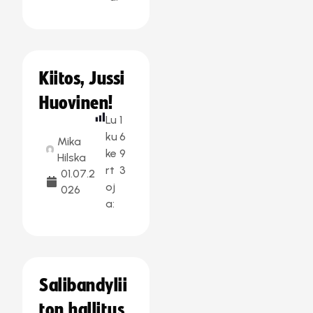
Kiitos, Jussi
Huovinen!
Lu
1
ku
6
Mika
ke
9
Hilska
rt
3
01.07.2
oj
026
a:
Salibandylii
ton hallitus