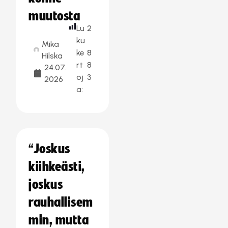
muutosta
Lu
2
ku
Mika
ke
8
Hilska
rt
8
24.07.
oj
3
2026
a:
“Joskus
kiihkeästi,
joskus
rauhallisem
min, mutta