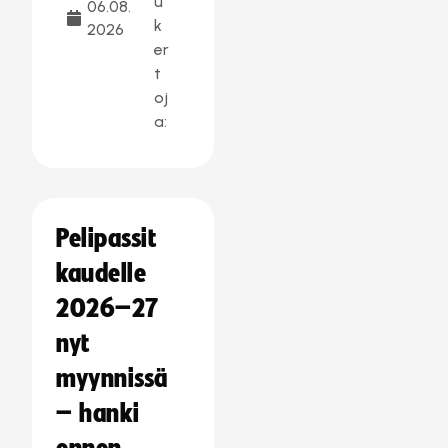
u
06.08.
k
2026
er
t
oj
a:
Pelipassit
kaudelle
2026–27
nyt
myynnissä
– hanki