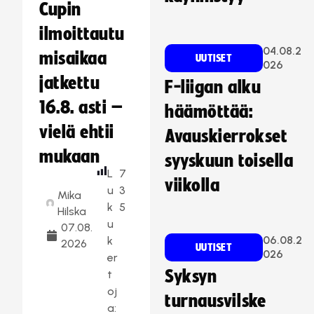
Cupin
ilmoittautu
04.08.2
misaikaa
UUTISET
026
jatkettu
F-liigan alku
16.8. asti –
häämöttää:
vielä ehtii
Avauskierrokset
mukaan
syyskuun toisella
L
7
viikolla
u
3
Mika
k
5
Hilska
u
07.08.
06.08.2
k
2026
UUTISET
026
er
Syksyn
t
oj
turnausvilske
a: