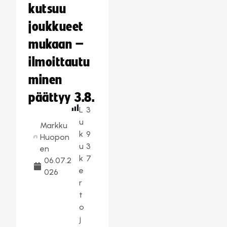
kutsuu
joukkueet
mukaan –
ilmoittautu
minen
päättyy 3.8.
L
3
u
Markku
k
9
Huopon
u
3
en
k
7
06.07.2
e
026
r
t
o
j