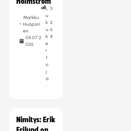
Holmström
L
3
u
Markku
k
2
Huopon
u
6
en
k
4
04.07.2
e
026
r
t
o
j
a
:
Nimitys: Erik
Frilund on