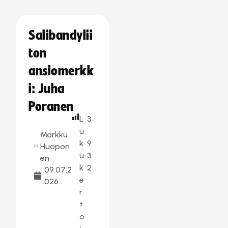
Salibandylii
ton
ansiomerkk
i: Juha
Poranen
L
3
u
Markku
k
9
Huopon
u
3
en
k
2
09.07.2
e
026
r
t
o