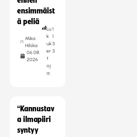
ennen
ensimmäist
ä peliä
Lu
1
k
1
Mika
uk
3
Hilska
er
3
06.08.
t
2026
oj
a:
“Kannustav
a ilmapiiri
syntyy