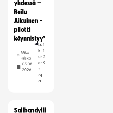
yhdessä –
Reilu
Aikuinen -
pilotti
käynnistyy”
Lu
1
k
1
Mika
uk
2
Hilska
er
9
05.08.
t
2026
oj
a:
Salibandylii