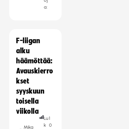
oj
a:
F-liigan
alku
häämöttää:
Avauskierro
kset
syyskuun
toisella
viikolla
Lu
1
k
0
Mika