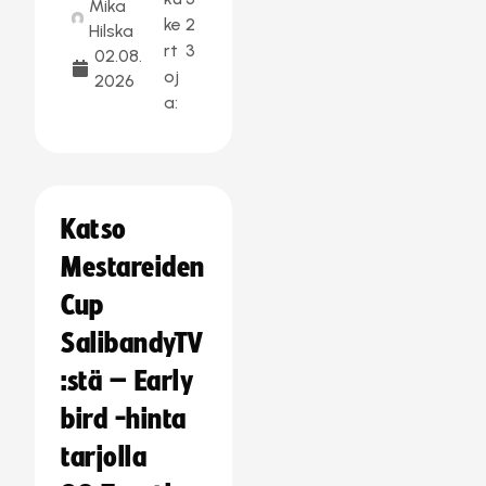
Mika
ke
2
Hilska
rt
3
02.08.
oj
2026
a:
Katso
Mestareiden
Cup
SalibandyTV
:stä – Early
bird -hinta
tarjolla