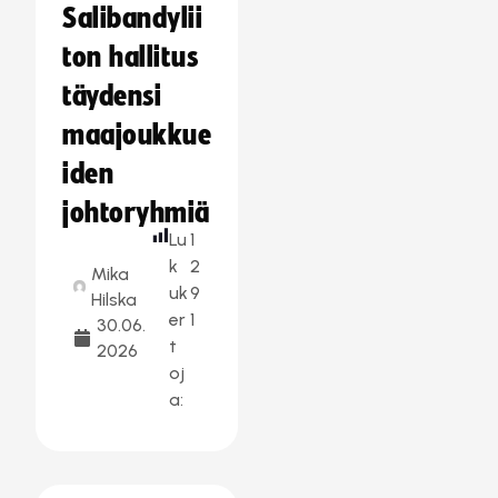
Salibandylii
ton hallitus
täydensi
maajoukkue
iden
johtoryhmiä
Lu
1
k
2
Mika
uk
9
Hilska
er
1
30.06.
t
2026
oj
a: