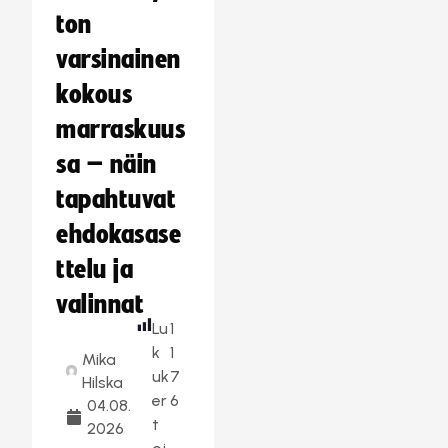
ton
varsinainen
kokous
marraskuus
sa – näin
tapahtuvat
ehdokasase
ttelu ja
valinnat
Lu
1
k
1
Mika
uk
7
Hilska
er
6
04.08.
t
2026