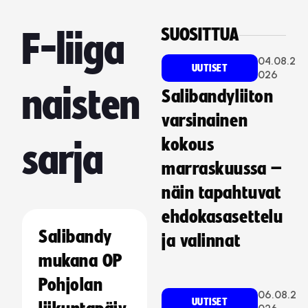
SUOSITTUA
F-liiga
04.08.2
UUTISET
026
naisten
Salibandyliiton
varsinainen
kokous
sarja
marraskuussa –
näin tapahtuvat
ehdokasasettelu
Salibandy
ja valinnat
mukana OP
Pohjolan
06.08.2
UUTISET