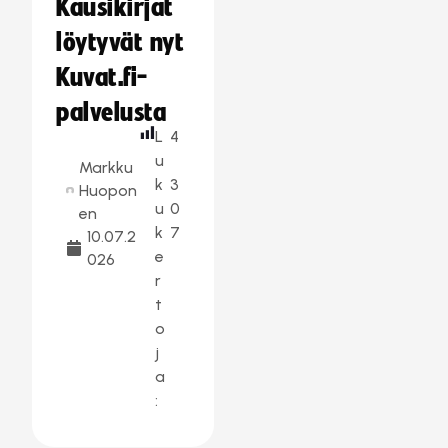
Kausikirjat
löytyvät nyt
Kuvat.fi-
palvelusta
L
4
u
Markku
k
3
Huopon
u
0
en
k
7
10.07.2
e
026
r
t
o
j
a
: