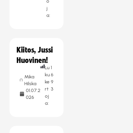
o
j
a:
Kiitos, Jussi
Huovinen!
Lu
1
ku
6
Mika
ke
9
Hilska
rt
3
01.07.2
oj
026
a: