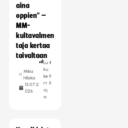
aina
oppien” –
MM-
kultavalmen
taja kertaa
taivaltaan
Lu
4
ku
Mika
ke
9
Hilska
rt
11
13.07.2
oj
026
a: