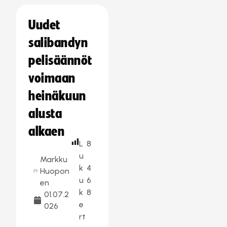
Uudet
salibandyn
pelisäännöt
voimaan
heinäkuun
alusta
alkaen
L
8
u
Markku
k
4
Huopon
u
6
en
k
8
01.07.2
e
026
rt