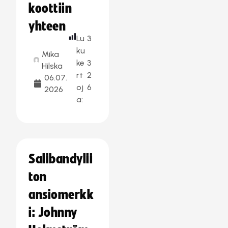
koottiin
yhteen
Lu
3
ku
Mika
ke
3
Hilska
rt
2
06.07.
oj
6
2026
a:
Salibandylii
ton
ansiomerkk
i: Johnny