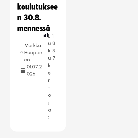
koulutuksee
n 30.8.
mennessä
L
1
u
8
Markku
k
3
Huopon
u
7
en
k
01.07.2
e
026
r
t
o
j
a
: