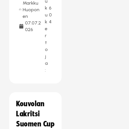
u
Markku
k
6
Huopon
u
0
en
k
4
07.07.2
e
026
r
t
o
j
a
:
Kouvolan
Lakritsi
Suomen Cup