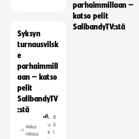
parhaimmillaan –
katso pelit
SalibandyTV:stä
Syksyn
turnausvilsk
e
parhaimmill
aan – katso
pelit
SalibandyTV
:stä
L
8
u
5
Mika
k
1
Hilska