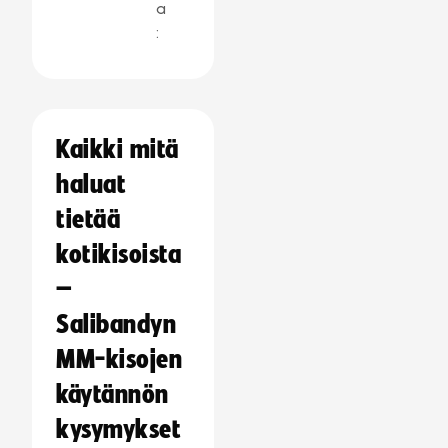
a
:
Kaikki mitä
haluat
tietää
kotikisoista
–
Salibandyn
MM-kisojen
käytännön
kysymykset