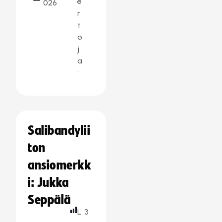
e
026
r
t
o
j
a
:
Salibandylii
ton
ansiomerkk
i: Jukka
Seppälä
L
3