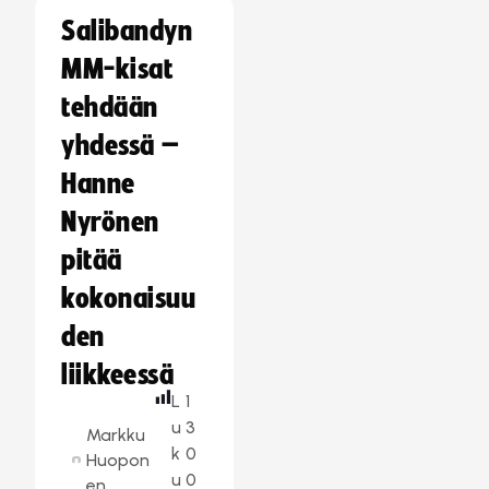
Salibandyn
MM-kisat
tehdään
yhdessä –
Hanne
Nyrönen
pitää
kokonaisuu
den
liikkeessä
L
1
u
3
Markku
k
0
Huopon
u
0
en