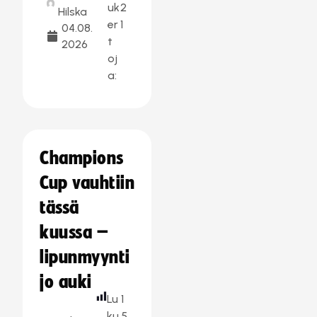
uk
2
Hilska
er
1
04.08.
t
2026
oj
a:
Champions
Cup vauhtiin
tässä
kuussa –
lipunmyynti
jo auki
Lu
1
ku
5