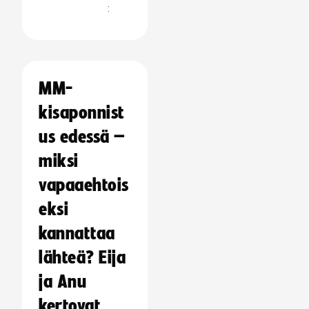
:
MM-
kisaponnist
us edessä –
miksi
vapaaehtois
eksi
kannattaa
lähteä? Eija
ja Anu
kertovat