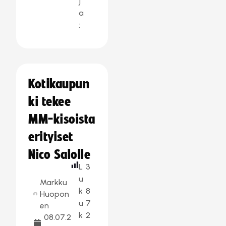
j
a
:
Kotikaupun
ki tekee
MM-kisoista
erityiset
Nico Salolle
L
3
u
Markku
k
8
Huopon
u
7
en
k
2
08.07.2