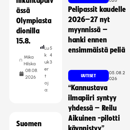
liikuntapäiv
026
Pelipassit kaudelle
ässä
2026–27 nyt
Olympiasta
myynnissä –
dionilla
hanki ennen
15.8.
Lu
5
ensimmäistä peliä
k
4
Mika
uk
3
Hilska
er
08.08.
05.08.2
t
UUTISET
2026
026
oj
“Kannustava
a:
ilmapiiri syntyy
yhdessä – Reilu
Aikuinen -pilotti
Suomen
käynnistyy”