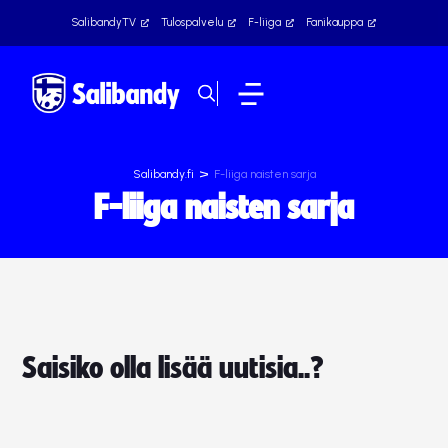
SalibandyTV
Tulospalvelu
F-liiga
Fanikauppa
>
Salibandy.fi
F-liiga naisten sarja
F-liiga naisten sarja
Saisiko olla lisää uutisia..?