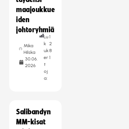
maajoukkue
iden
johtoryhmiä
Lu
1
k
2
Mika
uk
8
Hilska
er
1
30.06.
t
2026
oj
a:
Salibandyn
MM-kisat