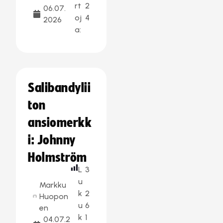
rt
2
06.07.
oj
4
2026
a:
Salibandylii
ton
ansiomerkk
i: Johnny
Holmström
L
3
u
Markku
k
2
Huopon
u
6
en
k
1
04.07.2