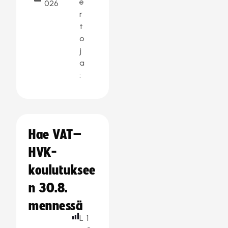
e
026
r
t
o
j
a
:
Hae VAT–
HVK-
koulutuksee
n 30.8.
mennessä
L
1