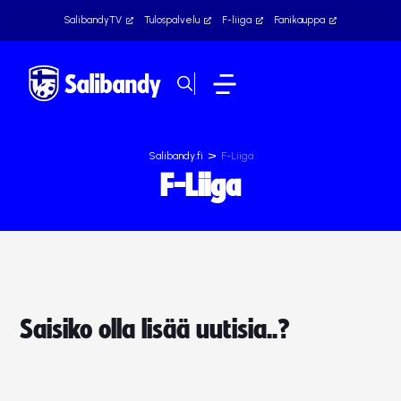
SalibandyTV
Tulospalvelu
F-liiga
Fanikauppa
>
Salibandy.fi
F-Liiga
F-Liiga
Saisiko olla lisää uutisia..?