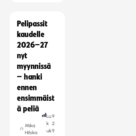
Pelipassit
kaudelle
2026–27
nyt
myynnissä
– hanki
ennen
ensimmäist
ä peliä
Lu
9
k
2
Mika
uk
9
Hilska