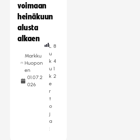
voimaan
heinäkuun
alusta
alkaen
L
8
u
Markku
k
4
Huopon
u
1
en
k
2
01.07.2
e
026
r
t
o
j
a
: