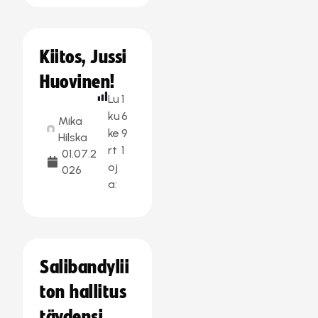
Kiitos, Jussi
Huovinen!
Lu
1
ku
6
Mika
ke
9
Hilska
rt
1
01.07.2
oj
026
a:
Salibandylii
ton hallitus
täydensi