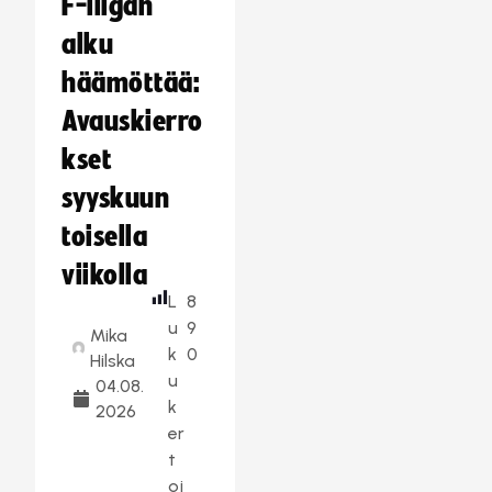
F-liigan
alku
häämöttää:
Avauskierro
kset
syyskuun
toisella
viikolla
L
8
u
9
Mika
k
0
Hilska
u
04.08.
k
2026
er
t
oj