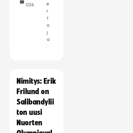
e
026
r
t
o
j
a
:
Nimitys: Erik
Frilund on
Salibandylii
ton uusi
Nuorten