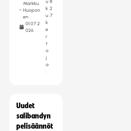
u
8
Markku
k
2
Huopon
u
7
en
k
01.07.2
e
026
r
t
o
j
a
:
Uudet
salibandyn
pelisäännöt