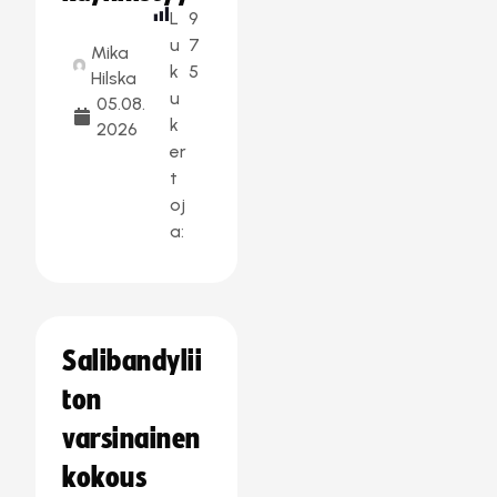
L
9
u
7
Mika
k
5
Hilska
u
05.08.
k
2026
er
t
oj
a:
Salibandylii
ton
varsinainen
kokous