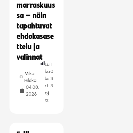
marraskuus
sa – näin
tapahtuvat
ehdokasase
ttelu ja
valinnat
Lu
1
ku
0
Mika
ke
3
Hilska
rt
3
04.08.
oj
2026
a: