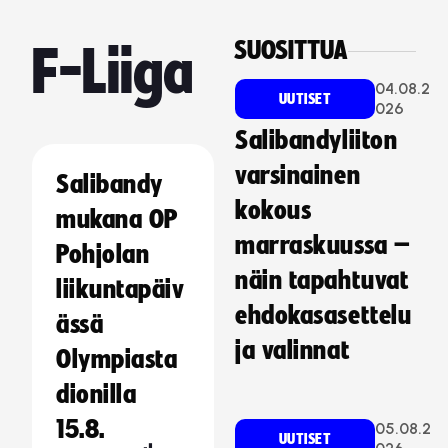
SUOSITTUA
F-Liiga
04.08.2
UUTISET
026
Salibandyliiton
varsinainen
Salibandy
kokous
mukana OP
marraskuussa –
Pohjolan
näin tapahtuvat
liikuntapäiv
ehdokasasettelu
ässä
ja valinnat
Olympiasta
dionilla
15.8.
05.08.2
UUTISET