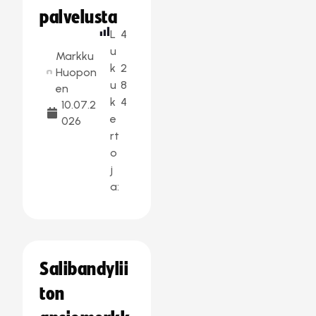
palvelusta
L
4
u
Markku
k
2
Huopon
u
8
en
k
4
10.07.2
e
026
rt
o
j
a:
Salibandylii
ton