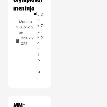
Olympiaval
mentaja
L
2
u
Markku
k
7
Huopon
u
1
en
k
6
03.07.2
e
026
r
t
o
j
a
:
MM-