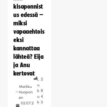
kisaponnist
us edessä –
miksi
vapaaehtois
eksi
kannattaa
lähteä? Eija
ja Anu
kertovat
L
2
u
Markku
k
8
Huopon
u
4
en
k
3
02.07.2