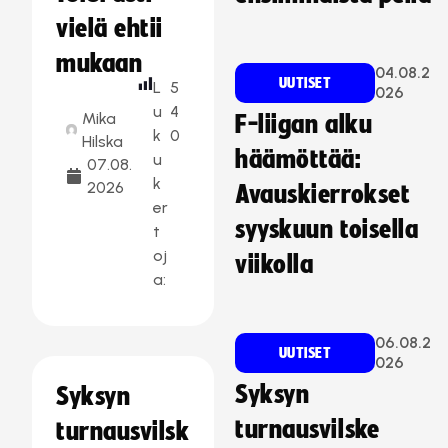
vielä ehtii
mukaan
04.08.2
UUTISET
L
5
026
u
4
Mika
F-liigan alku
k
0
Hilska
häämöttää:
u
07.08.
k
2026
Avauskierrokset
er
syyskuun toisella
t
oj
viikolla
a:
06.08.2
UUTISET
026
Syksyn
Syksyn
turnausvilske
turnausvilsk