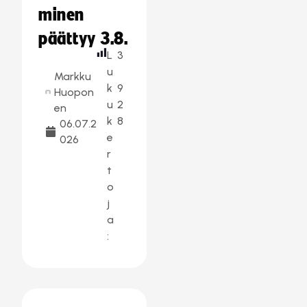
minen
päättyy 3.8.
L
3
u
Markku
k
9
Huopon
u
2
en
k
8
06.07.2
e
026
r
t
o
j
a
: