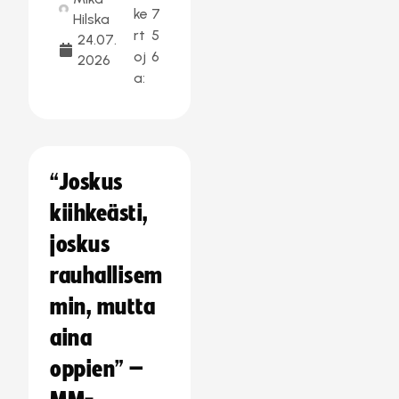
ke
7
Hilska
rt
5
24.07.
oj
6
2026
a:
“Joskus
kiihkeästi,
joskus
rauhallisem
min, mutta
aina
oppien” –