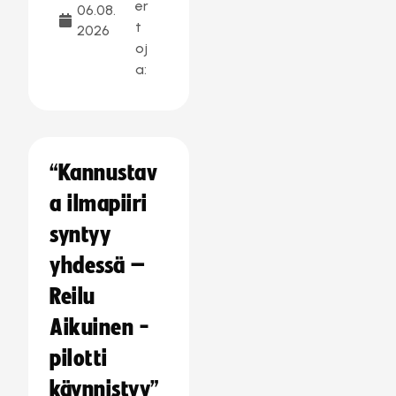
er
06.08.
t
2026
oj
a:
“Kannustav
a ilmapiiri
syntyy
yhdessä –
Reilu
Aikuinen -
pilotti
käynnistyy”