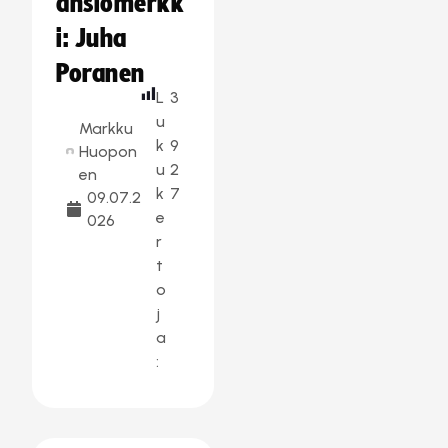
ansiomerkk
i: Juha
Poranen
L
3
u
Markku
k
9
Huopon
u
2
en
k
7
09.07.2
e
026
r
t
o
j
a
: