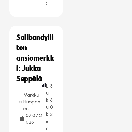
:
Salibandylii
ton
ansiomerkk
i: Jukka
Seppälä
L
3
u
Markku
k
6
Huopon
u
0
en
k
2
07.07.2
e
026
r