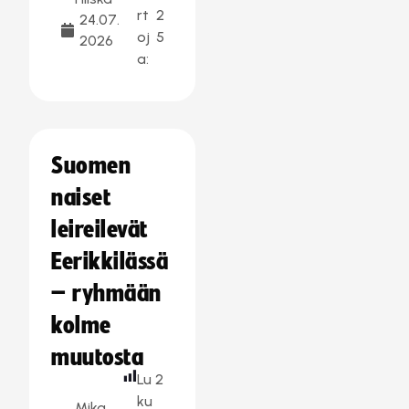
rt
2
24.07.
oj
5
2026
a:
Suomen
naiset
leireilevät
Eerikkilässä
– ryhmään
kolme
muutosta
Lu
2
ku
Mika