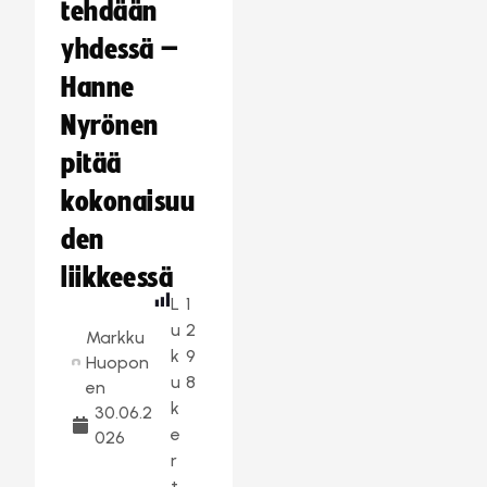
tehdään
yhdessä –
Hanne
Nyrönen
pitää
kokonaisuu
den
liikkeessä
L
1
u
2
Markku
k
9
Huopon
u
8
en
k
30.06.2
e
026
r
t