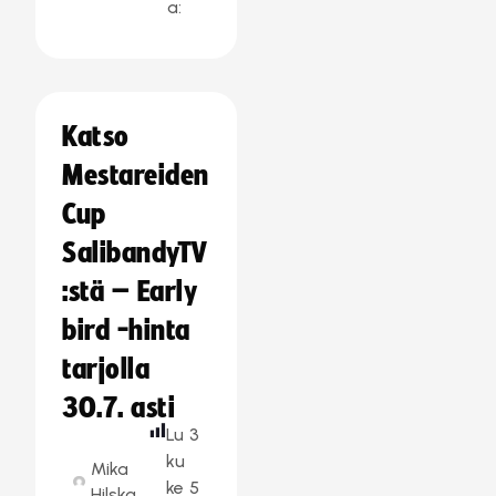
a:
Katso
Mestareiden
Cup
SalibandyTV
:stä – Early
bird -hinta
tarjolla
30.7. asti
Lu
3
ku
Mika
ke
5
Hilska