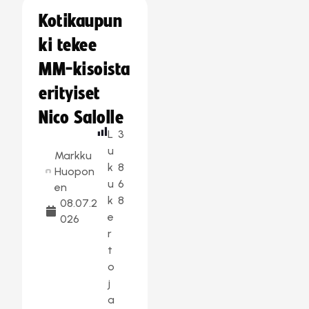
Kotikaupun
ki tekee
MM-kisoista
erityiset
Nico Salolle
L
3
u
Markku
k
8
Huopon
u
6
en
k
8
08.07.2
e
026
r
t
o
j
a