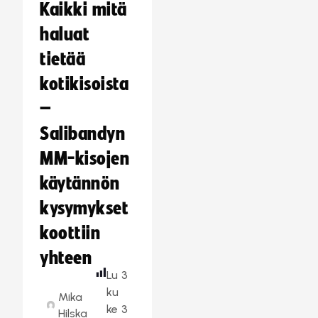
Kaikki mitä
haluat
tietää
kotikisoista
–
Salibandyn
MM-kisojen
käytännön
kysymykset
koottiin
yhteen
Lu
3
ku
Mika
ke
3
Hilska