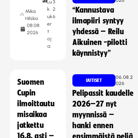
026
Lu
3
“Kannustava
k
2
Mika
uk
6
Hilska
ilmapiiri syntyy
er
08.08.
yhdessä – Reilu
t
2026
oj
Aikuinen -pilotti
a:
käynnistyy”
06.08.2
Suomen
UUTISET
026
Cupin
Pelipassit kaudelle
ilmoittautu
2026–27 nyt
misaikaa
myynnissä –
jatkettu
hanki ennen
16.8. asti –
ensimmäistä peliä