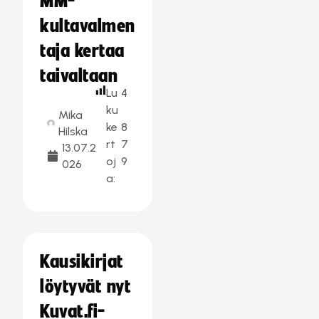
MM-
kultavalmen
taja kertaa
taivaltaan
Lu
4
ku
Mika
ke
8
Hilska
rt
7
13.07.2
oj
9
026
a:
Kausikirjat
löytyvät nyt
Kuvat.fi-