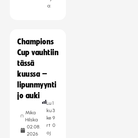
a:
Champions
Cup vauhtiin
tässä
kuussa –
lipunmyynti
jo auki
Lu
1
ku
3
Mika
ke
9
Hilska
rt
0
02.08.
oj
2026