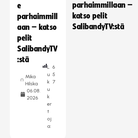
parhaimmillaan –
e
katso pelit
parhaimmill
SalibandyTV:stä
aan – katso
pelit
SalibandyTV
:stä
L
6
u
5
Mika
k
7
Hilska
u
06.08.
k
2026
er
t
oj
a: