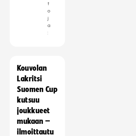
t
o
j
a
:
Kouvolan
Lakritsi
Suomen Cup
kutsuu
joukkueet
mukaan –
ilmoittautu