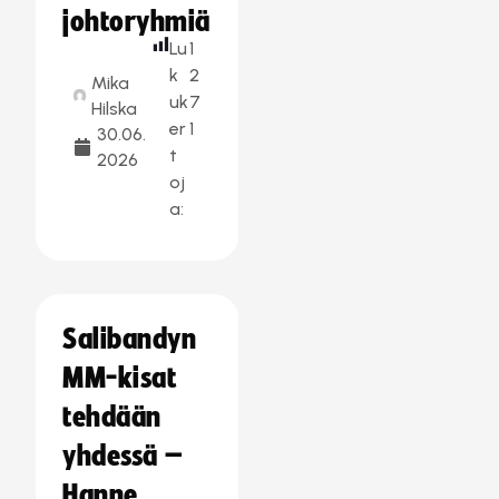
johtoryhmiä
Lu
1
k
2
Mika
uk
7
Hilska
er
1
30.06.
t
2026
oj
a:
Salibandyn
MM-kisat
tehdään
yhdessä –
Hanne