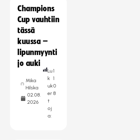
Champions
Cup vauhtiin
tässä
kuussa –
lipunmyynti
jo auki
Lu
1
k
1
Mika
uk
0
Hilska
er
8
02.08.
t
2026
oj
a: