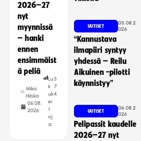
2026–27
nyt
05.08.2
myynnissä
UUTISET
026
– hanki
“Kannustava
ennen
ilmapiiri syntyy
ensimmäist
yhdessä – Reilu
ä peliä
Aikuinen -pilotti
Lu
3
käynnistyy”
k
7
Mika
uk
4
Hilska
er
06.08.
06.08.2
t
2026
UUTISET
026
oj
Pelipassit kaudelle
a:
2026–27 nyt