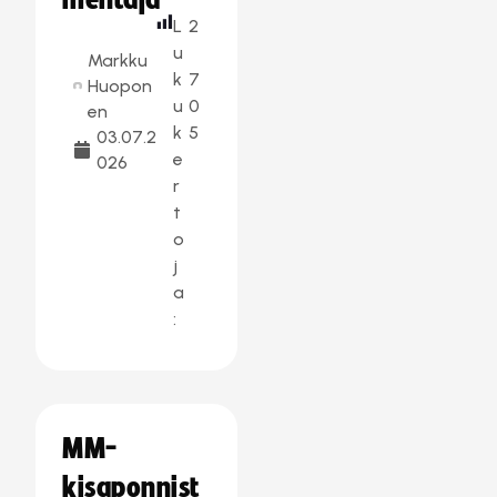
mentaja
L
2
u
Markku
k
7
Huopon
u
0
en
k
5
03.07.2
e
026
r
t
o
j
a
:
MM-
kisaponnist