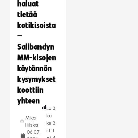
haluat
tietää
kotikisoista
–
Salibandyn
MM-kisojen
käytännön
kysymykset
koottiin
yhteen
Lu
3
ku
Mika
ke
3
Hilska
rt
1
06.07.
oj
4