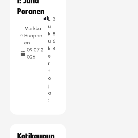
i: Juha
Poranen
L
3
u
Markku
k
8
Huopon
u
6
en
k
4
09.07.2
e
026
r
t
o
j
a
:
Kotikaupun