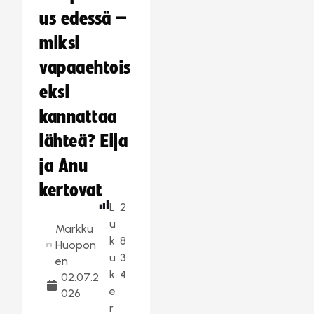
us edessä –
miksi
vapaaehtois
eksi
kannattaa
lähteä? Eija
ja Anu
kertovat
L
2
u
Markku
k
8
Huopon
u
3
en
k
4
02.07.2
e
026
r