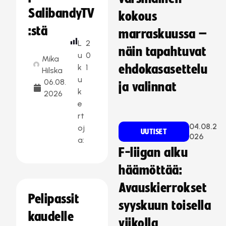
SalibandyTV
kokous
:stä
marraskuussa –
L
2
näin tapahtuvat
u
0
Mika
k
1
ehdokasasettelu
Hilska
u
06.08.
ja valinnat
k
2026
e
rt
04.08.2
oj
UUTISET
026
a:
F-liigan alku
häämöttää:
Avauskierrokset
Pelipassit
syyskuun toisella
kaudelle
viikolla