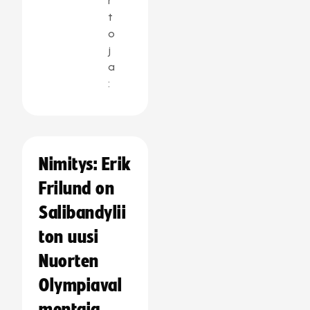
r
t
o
j
a
:
Nimitys: Erik
Frilund on
Salibandylii
ton uusi
Nuorten
Olympiaval