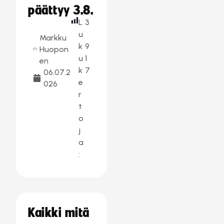
päättyy 3.8.
L
3
u
Markku
k
9
Huopon
u
1
en
k
7
06.07.2
e
026
r
t
o
j
a
:
Kaikki mitä