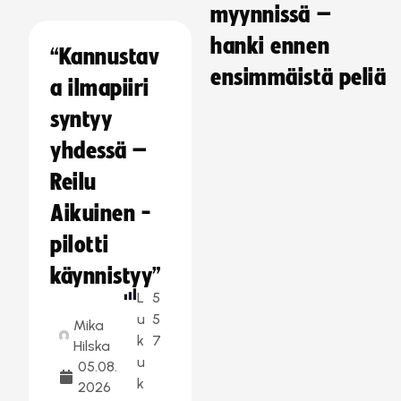
myynnissä –
hanki ennen
“Kannustav
ensimmäistä peliä
a ilmapiiri
syntyy
yhdessä –
Reilu
Aikuinen -
pilotti
käynnistyy”
L
5
u
5
Mika
k
7
Hilska
u
05.08.
k
2026