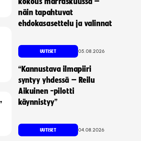
kokous marraskuussa –
näin tapahtuvat
ehdokasasettelu ja valinnat
05.08.2026
UUTISET
“Kannustava ilmapiiri
syntyy yhdessä – Reilu
Aikuinen -pilotti
käynnistyy”
”
04.08.2026
UUTISET