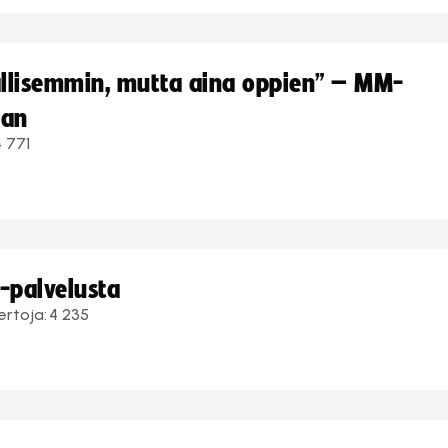
hallisemmin, mutta aina oppien” – MM-
aan
4 771
i-palvelusta
ertoja:
4 235