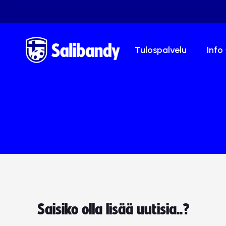
Tulospalvelu
Info
Saisiko olla lisää uutisia..?