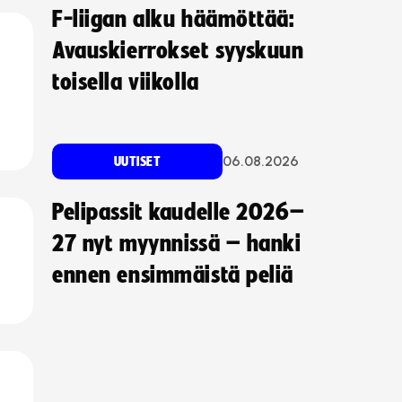
F-liigan alku häämöttää:
Avauskierrokset syyskuun
toisella viikolla
06.08.2026
UUTISET
Pelipassit kaudelle 2026–
27 nyt myynnissä – hanki
ennen ensimmäistä peliä