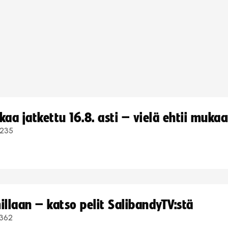
a jatkettu 16.8. asti – vielä ehtii muka
235
llaan – katso pelit SalibandyTV:stä
362