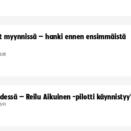
yt myynnissä – hanki ennen ensimmäistä
618
dessä – Reilu Aikuinen -pilotti käynnistyy
691