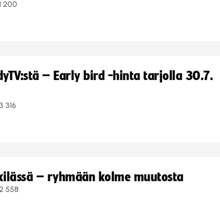
1 200
TV:stä – Early bird -hinta tarjolla 30.7.
3 316
kkilässä – ryhmään kolme muutosta
2 558