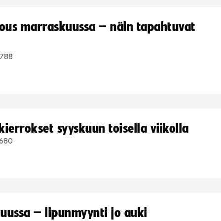
kous marraskuussa – näin tapahtuvat
788
ierrokset syyskuun toisella viikolla
680
uussa – lipunmyynti jo auki