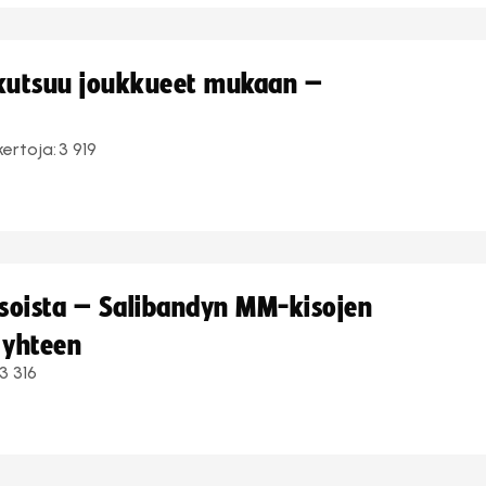
 kutsuu joukkueet mukaan –
kertoja:
3 919
kisoista – Salibandyn MM-kisojen
 yhteen
3 316