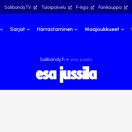
SalibandyTV
Tulospalvelu
F-liiga
Fanikauppa
Sarjat
Harrastaminen
Maajoukkueet
Salibandy.fi
>
esa jussila
esa jussila