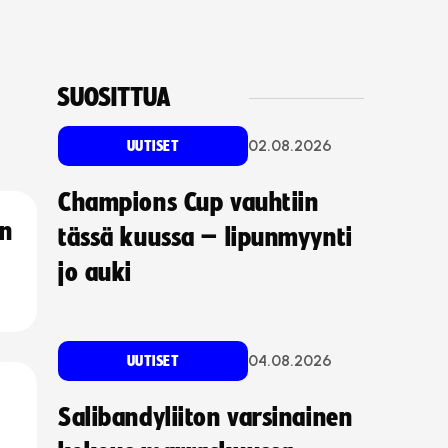
SUOSITTUA
02.08.2026
UUTISET
Champions Cup vauhtiin
an
tässä kuussa – lipunmyynti
jo auki
04.08.2026
UUTISET
Salibandyliiton varsinainen