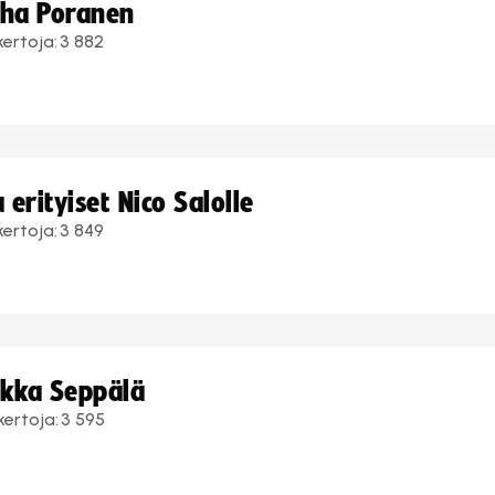
uha Poranen
kertoja:
3 882
erityiset Nico Salolle
kertoja:
3 849
ukka Seppälä
kertoja:
3 595