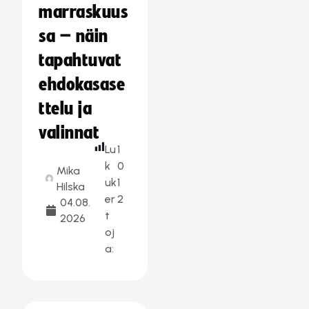
marraskuus
sa – näin
tapahtuvat
ehdokasase
ttelu ja
valinnat
Lu
1
k
0
Mika
uk
1
Hilska
er
2
04.08.
t
2026
oj
a: