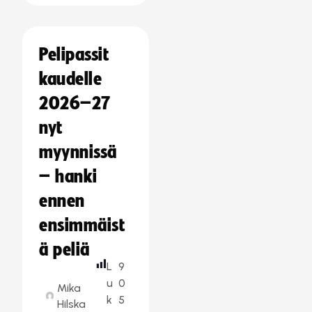
Pelipassit
kaudelle
2026–27
nyt
myynnissä
– hanki
ennen
ensimmäist
ä peliä
L
9
u
0
Mika
k
5
Hilska