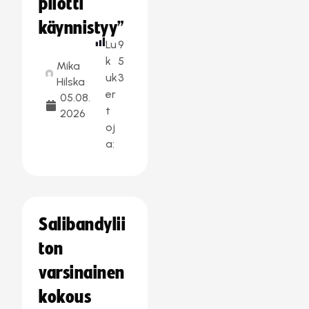
pilotti
käynnistyy”
Lu
9
k
5
Mika
uk
3
Hilska
er
05.08.
t
2026
oj
a:
Salibandylii
ton
varsinainen
kokous