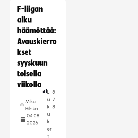
F-liigan
alku
häämöttää:
Avauskierro
kset
syyskuun
toisella
viikolla
L
8
u
7
Mika
k
8
Hilska
u
04.08.
k
2026
er
t