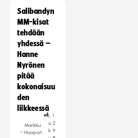
Salibandyn
MM-kisat
tehdään
yhdessä –
Hanne
Nyrönen
pitää
kokonaisuu
den
liikkeessä
L
1
u
2
Markku
k
9
Huopon
u
8