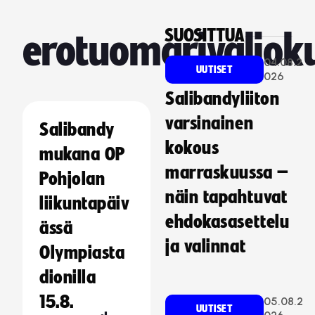
SUOSITTUA
erotuomarivaliok
04.08.2
UUTISET
026
Salibandyliiton
varsinainen
Salibandy
kokous
mukana OP
marraskuussa –
Pohjolan
näin tapahtuvat
liikuntapäiv
ehdokasasettelu
ässä
ja valinnat
Olympiasta
dionilla
15.8.
05.08.2
UUTISET