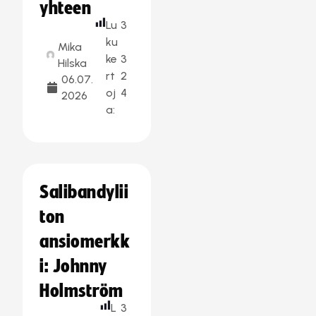
yhteen
Lu
3
ku
Mika
ke
3
Hilska
rt
2
06.07.
oj
4
2026
a:
Salibandylii
ton
ansiomerkk
i: Johnny
Holmström
L
3