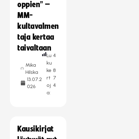
oppien” –
MM-
kultavalmen
taja kertaa
taivaltaan
Lu
4
ku
Mika
ke
8
Hilska
rt
7
13.07.2
oj
4
026
a:
Kausikirjat