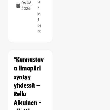
u
06.08.
k
2026
er
t
oj
a:
“Kannustav
a ilmapiiri
syntyy
yhdessä –
Reilu
Aikuinen -