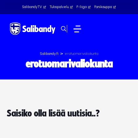
SalibandyTV
Tulospalvelu
F-liiga
Fanikauppa
>
Salibandy.fi
erotuomarivaliokunta
erotuomarivaliokunta
Saisiko olla lisää uutisia..?