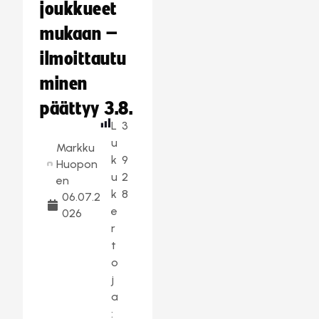
joukkueet
mukaan –
ilmoittautu
minen
päättyy 3.8.
L
3
u
Markku
k
9
Huopon
u
2
en
k
8
06.07.2
e
026
r
t
o
j
a
: