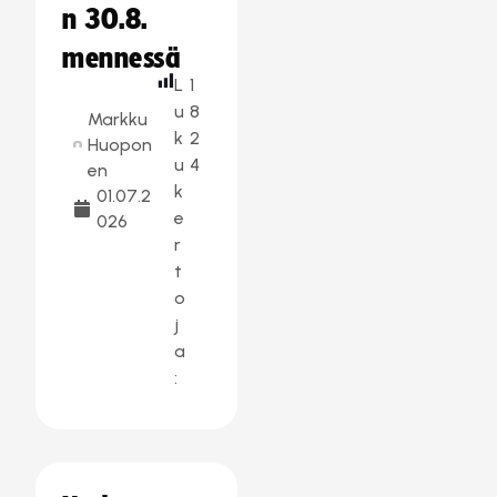
n 30.8.
mennessä
L
1
u
8
Markku
k
2
Huopon
u
4
en
k
01.07.2
e
026
r
t
o
j
a
: