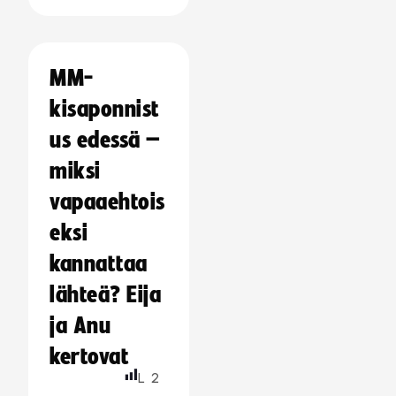
MM-
kisaponnist
us edessä –
miksi
vapaaehtois
eksi
kannattaa
lähteä? Eija
ja Anu
kertovat
L
2