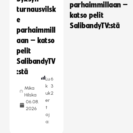
parhaimmillaan –
turnausvilsk
katso pelit
e
SalibandyTV:stä
parhaimmill
aan – katso
pelit
SalibandyTV
:stä
Lu
6
k
3
Mika
uk
2
Hilska
er
06.08.
t
2026
oj
a: