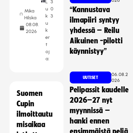
026
L
3
“Kannustava
u
0
Mika
k
3
Hilska
ilmapiiri syntyy
u
08.08.
yhdessä – Reilu
k
2026
er
Aikuinen -pilotti
t
käynnistyy”
oj
a:
06.08.2
UUTISET
026
Pelipassit kaudelle
Suomen
2026–27 nyt
Cupin
myynnissä –
ilmoittautu
hanki ennen
misaikaa
ensimmäistä peliä