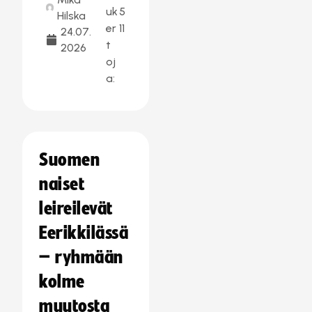
uk
5
Hilska
er
11
24.07.
t
2026
oj
a:
Suomen
naiset
leireilevät
Eerikkilässä
– ryhmään
kolme
muutosta