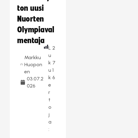
ton uusi
Nuorten
Olympiaval
mentaja
L
2
u
Markku
k
7
Huopon
u
1
en
k
6
03.07.2
e
026
r
t
o
j
a
: