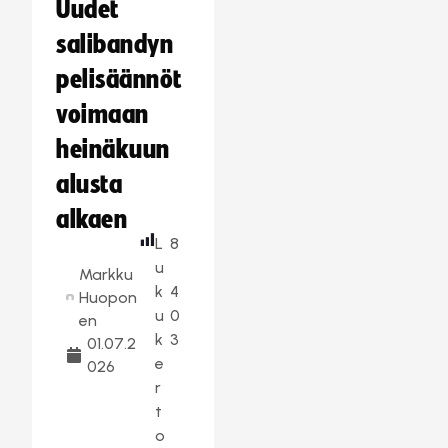
Uudet
salibandyn
pelisäännöt
voimaan
heinäkuun
alusta
alkaen
L
8
u
Markku
k
4
Huopon
u
0
en
k
3
01.07.2
e
026
r
t
o