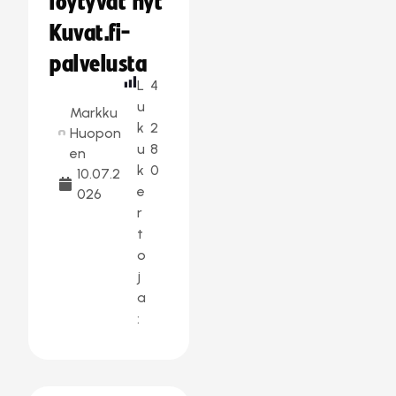
löytyvät nyt
Kuvat.fi-
palvelusta
L
4
u
Markku
k
2
Huopon
u
8
en
k
0
10.07.2
e
026
r
t
o
j
a
: