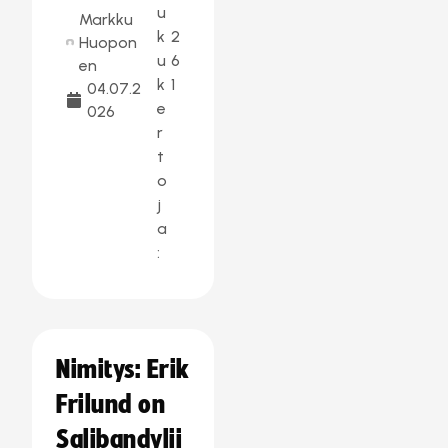
u
Markku
k
2
Huopon
u
6
en
k
1
04.07.2
e
026
r
t
o
j
a
:
Nimitys: Erik
Frilund on
Salibandylii