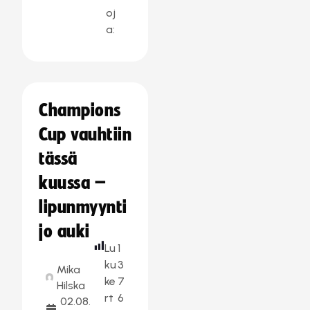
oj
a:
Champions
Cup vauhtiin
tässä
kuussa –
lipunmyynti
jo auki
Lu
1
ku
3
Mika
ke
7
Hilska
rt
6
02.08.