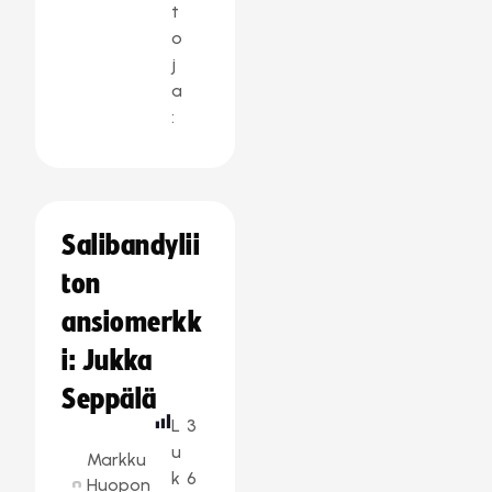
t
o
j
a
:
Salibandylii
ton
ansiomerkk
i: Jukka
Seppälä
L
3
u
Markku
k
6
Huopon