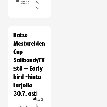
oj
2026
a:
Katso
Mestareiden
Cup
SalibandyTV
:stä – Early
bird -hinta
tarjolla
30.7. asti
Lu
3
k
Mika