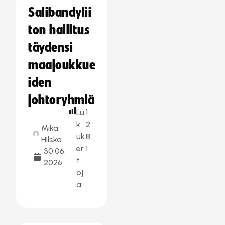
Salibandylii
ton hallitus
täydensi
maajoukkue
iden
johtoryhmiä
Lu
1
k
2
Mika
uk
8
Hilska
er
1
30.06.
t
2026
oj
a: