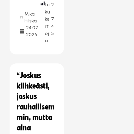
Lu
2
ku
Mika
ke
7
Hilska
rt
4
24.07.
oj
3
2026
a:
“Joskus
kiihkeästi,
joskus
rauhallisem
min, mutta
aina