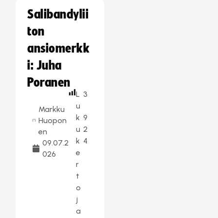
Salibandylii
ton
ansiomerkk
i: Juha
Poranen
L
3
u
Markku
k
9
Huopon
u
2
en
k
4
09.07.2
e
026
r
t
o
j
a