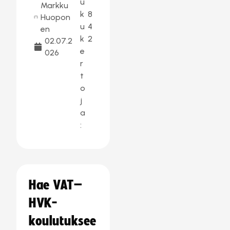
u
Markku
k
8
Huopon
u
4
en
k
2
02.07.2
e
026
r
t
o
j
a
:
Hae VAT–
HVK-
koulutuksee