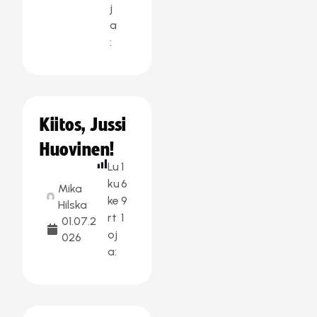
j
a
:
Kiitos, Jussi
Huovinen!
Lu
1
ku
6
Mika
ke
9
Hilska
rt
1
01.07.2
oj
026
a: