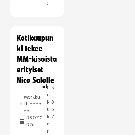
:
Kotikaupun
ki tekee
MM-kisoista
erityiset
Nico Salolle
L
3
u
Markku
k
8
Huopon
u
6
en
k
7
08.07.2
e
026
r