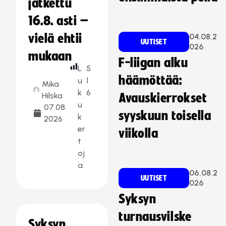
jatkettu
16.8. asti –
vielä ehtii
04.08.2
UUTISET
026
mukaan
F-liigan alku
L
5
häämöttää:
u
1
Mika
k
6
Hilska
Avauskierrokset
u
07.08.
syyskuun toisella
k
2026
er
viikolla
t
oj
a:
06.08.2
UUTISET
026
Syksyn
turnausvilske
Syksyn