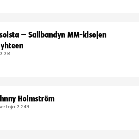
kisoista – Salibandyn MM-kisojen
 yhteen
3 314
Johnny Holmström
kertoja:
3 248