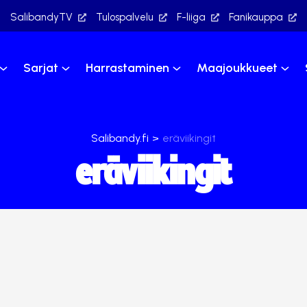
SalibandyTV
Tulospalvelu
F-liiga
Fanikauppa
Sarjat
Harrastaminen
Maajoukkueet
Salibandy.fi
>
eräviikingit
eräviikingit