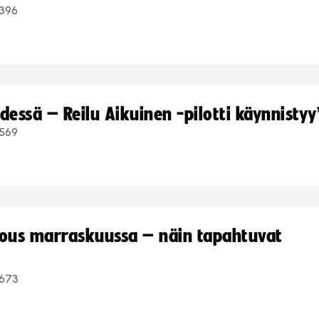
396
dessä – Reilu Aikuinen -pilotti käynnistyy
569
kous marraskuussa – näin tapahtuvat
673