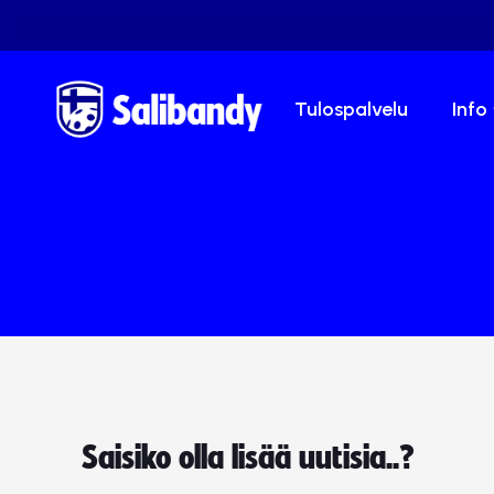
Tulospalvelu
Info
Saisiko olla lisää uutisia..?