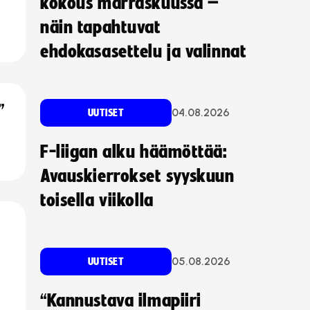
kokous marraskuussa –
näin tapahtuvat
ehdokasasettelu ja valinnat
”
04.08.2026
UUTISET
F-liigan alku häämöttää:
Avauskierrokset syyskuun
toisella viikolla
05.08.2026
UUTISET
“Kannustava ilmapiiri