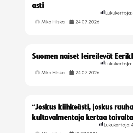
asti
Lukukertoja:
Mika Hilska
24.07.2026
Suomen naiset leireilevät Eeri
Lukukertoja:
Mika Hilska
24.07.2026
“Joskus kiihkeästi, joskus rau
kultavalmentaja kertaa taivalt
Lukukertoja: