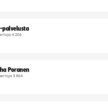
i-palvelusta
ertoja:
4 206
uha Poranen
kertoja:
3 864