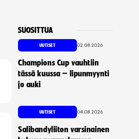
SUOSITTUA
02.08.2026
UUTISET
Champions Cup vauhtiin
tässä kuussa – lipunmyynti
jo auki
04.08.2026
UUTISET
Salibandyliiton varsinainen