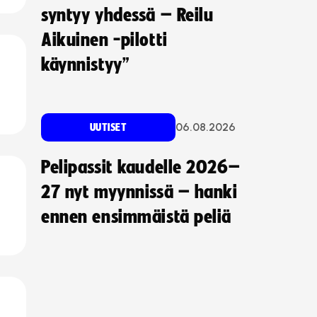
syntyy yhdessä – Reilu
Aikuinen -pilotti
käynnistyy”
06.08.2026
UUTISET
Pelipassit kaudelle 2026–
27 nyt myynnissä – hanki
ennen ensimmäistä peliä