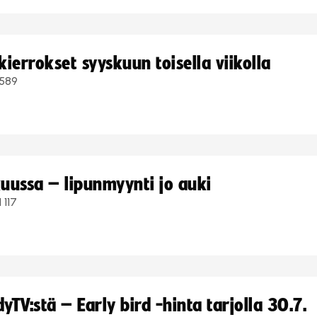
ierrokset syyskuun toisella viikolla
589
uussa – lipunmyynti jo auki
1 117
TV:stä – Early bird -hinta tarjolla 30.7.