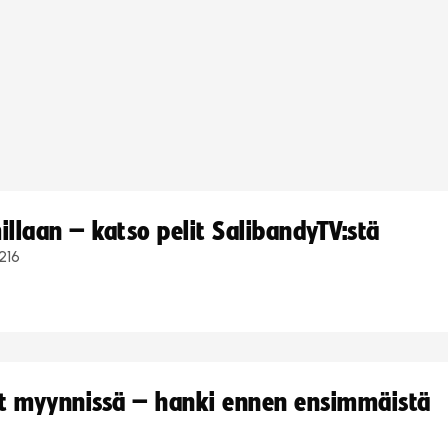
llaan – katso pelit SalibandyTV:stä
216
yt myynnissä – hanki ennen ensimmäistä