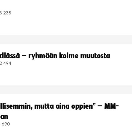
3 235
kkilässä – ryhmään kolme muutosta
2 494
hallisemmin, mutta aina oppien” – MM-
aan
4 690