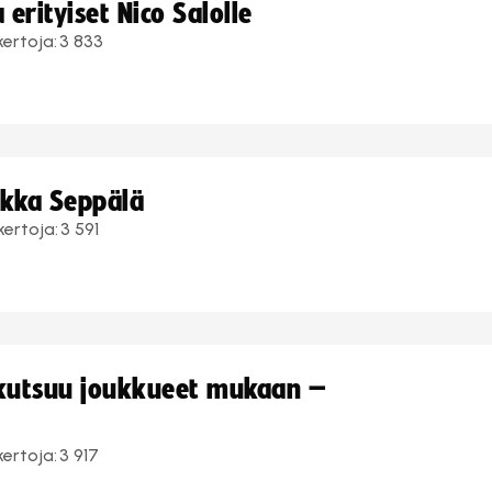
erityiset Nico Salolle
kertoja:
3 833
ukka Seppälä
kertoja:
3 591
 kutsuu joukkueet mukaan –
kertoja:
3 917