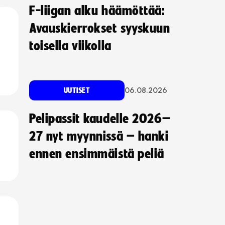
F-liigan alku häämöttää:
Avauskierrokset syyskuun
toisella viikolla
06.08.2026
UUTISET
Pelipassit kaudelle 2026–
27 nyt myynnissä – hanki
ennen ensimmäistä peliä