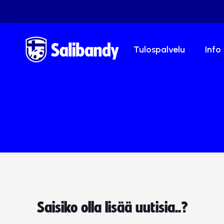
Tulospalvelu
Info
Saisiko olla lisää uutisia..?