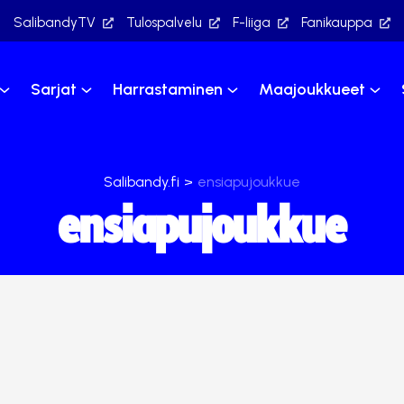
SalibandyTV
Tulospalvelu
F-liiga
Fanikauppa
Sarjat
Harrastaminen
Maajoukkueet
Salibandy.fi
>
ensiapujoukkue
ensiapujoukkue