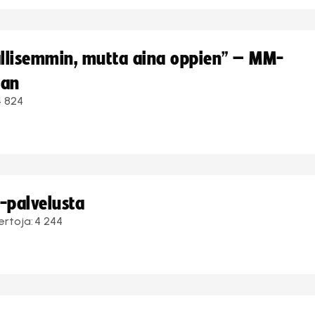
hallisemmin, mutta aina oppien” – MM-
aan
4 824
i-palvelusta
ertoja:
4 244