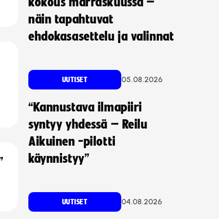
kokous marraskuussa –
näin tapahtuvat
ehdokasasettelu ja valinnat
05.08.2026
UUTISET
“Kannustava ilmapiiri
syntyy yhdessä – Reilu
Aikuinen -pilotti
käynnistyy”
”
04.08.2026
UUTISET