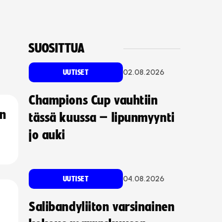
SUOSITTUA
02.08.2026
UUTISET
Champions Cup vauhtiin
an
tässä kuussa – lipunmyynti
jo auki
04.08.2026
UUTISET
Salibandyliiton varsinainen