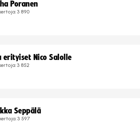
uha Poranen
kertoja:
3 890
erityiset Nico Salolle
kertoja:
3 852
ukka Seppälä
kertoja:
3 597