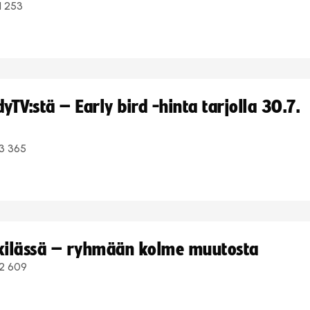
1 253
TV:stä – Early bird -hinta tarjolla 30.7.
3 365
kkilässä – ryhmään kolme muutosta
2 609