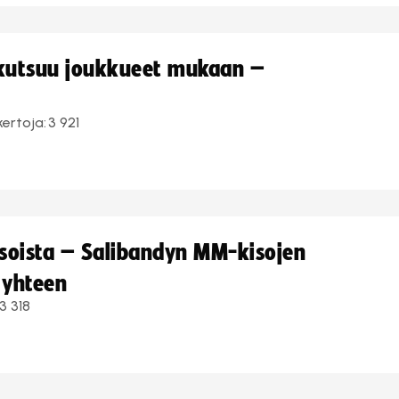
 kutsuu joukkueet mukaan –
kertoja:
3 921
kisoista – Salibandyn MM-kisojen
 yhteen
3 318