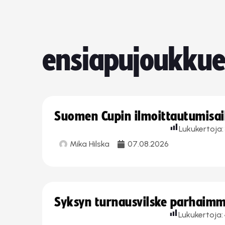
ensiapujoukku
Suomen Cupin ilmoittautumisaika
Lukukertoja:
Mika Hilska
07.08.2026
Syksyn turnausvilske parhaimmi
Lukukertoja: