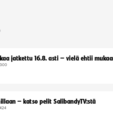
e
a jatkettu 16.8. asti – vielä ehtii muka
300
llaan – katso pelit SalibandyTV:stä
424