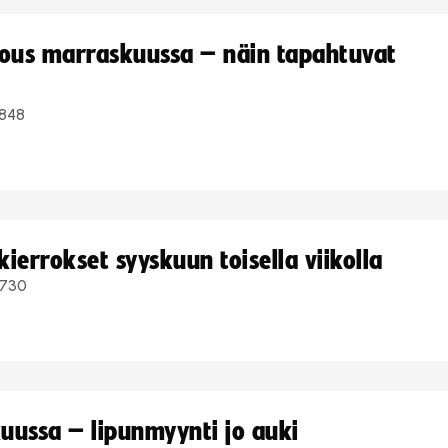
kous marraskuussa – näin tapahtuvat
848
ierrokset syyskuun toisella viikolla
730
uussa – lipunmyynti jo auki