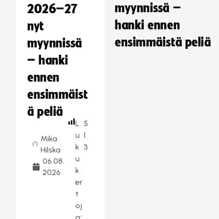
myynnissä –
2026–27
hanki ennen
nyt
ensimmäistä peliä
myynnissä
– hanki
ennen
ensimmäist
ä peliä
L
5
u
1
Mika
k
3
Hilska
u
06.08.
k
2026
er
t
oj
a: