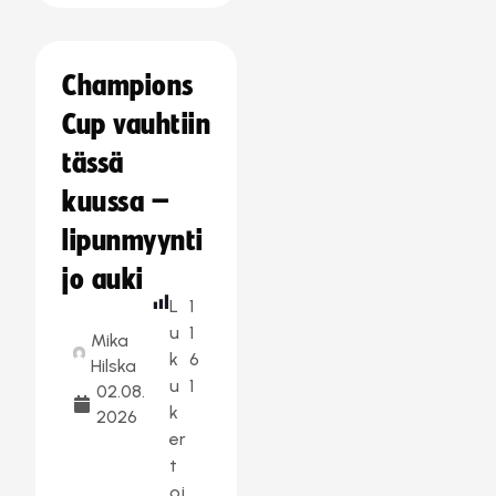
Champions
Cup vauhtiin
tässä
kuussa –
lipunmyynti
jo auki
L
1
u
1
Mika
k
6
Hilska
u
1
02.08.
k
2026
er
t
oj