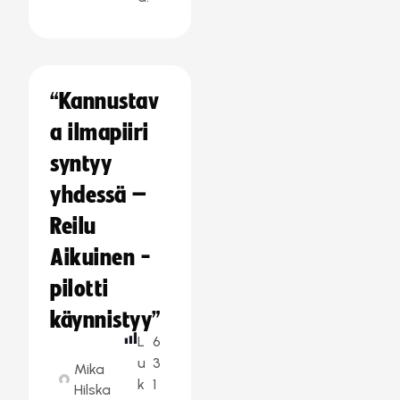
“Kannustav
a ilmapiiri
syntyy
yhdessä –
Reilu
Aikuinen -
pilotti
käynnistyy”
L
6
u
3
Mika
k
1
Hilska