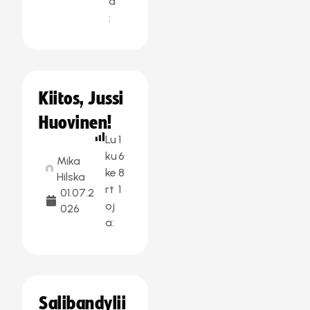
a
:
Kiitos, Jussi
Huovinen!
Lu
1
ku
6
Mika
ke
8
Hilska
rt
1
01.07.2
oj
026
a:
Salibandylii