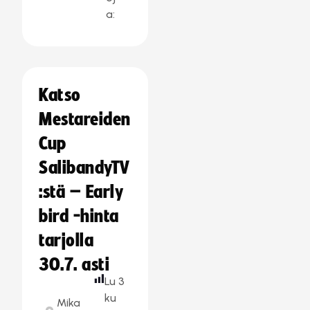
a:
Katso
Mestareiden
Cup
SalibandyTV
:stä – Early
bird -hinta
tarjolla
30.7. asti
Lu
3
ku
Mika