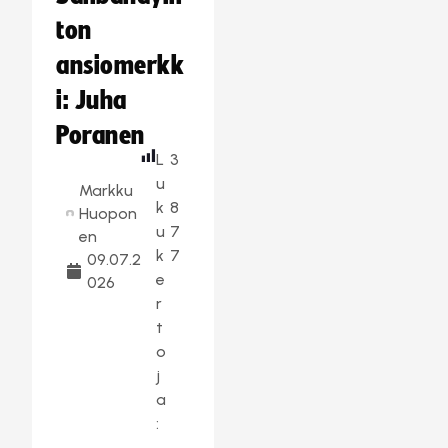
ton
ansiomerkk
i: Juha
Poranen
L
3
u
Markku
k
8
Huopon
u
7
en
k
7
09.07.2
e
026
r
t
o
j
a
: