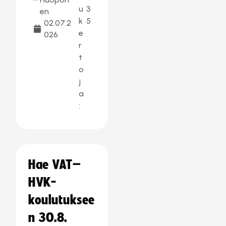
u
3
en
k
5
02.07.2
e
026
r
t
o
j
a
:
Hae VAT–
HVK-
koulutuksee
n 30.8.