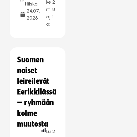
ke
2
Hilska
rt
8
24.07.
oj
1
2026
a:
Suomen
naiset
leireilevät
Eerikkilässä
– ryhmään
kolme
muutosta
Lu
2