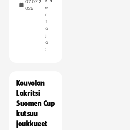
k
4
07.07.2
e
026
r
t
o
j
a
:
Kouvolan
Lakritsi
Suomen Cup
kutsuu
joukkueet