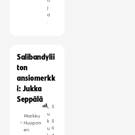
o
j
a
:
Salibandylii
ton
ansiomerkk
i: Jukka
Seppälä
L
3
u
Markku
k
5
Huopon
u
9
en