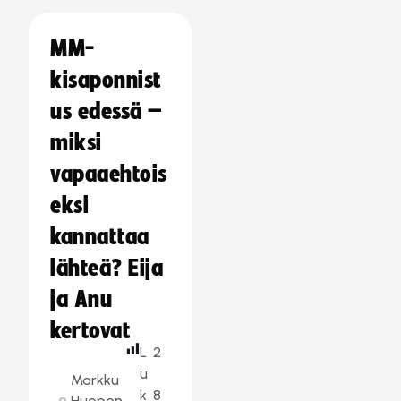
MM-
kisaponnist
us edessä –
miksi
vapaaehtois
eksi
kannattaa
lähteä? Eija
ja Anu
kertovat
L
2
u
Markku
k
8
Huopon