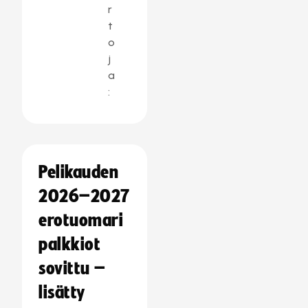
r
t
o
j
a
:
Pelikauden
2026–2027
erotuomari
palkkiot
sovittu –
lisätty