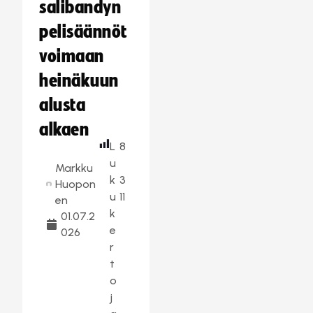
salibandyn
pelisäännöt
voimaan
heinäkuun
alusta
alkaen
L
8
u
Markku
k
3
Huopon
u
11
en
k
01.07.2
e
026
r
t
o
j