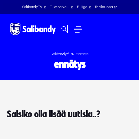
SalibandyTV
Tulospalvelu
F-liiga
Fanikauppa
>
Salibandy.fi
ennätys
ennätys
Saisiko olla lisää uutisia..?