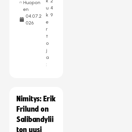
k
2
Huopon
u
4
en
k
9
04.07.2
e
026
r
t
o
j
a
:
Nimitys: Erik
Frilund on
Salibandylii
ton uusi