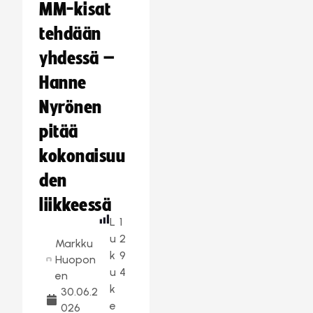
MM-kisat
tehdään
yhdessä –
Hanne
Nyrönen
pitää
kokonaisuu
den
liikkeessä
L
1
u
2
Markku
k
9
Huopon
u
4
en
k
30.06.2
e
026