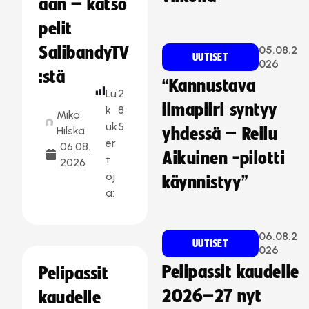
aan – katso
pelit
SalibandyTV
05.08.2
UUTISET
026
:stä
“Kannustava
Lu
2
ilmapiiri syntyy
k
8
Mika
uk
5
Hilska
yhdessä – Reilu
er
06.08.
Aikuinen -pilotti
t
2026
oj
käynnistyy”
a:
06.08.2
UUTISET
026
Pelipassit kaudelle
Pelipassit
2026–27 nyt
kaudelle