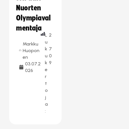
Nuorten
Olympiaval
mentaja
L
2
u
Markku
k
7
Huopon
u
0
en
k
9
03.07.2
e
026
r
t
o
j
a
: