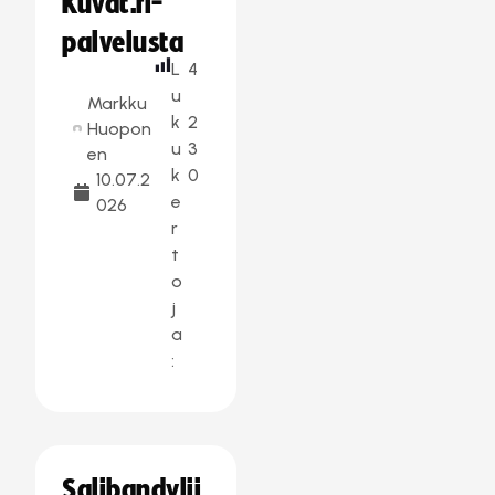
Kuvat.fi-
palvelusta
L
4
u
Markku
k
2
Huopon
u
3
en
k
0
10.07.2
e
026
r
t
o
j
a
:
Salibandylii