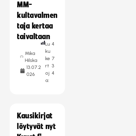
MM-
kultavalmen
taja kertaa
taivaltaan
Lu
4
ku
Mika
ke
7
Hilska
rt
3
13.07.2
oj
4
026
a:
Kausikirjat
löytyvät nyt