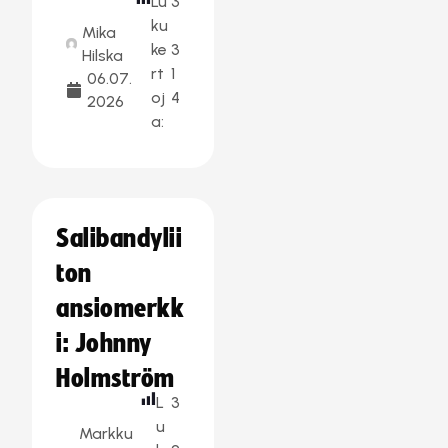
Lu
3
ku
Mika
ke
3
Hilska
rt
1
06.07.
oj
4
2026
a:
Salibandylii
ton
ansiomerkk
i: Johnny
Holmström
L
3
u
Markku