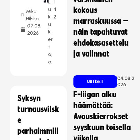
L
1
kokous
u
4
Mika
k
2
Hilska
marraskuussa –
u
07.08.
näin tapahtuvat
k
2026
er
ehdokasasettelu
t
ja valinnat
oj
a:
04.08.2
UUTISET
026
F-liigan alku
Syksyn
häämöttää:
turnausvilsk
Avauskierrokset
e
syyskuun toisella
parhaimmill
viikolla