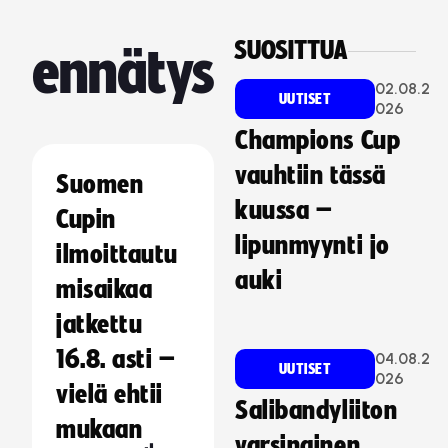
SUOSITTUA
ennätys
02.08.2
UUTISET
026
Champions Cup
vauhtiin tässä
Suomen
kuussa –
Cupin
lipunmyynti jo
ilmoittautu
auki
misaikaa
jatkettu
16.8. asti –
04.08.2
UUTISET
026
vielä ehtii
Salibandyliiton
mukaan
varsinainen