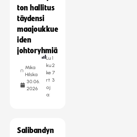
ton hallitus
täydensi
maajoukkue
iden
johtoryhmiä
Lu
1
ku
2
Mika
ke
7
Hilska
rt
3
30.06.
oj
2026
a:
Salibandyn