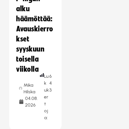
alku
häämöttää:
Avauskierro
kset
syyskuun
toisella
viikolla
Lu
6
k
4
Mika
uk
3
Hilska
er
04.08.
t
2026
oj
a: