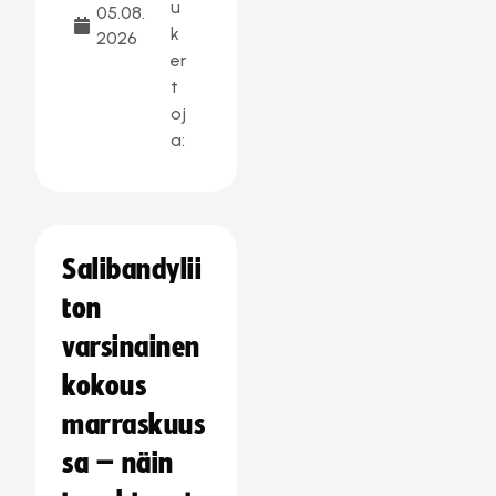
u
05.08.
k
2026
er
t
oj
a:
Salibandylii
ton
varsinainen
kokous
marraskuus
sa – näin