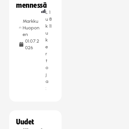
mennessä
L
1
u
8
Markku
k
11
Huopon
u
en
k
01.07.2
e
026
r
t
o
j
a
:
Uudet