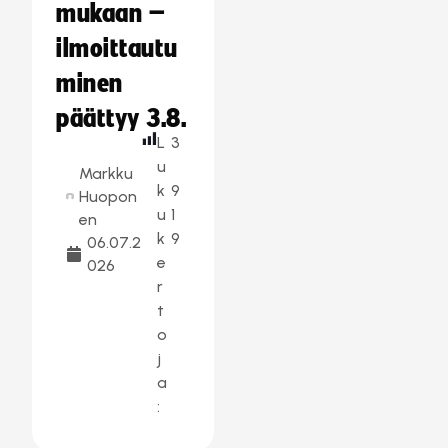
mukaan –
ilmoittautu
minen
päättyy 3.8.
L
3
u
Markku
k
9
Huopon
u
1
en
k
9
06.07.2
e
026
r
t
o
j
a
: