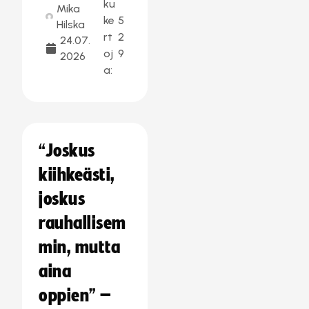
ku
Mika
ke
5
Hilska
rt
2
24.07.
oj
9
2026
a:
“Joskus
kiihkeästi,
joskus
rauhallisem
min, mutta
aina
oppien” –