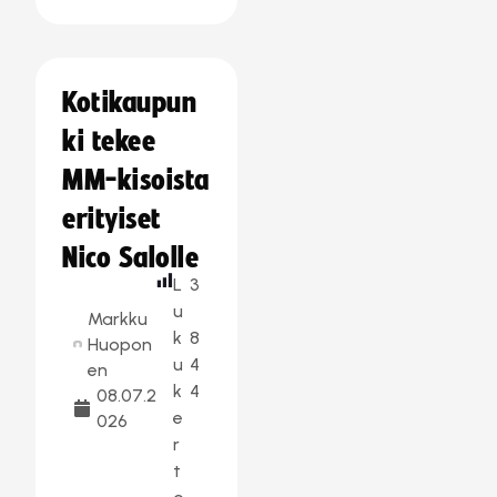
Kotikaupun
ki tekee
MM-kisoista
erityiset
Nico Salolle
L
3
u
Markku
k
8
Huopon
u
4
en
k
4
08.07.2
e
026
r
t