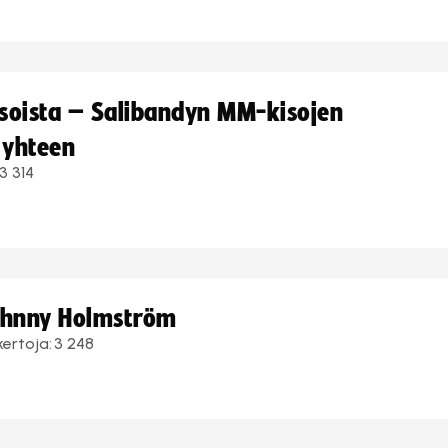
kisoista – Salibandyn MM-kisojen
 yhteen
3 314
Johnny Holmström
kertoja:
3 248