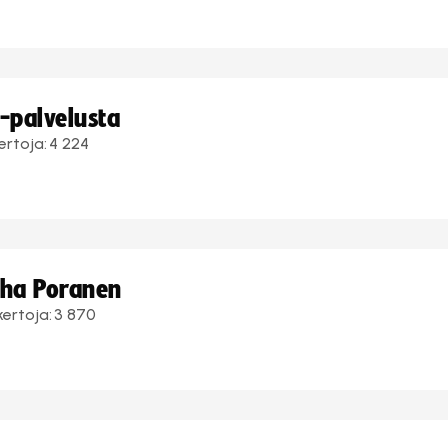
i-palvelusta
ertoja:
4 224
uha Poranen
kertoja:
3 870