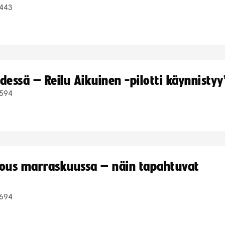
443
dessä – Reilu Aikuinen -pilotti käynnistyy
594
kous marraskuussa – näin tapahtuvat
694