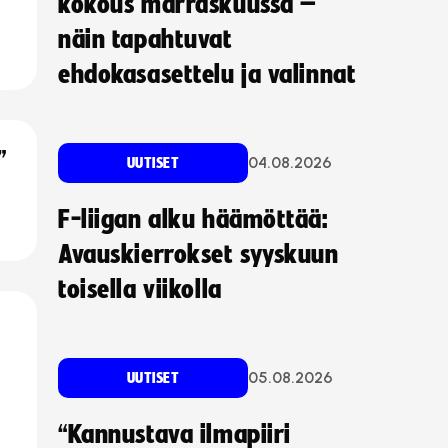
kokous marraskuussa –
näin tapahtuvat
ehdokasasettelu ja valinnat
”
04.08.2026
UUTISET
F-liigan alku häämöttää:
Avauskierrokset syyskuun
toisella viikolla
05.08.2026
UUTISET
“Kannustava ilmapiiri