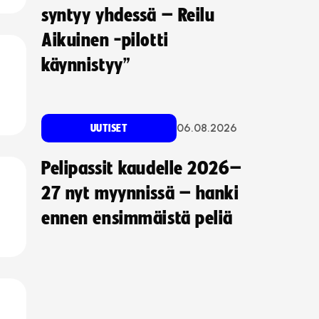
syntyy yhdessä – Reilu
Aikuinen -pilotti
käynnistyy”
06.08.2026
UUTISET
Pelipassit kaudelle 2026–
27 nyt myynnissä – hanki
ennen ensimmäistä peliä