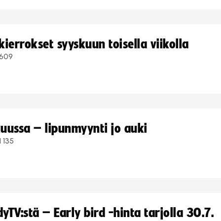
ierrokset syyskuun toisella viikolla
609
uussa – lipunmyynti jo auki
1 135
TV:stä – Early bird -hinta tarjolla 30.7.