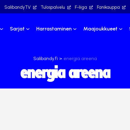
SalibandyTV
Tulospalvelu
F-liiga
Fanikauppa
Sarjat
Harrastaminen
Maajoukkueet
Salibandy.fi
>
energia areena
energia areena