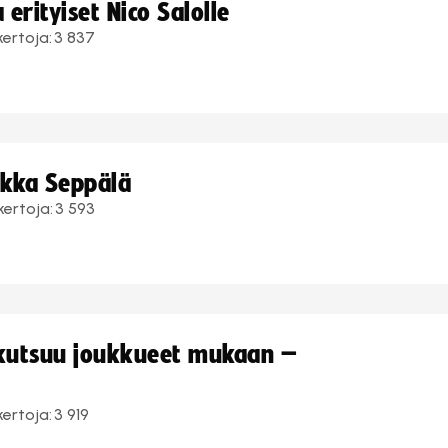
erityiset Nico Salolle
kertoja:
3 837
ukka Seppälä
kertoja:
3 593
 kutsuu joukkueet mukaan –
kertoja:
3 919