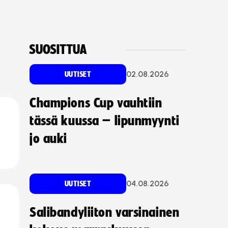
SUOSITTUA
02.08.2026
UUTISET
Champions Cup vauhtiin
tässä kuussa – lipunmyynti
jo auki
04.08.2026
UUTISET
Salibandyliiton varsinainen