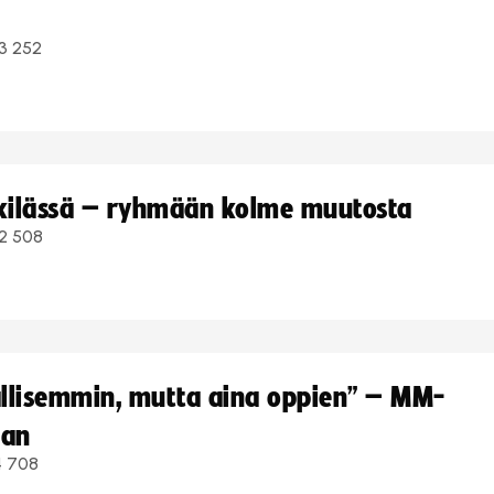
3 252
kkilässä – ryhmään kolme muutosta
2 508
hallisemmin, mutta aina oppien” – MM-
aan
4 708