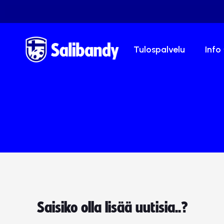
Tulospalvelu
Info
Saisiko olla lisää uutisia..?