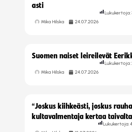
asti
Lukukertoja:
Mika Hilska
24.07.2026
Suomen naiset leireilevät Eeri
Lukukertoja:
Mika Hilska
24.07.2026
“Joskus kiihkeästi, joskus rau
kultavalmentaja kertaa taivalt
Lukukertoja: