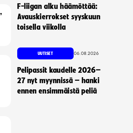
F-liigan alku häämöttää:
”
Avauskierrokset syyskuun
toisella viikolla
06.08.2026
UUTISET
Pelipassit kaudelle 2026–
27 nyt myynnissä – hanki
ennen ensimmäistä peliä