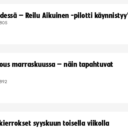
dessä – Reilu Aikuinen -pilotti käynnistyy
805
kous marraskuussa – näin tapahtuvat
892
ierrokset syyskuun toisella viikolla