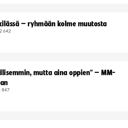
kkilässä – ryhmään kolme muutosta
2 642
hallisemmin, mutta aina oppien” – MM-
aan
4 847