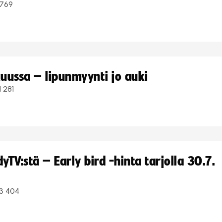
769
uussa – lipunmyynti jo auki
1 281
TV:stä – Early bird -hinta tarjolla 30.7.
3 404