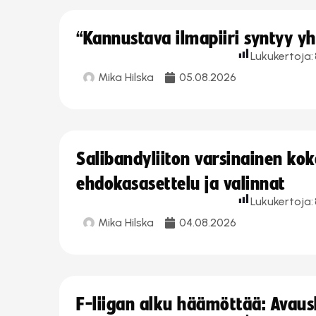
“Kannustava ilmapiiri syntyy yh
Lukukertoja:
Mika Hilska
05.08.2026
Salibandyliiton varsinainen ko
ehdokasasettelu ja valinnat
Lukukertoja:
Mika Hilska
04.08.2026
F-liigan alku häämöttää: Avausk