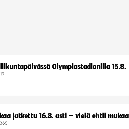
iikuntapäivässä Olympiastadionilla 15.8.
119
a jatkettu 16.8. asti – vielä ehtii muka
365