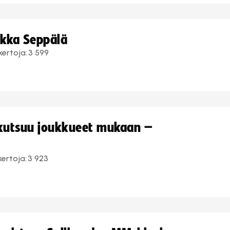
ukka Seppälä
kertoja:
3 599
 kutsuu joukkueet mukaan –
kertoja:
3 923