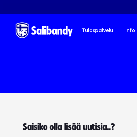
Tulospalvelu
Info
Saisiko olla lisää uutisia..?