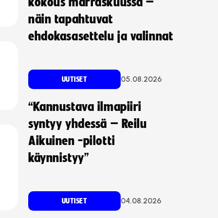
kokous marraskuussa –
näin tapahtuvat
ehdokasasettelu ja valinnat
05.08.2026
UUTISET
“Kannustava ilmapiiri
syntyy yhdessä – Reilu
Aikuinen -pilotti
käynnistyy”
04.08.2026
UUTISET