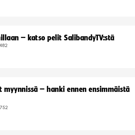
llaan – katso pelit SalibandyTV:stä
482
yt myynnissä – hanki ennen ensimmäistä
752