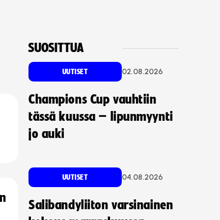
SUOSITTUA
02.08.2026
UUTISET
Champions Cup vauhtiin
tässä kuussa – lipunmyynti
jo auki
04.08.2026
UUTISET
an
Salibandyliiton varsinainen