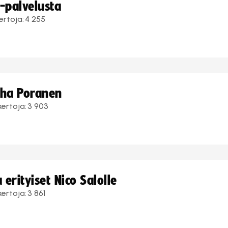
i-palvelusta
ertoja:
4 255
uha Poranen
kertoja:
3 903
erityiset Nico Salolle
kertoja:
3 861