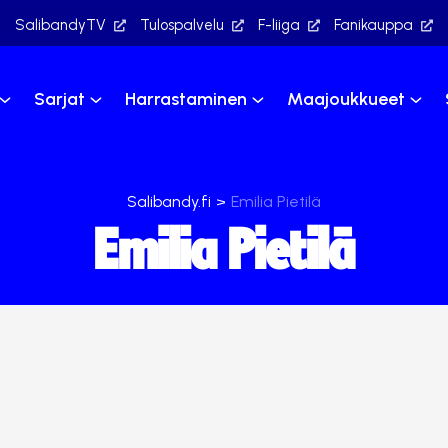
SalibandyTV
Tulospalvelu
F-liiga
Fanikauppa
Sarjat
Harrastaminen
Maajoukkueet
Salibandy.fi
>
Emilia Pietilä
Emilia Pietilä