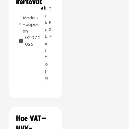
kertovat
L
2
u
Markku
k
8
Huopon
u
3
en
k
7
02.07.2
e
026
r
t
o
j
a
:
Hae VAT–
HVK-