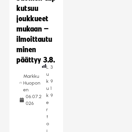
kutsuu
joukkueet
mukaan –
ilmoittautu
minen
päättyy 3.8.
L
3
u
Markku
k
9
Huopon
u
1
en
k
9
06.07.2
e
026
r
t
o
j