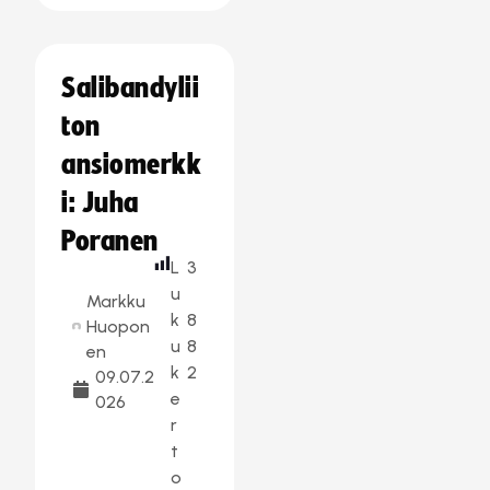
Salibandylii
ton
ansiomerkk
i: Juha
Poranen
L
3
u
Markku
k
8
Huopon
u
8
en
k
2
09.07.2
e
026
r
t
o