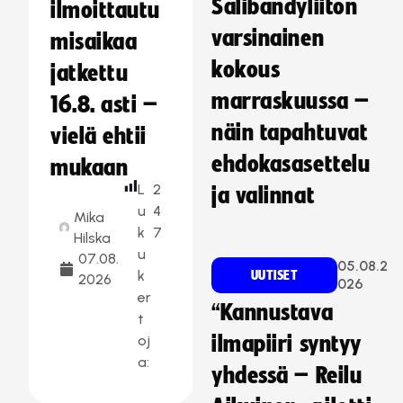
Salibandyliiton
ilmoittautu
varsinainen
misaikaa
kokous
jatkettu
marraskuussa –
16.8. asti –
näin tapahtuvat
vielä ehtii
ehdokasasettelu
mukaan
L
2
ja valinnat
u
4
Mika
k
7
Hilska
u
07.08.
05.08.2
k
UUTISET
2026
026
er
“Kannustava
t
oj
ilmapiiri syntyy
a:
yhdessä – Reilu