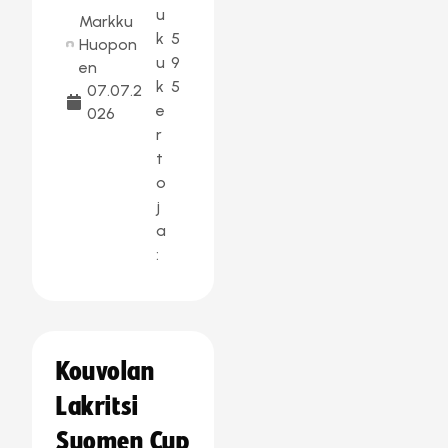
u
Markku
k
5
Huopon
u
9
en
k
5
07.07.2
e
026
r
t
o
j
a
:
Kouvolan
Lakritsi
Suomen Cup