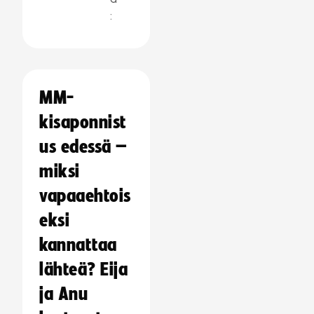
:
MM-
kisaponnist
us edessä –
miksi
vapaaehtois
eksi
kannattaa
lähteä? Eija
ja Anu