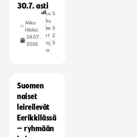
30.7. asti
Lu
3
ku
Mika
ke
3
Hilska
rt
2
24.07.
oj
3
2026
a:
Suomen
naiset
leireilevät
Eerikkilässä
– ryhmään