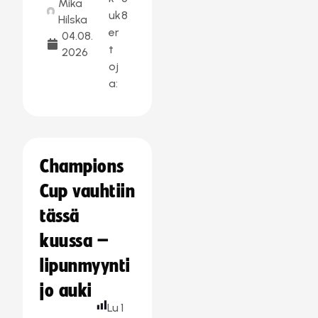
Mika
uk
8
Hilska
er
04.08.
t
2026
oj
a:
Champions
Cup vauhtiin
tässä
kuussa –
lipunmyynti
jo auki
Lu
1