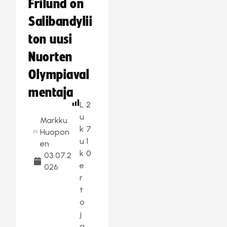
Frilund on
Salibandylii
ton uusi
Nuorten
Olympiaval
mentaja
L
2
u
Markku
k
7
Huopon
u
1
en
k
0
03.07.2
e
026
r
t
o
j
a