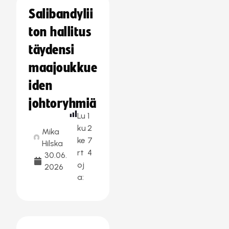
Salibandylii
ton hallitus
täydensi
maajoukkue
iden
johtoryhmiä
Lu
1
ku
2
Mika
ke
7
Hilska
rt
4
30.06.
oj
2026
a: