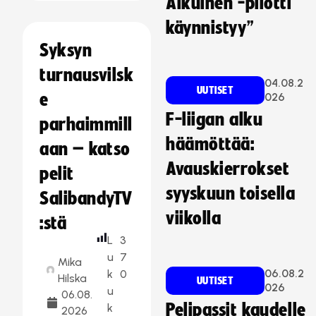
Aikuinen -pilotti
käynnistyy”
Syksyn
turnausvilsk
04.08.2
UUTISET
e
026
F-liigan alku
parhaimmill
häämöttää:
aan – katso
Avauskierrokset
pelit
syyskuun toisella
SalibandyTV
viikolla
:stä
L
3
u
7
Mika
06.08.2
k
0
Hilska
UUTISET
026
u
06.08.
Pelipassit kaudelle
k
2026