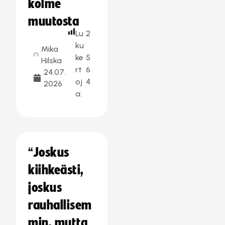
kolme
muutosta
Lu
2
ku
Mika
ke
5
Hilska
rt
6
24.07.
oj
4
2026
a:
“Joskus
kiihkeästi,
joskus
rauhallisem
min, mutta