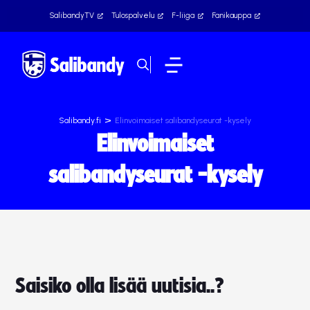
SalibandyTV
Tulospalvelu
F-liiga
Fanikauppa
>
Salibandy.fi
Elinvoimaiset salibandyseurat -kysely
Elinvoimaiset
salibandyseurat -kysely
Saisiko olla lisää uutisia..?