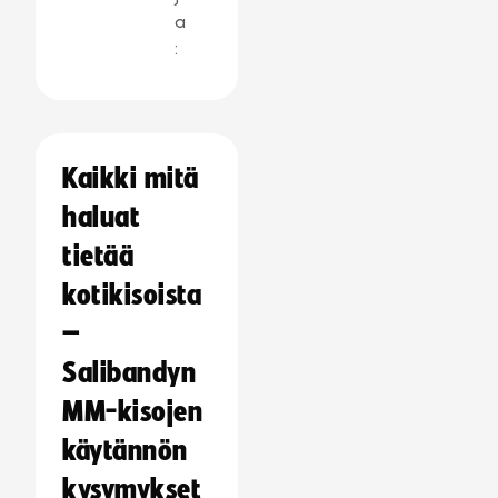
a
:
Kaikki mitä
haluat
tietää
kotikisoista
–
Salibandyn
MM-kisojen
käytännön
kysymykset