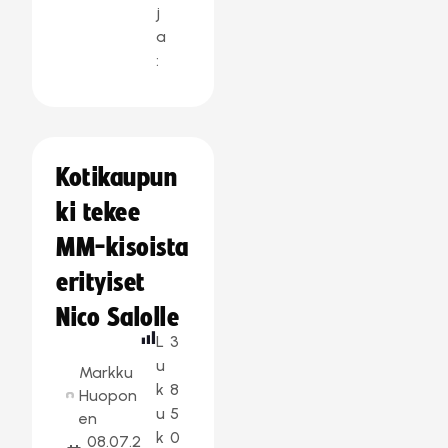
j
a
:
Kotikaupun
ki tekee
MM-kisoista
erityiset
Nico Salolle
L
3
u
Markku
k
8
Huopon
u
5
en
k
0
08.07.2