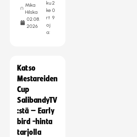
ku
2
Mika
ke
0
Hilska
rt
9
02.08.
oj
2026
a:
Katso
Mestareiden
Cup
SalibandyTV
:stä – Early
bird -hinta
tarjolla