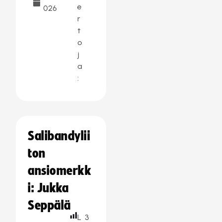
e
026
r
t
o
j
a
:
Salibandylii
ton
ansiomerkk
i: Jukka
Seppälä
L
3