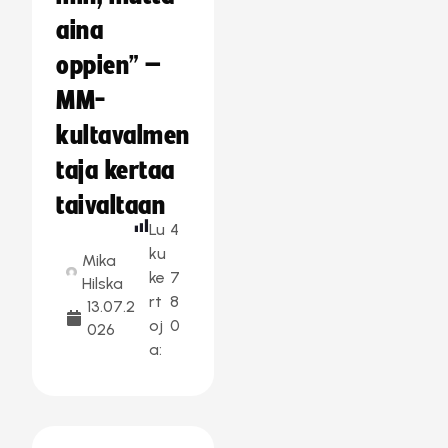
aina
oppien” –
MM-
kultavalmen
taja kertaa
taivaltaan
Lu
4
ku
Mika
ke
7
Hilska
rt
8
13.07.2
oj
0
026
a: