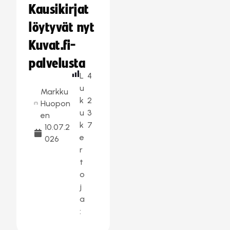
Kausikirjat
löytyvät nyt
Kuvat.fi-
palvelusta
L
4
u
Markku
k
2
Huopon
u
3
en
k
7
10.07.2
e
026
r
t
o
j
a
: