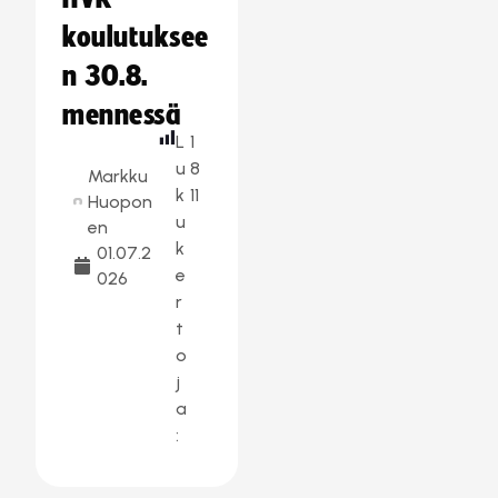
koulutuksee
n 30.8.
mennessä
L
1
u
8
Markku
k
11
Huopon
u
en
k
01.07.2
e
026
r
t
o
j
a
: