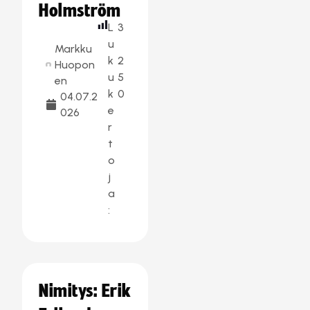
Holmström
L
3
u
Markku
k
2
Huopon
u
5
en
k
0
04.07.2
e
026
r
t
o
j
a
:
Nimitys: Erik