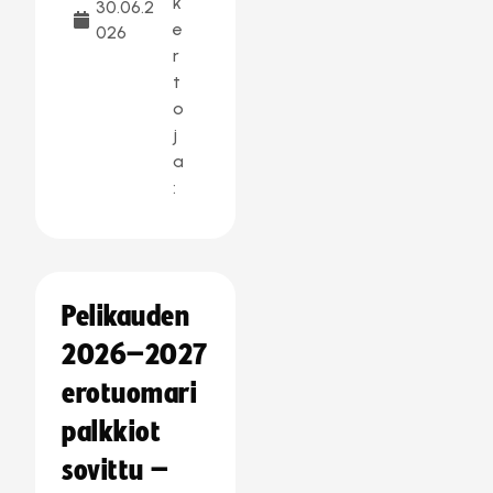
k
30.06.2
e
026
r
t
o
j
a
:
Pelikauden
2026–2027
erotuomari
palkkiot
sovittu –