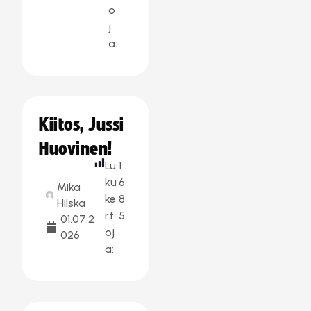
o
j
a:
Kiitos, Jussi
Huovinen!
Lu
1
ku
6
Mika
ke
8
Hilska
rt
5
01.07.2
oj
026
a: