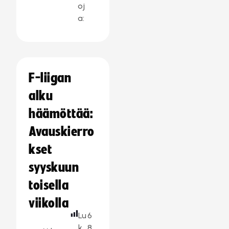
oj
a:
F-liigan
alku
häämöttää:
Avauskierro
kset
syyskuun
toisella
viikolla
Lu
6
k
8