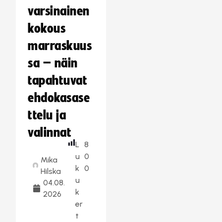
varsinainen
kokous
marraskuus
sa – näin
tapahtuvat
ehdokasase
ttelu ja
valinnat
L
8
u
0
Mika
k
0
Hilska
u
04.08.
k
2026
er
t