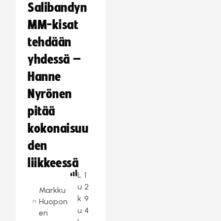
Salibandyn
MM-kisat
tehdään
yhdessä –
Hanne
Nyrönen
pitää
kokonaisuu
den
liikkeessä
L
1
u
2
Markku
k
9
Huopon
u
4
en