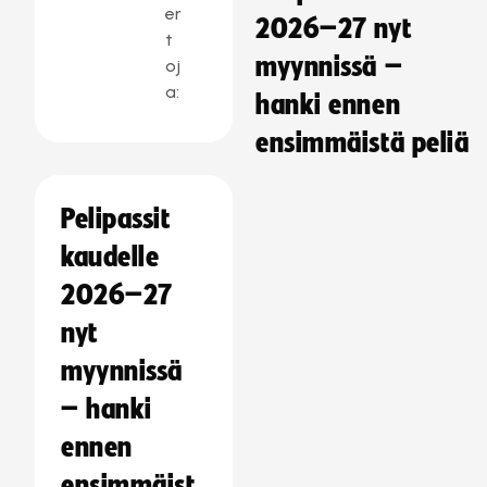
er
2026–27 nyt
t
myynnissä –
oj
a:
hanki ennen
ensimmäistä peliä
Pelipassit
kaudelle
2026–27
nyt
myynnissä
– hanki
ennen
ensimmäist