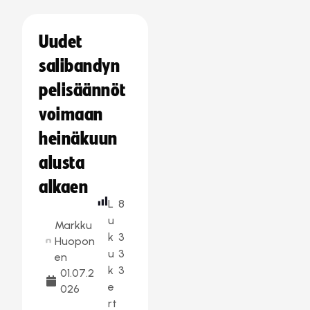
Uudet
salibandyn
pelisäännöt
voimaan
heinäkuun
alusta
alkaen
L
8
u
Markku
k
3
Huopon
u
3
en
k
3
01.07.2
e
026
rt