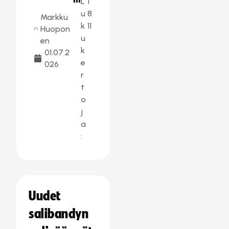
L
1
u
8
Markku
k
11
Huopon
u
en
k
01.07.2
e
026
r
t
o
j
a
:
Uudet
salibandyn