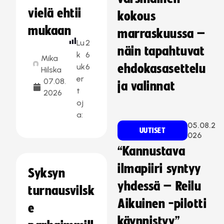
vielä ehtii
kokous
mukaan
marraskuussa –
Lu
2
näin tapahtuvat
k
6
Mika
uk
6
ehdokasasettelu
Hilska
er
07.08.
ja valinnat
t
2026
oj
a:
05.08.2
UUTISET
026
“Kannustava
ilmapiiri syntyy
Syksyn
yhdessä – Reilu
turnausvilsk
Aikuinen -pilotti
e
käynnistyy”