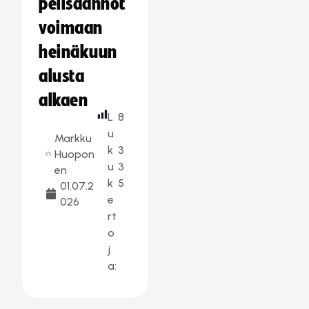
pelisäännöt
voimaan
heinäkuun
alusta
alkaen
L
8
u
Markku
k
3
Huopon
u
3
en
k
5
01.07.2
e
026
rt
o
j
a: