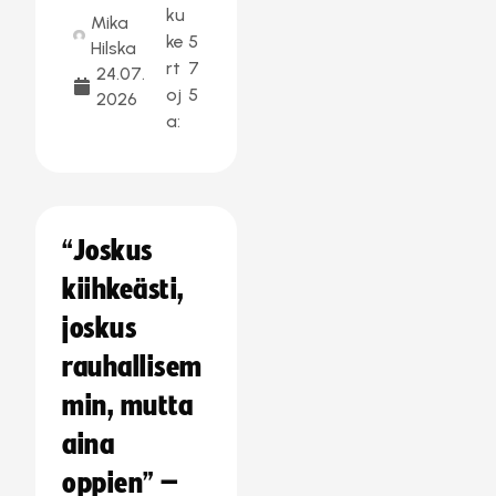
ku
Mika
ke
5
Hilska
rt
7
24.07.
oj
5
2026
a:
“Joskus
kiihkeästi,
joskus
rauhallisem
min, mutta
aina
oppien” –