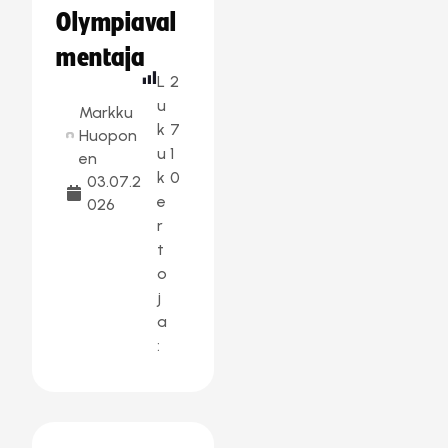
Olympiaval
mentaja
L
2
u
Markku
k
7
Huopon
u
1
en
k
0
03.07.2
e
026
r
t
o
j
a
: