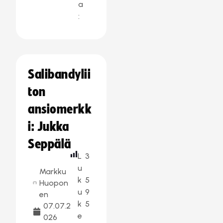
a
:
Salibandylii
ton
ansiomerkk
i: Jukka
Seppälä
L
3
u
Markku
k
5
Huopon
u
9
en
k
5
07.07.2
e
026