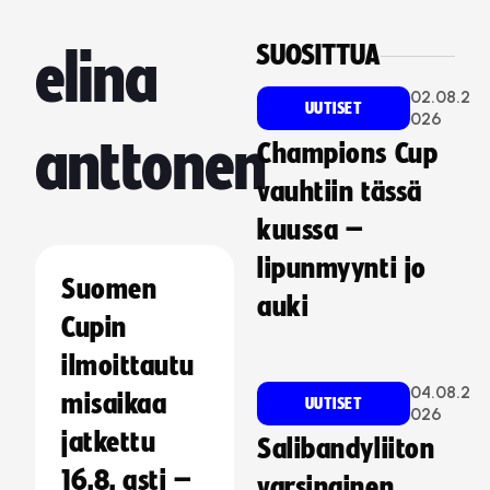
SUOSITTUA
elina
02.08.2
UUTISET
026
anttonen
Champions Cup
vauhtiin tässä
kuussa –
lipunmyynti jo
Suomen
auki
Cupin
ilmoittautu
04.08.2
misaikaa
UUTISET
026
jatkettu
Salibandyliiton
16.8. asti –
varsinainen