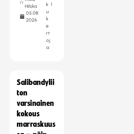
k
1
Hilska
u
05.08.
k
2026
e
rt
oj
a:
Salibandylii
ton
varsinainen
kokous
marraskuus