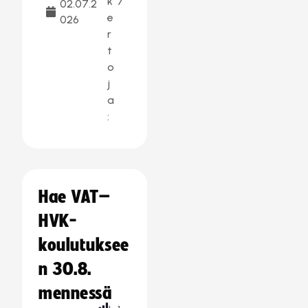
k
7
02.07.2
e
026
r
t
o
j
a
:
Hae VAT–
HVK-
koulutuksee
n 30.8.
mennessä