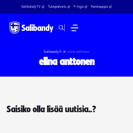
SalibandyTV
Tulospalvelu
F-liiga
Fanikauppa
>
Salibandy.fi
elina anttonen
elina anttonen
Saisiko olla lisää uutisia..?