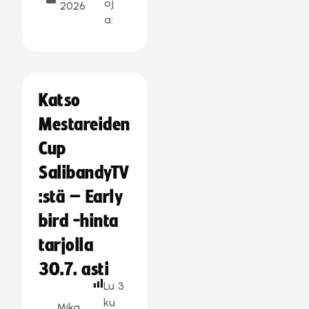
oj
2026
a:
Katso
Mestareiden
Cup
SalibandyTV
:stä – Early
bird -hinta
tarjolla
30.7. asti
Lu
3
ku
Mika