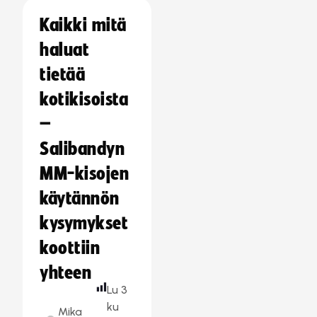
Kaikki mitä
haluat
tietää
kotikisoista
–
Salibandyn
MM-kisojen
käytännön
kysymykset
koottiin
yhteen
Lu
3
ku
Mika