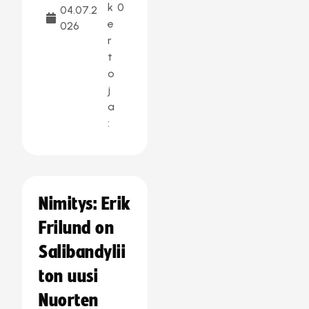
k
0
04.07.2
e
026
r
t
o
j
a
:
Nimitys: Erik
Frilund on
Salibandylii
ton uusi
Nuorten