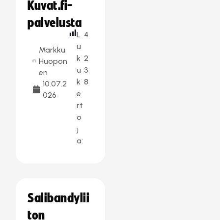
Kuvat.fi-
palvelusta
L
4
u
Markku
k
2
Huopon
u
3
en
k
8
10.07.2
e
026
rt
o
j
a:
Salibandylii
ton