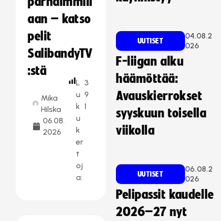
parhaimmill
aan – katso
pelit
04.08.2
UUTISET
026
SalibandyTV
F-liigan alku
:stä
häämöttää:
L
3
Avauskierrokset
u
9
Mika
k
1
Hilska
syyskuun toisella
u
06.08.
viikolla
k
2026
er
t
oj
06.08.2
UUTISET
a:
026
Pelipassit kaudelle
2026–27 nyt