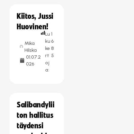
Kiitos, Jussi
Huovinen!
Lu
1
ku
6
Mika
ke
8
Hilska
rt
5
01.07.2
oj
026
a:
Salibandylii
ton hallitus
täydensi