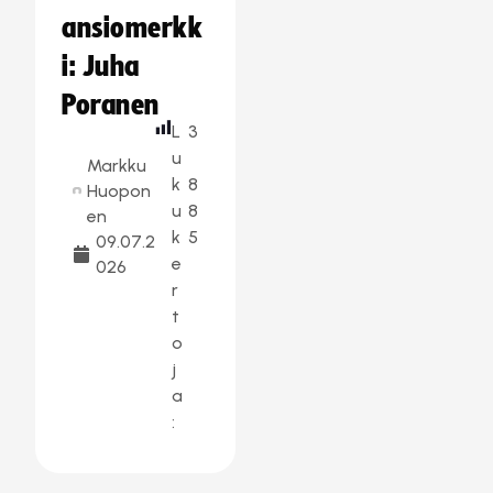
ansiomerkk
i: Juha
Poranen
L
3
u
Markku
k
8
Huopon
u
8
en
k
5
09.07.2
e
026
r
t
o
j
a
: