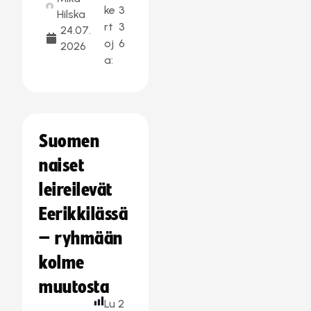
ke
3
Hilska
rt
3
24.07.
oj
6
2026
a:
Suomen
naiset
leireilevät
Eerikkilässä
– ryhmään
kolme
muutosta
Lu
2