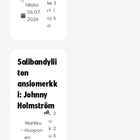
ke
3
Hilska
rt
1
06.07.
oj
6
2026
a:
Salibandylii
ton
ansiomerkk
i: Johnny
Holmström
L
3
u
Markku
k
2
Huopon
u
5
en