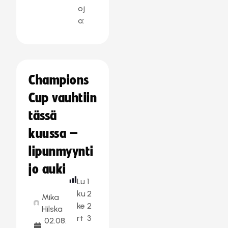
oj
a:
Champions
Cup vauhtiin
tässä
kuussa –
lipunmyynti
jo auki
Lu
1
ku
2
Mika
ke
2
Hilska
rt
3
02.08.