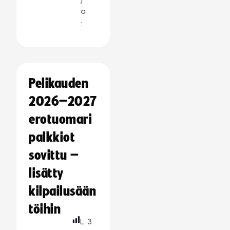
a
:
Pelikauden
2026–2027
erotuomari
palkkiot
sovittu –
lisätty
kilpailusään
töihin
L
3