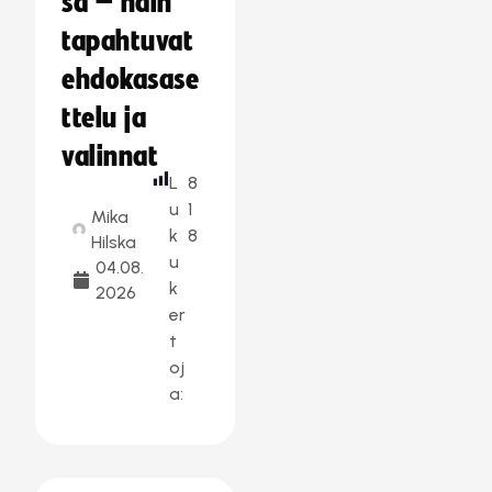
sa – näin
tapahtuvat
ehdokasase
ttelu ja
valinnat
L
8
u
1
Mika
k
8
Hilska
u
04.08.
k
2026
er
t
oj
a: