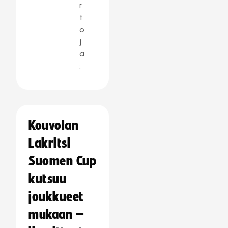
r
t
o
j
a
:
Kouvolan
Lakritsi
Suomen Cup
kutsuu
joukkueet
mukaan –