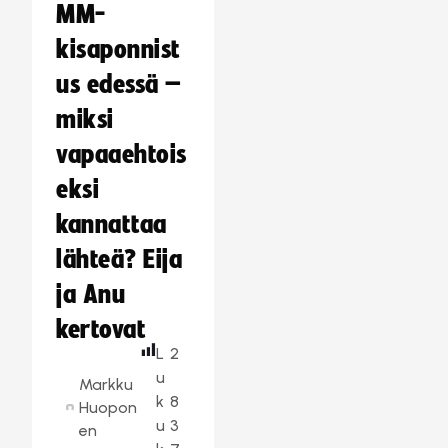
MM-
kisaponnist
us edessä –
miksi
vapaaehtois
eksi
kannattaa
lähteä? Eija
ja Anu
kertovat
L
2
u
Markku
k
8
Huopon
u
3
en