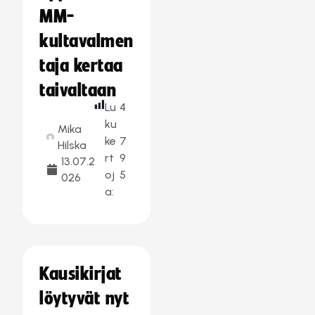
MM-
kultavalmen
taja kertaa
taivaltaan
Lu
4
ku
Mika
ke
7
Hilska
rt
9
13.07.2
oj
5
026
a:
Kausikirjat
löytyvät nyt