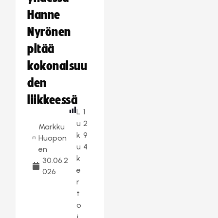
Hanne
Nyrönen
pitää
kokonaisuu
den
liikkeessä
L
1
u
2
Markku
k
9
Huopon
u
4
en
k
30.06.2
e
026
r
t
o
j