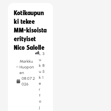
Kotikaupun
ki tekee
MM-kisoista
erityiset
Nico Salolle
L
3
u
Markku
k
8
Huopon
u
5
en
k
1
08.07.2
e
026
r
t
o
j