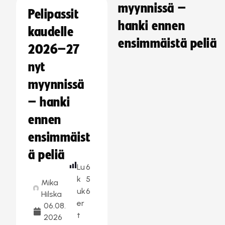
myynnissä –
Pelipassit
hanki ennen
kaudelle
ensimmäistä peliä
2026–27
nyt
myynnissä
– hanki
ennen
ensimmäist
ä peliä
Lu
6
k
5
Mika
uk
6
Hilska
er
06.08.
t
2026