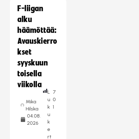
F-liigan
alku
häämöttää:
Avauskierro
kset
syyskuun
toisella
viikolla
L
7
u
0
Mika
k
1
Hilska
u
04.08.
k
2026
e
rt