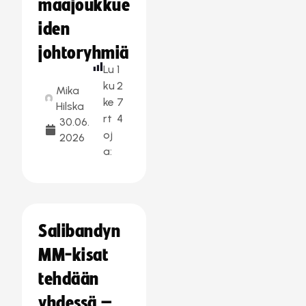
maajoukkue
iden
johtoryhmiä
Lu
1
ku
2
Mika
ke
7
Hilska
rt
4
30.06.
oj
2026
a:
Salibandyn
MM-kisat
tehdään
yhdessä –