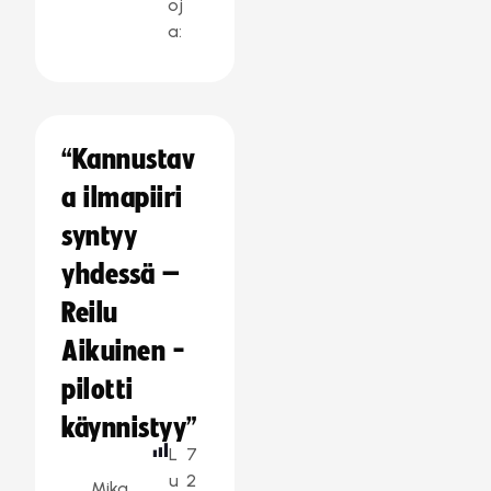
oj
a:
“Kannustav
a ilmapiiri
syntyy
yhdessä –
Reilu
Aikuinen -
pilotti
käynnistyy”
L
7
u
2
Mika