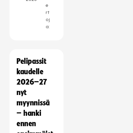
e
rt
oj
a:
Pelipassit
kaudelle
2026–27
nyt
myynnissä
– hanki
ennen