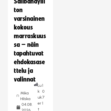
Salibandylii
ton
varsinainen
kokous
marraskuus
sa – näin
tapahtuvat
ehdokasase
ttelu ja
valinnat
Lu
1
k
0
Mika
uk
7
Hilska
er
1
04.08.
t
2026