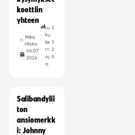
koottiin
yhteen
Lu
3
ku
Mika
ke
3
Hilska
rt
2
06.07.
oj
5
2026
a:
Salibandylii
ton
ansiomerkk
i: Johnny