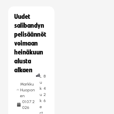
Uudet
salibandyn
pelisäännöt
voimaan
heinäkuun
alusta
alkaen
L
8
u
Markku
k
4
Huopon
u
2
en
k
6
01.07.2
e
026
rt