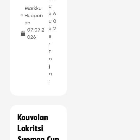
u
Markku
k
6
Huopon
u
0
en
k
2
07.07.2
e
026
r
t
o
j
a
:
Kouvolan
Lakritsi
Suomen Cup