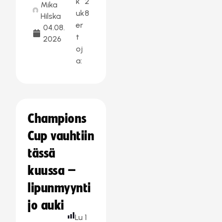
k
2
Mika
uk
8
Hilska
er
04.08.
t
2026
oj
a:
Champions
Cup vauhtiin
tässä
kuussa –
lipunmyynti
jo auki
Lu
1