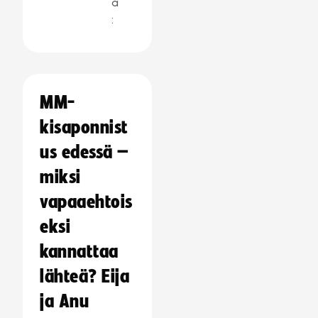
a
:
MM-
kisaponnist
us edessä –
miksi
vapaaehtois
eksi
kannattaa
lähteä? Eija
ja Anu