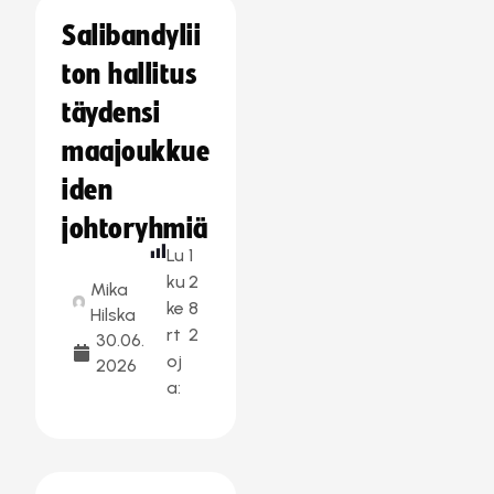
Salibandylii
ton hallitus
täydensi
maajoukkue
iden
johtoryhmiä
Lu
1
ku
2
Mika
ke
8
Hilska
rt
2
30.06.
oj
2026
a: