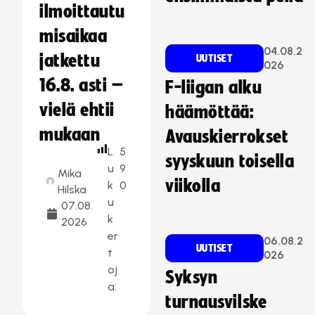
ilmoittautu
misaikaa
04.08.2
jatkettu
UUTISET
026
16.8. asti –
F-liigan alku
vielä ehtii
häämöttää:
mukaan
Avauskierrokset
L
5
syyskuun toisella
u
9
Mika
viikolla
k
0
Hilska
u
07.08.
k
2026
er
06.08.2
UUTISET
t
026
oj
Syksyn
a:
turnausvilske