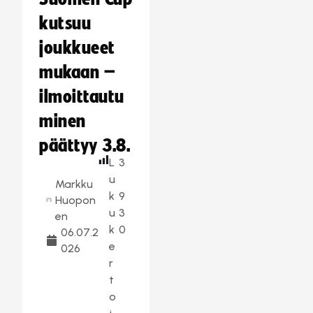
kutsuu
joukkueet
mukaan –
ilmoittautu
minen
päättyy 3.8.
L
3
u
Markku
k
9
Huopon
u
3
en
k
0
06.07.2
e
026
r
t
o