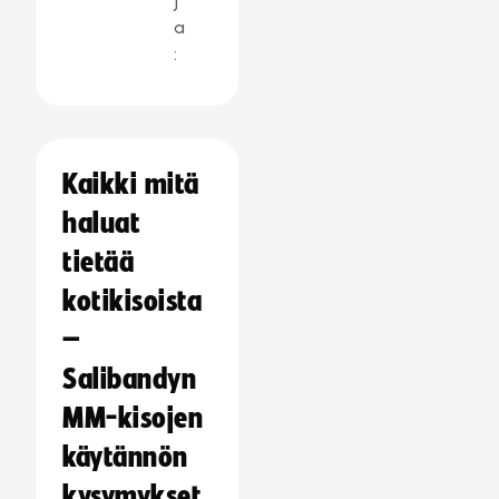
j
a
:
Kaikki mitä
haluat
tietää
kotikisoista
–
Salibandyn
MM-kisojen
käytännön
kysymykset