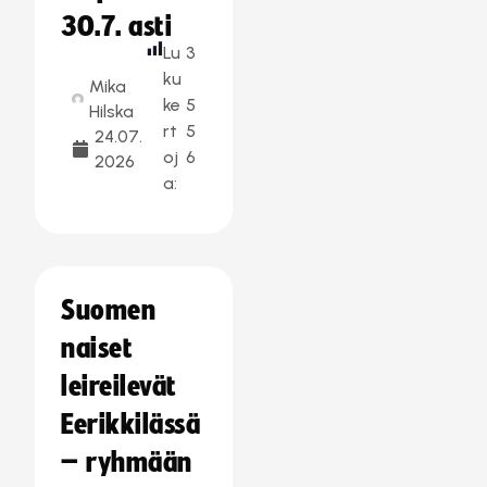
30.7. asti
Lu
3
ku
Mika
ke
5
Hilska
rt
5
24.07.
oj
6
2026
a:
Suomen
naiset
leireilevät
Eerikkilässä
– ryhmään