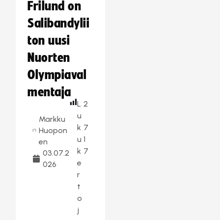
Frilund on
Salibandylii
ton uusi
Nuorten
Olympiaval
mentaja
L
2
u
Markku
k
7
Huopon
u
1
en
k
7
03.07.2
e
026
r
t
o
j