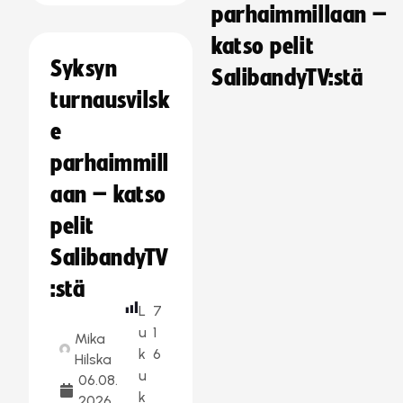
parhaimmillaan –
katso pelit
Syksyn
SalibandyTV:stä
turnausvilsk
e
parhaimmill
aan – katso
pelit
SalibandyTV
:stä
L
7
u
1
Mika
k
6
Hilska
u
06.08.
k
2026