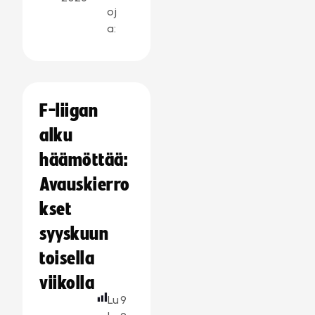
oj
a:
F-liigan
alku
häämöttää:
Avauskierro
kset
syyskuun
toisella
viikolla
Lu
9