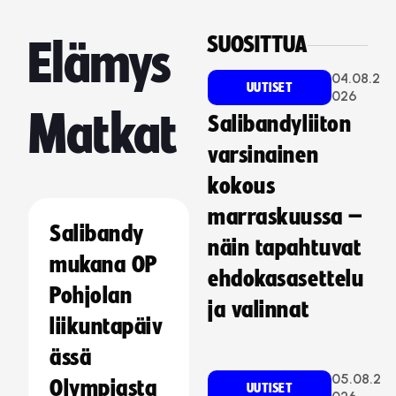
SUOSITTUA
Elämys
04.08.2
UUTISET
026
Matkat
Salibandyliiton
varsinainen
kokous
marraskuussa –
Salibandy
näin tapahtuvat
mukana OP
ehdokasasettelu
Pohjolan
ja valinnat
liikuntapäiv
ässä
05.08.2
Olympiasta
UUTISET