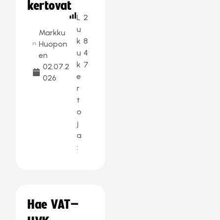
kertovat
L
2
u
Markku
k
8
Huopon
u
4
en
k
7
02.07.2
e
026
r
t
o
j
a
:
Hae VAT–