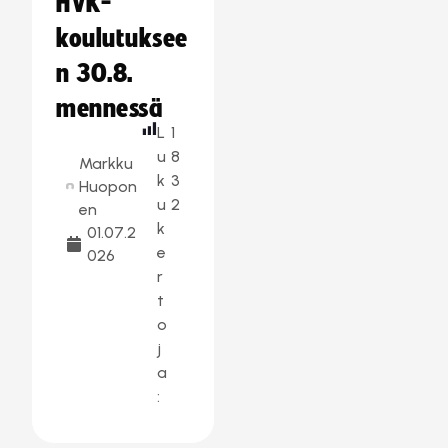
HVK-
koulutuksee
n 30.8.
mennessä
L
1
u
8
Markku
k
3
Huopon
u
2
en
k
01.07.2
e
026
r
t
o
j
a
: