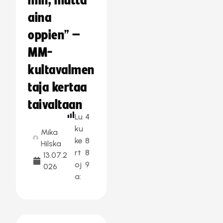
min, mutta
aina
oppien” –
MM-
kultavalmen
taja kertaa
taivaltaan
Lu
4
ku
Mika
ke
8
Hilska
rt
8
13.07.2
oj
9
026
a: