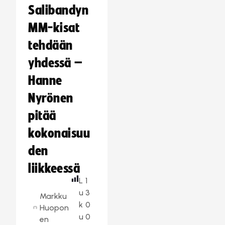
Salibandyn
MM-kisat
tehdään
yhdessä –
Hanne
Nyrönen
pitää
kokonaisuu
den
liikkeessä
L
1
u
3
Markku
k
0
Huopon
u
0
en