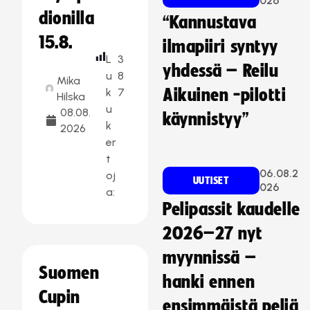
026
dionilla
“Kannustava
15.8.
ilmapiiri syntyy
L
3
yhdessä – Reilu
u
8
Mika
k
7
Aikuinen -pilotti
Hilska
u
08.08.
käynnistyy”
k
2026
er
t
06.08.2
oj
UUTISET
026
a:
Pelipassit kaudelle
2026–27 nyt
myynnissä –
Suomen
hanki ennen
Cupin
ensimmäistä peliä