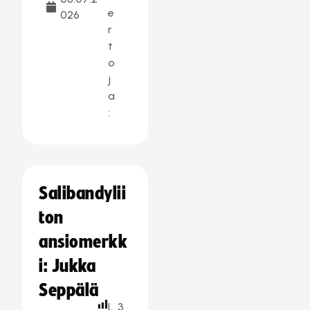
e
026
r
t
o
j
a
:
Salibandylii
ton
ansiomerkk
i: Jukka
Seppälä
L
3