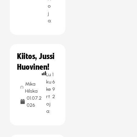
o
j
a:
Kiitos, Jussi
Huovinen!
Lu
1
ku
6
Mika
ke
9
Hilska
rt
2
01.07.2
oj
026
a: