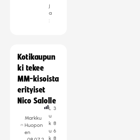
j
a
:
Kotikaupun
ki tekee
MM-kisoista
erityiset
Nico Salolle
L
3
u
Markku
k
8
Huopon
u
6
en
k
8
08.07.2