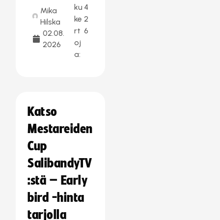
ku
4
Mika
ke
2
Hilska
rt
6
02.08.
oj
2026
a:
Katso
Mestareiden
Cup
SalibandyTV
:stä – Early
bird -hinta
tarjolla