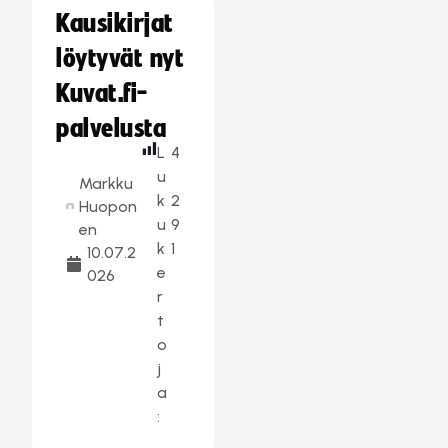
Kausikirjat
löytyvät nyt
Kuvat.fi-
palvelusta
L
4
u
Markku
k
2
Huopon
u
9
en
k
1
10.07.2
e
026
r
t
o
j
a
: