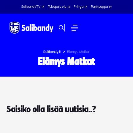
SalibandyTV
Tulospalvelu
F-liiga
Fanikauppa
>
Salibandy.fi
Elämys Matkat
Elämys Matkat
Saisiko olla lisää uutisia..?