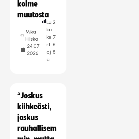
kolme
muutosta
Lu
2
ku
Mika
ke
7
Hilska
rt
8
24.07.
oj
8
2026
a:
“Joskus
kiihkeästi,
joskus
rauhallisem