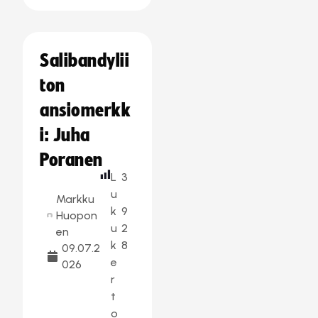
Salibandylii
ton
ansiomerkk
i: Juha
Poranen
L
3
u
Markku
k
9
Huopon
u
2
en
k
8
09.07.2
e
026
r
t
o