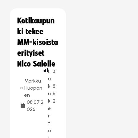
Kotikaupun
ki tekee
MM-kisoista
erityiset
Nico Salolle
L
3
u
Markku
k
8
Huopon
u
6
en
k
2
08.07.2
e
026
r
t
o
j