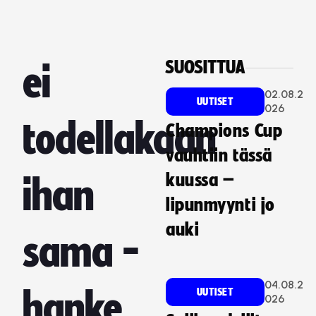
SUOSITTUA
ei
02.08.2
UUTISET
026
todellakaan
Champions Cup
vauhtiin tässä
kuussa –
ihan
lipunmyynti jo
auki
sama -
04.08.2
UUTISET
hanke
026