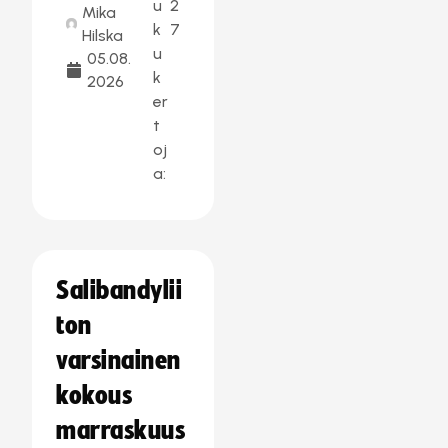
u
2
Mika
k
7
Hilska
u
05.08.
k
2026
er
t
oj
a:
Salibandylii
ton
varsinainen
kokous
marraskuus