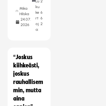
Lu
2
ku
Mika
ke
6
Hilska
rt
6
24.07.
oj
2
2026
a:
“Joskus
kiihkeästi,
joskus
rauhallisem
min, mutta
aina