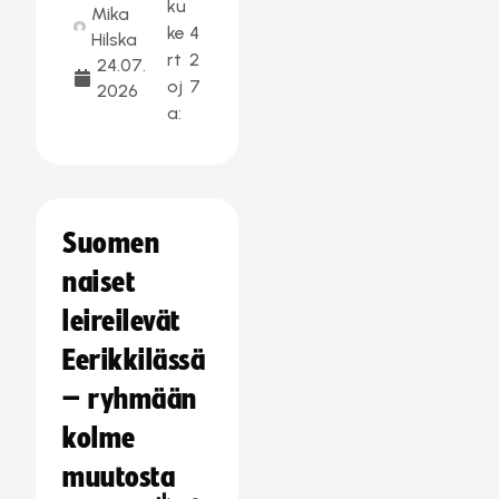
ku
Mika
ke
4
Hilska
rt
2
24.07.
oj
7
2026
a:
Suomen
naiset
leireilevät
Eerikkilässä
– ryhmään
kolme
muutosta