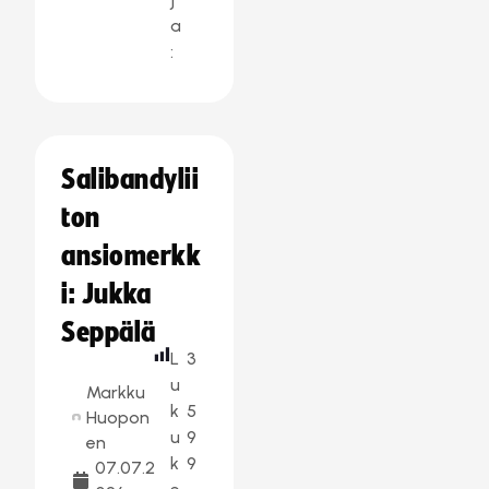
a
:
Salibandylii
ton
ansiomerkk
i: Jukka
Seppälä
L
3
u
Markku
k
5
Huopon
u
9
en
k
9
07.07.2