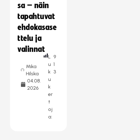
sa – näin
tapahtuvat
ehdokasase
ttelu ja
valinnat
L
9
u
1
Mika
k
3
Hilska
u
04.08.
k
2026
er
t
oj
a: