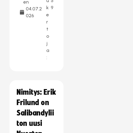
u
5
en
k
9
04.07.2
e
026
r
t
o
j
a
:
Nimitys: Erik
Frilund on
Salibandylii
ton uusi