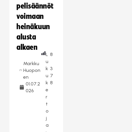
pelisäännöt
voimaan
heinäkuun
alusta
alkaen
L
8
u
Markku
k
3
Huopon
u
7
en
k
8
01.07.2
e
026
r
t
o
j
a