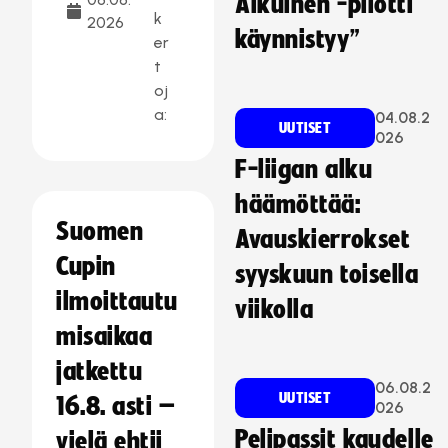
Aikuinen -pilotti
k
2026
käynnistyy”
er
t
oj
a:
04.08.2
UUTISET
026
F-liigan alku
häämöttää:
Suomen
Avauskierrokset
Cupin
syyskuun toisella
ilmoittautu
viikolla
misaikaa
jatkettu
06.08.2
UUTISET
16.8. asti –
026
Pelipassit kaudelle
vielä ehtii