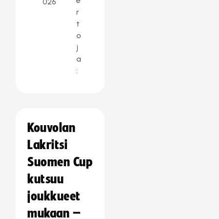
e
026
r
t
o
j
a
:
Kouvolan
Lakritsi
Suomen Cup
kutsuu
joukkueet
mukaan –