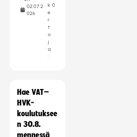
k
0
02.07.2
e
026
r
t
o
j
a
:
Hae VAT–
HVK-
koulutuksee
n 30.8.
mennessä