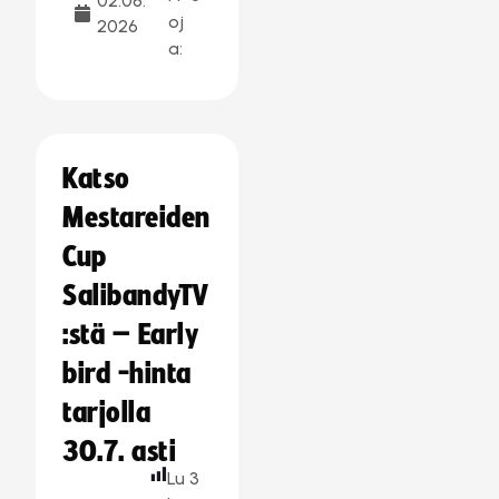
02.08.
oj
2026
a:
Katso
Mestareiden
Cup
SalibandyTV
:stä – Early
bird -hinta
tarjolla
30.7. asti
Lu
3