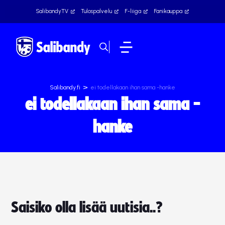
SalibandyTV
Tulospalvelu
F-liiga
Fanikauppa
>
Salibandy.fi
ei todellakaan ihan sama -hanke
ei todellakaan ihan sama -
hanke
Saisiko olla lisää uutisia..?