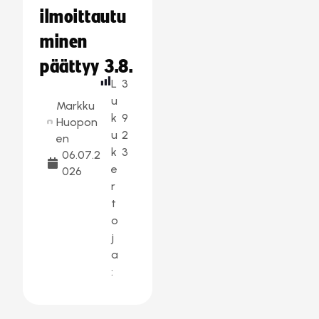
ilmoittautu
minen
päättyy 3.8.
L
3
u
Markku
k
9
Huopon
u
2
en
k
3
06.07.2
e
026
r
t
o
j
a
: