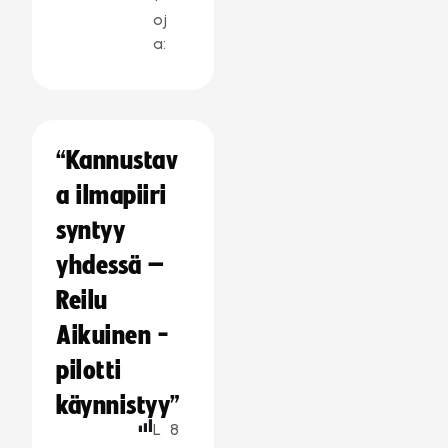
oj
a:
“Kannustav
a ilmapiiri
syntyy
yhdessä –
Reilu
Aikuinen -
pilotti
käynnistyy”
L
8