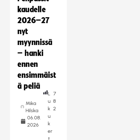
kaudelle
2026–27
nyt
myynnissä
– hanki
ennen
ensimmäist
ä peliä
L
7
u
8
Mika
k
2
Hilska
u
06.08.
k
2026
er
t