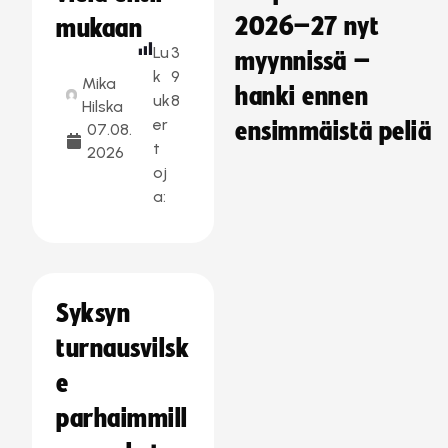
2026–27 nyt
mukaan
Lu
3
myynnissä –
k
9
Mika
hanki ennen
uk
8
Hilska
er
ensimmäistä peliä
07.08.
t
2026
oj
a:
Syksyn
turnausvilsk
e
parhaimmill