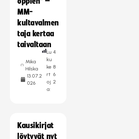
oppien” –
MM-
kultavalmen
taja kertaa
taivaltaan
Lu
4
ku
Mika
ke
8
Hilska
rt
6
13.07.2
oj
2
026
a:
Kausikirjat
löytyvät nyt