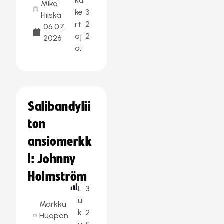
ku
Mika
ke
3
Hilska
rt
2
06.07.
oj
2
2026
a:
Salibandylii
ton
ansiomerkk
i: Johnny
Holmström
L
3
u
Markku
k
2
Huopon