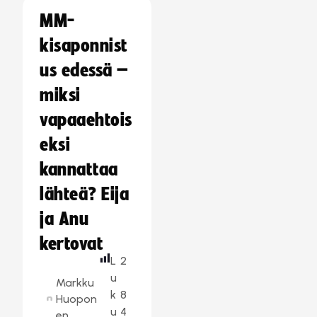
MM-
kisaponnist
us edessä –
miksi
vapaaehtois
eksi
kannattaa
lähteä? Eija
ja Anu
kertovat
L
2
u
Markku
k
8
Huopon
u
4
en