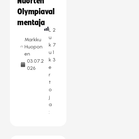
Nuorten
Olympiaval
mentaja
L
2
u
Markku
k
7
Huopon
u
1
en
k
3
03.07.2
e
026
r
t
o
j
a
: