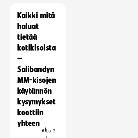
Kaikki mitä
haluat
tietää
kotikisoista
–
Salibandyn
MM-kisojen
käytännön
kysymykset
koottiin
yhteen
Lu
3