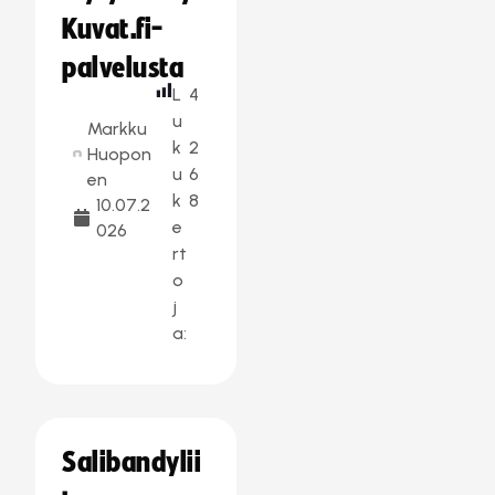
Kuvat.fi-
palvelusta
L
4
u
Markku
k
2
Huopon
u
6
en
k
8
10.07.2
e
026
rt
o
j
a:
Salibandylii