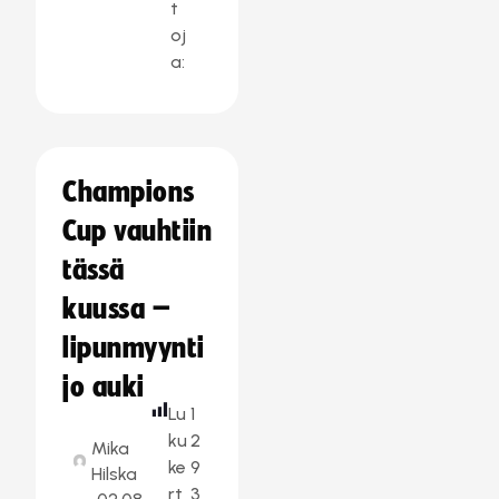
t
oj
a:
Champions
Cup vauhtiin
tässä
kuussa –
lipunmyynti
jo auki
Lu
1
ku
2
Mika
ke
9
Hilska
rt
3