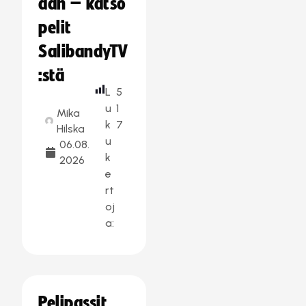
aan – katso
pelit
SalibandyTV
:stä
L
5
u
1
Mika
k
7
Hilska
u
06.08.
k
2026
e
rt
oj
a:
Pelipassit