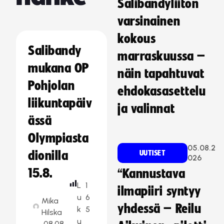
Salibandyliiton
varsinainen
kokous
Salibandy
marraskuussa –
mukana OP
näin tapahtuvat
Pohjolan
ehdokasasettelu
liikuntapäiv
ja valinnat
ässä
Olympiasta
05.08.2
dionilla
UUTISET
026
15.8.
“Kannustava
L
1
ilmapiiri syntyy
u
6
Mika
yhdessä – Reilu
k
5
Hilska
u
08.08.