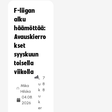
F-liigan
alku
häämöttää:
Avauskierro
kset
syyskuun
toisella
viikolla
L
7
u
8
Mika
k
8
Hilska
u
04.08.
k
2026
er