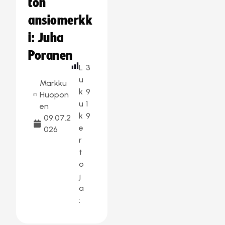
ton
ansiomerkk
i: Juha
Poranen
L
3
u
Markku
k
9
Huopon
u
1
en
k
9
09.07.2
e
026
r
t
o
j
a
: