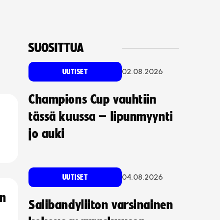
SUOSITTUA
02.08.2026
UUTISET
Champions Cup vauhtiin
tässä kuussa – lipunmyynti
jo auki
04.08.2026
UUTISET
an
Salibandyliiton varsinainen