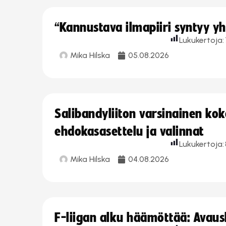
“Kannustava ilmapiiri syntyy yh
Lukukertoja:
Mika Hilska
05.08.2026
Salibandyliiton varsinainen ko
ehdokasasettelu ja valinnat
Lukukertoja:
Mika Hilska
04.08.2026
F-liigan alku häämöttää: Avausk