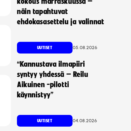
kokous marraskuussa –
näin tapahtuvat
ehdokasasettelu ja valinnat
05.08.2026
UUTISET
“Kannustava ilmapiiri
syntyy yhdessä – Reilu
Aikuinen -pilotti
käynnistyy”
04.08.2026
UUTISET