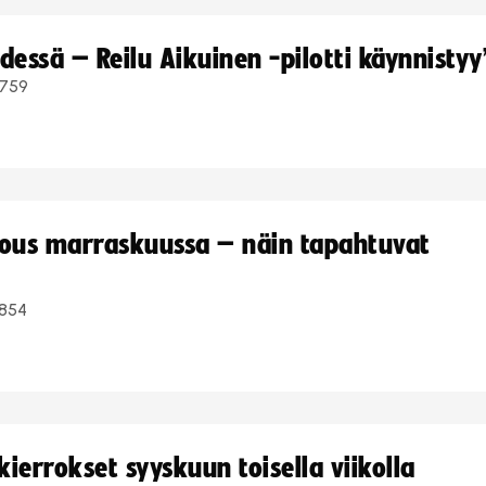
dessä – Reilu Aikuinen -pilotti käynnistyy
759
kous marraskuussa – näin tapahtuvat
854
ierrokset syyskuun toisella viikolla