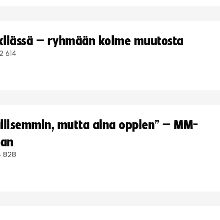
kkilässä – ryhmään kolme muutosta
2 614
hallisemmin, mutta aina oppien” – MM-
aan
4 828