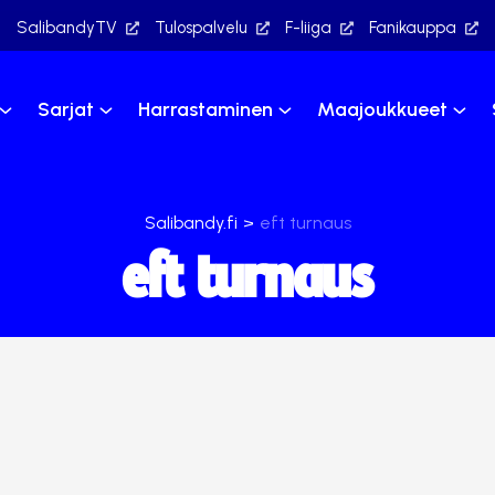
SalibandyTV
Tulospalvelu
F-liiga
Fanikauppa
Sarjat
Harrastaminen
Maajoukkueet
Salibandy.fi
>
eft turnaus
eft turnaus