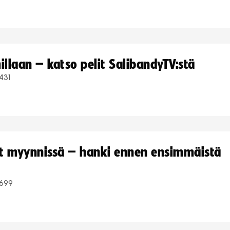
llaan – katso pelit SalibandyTV:stä
431
yt myynnissä – hanki ennen ensimmäistä
699