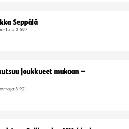
ukka Seppälä
kertoja:
3 597
 kutsuu joukkueet mukaan –
kertoja:
3 921