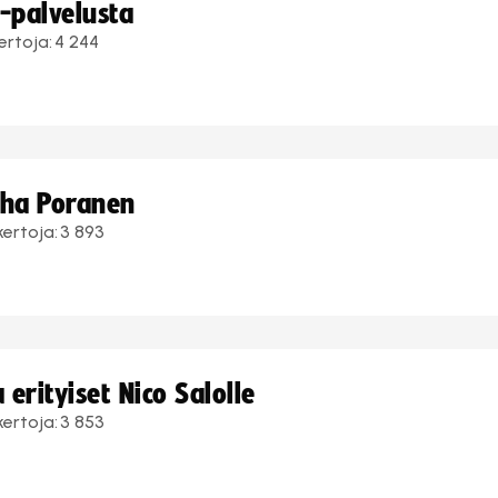
i-palvelusta
ertoja:
4 244
uha Poranen
kertoja:
3 893
erityiset Nico Salolle
kertoja:
3 853