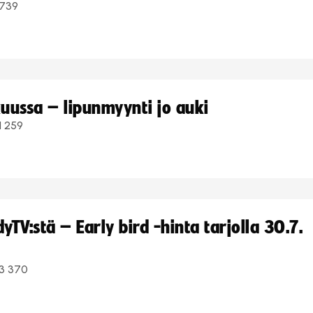
739
uussa – lipunmyynti jo auki
1 259
TV:stä – Early bird -hinta tarjolla 30.7.
3 370