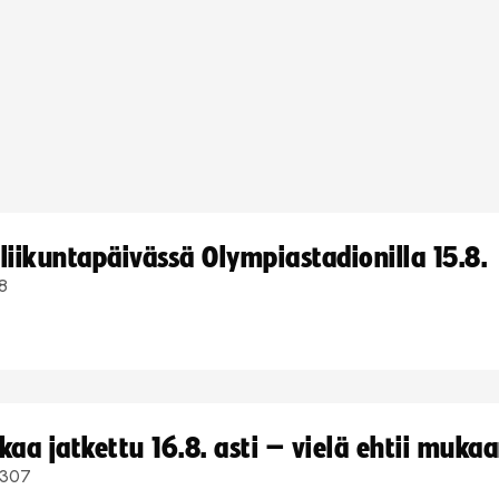
iikuntapäivässä Olympiastadionilla 15.8.
8
a jatkettu 16.8. asti – vielä ehtii muka
307