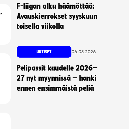
F-liigan alku häämöttää:
”
Avauskierrokset syyskuun
toisella viikolla
06.08.2026
UUTISET
Pelipassit kaudelle 2026–
27 nyt myynnissä – hanki
ennen ensimmäistä peliä