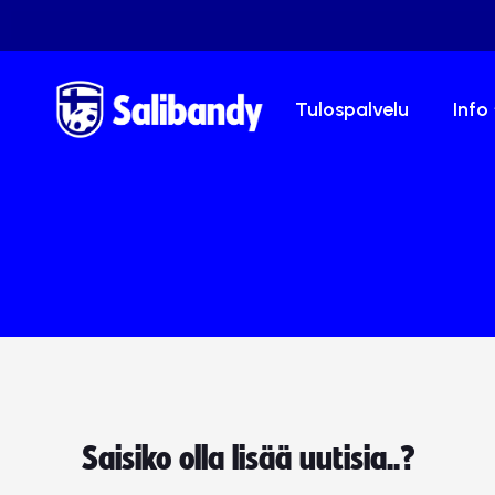
Tulospalvelu
Info
Saisiko olla lisää uutisia..?