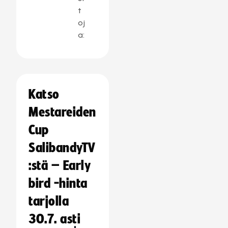
t
oj
a:
Katso
Mestareiden
Cup
SalibandyTV
:stä – Early
bird -hinta
tarjolla
30.7. asti