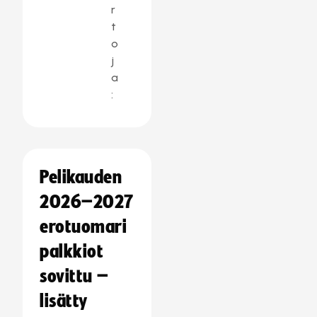
r
t
o
j
a
:
Pelikauden
2026–2027
erotuomari
palkkiot
sovittu –
lisätty