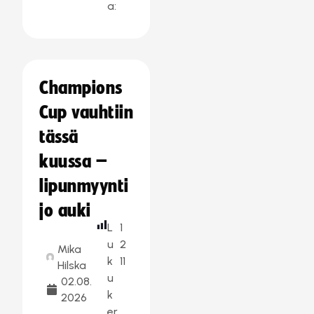
a:
Champions
Cup vauhtiin
tässä
kuussa –
lipunmyynti
jo auki
L
1
u
2
Mika
k
11
Hilska
u
02.08.
k
2026
er