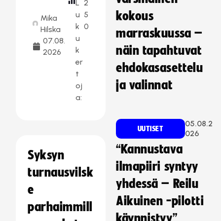
L
2
kokous
u
5
Mika
k
0
Hilska
marraskuussa –
u
07.08.
näin tapahtuvat
k
2026
er
ehdokasasettelu
t
ja valinnat
oj
a:
05.08.2
UUTISET
026
“Kannustava
Syksyn
ilmapiiri syntyy
turnausvilsk
yhdessä – Reilu
e
Aikuinen -pilotti
parhaimmill
käynnistyy”