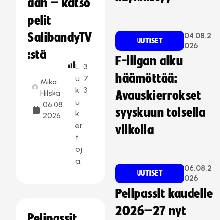
aan – katso
pelit
SalibandyTV
04.08.2
UUTISET
026
:stä
F-liigan alku
L
3
häämöttää:
u
7
Mika
k
3
Hilska
Avauskierrokset
u
06.08.
syyskuun toisella
k
2026
er
viikolla
t
oj
a:
06.08.2
UUTISET
026
Pelipassit kaudelle
2026–27 nyt
Pelipassit