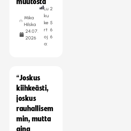
muutosta
Lu
2
ku
Mika
ke
5
Hilska
rt
6
24.07.
oj
6
2026
a:
“Joskus
kiihkeästi,
joskus
rauhallisem
min, mutta
aina