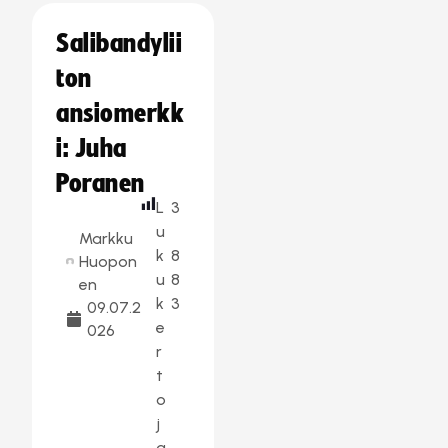
Salibandylii
ton
ansiomerkk
i: Juha
Poranen
L
3
u
Markku
k
8
Huopon
u
8
en
k
3
09.07.2
e
026
r
t
o
j
a