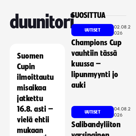
SUOSITTUA
duunitori
02.08.2
UUTISET
026
Champions Cup
vauhtiin tässä
Suomen
kuussa –
Cupin
lipunmyynti jo
ilmoittautu
auki
misaikaa
jatkettu
16.8. asti –
04.08.2
UUTISET
026
vielä ehtii
Salibandyliiton
mukaan
varsinainen