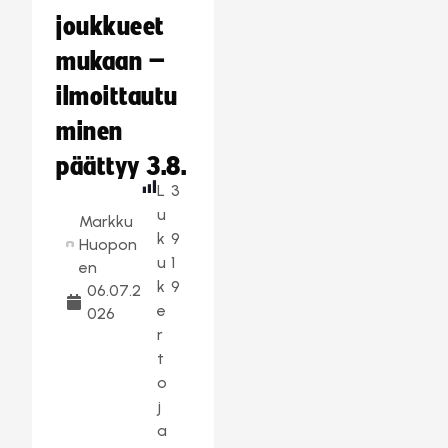
joukkueet
mukaan –
ilmoittautu
minen
päättyy 3.8.
L
3
u
Markku
k
9
Huopon
u
1
en
k
9
06.07.2
e
026
r
t
o
j
a