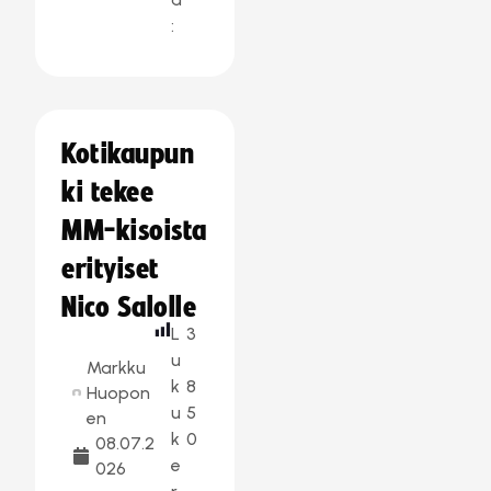
:
Kotikaupun
ki tekee
MM-kisoista
erityiset
Nico Salolle
L
3
u
Markku
k
8
Huopon
u
5
en
k
0
08.07.2
e
026