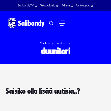
SalibandyTV
Tulospalvelu
F-liiga
Fanikauppa
>
Salibandy.fi
duunitori
duunitori
Saisiko olla lisää uutisia..?