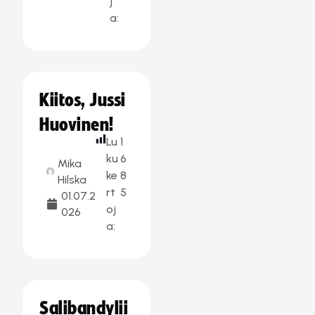
j
a:
Kiitos, Jussi
Huovinen!
Lu
1
ku
6
Mika
ke
8
Hilska
rt
5
01.07.2
oj
026
a:
Salibandylii