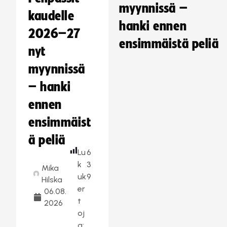
myynnissä –
kaudelle
hanki ennen
2026–27
ensimmäistä peliä
nyt
myynnissä
– hanki
ennen
ensimmäist
ä peliä
Lu
6
k
3
Mika
uk
9
Hilska
er
06.08.
t
2026
oj
a: