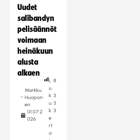
Uudet
salibandyn
pelisäännöt
voimaan
heinäkuun
alusta
alkaen
L
8
u
Markku
k
3
Huopon
u
3
en
k
3
01.07.2
e
026
rt
o