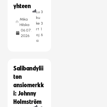
yhteen
Lu
3
ku
Mika
ke
3
Hilska
rt
1
06.07.
oj
6
2026
a:
Salibandylii
ton
ansiomerkk
i: Johnny
Holmström