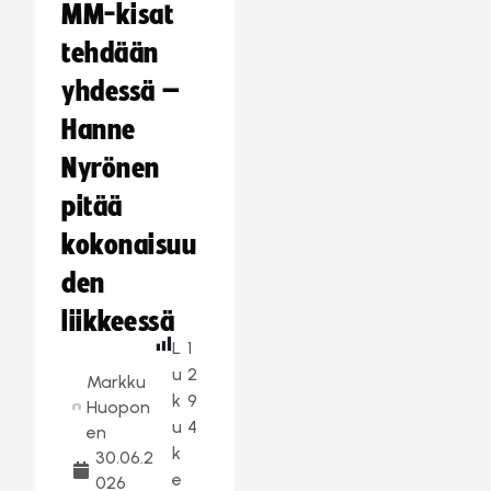
MM-kisat
tehdään
yhdessä –
Hanne
Nyrönen
pitää
kokonaisuu
den
liikkeessä
L
1
u
2
Markku
k
9
Huopon
u
4
en
k
30.06.2
e
026