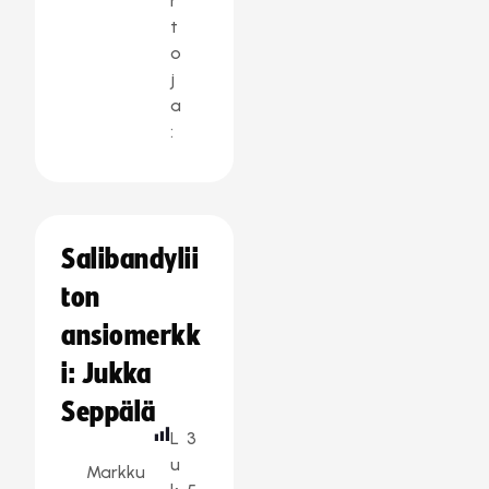
r
t
o
j
a
:
Salibandylii
ton
ansiomerkk
i: Jukka
Seppälä
L
3
u
Markku