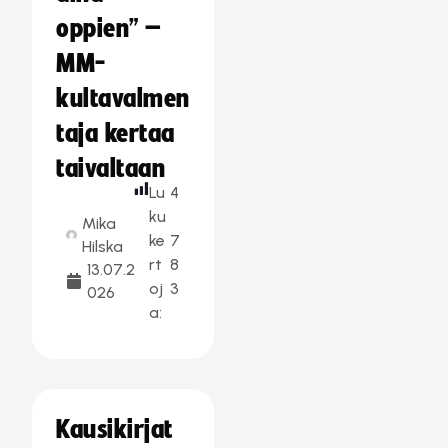
oppien” –
MM-
kultavalmen
taja kertaa
taivaltaan
Lu
4
ku
Mika
ke
7
Hilska
rt
8
13.07.2
oj
3
026
a:
Kausikirjat