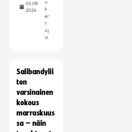
u
05.08.
k
2026
er
t
oj
a:
Salibandylii
ton
varsinainen
kokous
marraskuus
sa – näin