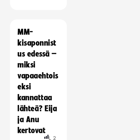
MM-
kisaponnist
us edessä –
miksi
vapaaehtois
eksi
kannattaa
lähteä? Eija
ja Anu
kertovat
L
2