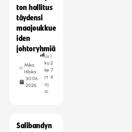
ton hallitus
täydensi
maajoukkue
iden
johtoryhmiä
Lu
1
ku
2
Mika
ke
7
Hilska
rt
4
30.06.
oj
2026
a:
Salibandyn