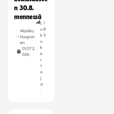
n 30.8.
mennessä
L
1
u
8
Markku
k
11
Huopon
u
en
k
01.07.2
e
026
r
t
o
j
a
: