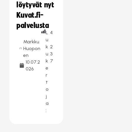
löytyvät nyt
Kuvat.fi-
palvelusta
L
4
u
Markku
k
2
Huopon
u
3
en
k
7
10.07.2
e
026
r
t
o
j
a
: