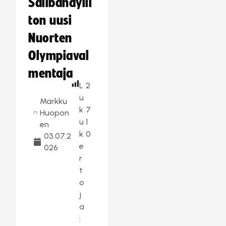
Salibandylii
ton uusi
Nuorten
Olympiaval
mentaja
L
2
u
Markku
k
7
Huopon
u
1
en
k
0
03.07.2
e
026
r
t
o
j
a
: