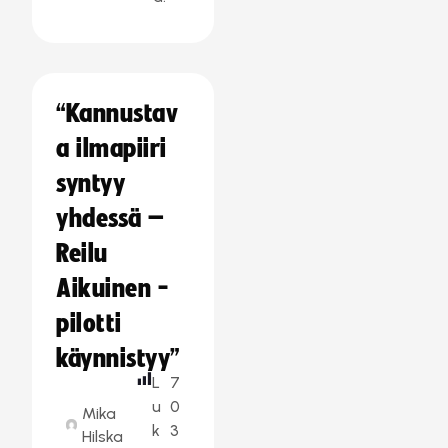
“Kannustav
a ilmapiiri
syntyy
yhdessä –
Reilu
Aikuinen -
pilotti
käynnistyy”
L
7
u
0
Mika
k
3
Hilska