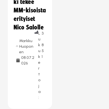
ki tekee
MM-kisoista
erityiset
Nico Salolle
L
3
u
Markku
k
8
Huopon
u
5
en
k
1
08.07.2
e
026
r
t
o
j
a
: