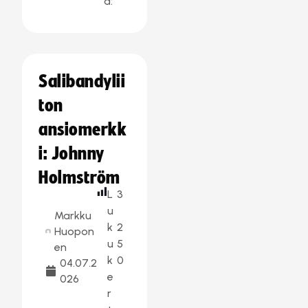
a:
Salibandylii
ton
ansiomerkk
i: Johnny
Holmström
L
3
u
Markku
k
2
Huopon
u
5
en
k
0
04.07.2
e
026
r