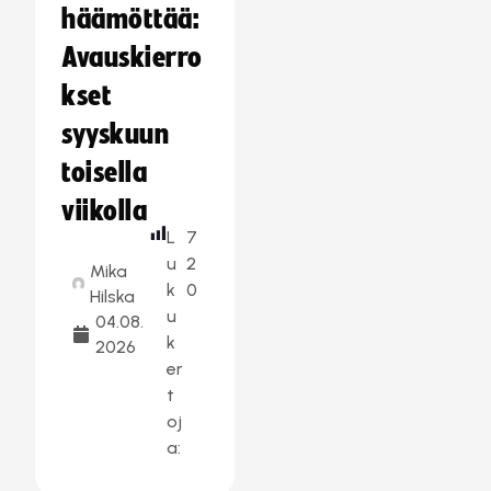
häämöttää:
Avauskierro
kset
syyskuun
toisella
viikolla
L
7
u
2
Mika
k
0
Hilska
u
04.08.
k
2026
er
t
oj
a: