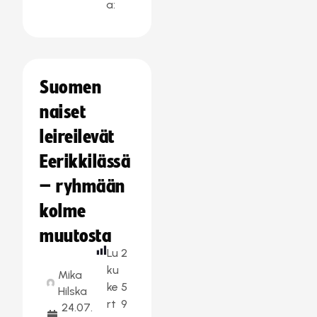
a:
Suomen
naiset
leireilevät
Eerikkilässä
– ryhmään
kolme
muutosta
Lu
2
ku
Mika
ke
5
Hilska
rt
9
24.07.