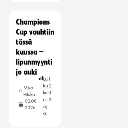
Champions
Cup vauhtiin
tässä
kuussa –
lipunmyynti
jo auki
Lu
1
ku
2
Mika
ke
4
Hilska
rt
3
02.08.
oj
2026
a: