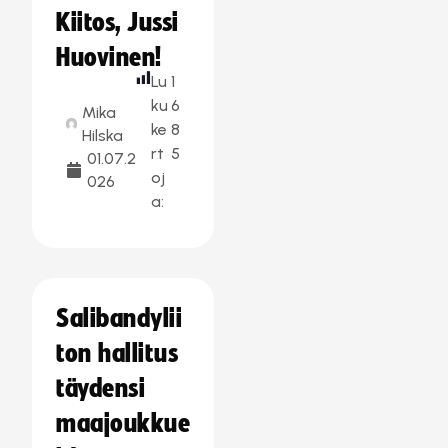
Kiitos, Jussi
Huovinen!
Lu
1
ku
6
Mika
ke
8
Hilska
rt
5
01.07.2
oj
026
a:
Salibandylii
ton hallitus
täydensi
maajoukkue