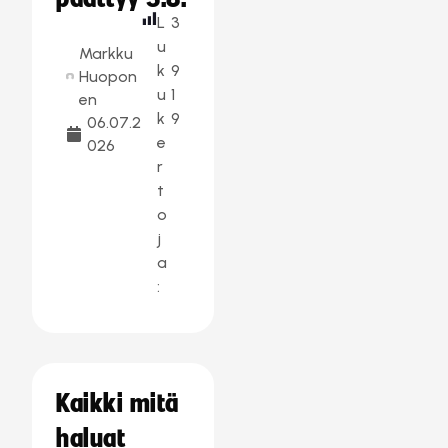
L
3
u
Markku
k
9
Huopon
u
1
en
k
9
06.07.2
e
026
r
t
o
j
a
:
Kaikki mitä
haluat