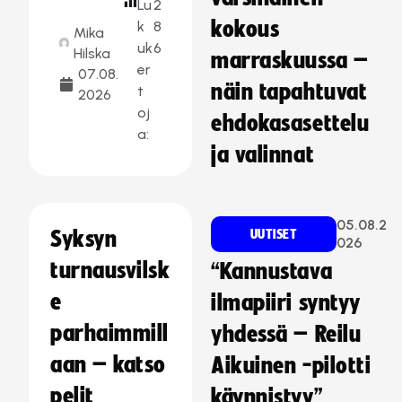
Lu
2
kokous
k
8
Mika
uk
6
Hilska
marraskuussa –
er
07.08.
näin tapahtuvat
t
2026
oj
ehdokasasettelu
a:
ja valinnat
05.08.2
Syksyn
UUTISET
026
turnausvilsk
“Kannustava
e
ilmapiiri syntyy
parhaimmill
yhdessä – Reilu
aan – katso
Aikuinen -pilotti
pelit
käynnistyy”