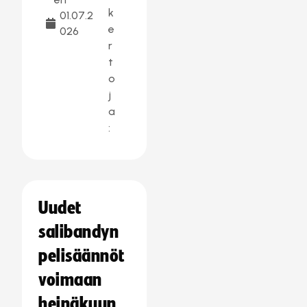
k
01.07.2
e
026
r
t
o
j
a
:
Uudet
salibandyn
pelisäännöt
voimaan
heinäkuun