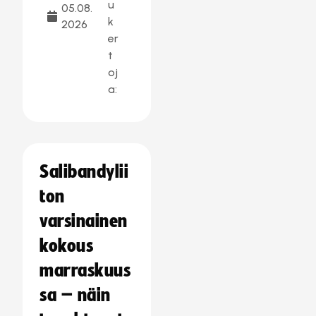
u
05.08.
k
2026
er
t
oj
a:
Salibandylii
ton
varsinainen
kokous
marraskuus
sa – näin