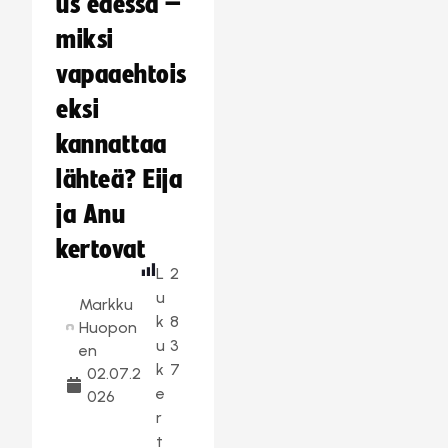
us edessä –
miksi
vapaaehtois
eksi
kannattaa
lähteä? Eija
ja Anu
kertovat
L
2
u
Markku
k
8
Huopon
u
3
en
k
7
02.07.2
e
026
r
t