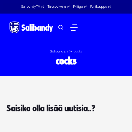
SalibandyTV
Tulospalvelu
F-liiga
Fanikauppa
>
Salibandy.fi
cocks
cocks
Saisiko olla lisää uutisia..?