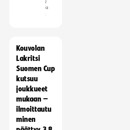
j
a
:
Kouvolan
Lakritsi
Suomen Cup
kutsuu
joukkueet
mukaan –
ilmoittautu
minen
päättyy 3.8.