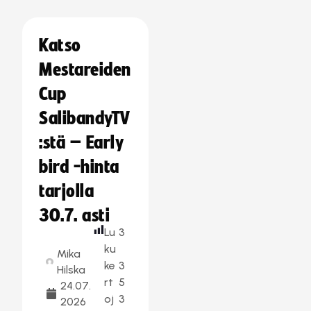
Katso
Mestareiden
Cup
SalibandyTV
:stä – Early
bird -hinta
tarjolla
30.7. asti
Lu
3
ku
Mika
ke
3
Hilska
rt
5
24.07.
oj
3
2026