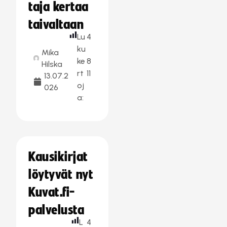
taja kertaa
taivaltaan
Lu
4
ku
Mika
ke
8
Hilska
rt
11
13.07.2
oj
026
a:
Kausikirjat
löytyvät nyt
Kuvat.fi-
palvelusta
L
4