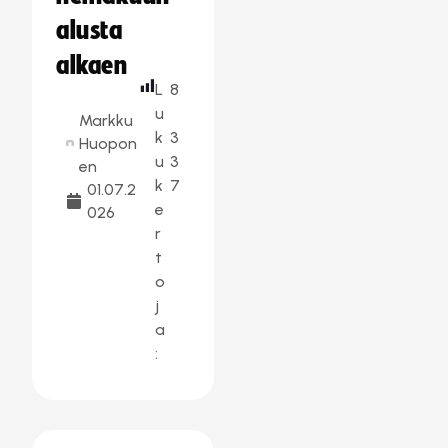
alusta
alkaen
L
8
u
Markku
k
3
Huopon
u
3
en
k
7
01.07.2
e
026
r
t
o
j
a
: