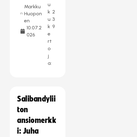
u
Markku
k
2
Huopon
u
3
en
k
9
10.07.2
e
026
rt
o
j
a:
Salibandylii
ton
ansiomerkk
i: Juha