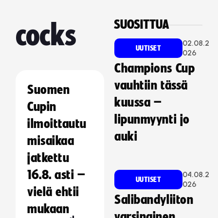
SUOSITTUA
cocks
02.08.2
UUTISET
026
Champions Cup
vauhtiin tässä
Suomen
kuussa –
Cupin
lipunmyynti jo
ilmoittautu
auki
misaikaa
jatkettu
16.8. asti –
04.08.2
UUTISET
026
vielä ehtii
Salibandyliiton
mukaan
varsinainen