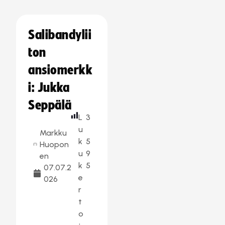
Salibandylii
ton
ansiomerkk
i: Jukka
Seppälä
L
3
u
Markku
k
5
Huopon
u
9
en
k
5
07.07.2
e
026
r
t
o