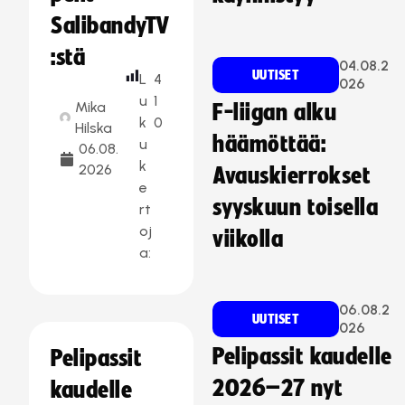
SalibandyTV
:stä
04.08.2
UUTISET
L
4
026
u
1
Mika
F-liigan alku
k
0
Hilska
häämöttää:
u
06.08.
k
2026
Avauskierrokset
e
syyskuun toisella
rt
oj
viikolla
a:
06.08.2
UUTISET
026
Pelipassit kaudelle
Pelipassit
2026–27 nyt
kaudelle