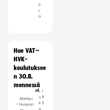
o
j
a
:
Hae VAT–
HVK-
koulutuksee
n 30.8.
mennessä
L
1
u
8
Markku
k
11
Huopon
u
en