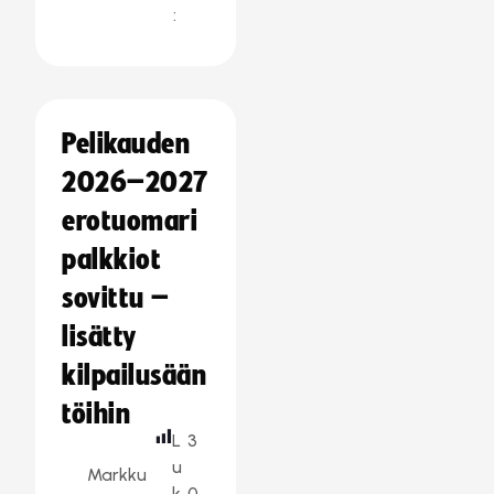
:
Pelikauden
2026–2027
erotuomari
palkkiot
sovittu –
lisätty
kilpailusään
töihin
L
3
u
Markku
k
0