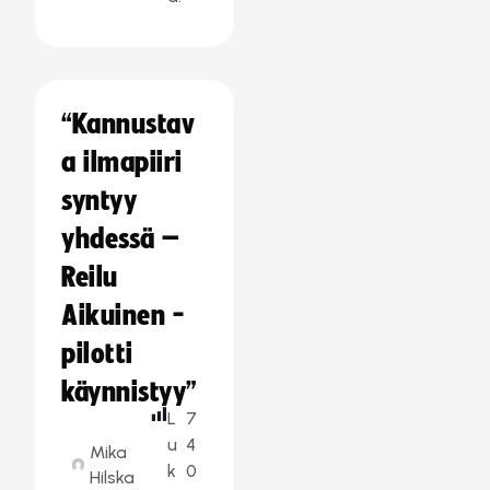
“Kannustav
a ilmapiiri
syntyy
yhdessä –
Reilu
Aikuinen -
pilotti
käynnistyy”
L
7
u
4
Mika
k
0
Hilska