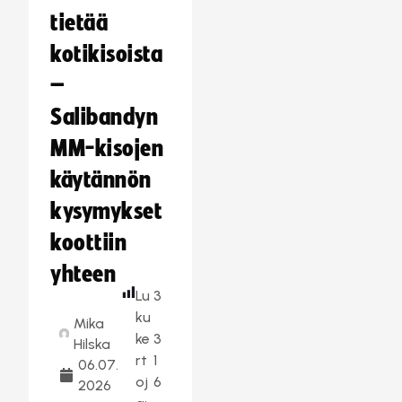
tietää
kotikisoista
–
Salibandyn
MM-kisojen
käytännön
kysymykset
koottiin
yhteen
Lu
3
ku
Mika
ke
3
Hilska
rt
1
06.07.
oj
6
2026