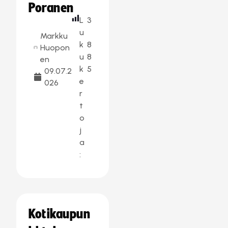
Poranen
L
3
u
Markku
k
8
Huopon
u
8
en
k
5
09.07.2
e
026
r
t
o
j
a
:
Kotikaupun