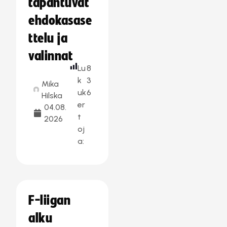
tapahtuvat
ehdokasase
ttelu ja
valinnat
Lu
8
k
3
Mika
uk
6
Hilska
er
04.08.
t
2026
oj
a:
F-liigan
alku