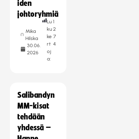
iden
johtoryhmiä
Lu
1
ku
2
Mika
ke
7
Hilska
rt
4
30.06.
oj
2026
a:
Salibandyn
MM-kisat
tehdään
yhdessä –
Hanne