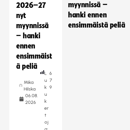
myynnissä –
2026–27
hanki ennen
nyt
ensimmäistä peliä
myynnissä
– hanki
ennen
ensimmäist
ä peliä
L
6
u
7
Mika
k
9
Hilska
u
06.08.
k
2026
er
t
oj
a: