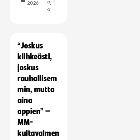
oj
1
2026
a:
“Joskus
kiihkeästi,
joskus
rauhallisem
min, mutta
aina
oppien” –
MM-
kultavalmen