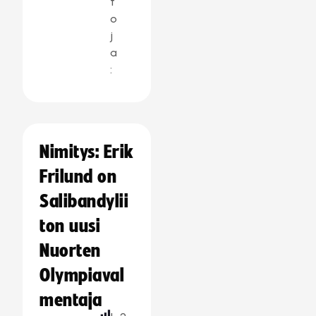
t
o
j
a
:
Nimitys: Erik
Frilund on
Salibandylii
ton uusi
Nuorten
Olympiaval
mentaja