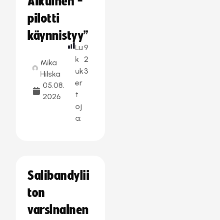
Aikuinen -
pilotti
käynnistyy”
Lu
9
k
2
Mika
uk
3
Hilska
er
05.08.
t
2026
oj
a:
Salibandylii
ton
varsinainen