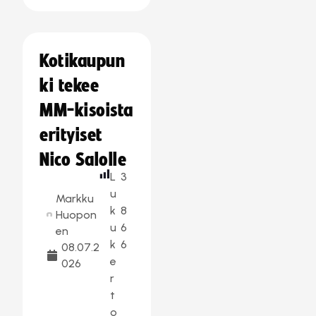
Kotikaupun
ki tekee
MM-kisoista
erityiset
Nico Salolle
L
3
u
Markku
k
8
Huopon
u
6
en
k
6
08.07.2
e
026
r
t
o