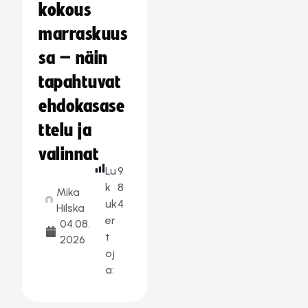
kokous
marraskuus
sa – näin
tapahtuvat
ehdokasase
ttelu ja
valinnat
Lu
9
k
8
Mika
uk
4
Hilska
er
04.08.
t
2026
oj
a: