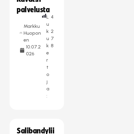
palvelusta
L
4
u
Markku
k
2
Huopon
u
7
en
k
8
10.07.2
e
026
r
t
o
j
a
:
Salibandylii