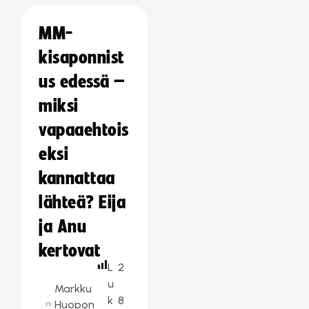
MM-
kisaponnist
us edessä –
miksi
vapaaehtois
eksi
kannattaa
lähteä? Eija
ja Anu
kertovat
L
2
u
Markku
k
8
Huopon