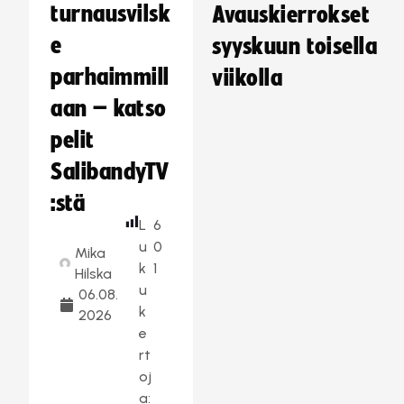
turnausvilsk
Avauskierrokset
e
syyskuun toisella
parhaimmill
viikolla
aan – katso
pelit
SalibandyTV
:stä
L
6
u
0
Mika
k
1
Hilska
u
06.08.
k
2026
e
rt
oj
a: