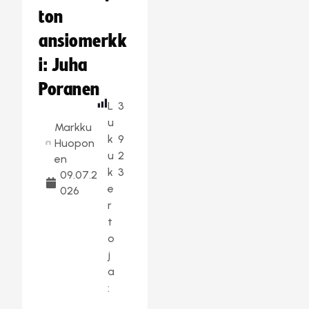
ton
ansiomerkk
i: Juha
Poranen
L
3
u
Markku
k
9
Huopon
u
2
en
k
3
09.07.2
e
026
r
t
o
j
a
: