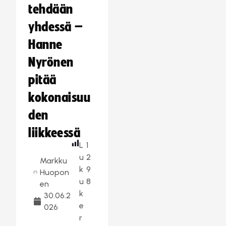
tehdään
yhdessä –
Hanne
Nyrönen
pitää
kokonaisuu
den
liikkeessä
L
1
u
2
Markku
k
9
Huopon
u
8
en
k
30.06.2
e
026
r