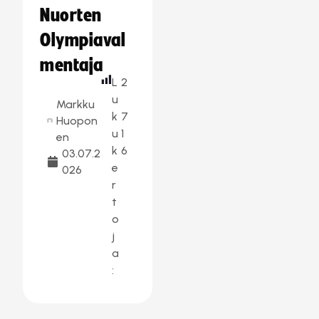
Nuorten
Olympiaval
mentaja
L
2
u
Markku
k
7
Huopon
u
1
en
k
6
03.07.2
e
026
r
t
o
j
a
: