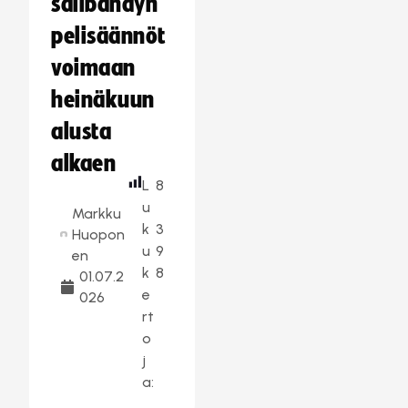
salibandyn
pelisäännöt
voimaan
heinäkuun
alusta
alkaen
L
8
u
Markku
k
3
Huopon
u
9
en
k
8
01.07.2
e
026
rt
o
j
a: