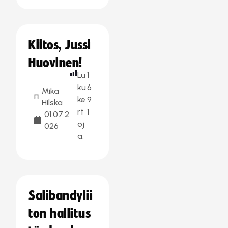
Kiitos, Jussi
Huovinen!
Lu
1
ku
6
Mika
ke
9
Hilska
rt
1
01.07.2
oj
026
a:
Salibandylii
ton hallitus