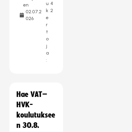
u
4
en
k
2
02.07.2
e
026
r
t
o
j
a
:
Hae VAT–
HVK-
koulutuksee
n 30.8.