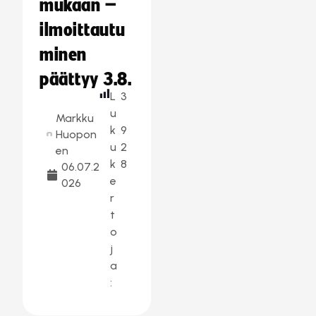
mukaan –
ilmoittautu
minen
päättyy 3.8.
L
3
u
Markku
k
9
Huopon
u
2
en
k
8
06.07.2
e
026
r
t
o
j
a
: