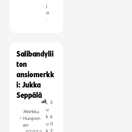
j
a
:
Salibandylii
ton
ansiomerkk
i: Jukka
Seppälä
L
3
u
Markku
k
6
Huopon
u
0
en
k
2
07.07.2