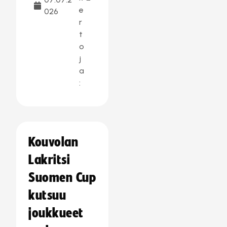
e
026
r
t
o
j
a
:
Kouvolan
Lakritsi
Suomen Cup
kutsuu
joukkueet