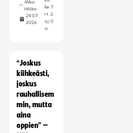
Mika
ke
7
Hilska
rt
2
24.07.
oj
0
2026
a:
“Joskus
kiihkeästi,
joskus
rauhallisem
min, mutta
aina
oppien” –