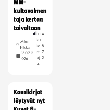
MM-
kultavalmen
taja kertaa
taivaltaan
Lu
4
ku
Mika
ke
8
Hilska
rt
7
13.07.2
oj
2
026
a:
Kausikirjat
löytyvät nyt
Kuvat.fi-