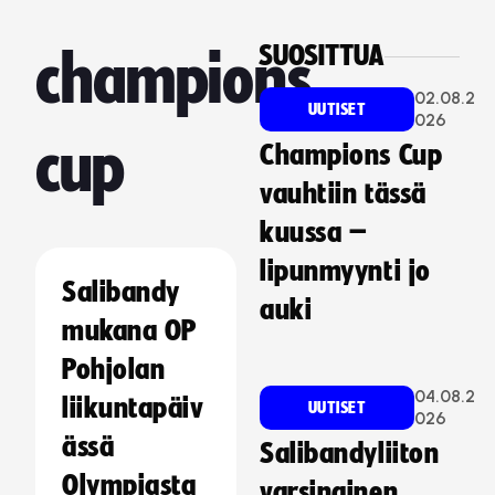
SUOSITTUA
champions
02.08.2
UUTISET
026
cup
Champions Cup
vauhtiin tässä
kuussa –
lipunmyynti jo
Salibandy
auki
mukana OP
Pohjolan
04.08.2
liikuntapäiv
UUTISET
026
ässä
Salibandyliiton
Olympiasta
varsinainen