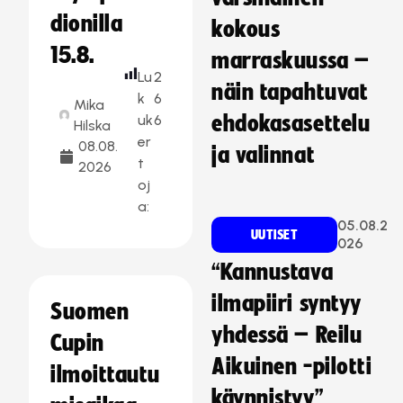
dionilla
kokous
15.8.
marraskuussa –
Lu
2
näin tapahtuvat
k
6
Mika
uk
6
ehdokasasettelu
Hilska
er
08.08.
ja valinnat
t
2026
oj
a:
05.08.2
UUTISET
026
“Kannustava
ilmapiiri syntyy
Suomen
yhdessä – Reilu
Cupin
Aikuinen -pilotti
ilmoittautu
käynnistyy”