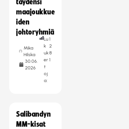
täydensi
maajoukkue
iden
johtoryhmiä
Lu
1
k
2
Mika
uk
8
Hilska
er
1
30.06.
t
2026
oj
a:
Salibandyn
MM-kisat