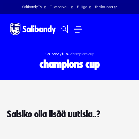
SalibandyTV
Tulospalvelu
F-liiga
Fanikauppa
>
Salibandy.fi
champions cup
champions cup
Saisiko olla lisää uutisia..?