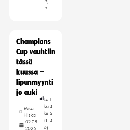
oj
a:
Champions
Cup vauhtiin
tässä
kuussa –
lipunmyynti
jo auki
Lu
1
ku
3
Mika
ke
5
Hilska
rt
3
02.08.
oj
2026