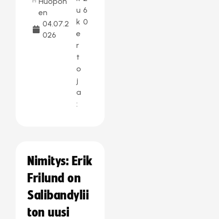
Huopon
u
6
en
k
0
04.07.2
e
026
r
t
o
j
a
:
Nimitys: Erik
Frilund on
Salibandylii
ton uusi