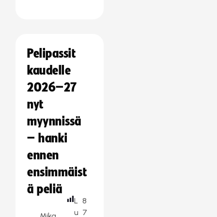
Pelipassit
kaudelle
2026–27
nyt
myynnissä
– hanki
ennen
ensimmäist
ä peliä
L
8
u
7
Mika