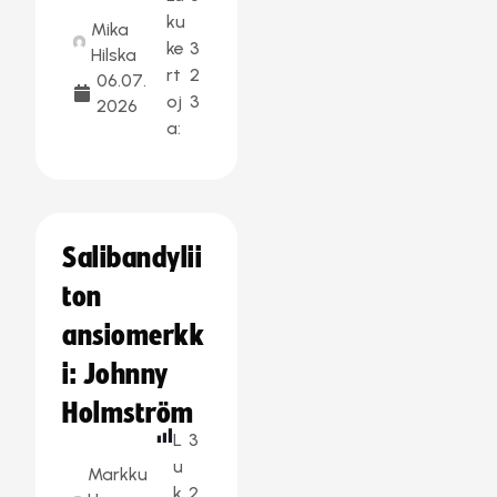
ku
Mika
ke
3
Hilska
rt
2
06.07.
oj
3
2026
a:
Salibandylii
ton
ansiomerkk
i: Johnny
Holmström
L
3
u
Markku
k
2