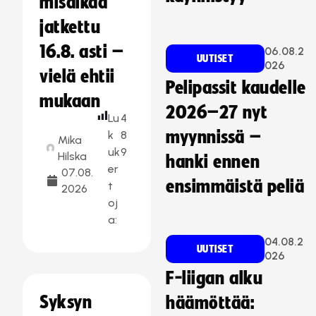
misaikaa
jatkettu
16.8. asti –
06.08.2
UUTISET
026
vielä ehtii
Pelipassit kaudelle
mukaan
2026–27 nyt
Lu
4
myynnissä –
k
8
Mika
uk
9
Hilska
hanki ennen
er
07.08.
ensimmäistä peliä
t
2026
oj
a:
04.08.2
UUTISET
026
F-liigan alku
Syksyn
häämöttää: