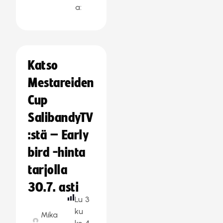
a:
Katso
Mestareiden
Cup
SalibandyTV
:stä – Early
bird -hinta
tarjolla
30.7. asti
Lu
3
ku
Mika