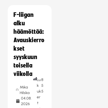
F-liigan
alku
häämöttää:
Avauskierro
kset
syyskuun
toisella
viikolla
Lu
8
k
5
Mika
uk
5
Hilska
er
04.08.
t
2026