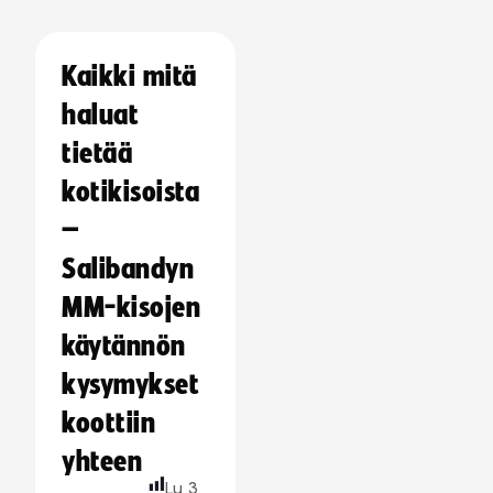
Kaikki mitä
haluat
tietää
kotikisoista
–
Salibandyn
MM-kisojen
käytännön
kysymykset
koottiin
yhteen
Lu
3