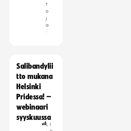
t
o
j
a
:
Salibandylii
tto mukana
Helsinki
Pridessa! –
webinaari
syyskuussa
L
1