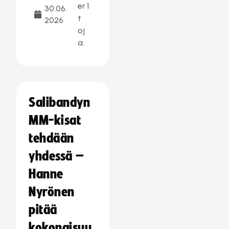
er
1
30.06.
t
2026
oj
a:
Salibandyn
MM-kisat
tehdään
yhdessä –
Hanne
Nyrönen
pitää
kokonaisuu