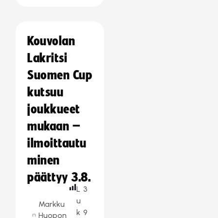
Kouvolan
Lakritsi
Suomen Cup
kutsuu
joukkueet
mukaan –
ilmoittautu
minen
päättyy 3.8.
L
3
u
Markku
k
9
Huopon