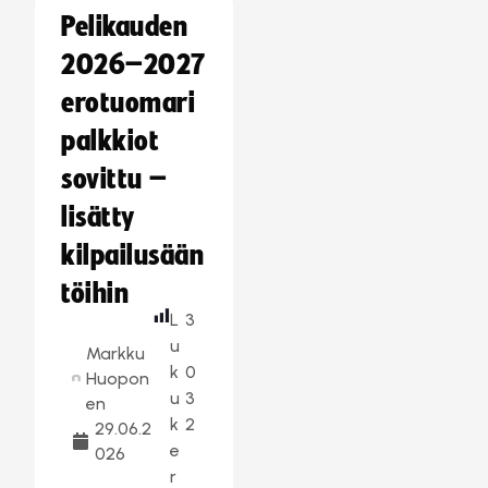
Pelikauden
2026–2027
erotuomari
palkkiot
sovittu –
lisätty
kilpailusään
töihin
L
3
u
Markku
k
0
Huopon
u
3
en
k
2
29.06.2
e
026
r