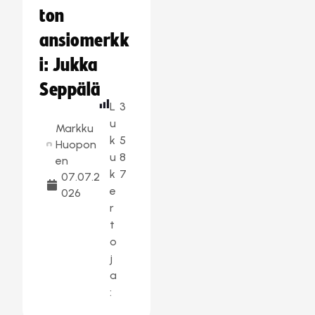
ton
ansiomerkk
i: Jukka
Seppälä
L
3
u
Markku
k
5
Huopon
u
8
en
k
7
07.07.2
e
026
r
t
o
j
a
: