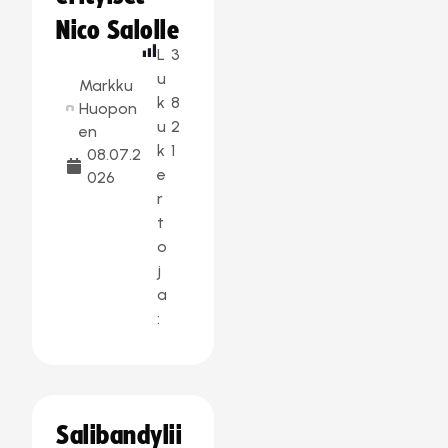
Nico Salolle
L
3
u
Markku
k
8
Huopon
u
2
en
k
1
08.07.2
e
026
r
t
o
j
a
:
Salibandylii