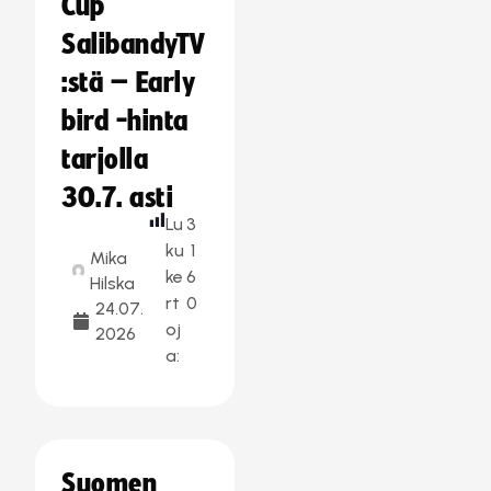
Cup
SalibandyTV
:stä – Early
bird -hinta
tarjolla
30.7. asti
Lu
3
ku
1
Mika
ke
6
Hilska
rt
0
24.07.
oj
2026
a:
Suomen