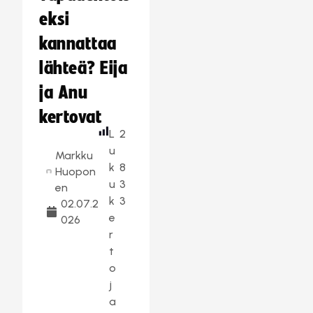
eksi
kannattaa
lähteä? Eija
ja Anu
kertovat
L
2
u
Markku
k
8
Huopon
u
3
en
k
3
02.07.2
e
026
r
t
o
j
a