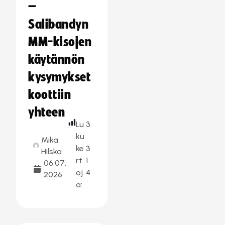
–
Salibandyn
MM-kisojen
käytännön
kysymykset
koottiin
yhteen
Lu
3
ku
Mika
ke
3
Hilska
rt
1
06.07.
oj
4
2026
a: