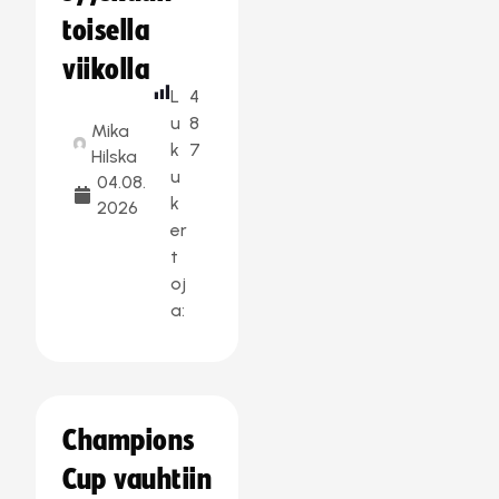
toisella
viikolla
L
4
u
8
Mika
k
7
Hilska
u
04.08.
k
2026
er
t
oj
a:
Champions
Cup vauhtiin