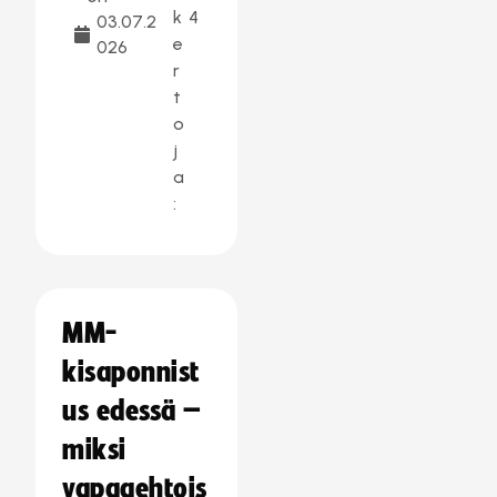
k
4
03.07.2
e
026
r
t
o
j
a
:
MM-
kisaponnist
us edessä –
miksi
vapaaehtois