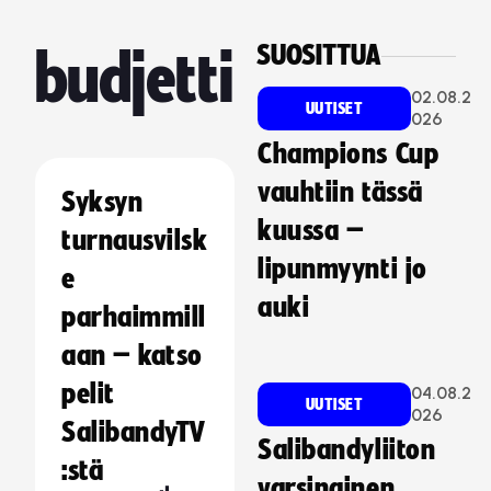
SUOSITTUA
budjetti
02.08.2
UUTISET
026
Champions Cup
vauhtiin tässä
Syksyn
kuussa –
turnausvilsk
lipunmyynti jo
e
auki
parhaimmill
aan – katso
pelit
04.08.2
UUTISET
026
SalibandyTV
Salibandyliiton
:stä
varsinainen