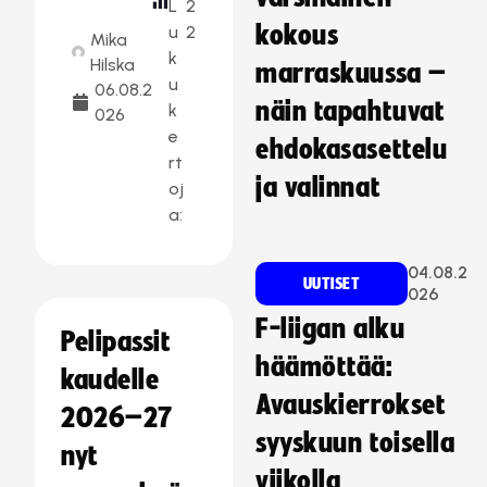
L
2
kokous
u
2
Mika
k
Hilska
marraskuussa –
u
06.08.2
näin tapahtuvat
k
026
e
ehdokasasettelu
rt
ja valinnat
oj
a:
04.08.2
UUTISET
026
F-liigan alku
Pelipassit
häämöttää:
kaudelle
Avauskierrokset
2026–27
syyskuun toisella
nyt
viikolla