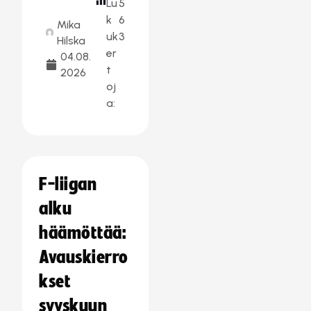
Lu
5
k
6
Mika
uk
3
Hilska
er
04.08.
t
2026
oj
a:
F-liigan
alku
häämöttää:
Avauskierro
kset
syyskuun