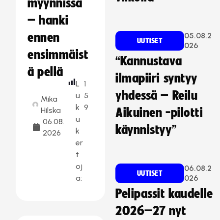
myynnissä
– hanki
ennen
05.08.2
UUTISET
026
ensimmäist
“Kannustava
ä peliä
ilmapiiri syntyy
L
1
yhdessä – Reilu
u
5
Mika
k
9
Hilska
Aikuinen -pilotti
u
06.08.
käynnistyy”
k
2026
er
t
oj
06.08.2
UUTISET
a:
026
Pelipassit kaudelle
2026–27 nyt