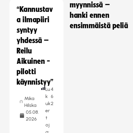
myynnissä –
“Kannustav
hanki ennen
a ilmapiiri
ensimmäistä peliä
syntyy
yhdessä –
Reilu
Aikuinen -
pilotti
käynnistyy”
Lu
4
k
6
Mika
uk
2
Hilska
er
05.08.
t
2026
oj
a: