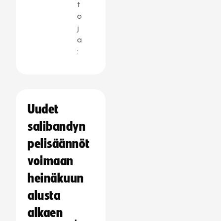
t
o
j
a
:
Uudet
salibandyn
pelisäännöt
voimaan
heinäkuun
alusta
alkaen