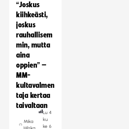
“Joskus
kiihkeästi,
joskus
rauhallisem
min, mutta
aina
oppien” –
MM-
kultavalmen
taja kertaa
taivaltaan
Lu
4
ku
Mika
ke
6
Hilska