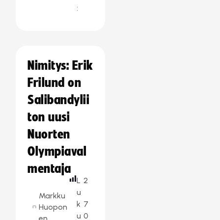
:
Nimitys: Erik
Frilund on
Salibandylii
ton uusi
Nuorten
Olympiaval
mentaja
L
2
u
Markku
k
7
Huopon
u
0
en