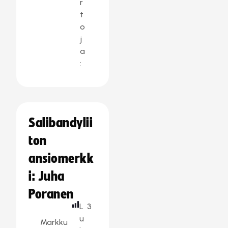
r
t
o
j
a
:
Salibandylii
ton
ansiomerkk
i: Juha
Poranen
L
3
u
Markku