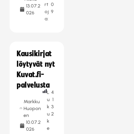
rt
0
13.07.2
oj
9
026
a:
Kausikirjat
löytyvät nyt
Kuvat.fi-
palvelusta
L
4
u
1
Markku
k
3
Huopon
u
2
en
k
10.07.2
e
026