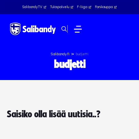
SalibandyTV
Tulospalvelu
F-liiga
Fanikauppa
>
Salibandy.fi
budjetti
budjetti
Saisiko olla lisää uutisia..?