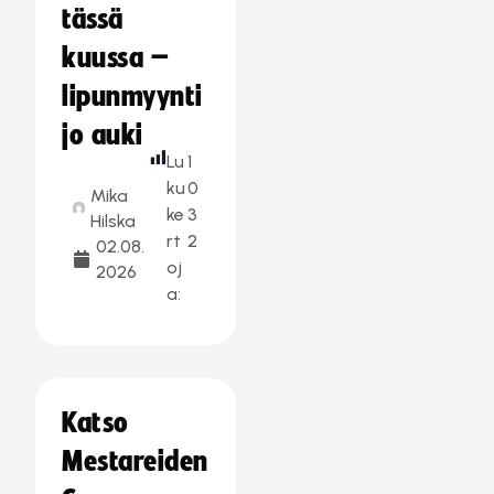
tässä
kuussa –
lipunmyynti
jo auki
Lu
1
ku
0
Mika
ke
3
Hilska
rt
2
02.08.
oj
2026
a:
Katso
Mestareiden