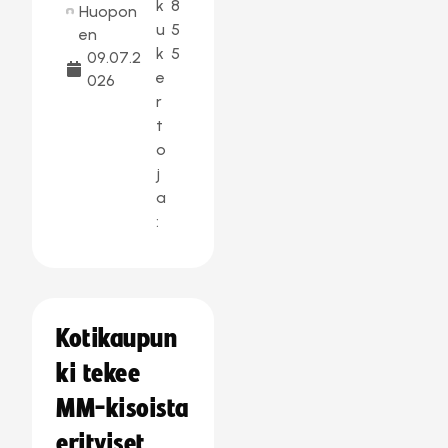
k
8
Huopon
u
5
en
k
5
09.07.2
e
026
r
t
o
j
a
:
Kotikaupun
ki tekee
MM-kisoista
erityiset