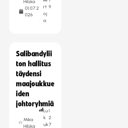
Hilska
rt
9
01.07.2
oj
026
a:
Salibandylii
ton hallitus
täydensi
maajoukkue
iden
johtoryhmiä
Lu
1
k
2
Mika
uk
7
Hilska