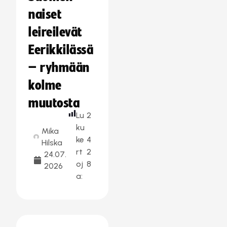
naiset
leireilevät
Eerikkilässä
– ryhmään
kolme
muutosta
Lu
2
ku
Mika
ke
4
Hilska
rt
2
24.07.
oj
8
2026
a: