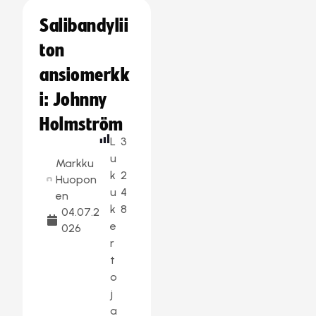
Salibandylii
ton
ansiomerkk
i: Johnny
Holmström
L
3
u
Markku
k
2
Huopon
u
4
en
k
8
04.07.2
e
026
r
t
o
j
a