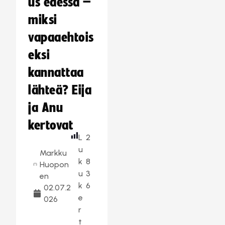
us edessä –
miksi
vapaaehtois
eksi
kannattaa
lähteä? Eija
ja Anu
kertovat
L
2
u
Markku
k
8
Huopon
u
3
en
k
6
02.07.2
e
026
r
t