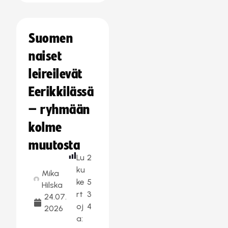
Suomen
naiset
leireilevät
Eerikkilässä
– ryhmään
kolme
muutosta
Lu
2
ku
Mika
ke
5
Hilska
rt
3
24.07.
oj
4
2026
a: