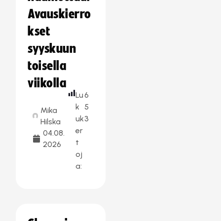
Avauskierro
kset
syyskuun
toisella
viikolla
Lu
6
k
5
Mika
uk
3
Hilska
er
04.08.
t
2026
oj
a: