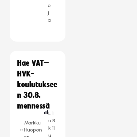
o
j
a
:
Hae VAT–
HVK-
koulutuksee
n 30.8.
mennessä
L
1
u
8
Markku
k
11
Huopon
u
en