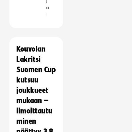
j
a
:
Kouvolan
Lakritsi
Suomen Cup
kutsuu
joukkueet
mukaan –
ilmoittautu
minen
päättyy 3.8.