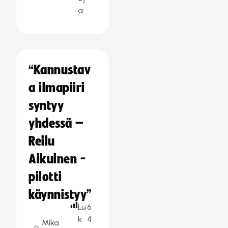
a:
“Kannustav
a ilmapiiri
syntyy
yhdessä –
Reilu
Aikuinen -
pilotti
käynnistyy”
Lu
6
k
4
Mika