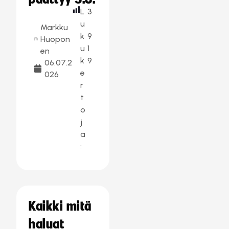
L
3
u
Markku
k
9
Huopon
u
1
en
k
9
06.07.2
e
026
r
t
o
j
a
:
Kaikki mitä
haluat