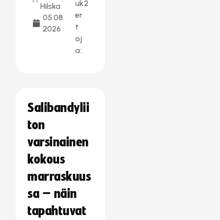
uk
2
Hilska
er
05.08.
t
2026
oj
a:
Salibandylii
ton
varsinainen
kokous
marraskuus
sa – näin
tapahtuvat