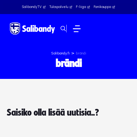
SalibandyTV
Tulospalvelu
F-liiga
Fanikauppa
>
Salibandy.fi
brändi
brändi
Saisiko olla lisää uutisia..?