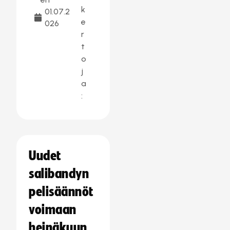
k
01.07.2
e
026
r
t
o
j
a
:
Uudet
salibandyn
pelisäännöt
voimaan
heinäkuun