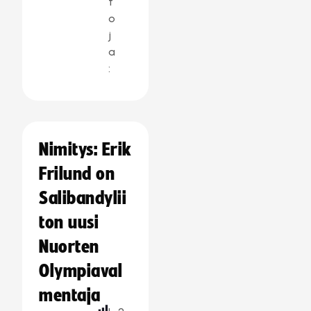
t
o
j
a
:
Nimitys: Erik
Frilund on
Salibandylii
ton uusi
Nuorten
Olympiaval
mentaja