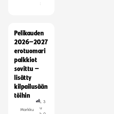
:
Pelikauden
2026–2027
erotuomari
palkkiot
sovittu –
lisätty
kilpailusään
töihin
L
3
u
Markku
k
0