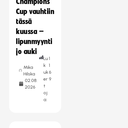
Champions
Cup vauhtiin
tässä
kuussa –
lipunmyynti
jo auki
Lu
1
k
1
Mika
uk
6
Hilska
er
9
02.08.
t
2026
oj
a: