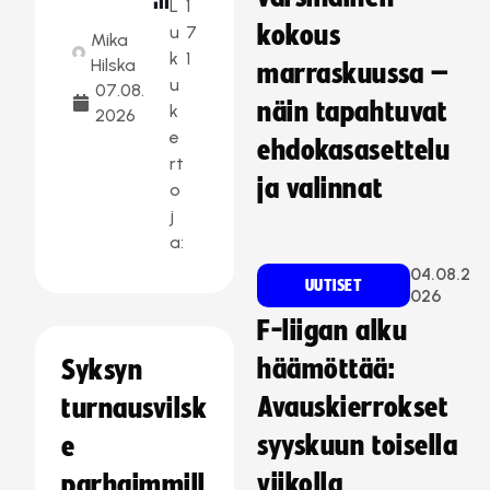
L
1
kokous
u
7
Mika
k
1
Hilska
marraskuussa –
u
07.08.
näin tapahtuvat
k
2026
e
ehdokasasettelu
rt
ja valinnat
o
j
a:
04.08.2
UUTISET
026
F-liigan alku
häämöttää:
Syksyn
Avauskierrokset
turnausvilsk
syyskuun toisella
e
viikolla
parhaimmill