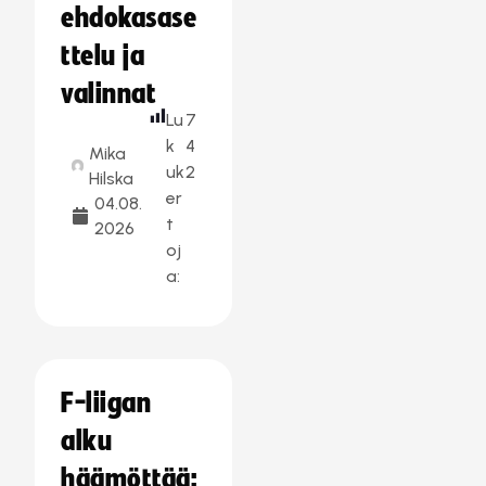
ehdokasase
ttelu ja
valinnat
Lu
7
k
4
Mika
uk
2
Hilska
er
04.08.
t
2026
oj
a:
F-liigan
alku
häämöttää: