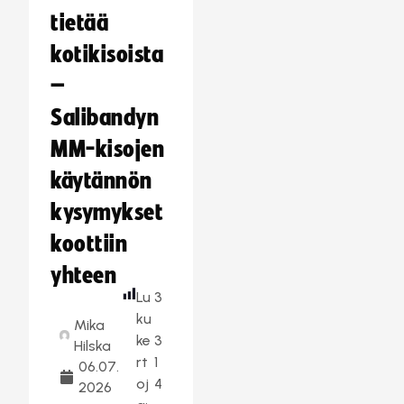
tietää
kotikisoista
–
Salibandyn
MM-kisojen
käytännön
kysymykset
koottiin
yhteen
Lu
3
ku
Mika
ke
3
Hilska
rt
1
06.07.
oj
4
2026