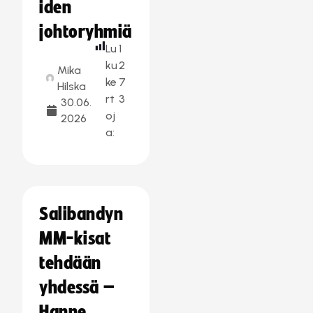
iden
johtoryhmiä
Lu
1
ku
2
Mika
ke
7
Hilska
rt
3
30.06.
oj
2026
a:
Salibandyn
MM-kisat
tehdään
yhdessä –
Hanne