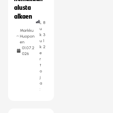
alusta
alkaen
L
8
u
Markku
k
3
Huopon
u
1
en
k
2
01.07.2
e
026
r
t
o
j
a
: