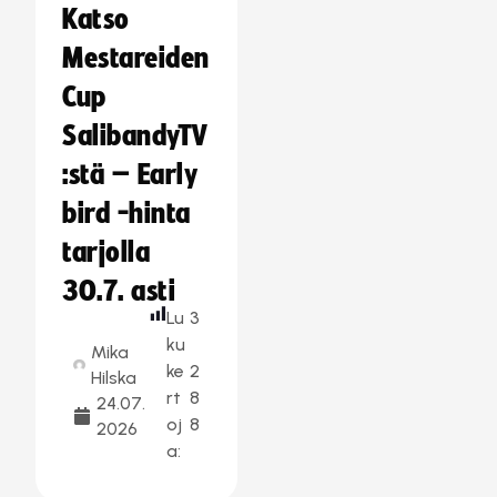
Katso
Mestareiden
Cup
SalibandyTV
:stä – Early
bird -hinta
tarjolla
30.7. asti
Lu
3
ku
Mika
ke
2
Hilska
rt
8
24.07.
oj
8
2026
a: