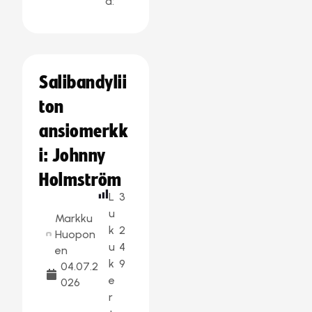
a:
Salibandylii
ton
ansiomerkk
i: Johnny
Holmström
L
3
u
Markku
k
2
Huopon
u
4
en
k
9
04.07.2
e
026
r