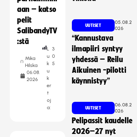
aan – katso
pelit
05.08.2
UUTISET
026
SalibandyTV
“Kannustava
:stä
ilmapiiri syntyy
L
3
u
0
Mika
yhdessä – Reilu
k
5
Hilska
Aikuinen -pilotti
u
06.08.
k
2026
käynnistyy”
er
t
oj
06.08.2
a:
UUTISET
026
Pelipassit kaudelle
2026–27 nyt