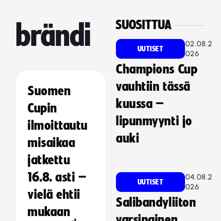
SUOSITTUA
brändi
02.08.2
UUTISET
026
Champions Cup
vauhtiin tässä
Suomen
kuussa –
Cupin
lipunmyynti jo
ilmoittautu
auki
misaikaa
jatkettu
16.8. asti –
04.08.2
UUTISET
026
vielä ehtii
Salibandyliiton
mukaan
varsinainen