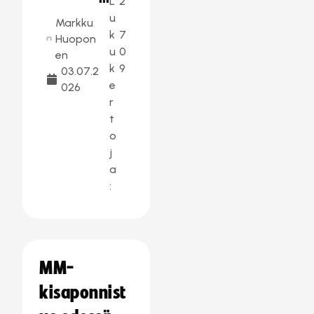
L
2
u
Markku
k
7
Huopon
u
0
en
k
9
03.07.2
e
026
r
t
o
j
a
:
MM-
kisaponnist