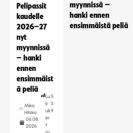
myynnissä –
Pelipassit
hanki ennen
kaudelle
ensimmäistä peliä
2026–27
nyt
myynnissä
– hanki
ennen
ensimmäist
ä peliä
Lu
5
k
3
Mika
uk
9
Hilska
er
06.08.
t
2026
oj