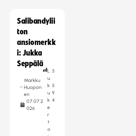
Salibandylii
ton
ansiomerkk
i: Jukka
Seppälä
L
3
u
Markku
k
5
Huopon
u
9
en
k
4
07.07.2
e
026
r
t
o