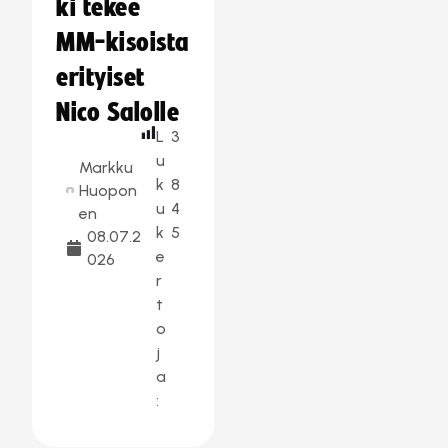
ki tekee
MM-kisoista
erityiset
Nico Salolle
L
3
u
Markku
k
8
Huopon
u
4
en
k
5
08.07.2
e
026
r
t
o
j
a
: