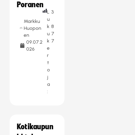
Poranen
L
3
u
Markku
k
8
Huopon
u
7
en
k
7
09.07.2
e
026
r
t
o
j
a
:
Kotikaupun