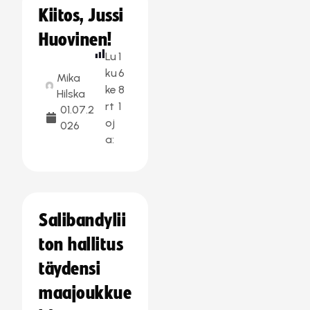
Kiitos, Jussi
Huovinen!
Lu
1
ku
6
Mika
ke
8
Hilska
rt
1
01.07.2
oj
026
a:
Salibandylii
ton hallitus
täydensi
maajoukkue