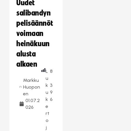
Uudet
salibandyn
pelisäännöt
voimaan
heinäkuun
alusta
alkaen
L
8
u
Markku
k
3
Huopon
u
9
en
k
6
01.07.2
e
026
rt
o
j