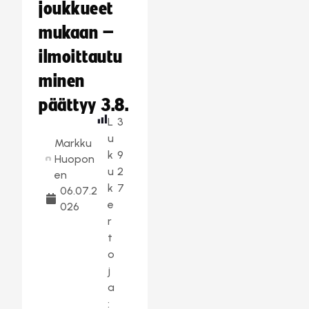
joukkueet
mukaan –
ilmoittautu
minen
päättyy 3.8.
L
3
u
Markku
k
9
Huopon
u
2
en
k
7
06.07.2
e
026
r
t
o
j
a
: