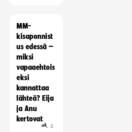
MM-
kisaponnist
us edessä –
miksi
vapaaehtois
eksi
kannattaa
lähteä? Eija
ja Anu
kertovat
L
2