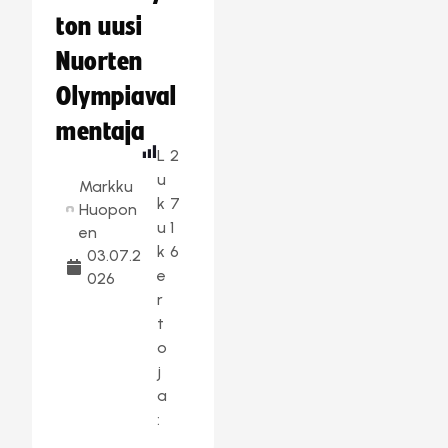
ton uusi
Nuorten
Olympiaval
mentaja
L
2
u
Markku
k
7
Huopon
u
1
en
k
6
03.07.2
e
026
r
t
o
j
a
: