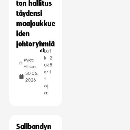
ton hallitus
täydensi
maajoukkue
iden
johtoryhmiä
Lu
1
k
2
Mika
uk
8
Hilska
er
1
30.06.
t
2026
oj
a:
Salibandyn