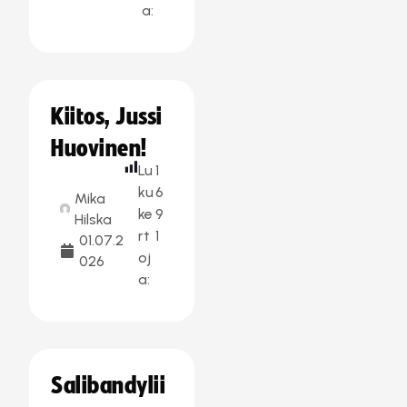
a:
Kiitos, Jussi
Huovinen!
Lu
1
ku
6
Mika
ke
9
Hilska
rt
1
01.07.2
oj
026
a:
Salibandylii