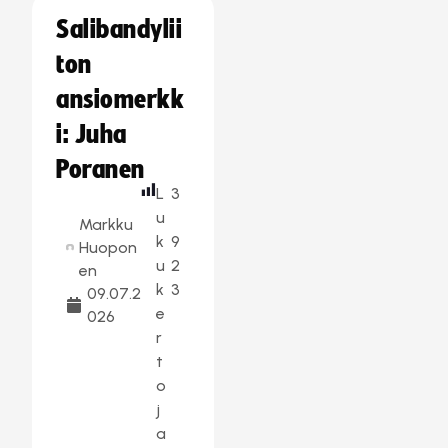
Salibandylii
ton
ansiomerkk
i: Juha
Poranen
L
3
u
Markku
k
9
Huopon
u
2
en
k
3
09.07.2
e
026
r
t
o
j
a