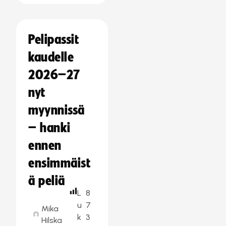
Pelipassit
kaudelle
2026–27
nyt
myynnissä
– hanki
ennen
ensimmäist
ä peliä
L
8
u
7
Mika
k
3
Hilska