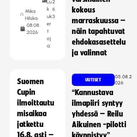
Lu
2
kokous
k
6
Mika
uk
3
Hilska
marraskuussa –
er
08.08.
näin tapahtuvat
t
2026
oj
ehdokasasettelu
a:
ja valinnat
05.08.2
Suomen
UUTISET
026
Cupin
“Kannustava
ilmoittautu
ilmapiiri syntyy
misaikaa
yhdessä – Reilu
jatkettu
Aikuinen -pilotti
16.8. asti –
käynnistyy”