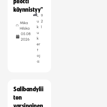
pilotti
käynnistyy”
L
9
u
2
Mika
k
1
Hilska
u
05.08.
k
2026
er
t
oj
a:
Salibandylii
ton
varsinainen