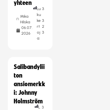
yhteen
Lu
3
ku
Mika
ke
3
Hilska
rt
2
06.07.
oj
3
2026
a:
Salibandylii
ton
ansiomerkk
i: Johnny
Holmström
L
3