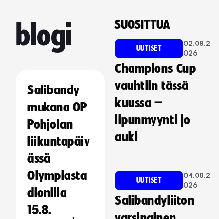
SUOSITTUA
blogi
02.08.2
UUTISET
026
Champions Cup
vauhtiin tässä
Salibandy
kuussa –
mukana OP
lipunmyynti jo
Pohjolan
auki
liikuntapäiv
ässä
Olympiasta
04.08.2
UUTISET
026
dionilla
Salibandyliiton
15.8.
varsinainen