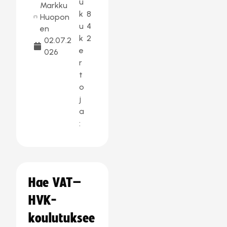
u
Markku
k
8
Huopon
u
4
en
k
2
02.07.2
e
026
r
t
o
j
a
:
Hae VAT–
HVK-
koulutuksee