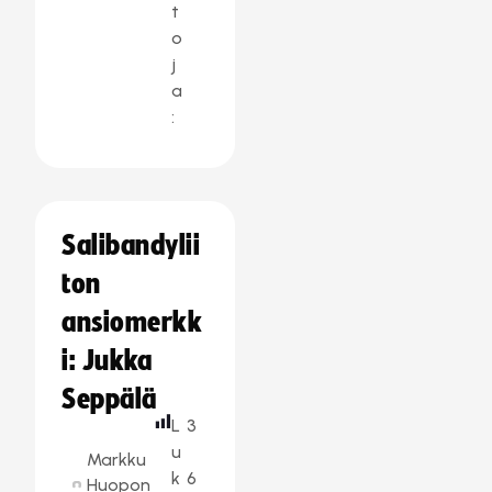
t
o
j
a
:
Salibandylii
ton
ansiomerkk
i: Jukka
Seppälä
L
3
u
Markku
k
6
Huopon