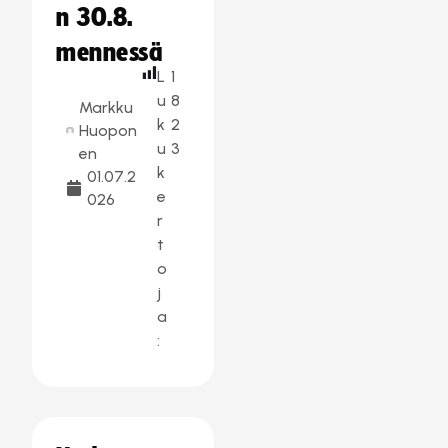
n 30.8.
mennessä
L
1
u
8
Markku
k
2
Huopon
u
3
en
k
01.07.2
e
026
r
t
o
j
a
: