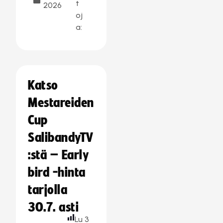
t
2026
oj
a:
Katso
Mestareiden
Cup
SalibandyTV
:stä – Early
bird -hinta
tarjolla
30.7. asti
Lu
3