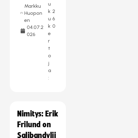
u
Markku
k
2
Huopon
u
6
en
k
0
04.07.2
e
026
r
t
o
j
a
:
Nimitys: Erik
Frilund on
Salibandylii