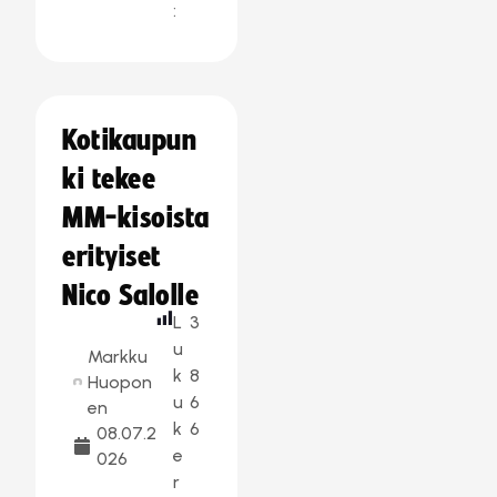
:
Kotikaupun
ki tekee
MM-kisoista
erityiset
Nico Salolle
L
3
u
Markku
k
8
Huopon
u
6
en
k
6
08.07.2
e
026
r