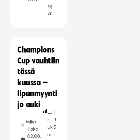
oj
a:
Champions
Cup vauhtiin
tässä
kuussa –
lipunmyynti
jo auki
Lu
1
k
3
Mika
uk
5
Hilska
er
1
02.08.