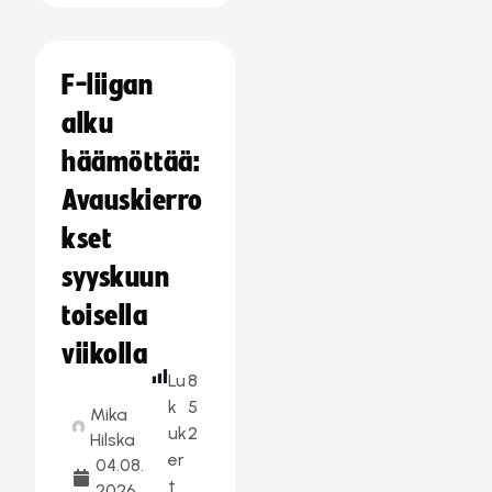
F-liigan
alku
häämöttää:
Avauskierro
kset
syyskuun
toisella
viikolla
Lu
8
k
5
Mika
uk
2
Hilska
er
04.08.
t
2026