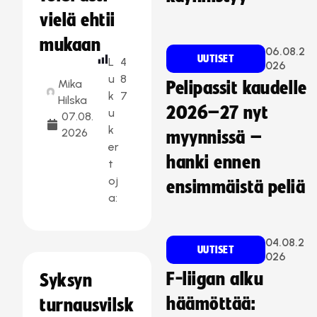
vielä ehtii
mukaan
06.08.2
UUTISET
L
4
026
u
8
Mika
Pelipassit kaudelle
k
7
Hilska
2026–27 nyt
u
07.08.
k
2026
myynnissä –
er
hanki ennen
t
oj
ensimmäistä peliä
a:
04.08.2
UUTISET
026
F-liigan alku
Syksyn
häämöttää:
turnausvilsk