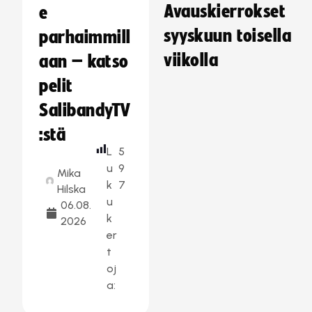
Avauskierrokset
e
syyskuun toisella
parhaimmill
viikolla
aan – katso
pelit
SalibandyTV
:stä
L
5
u
9
Mika
k
7
Hilska
u
06.08.
k
2026
er
t
oj
a: