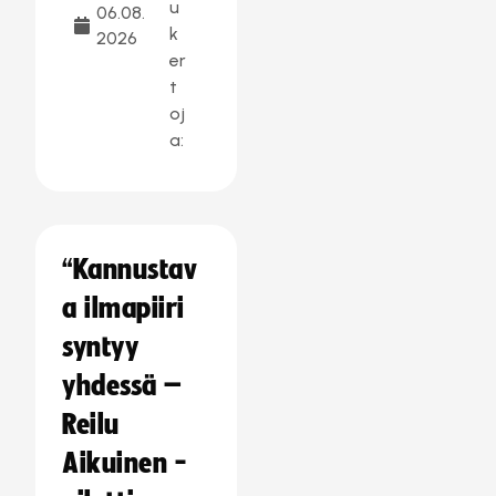
u
06.08.
k
2026
er
t
oj
a:
“Kannustav
a ilmapiiri
syntyy
yhdessä –
Reilu
Aikuinen -