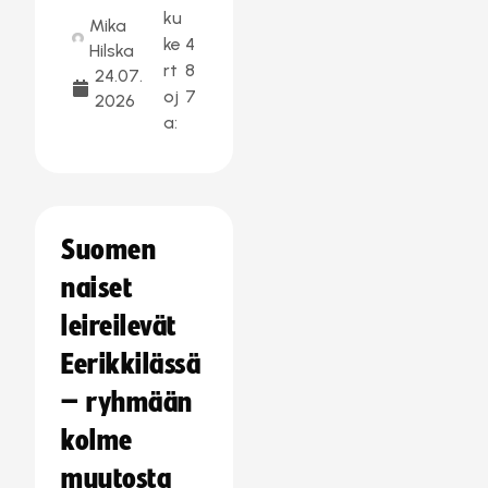
ku
Mika
ke
4
Hilska
rt
8
24.07.
oj
7
2026
a:
Suomen
naiset
leireilevät
Eerikkilässä
– ryhmään
kolme
muutosta