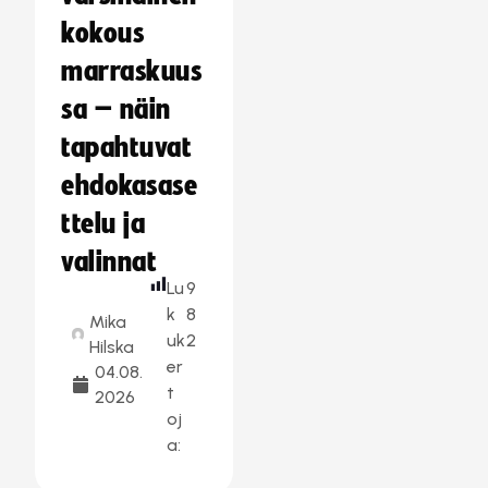
kokous
marraskuus
sa – näin
tapahtuvat
ehdokasase
ttelu ja
valinnat
Lu
9
k
8
Mika
uk
2
Hilska
er
04.08.
t
2026
oj
a: