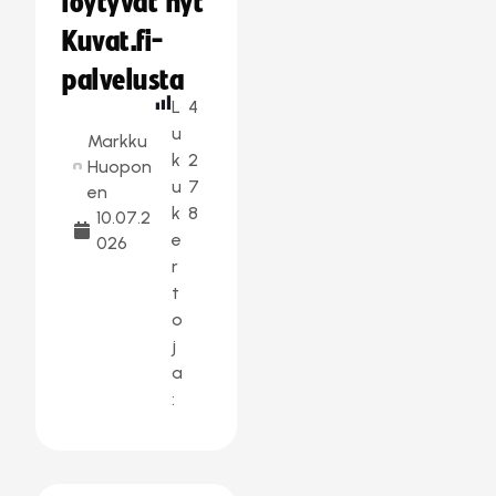
löytyvät nyt
Kuvat.fi-
palvelusta
L
4
u
Markku
k
2
Huopon
u
7
en
k
8
10.07.2
e
026
r
t
o
j
a
: