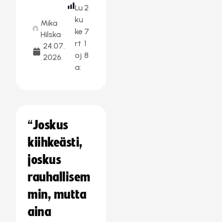
Lu
2
ku
Mika
ke
7
Hilska
rt
1
24.07.
oj
8
2026
a:
“Joskus
kiihkeästi,
joskus
rauhallisem
min, mutta
aina