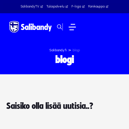
SalibandyTV
Tulospalvelu
F-liiga
Fanikauppa
>
Salibandy.fi
blogi
blogi
Saisiko olla lisää uutisia..?