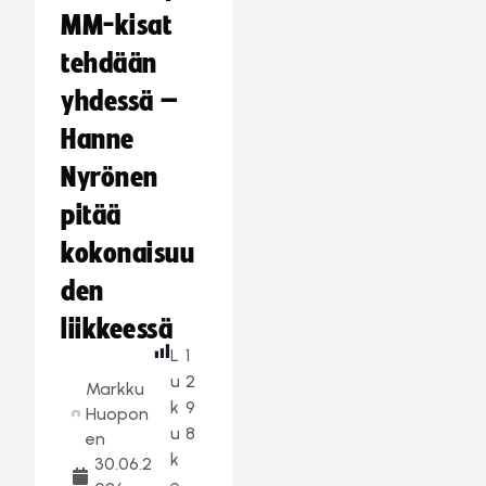
MM-kisat
tehdään
yhdessä –
Hanne
Nyrönen
pitää
kokonaisuu
den
liikkeessä
L
1
u
2
Markku
k
9
Huopon
u
8
en
k
30.06.2
e