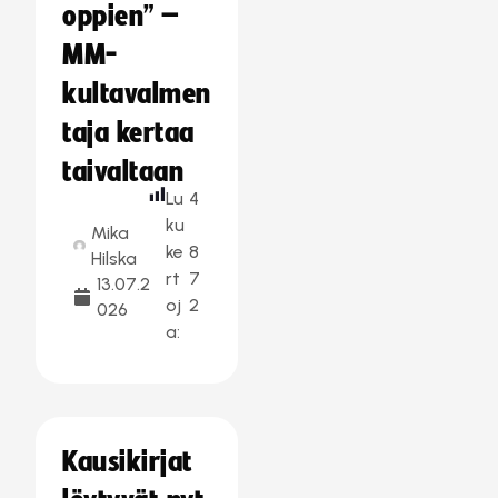
oppien” –
MM-
kultavalmen
taja kertaa
taivaltaan
Lu
4
ku
Mika
ke
8
Hilska
rt
7
13.07.2
oj
2
026
a:
Kausikirjat