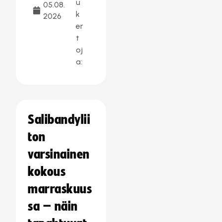
u
05.08.
k
2026
er
t
oj
a:
Salibandylii
ton
varsinainen
kokous
marraskuus
sa – näin