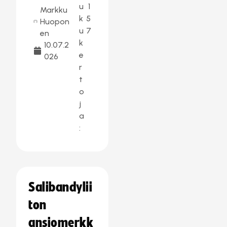
u
1
Markku
k
5
Huopon
u
7
en
k
10.07.2
e
026
r
t
o
j
a
:
Salibandylii
ton
ansiomerkk