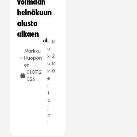
voimaan
heinäkuun
alusta
alkaen
L
8
u
Markku
k
2
Huopon
u
8
en
k
0
01.07.2
e
026
r
t
o
j
a
: