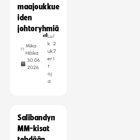
maajoukkue
iden
johtoryhmiä
Lu
1
k
2
Mika
uk
7
Hilska
er
1
30.06.
t
2026
oj
a:
Salibandyn
MM-kisat
tehdään