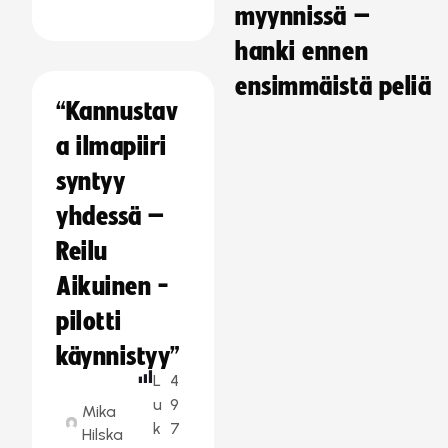
myynnissä –
hanki ennen
ensimmäistä peliä
“Kannustav
a ilmapiiri
syntyy
yhdessä –
Reilu
Aikuinen -
pilotti
käynnistyy”
L
4
u
9
Mika
k
7
Hilska