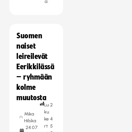
a:
Suomen
naiset
leireilevät
Eerikkilässä
– ryhmään
kolme
muutosta
Lu
2
ku
Mika
ke
4
Hilska
rt
5
24.07.