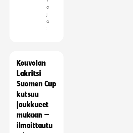
o
j
a
:
Kouvolan
Lakritsi
Suomen Cup
kutsuu
joukkueet
mukaan –
ilmoittautu