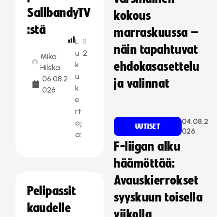
SalibandyTV
kokous
:stä
marraskuussa –
L
11
näin tapahtuvat
u
2
Mika
k
ehdokasasettelu
Hilska
u
06.08.2
ja valinnat
k
026
e
rt
04.08.2
oj
UUTISET
026
a:
F-liigan alku
häämöttää:
Avauskierrokset
Pelipassit
syyskuun toisella
kaudelle
viikolla