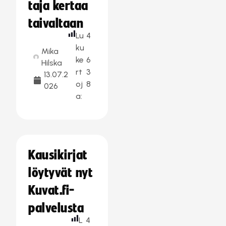
taja kertaa
taivaltaan
Lu
4
ku
Mika
ke
6
Hilska
rt
3
13.07.2
oj
8
026
a:
Kausikirjat
löytyvät nyt
Kuvat.fi-
palvelusta
L
4