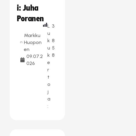
i: Juha
Poranen
L
3
u
Markku
k
8
Huopon
u
5
en
k
8
09.07.2
e
026
r
t
o
j
a
: