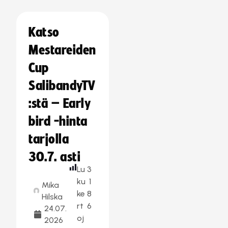
Katso
Mestareiden
Cup
SalibandyTV
:stä – Early
bird -hinta
tarjolla
30.7. asti
Lu
3
ku
1
Mika
ke
8
Hilska
rt
6
24.07.
oj
2026