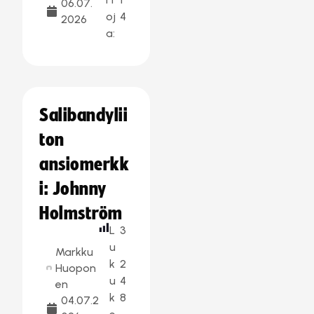
06.07.
oj
4
2026
a:
Salibandylii
ton
ansiomerkk
i: Johnny
Holmström
L
3
u
Markku
k
2
Huopon
u
4
en
k
8
04.07.2