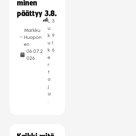
minen
päättyy 3.8.
L
3
u
Markku
k
9
Huopon
u
1
en
k
6
06.07.2
e
026
r
t
o
j
a
: