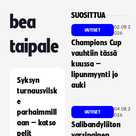
SUOSITTUA
bea
02.08.2
UUTISET
026
taipale
Champions Cup
vauhtiin tässä
kuussa –
lipunmyynti jo
Syksyn
auki
turnausvilsk
e
04.08.2
parhaimmill
UUTISET
026
aan – katso
Salibandyliiton
pelit
varsinainen