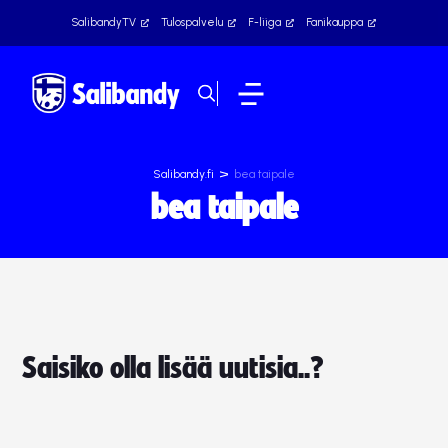
SalibandyTV
Tulospalvelu
F-liiga
Fanikauppa
>
Salibandy.fi
bea taipale
bea taipale
Saisiko olla lisää uutisia..?