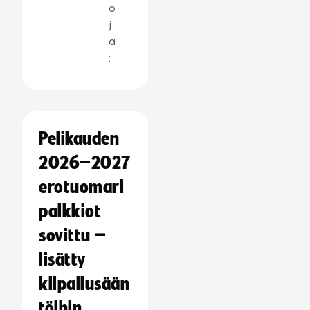
o
j
a
:
Pelikauden
2026–2027
erotuomari
palkkiot
sovittu –
lisätty
kilpailusään
töihin