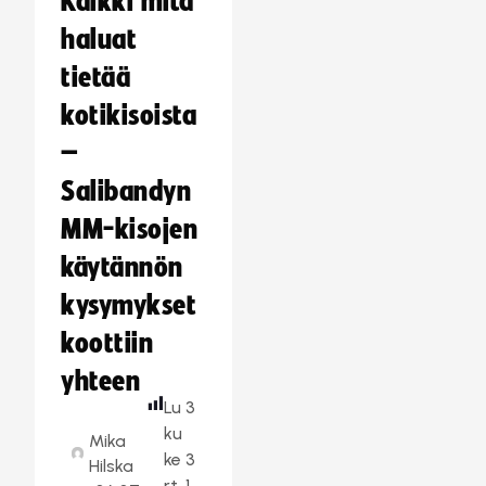
Kaikki mitä
haluat
tietää
kotikisoista
–
Salibandyn
MM-kisojen
käytännön
kysymykset
koottiin
yhteen
Lu
3
ku
Mika
ke
3
Hilska
rt
1