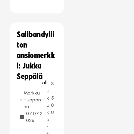
Salibandylii
ton
ansiomerkk
i: Jukka
Seppälä
L
3
u
Markku
k
5
Huopon
u
8
en
k
8
07.07.2
e
026
r
t