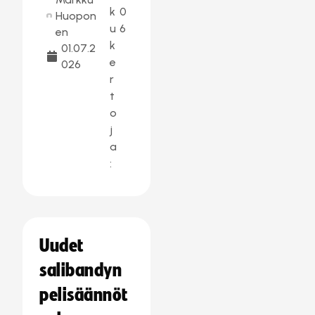
k
0
Huopon
u
6
en
k
01.07.2
e
026
r
t
o
j
a
:
Uudet
salibandyn
pelisäännöt