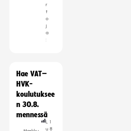
r
t
o
j
a
:
Hae VAT–
HVK-
koulutuksee
n 30.8.
mennessä
L
1
u
8
Markku