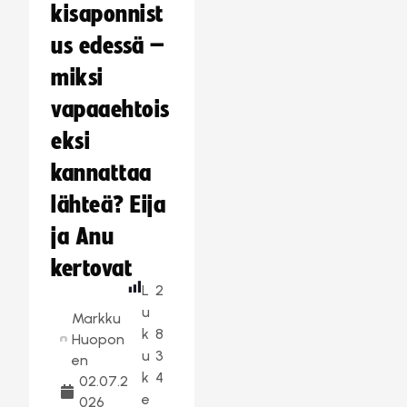
kisaponnist
us edessä –
miksi
vapaaehtois
eksi
kannattaa
lähteä? Eija
ja Anu
kertovat
L
2
u
Markku
k
8
Huopon
u
3
en
k
4
02.07.2
e
026