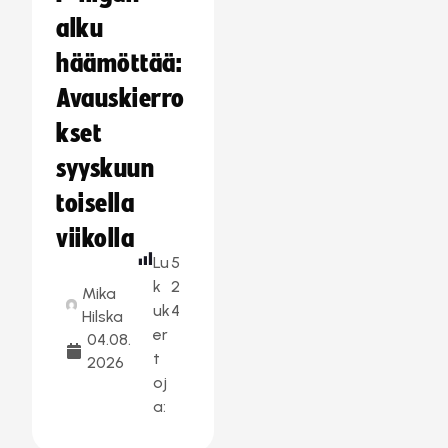
alku
häämöttää:
Avauskierro
kset
syyskuun
toisella
viikolla
Lu
5
k
2
Mika
uk
4
Hilska
er
04.08.
t
2026
oj
a: