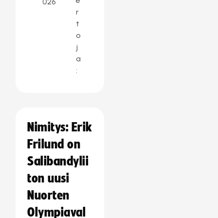
e
026
r
t
o
j
a
:
Nimitys: Erik
Frilund on
Salibandylii
ton uusi
Nuorten
Olympiaval