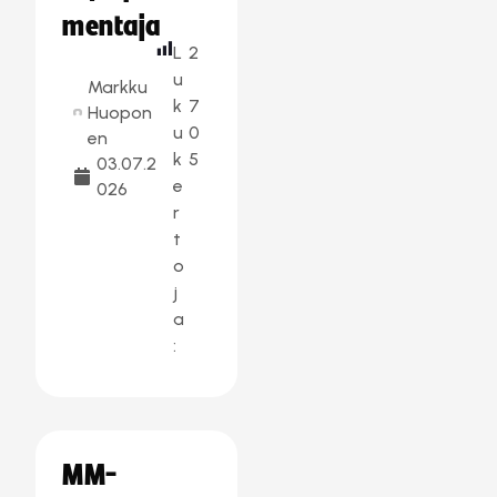
mentaja
L
2
u
Markku
k
7
Huopon
u
0
en
k
5
03.07.2
e
026
r
t
o
j
a
:
MM-