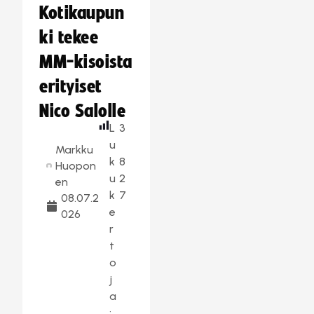
Kotikaupun
ki tekee
MM-kisoista
erityiset
Nico Salolle
L
3
u
Markku
k
8
Huopon
u
2
en
k
7
08.07.2
e
026
r
t
o
j
a
: