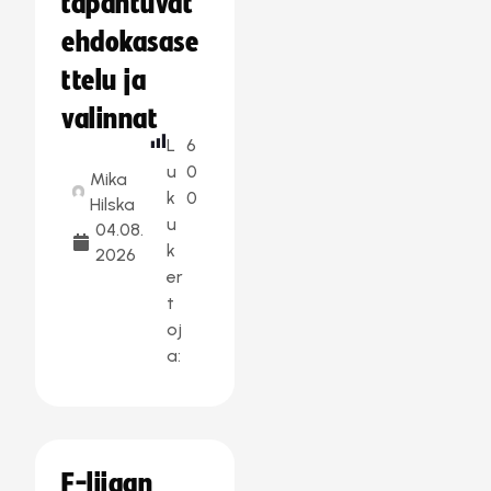
tapahtuvat
ehdokasase
ttelu ja
valinnat
L
6
u
0
Mika
k
0
Hilska
u
04.08.
k
2026
er
t
oj
a:
F-liigan