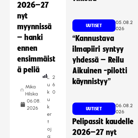
2026–27
nyt
05.08.2
myynnissä
UUTISET
026
– hanki
“Kannustava
ennen
ilmapiiri syntyy
ensimmäist
yhdessä – Reilu
ä peliä
Aikuinen -pilotti
L
2
käynnistyy”
u
6
Mika
k
0
Hilska
u
06.08.
06.08.2
k
2026
UUTISET
026
er
Pelipassit kaudelle
t
oj
2026–27 nyt
a: