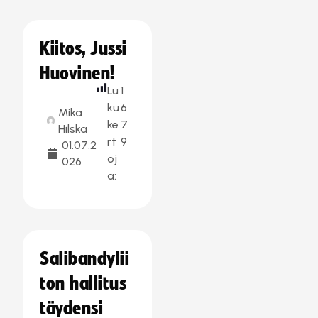
Kiitos, Jussi
Huovinen!
Lu
1
ku
6
Mika
ke
7
Hilska
rt
9
01.07.2
oj
026
a:
Salibandylii
ton hallitus
täydensi