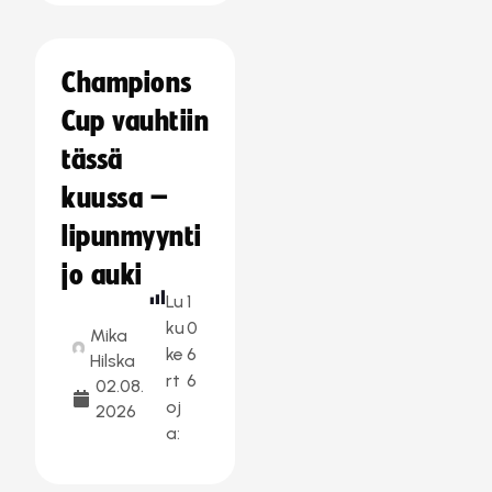
Champions
Cup vauhtiin
tässä
kuussa –
lipunmyynti
jo auki
Lu
1
ku
0
Mika
ke
6
Hilska
rt
6
02.08.
oj
2026
a: