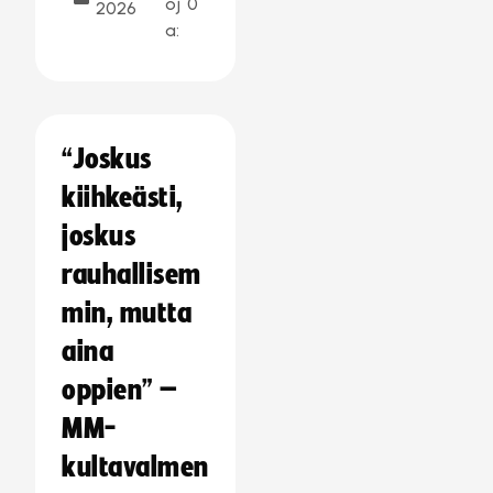
oj
0
2026
a:
“Joskus
kiihkeästi,
joskus
rauhallisem
min, mutta
aina
oppien” –
MM-
kultavalmen