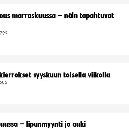
kous marraskuussa – näin tapahtuvat
799
ierrokset syyskuun toisella viikolla
686
uussa – lipunmyynti jo auki