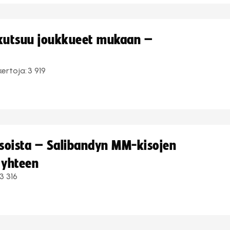
 kutsuu joukkueet mukaan –
kertoja:
3 919
kisoista – Salibandyn MM-kisojen
 yhteen
3 316