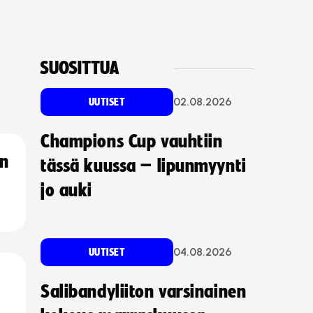
SUOSITTUA
02.08.2026
UUTISET
Champions Cup vauhtiin
an
tässä kuussa – lipunmyynti
jo auki
04.08.2026
UUTISET
Salibandyliiton varsinainen