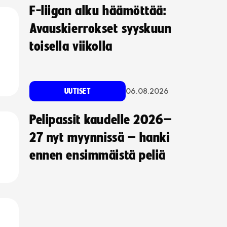
F-liigan alku häämöttää:
Avauskierrokset syyskuun
toisella viikolla
06.08.2026
UUTISET
Pelipassit kaudelle 2026–
27 nyt myynnissä – hanki
ennen ensimmäistä peliä