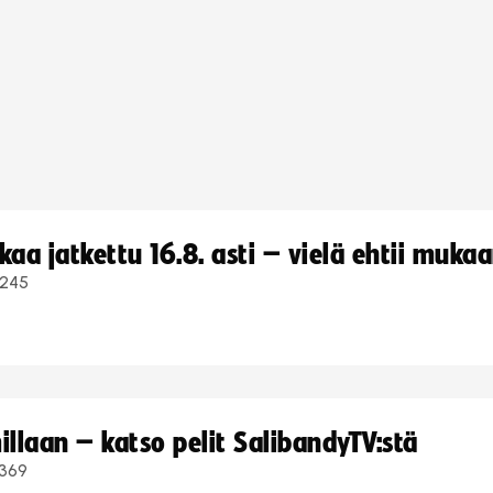
a jatkettu 16.8. asti – vielä ehtii muka
245
llaan – katso pelit SalibandyTV:stä
369