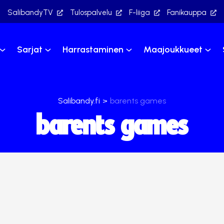
SalibandyTV
Tulospalvelu
F-liiga
Fanikauppa
Sarjat
Harrastaminen
Maajoukkueet
Salibandy.fi
>
barents games
barents games