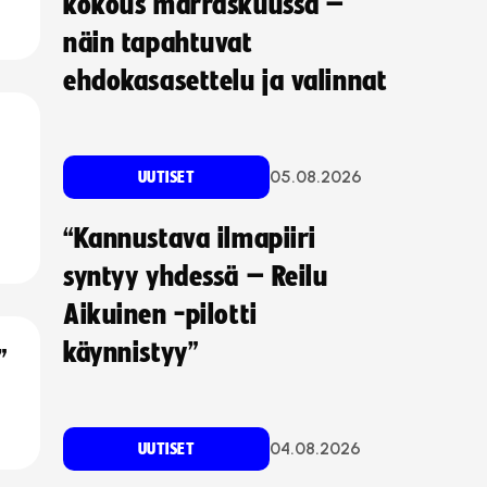
kokous marraskuussa –
näin tapahtuvat
ehdokasasettelu ja valinnat
05.08.2026
UUTISET
“Kannustava ilmapiiri
syntyy yhdessä – Reilu
Aikuinen -pilotti
käynnistyy”
”
04.08.2026
UUTISET