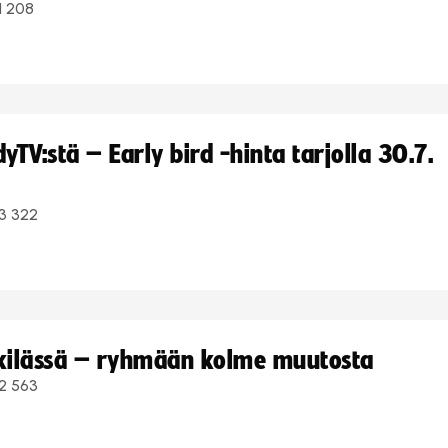
1 208
TV:stä – Early bird -hinta tarjolla 30.7.
3 322
kkilässä – ryhmään kolme muutosta
2 563