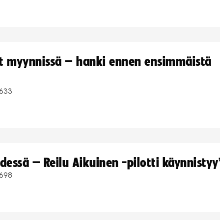
yt myynnissä – hanki ennen ensimmäistä
633
dessä – Reilu Aikuinen -pilotti käynnistyy
698