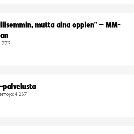
hallisemmin, mutta aina oppien” – MM-
aan
4 779
i-palvelusta
ertoja:
4 237