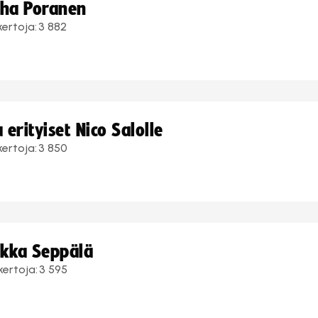
uha Poranen
kertoja:
3 882
erityiset Nico Salolle
kertoja:
3 850
ukka Seppälä
kertoja:
3 595