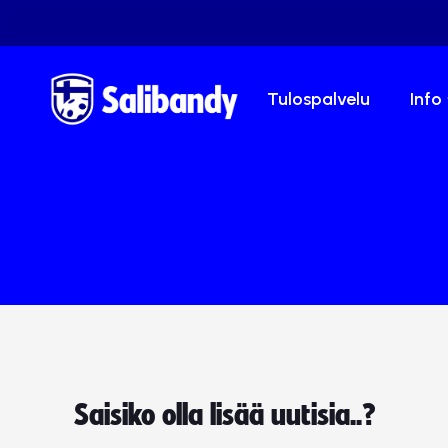
Tulospalvelu
Info
Saisiko olla lisää uutisia..?