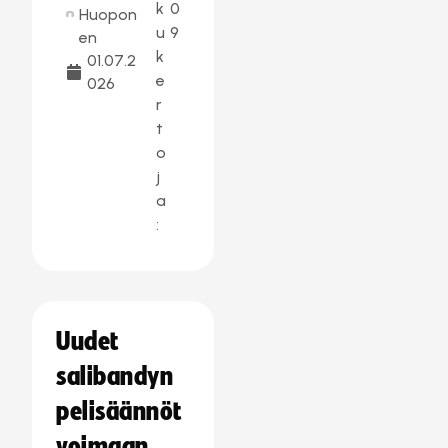
k
0
Huopon
u
9
en
k
01.07.2
e
026
r
t
o
j
a
:
Uudet
salibandyn
pelisäännöt
voimaan