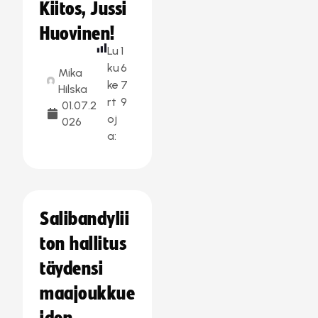
Kiitos, Jussi
Huovinen!
Lu
1
ku
6
Mika
ke
7
Hilska
rt
9
01.07.2
oj
026
a:
Salibandylii
ton hallitus
täydensi
maajoukkue