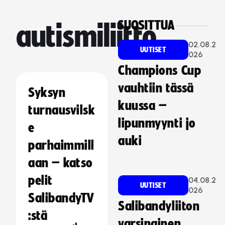
SUOSITTUA
autismiliitto
02.08.2
UUTISET
026
Champions Cup
vauhtiin tässä
Syksyn
kuussa –
turnausvilsk
lipunmyynti jo
e
auki
parhaimmill
aan – katso
pelit
04.08.2
UUTISET
026
SalibandyTV
Salibandyliiton
:stä
varsinainen