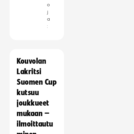
o
j
a
:
Kouvolan
Lakritsi
Suomen Cup
kutsuu
joukkueet
mukaan –
ilmoittautu