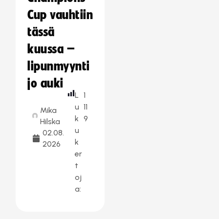
Cup vauhtiin
tässä
kuussa –
lipunmyynti
jo auki
L
1
u
11
Mika
k
9
Hilska
u
02.08.
k
2026
er
t
oj
a: