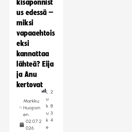
kisaponnist
us edessä –
miksi
vapaaehtois
eksi
kannattaa
lähteä? Eija
ja Anu
kertovat
L
2
u
Markku
k
8
Huopon
u
3
en
k
4
02.07.2
e
026