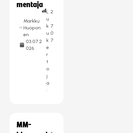
mentaja
L
2
u
Markku
k
7
Huopon
u
0
en
k
7
03.07.2
e
026
r
t
o
j
a
:
MM-