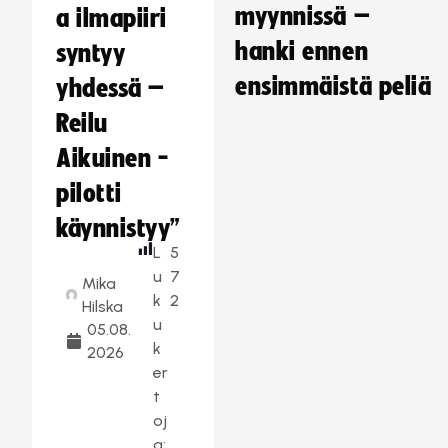
myynnissä –
a ilmapiiri
hanki ennen
syntyy
ensimmäistä peliä
yhdessä –
Reilu
Aikuinen -
pilotti
käynnistyy”
L
5
u
7
Mika
k
2
Hilska
u
05.08.
k
2026
er
t
oj
a: