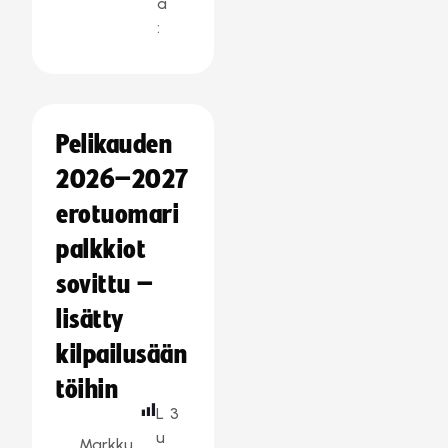
a
:
Pelikauden
2026–2027
erotuomari
palkkiot
sovittu –
lisätty
kilpailusään
töihin
L
3
u
Markku