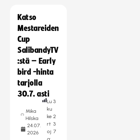
Katso
Mestareiden
Cup
SalibandyTV
:stä – Early
bird -hinta
tarjolla
30.7. asti
Lu
3
ku
Mika
ke
2
Hilska
rt
3
24.07.
oj
7
2026
a: