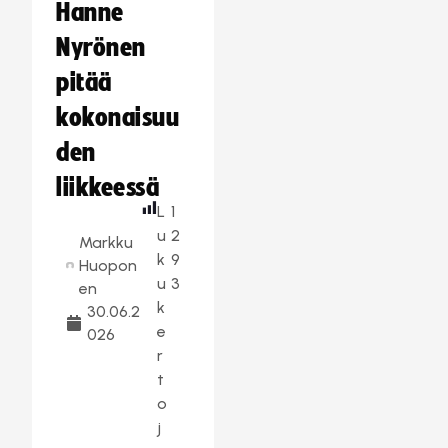
Hanne
Nyrönen
pitää
kokonaisuu
den
liikkeessä
L
1
u
2
Markku
k
9
Huopon
u
3
en
k
30.06.2
e
026
r
t
o
j