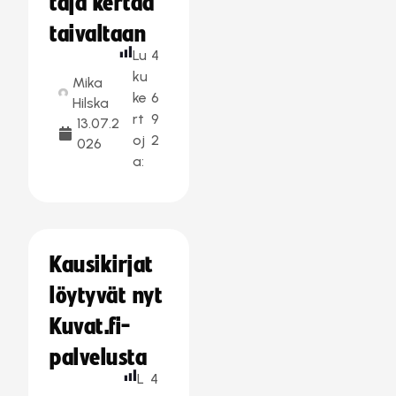
taja kertaa
taivaltaan
Lu
4
ku
Mika
ke
6
Hilska
rt
9
13.07.2
oj
2
026
a:
Kausikirjat
löytyvät nyt
Kuvat.fi-
palvelusta
L
4