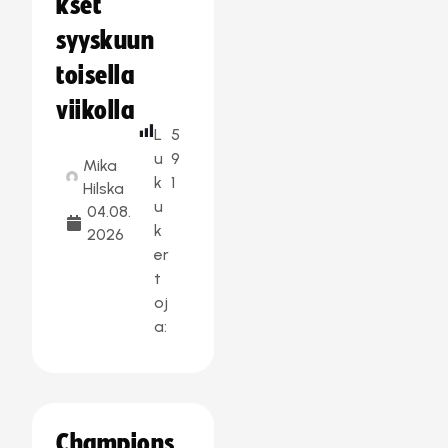
kset
syyskuun
toisella
viikolla
L
5
u
9
Mika
k
1
Hilska
u
04.08.
k
2026
er
t
oj
a:
Champions