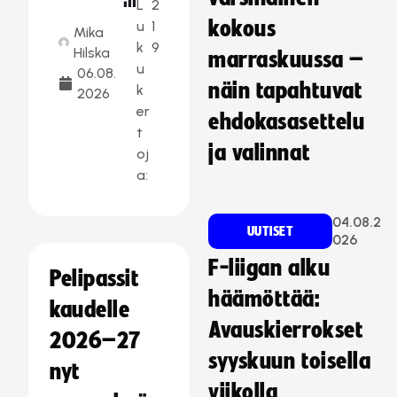
L
2
kokous
u
1
Mika
k
9
Hilska
marraskuussa –
u
06.08.
näin tapahtuvat
k
2026
er
ehdokasasettelu
t
ja valinnat
oj
a:
04.08.2
UUTISET
026
F-liigan alku
Pelipassit
häämöttää:
kaudelle
Avauskierrokset
2026–27
syyskuun toisella
nyt
viikolla