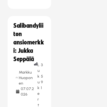
Salibandylii
ton
ansiomerkk
i: Jukka
Seppälä
L
3
u
Markku
k
5
Huopon
u
9
en
k
1
07.07.2
e
026
r
t