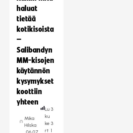
haluat
tietää
kotikisoista
–
Salibandyn
MM-kisojen
käytännön
kysymykset
koottiin
yhteen
Lu
3
ku
Mika
ke
3
Hilska
rt
1
06.07.