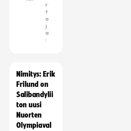
r
t
o
j
a
:
Nimitys: Erik
Frilund on
Salibandylii
ton uusi
Nuorten
Olympiaval