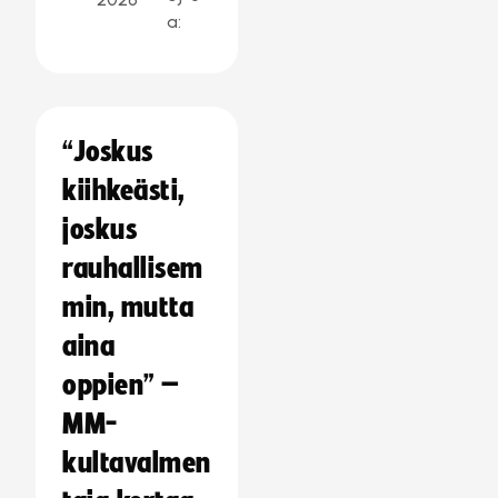
a:
“Joskus
kiihkeästi,
joskus
rauhallisem
min, mutta
aina
oppien” –
MM-
kultavalmen