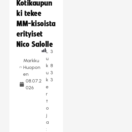
Kotikaupun
ki tekee
MM-kisoista
erityiset
Nico Salolle
L
3
u
Markku
k
8
Huopon
u
3
en
k
3
08.07.2
e
026
r
t
o
j
a
: