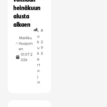
heinäkuun
alusta
alkaen
L
8
u
Markku
k
2
Huopon
u
9
en
k
5
01.07.2
e
026
rt
o
j
a: