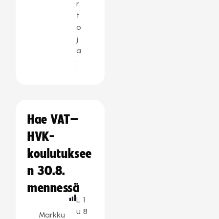
r
t
o
j
a
:
Hae VAT–
HVK-
koulutuksee
n 30.8.
mennessä
L
1
u
8
Markku