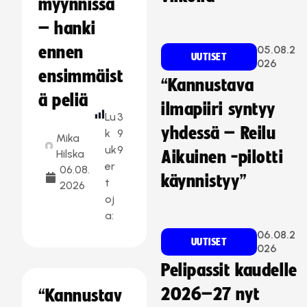
myynnissä
– hanki
ennen
05.08.2
UUTISET
026
ensimmäist
“Kannustava
ä peliä
ilmapiiri syntyy
Lu
3
yhdessä – Reilu
k
9
Mika
uk
9
Hilska
Aikuinen -pilotti
er
06.08.
käynnistyy”
t
2026
oj
a:
06.08.2
UUTISET
026
Pelipassit kaudelle
2026–27 nyt
“Kannustav