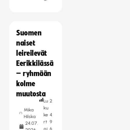
Suomen
naiset
leireilevät
Eerikkilässä
– ryhmään
kolme
muutosta
Lu
2
ku
Mika
ke
4
Hilska
rt
9
24.07.
oj
6
2026