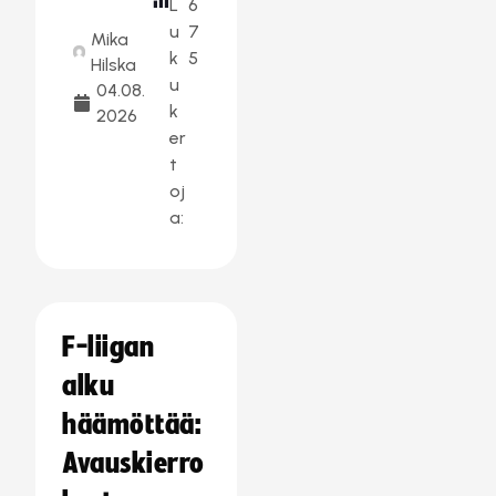
L
6
u
7
Mika
k
5
Hilska
u
04.08.
k
2026
er
t
oj
a:
F-liigan
alku
häämöttää:
Avauskierro