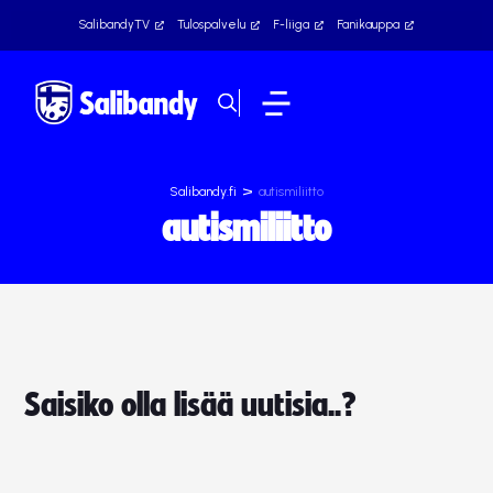
SalibandyTV
Tulospalvelu
F-liiga
Fanikauppa
>
Salibandy.fi
autismiliitto
autismiliitto
Saisiko olla lisää uutisia..?