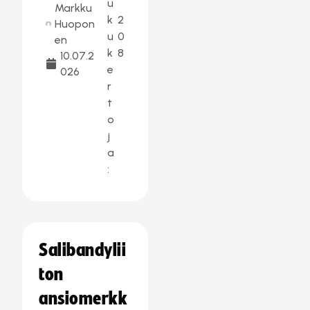
u
Markku
k
2
Huopon
u
0
en
k
8
10.07.2
e
026
r
t
o
j
a
:
Salibandylii
ton
ansiomerkk