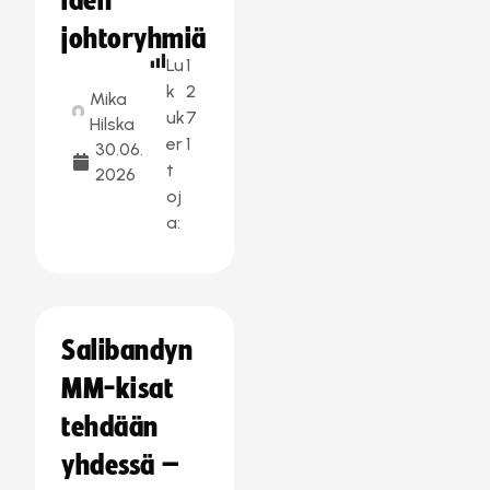
iden
johtoryhmiä
Lu
1
k
2
Mika
uk
7
Hilska
er
1
30.06.
t
2026
oj
a:
Salibandyn
MM-kisat
tehdään
yhdessä –