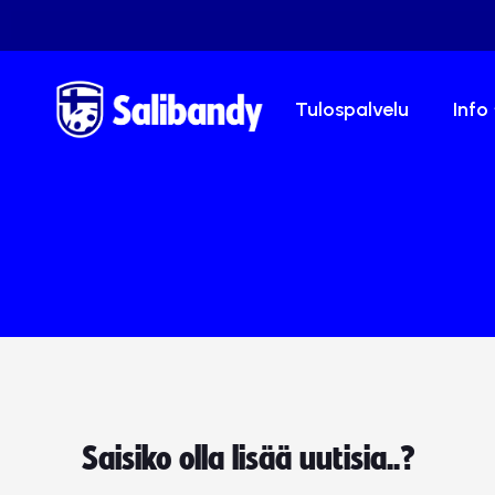
Tulospalvelu
Info
Saisiko olla lisää uutisia..?