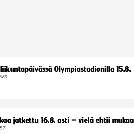
iikuntapäivässä Olympiastadionilla 15.8.
359
a jatkettu 16.8. asti – vielä ehtii muka
571