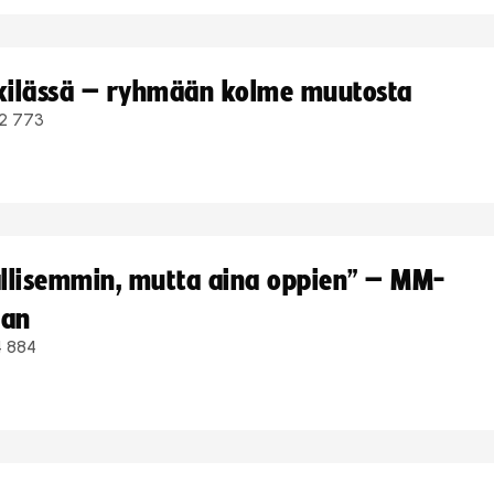
kkilässä – ryhmään kolme muutosta
2 773
hallisemmin, mutta aina oppien” – MM-
aan
4 884