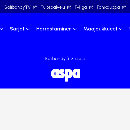
SalibandyTV
Tulospalvelu
F-liiga
Fanikauppa
Sarjat
Harrastaminen
Maajoukkueet
Salibandy.fi
>
aspa
aspa