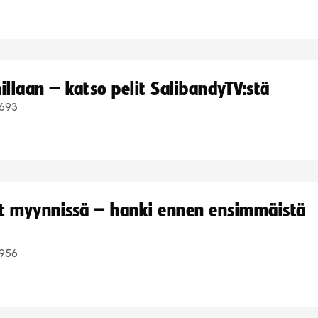
llaan – katso pelit SalibandyTV:stä
693
yt myynnissä – hanki ennen ensimmäistä
956