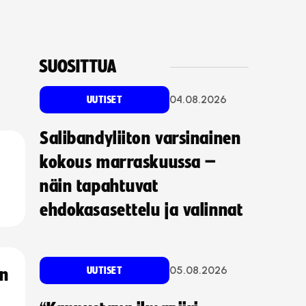
SUOSITTUA
04.08.2026
UUTISET
Salibandyliiton varsinainen
kokous marraskuussa –
näin tapahtuvat
ehdokasasettelu ja valinnat
05.08.2026
UUTISET
an