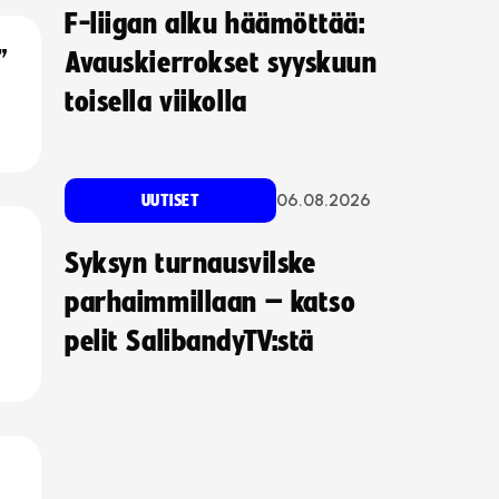
F-liigan alku häämöttää:
”
Avauskierrokset syyskuun
toisella viikolla
06.08.2026
UUTISET
Syksyn turnausvilske
parhaimmillaan – katso
pelit SalibandyTV:stä