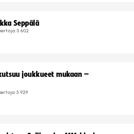
ukka Seppälä
kertoja:
3 602
 kutsuu joukkueet mukaan –
kertoja:
3 929