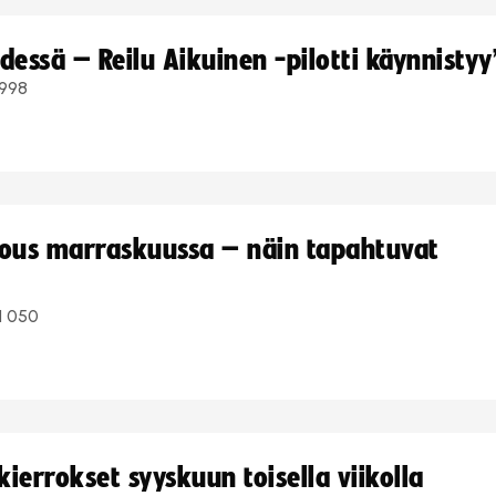
dessä – Reilu Aikuinen -pilotti käynnistyy
998
kous marraskuussa – näin tapahtuvat
1 050
ierrokset syyskuun toisella viikolla