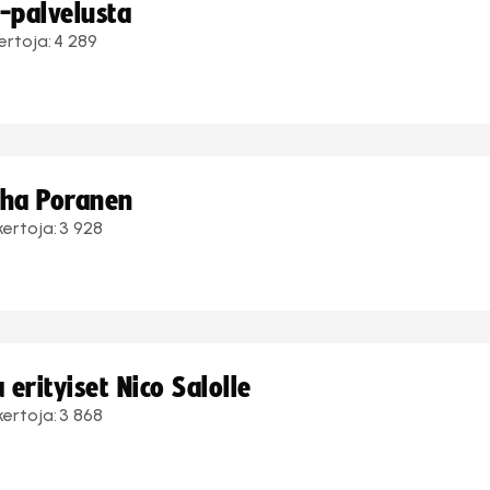
i-palvelusta
ertoja:
4 289
uha Poranen
kertoja:
3 928
erityiset Nico Salolle
kertoja:
3 868