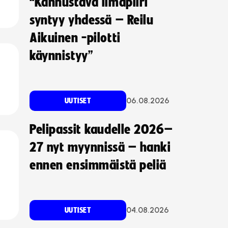
“Kannustava ilmapiiri
syntyy yhdessä – Reilu
Aikuinen -pilotti
käynnistyy”
06.08.2026
UUTISET
Pelipassit kaudelle 2026–
27 nyt myynnissä – hanki
ennen ensimmäistä peliä
04.08.2026
UUTISET