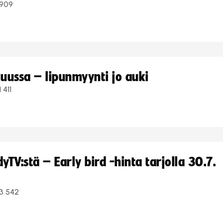
909
uussa – lipunmyynti jo auki
1 411
TV:stä – Early bird -hinta tarjolla 30.7.
3 542