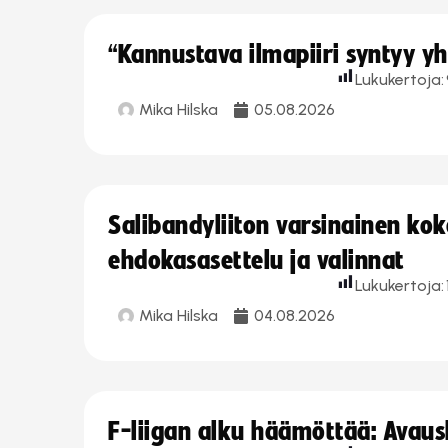
“Kannustava ilmapiiri syntyy yh
Lukukertoja:
Mika Hilska
05.08.2026
Salibandyliiton varsinainen ko
ehdokasasettelu ja valinnat
Lukukertoja:
Mika Hilska
04.08.2026
F-liigan alku häämöttää: Avausk