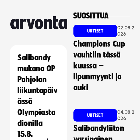
SUOSITTUA
arvonta
02.08.2
UUTISET
026
Champions Cup
vauhtiin tässä
Salibandy
kuussa –
mukana OP
lipunmyynti jo
Pohjolan
auki
liikuntapäiv
ässä
Olympiasta
04.08.2
UUTISET
026
dionilla
Salibandyliiton
15.8.
varsinainen