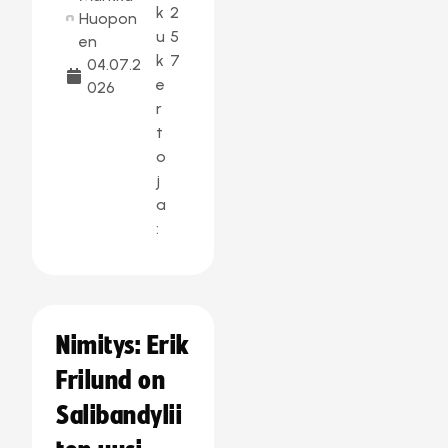
k
2
Huopon
u
5
en
k
7
04.07.2
e
026
r
t
o
j
a
:
Nimitys: Erik
Frilund on
Salibandylii