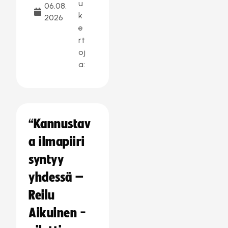
u
06.08.
k
2026
e
rt
oj
a:
“Kannustav
a ilmapiiri
syntyy
yhdessä –
Reilu
Aikuinen -