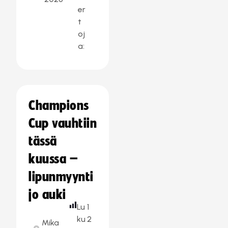
er
t
oj
a:
Champions
Cup vauhtiin
tässä
kuussa –
lipunmyynti
jo auki
Lu
1
ku
2
Mika