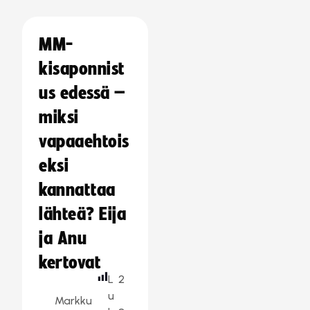
MM-
kisaponnist
us edessä –
miksi
vapaaehtois
eksi
kannattaa
lähteä? Eija
ja Anu
kertovat
L
2
u
Markku