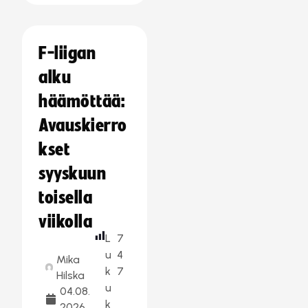
F-liigan
alku
häämöttää:
Avauskierro
kset
syyskuun
toisella
viikolla
L
7
u
4
Mika
k
7
Hilska
u
04.08.
k
2026