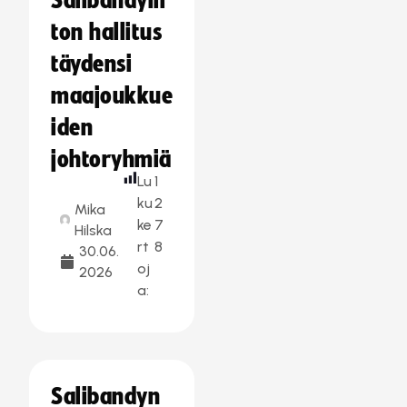
Salibandylii
ton hallitus
täydensi
maajoukkue
iden
johtoryhmiä
Lu
1
ku
2
Mika
ke
7
Hilska
rt
8
30.06.
oj
2026
a:
Salibandyn