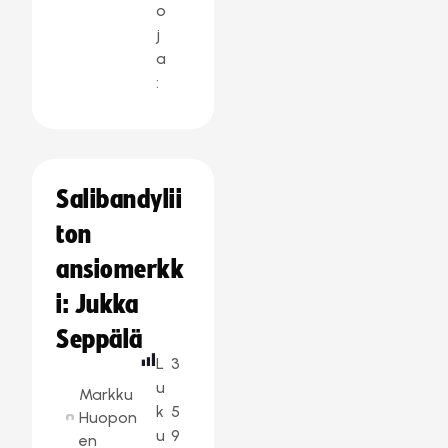
o
j
a
:
Salibandylii
ton
ansiomerkk
i: Jukka
Seppälä
L
3
u
Markku
k
5
Huopon
u
9
en