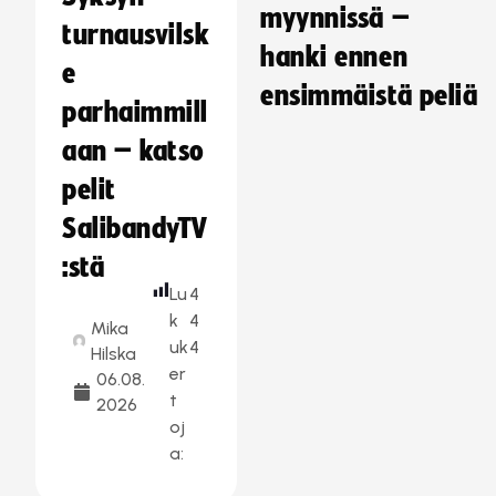
myynnissä –
turnausvilsk
hanki ennen
e
ensimmäistä peliä
parhaimmill
aan – katso
pelit
SalibandyTV
:stä
Lu
4
k
4
Mika
uk
4
Hilska
er
06.08.
t
2026
oj
a: