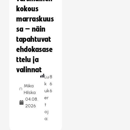
kokous
marraskuus
sa – näin
tapahtuvat
ehdokasase
ttelu ja
valinnat
Lu
8
k
6
Mika
uk
6
Hilska
er
04.08.
t
2026
oj
a: