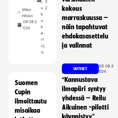
L
5
kokous
u
2
Mika
k
Hilska
marraskuussa –
u
08.08.2
näin tapahtuvat
k
026
e
ehdokasasettelu
rt
ja valinnat
oj
a:
05.08.2
UUTISET
026
“Kannustava
Suomen
ilmapiiri syntyy
Cupin
yhdessä – Reilu
ilmoittautu
Aikuinen -pilotti
misaikaa
käynnistyy”