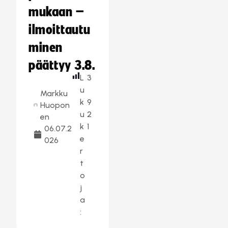
mukaan –
ilmoittautu
minen
päättyy 3.8.
L
3
u
Markku
k
9
Huopon
u
2
en
k
1
06.07.2
e
026
r
t
o
j
a
: