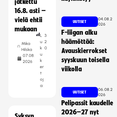
jatkettu
16.8. asti –
vielä ehtii
04.08.2
UUTISET
026
mukaan
F-liigan alku
L
3
häämöttää:
u
2
Mika
k
0
Hilska
Avauskierrokset
u
07.08.
syyskuun toisella
k
2026
er
viikolla
t
oj
a:
06.08.2
UUTISET
026
Pelipassit kaudelle
2026–27 nyt
Syksyn