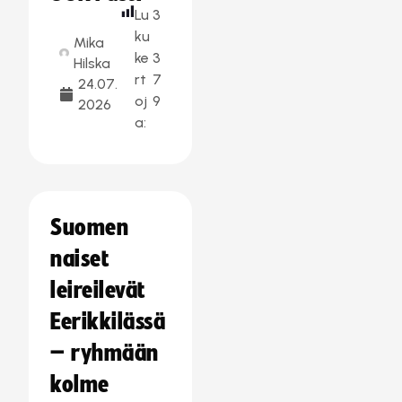
Lu
3
ku
Mika
ke
3
Hilska
rt
7
24.07.
oj
9
2026
a:
Suomen
naiset
leireilevät
Eerikkilässä
– ryhmään
kolme