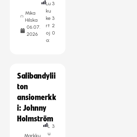
Lu
3
ku
Mika
ke
3
Hilska
rt
2
06.07.
oj
0
2026
a:
Salibandylii
ton
ansiomerkk
i: Johnny
Holmström
L
3
u
Markku