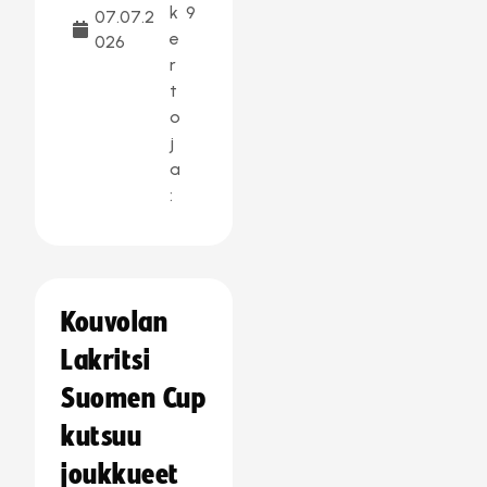
k
9
07.07.2
e
026
r
t
o
j
a
:
Kouvolan
Lakritsi
Suomen Cup
kutsuu
joukkueet