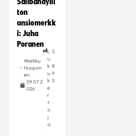
Salibandylii
ton
ansiomerkk
i: Juha
Poranen
L
3
u
Markku
k
8
Huopon
u
9
en
k
5
09.07.2
e
026
r
t
o
j
a
: