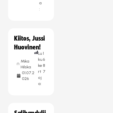
a
:
Kiitos, Jussi
Huovinen!
Lu
1
ku
6
Mika
ke
8
Hilska
rt
7
01.07.2
oj
026
a: