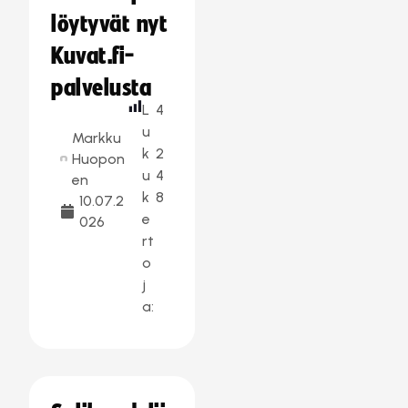
löytyvät nyt
Kuvat.fi-
palvelusta
L
4
u
Markku
k
2
Huopon
u
4
en
k
8
10.07.2
e
026
rt
o
j
a: