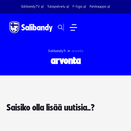
SalibandyTV
Tulospalvelu
F-liiga
Fanikauppa
>
Salibandy.fi
arvonta
arvonta
Saisiko olla lisää uutisia..?