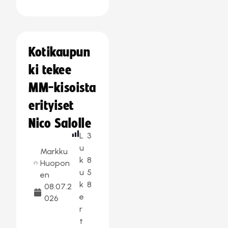
Kotikaupun
ki tekee
MM-kisoista
erityiset
Nico Salolle
L
3
u
Markku
k
8
Huopon
u
5
en
k
8
08.07.2
e
026
r
t