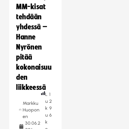
MM-kisat
tehdään
yhdessä –
Hanne
Nyrönen
pitää
kokonaisuu
den
liikkeessä
L
1
u
2
Markku
k
9
Huopon
u
6
en
k
30.06.2
e