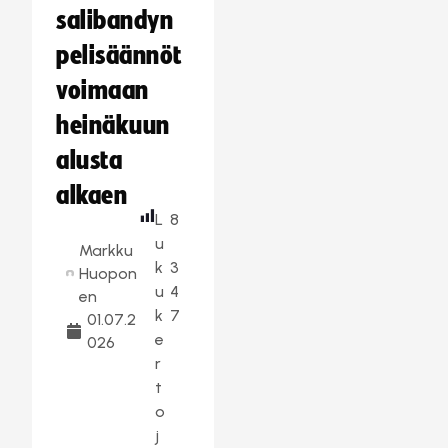
salibandyn
pelisäännöt
voimaan
heinäkuun
alusta
alkaen
L
8
u
Markku
k
3
Huopon
u
4
en
k
7
01.07.2
e
026
r
t
o
j