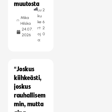
muutosta
Lu
2
ku
Mika
ke
6
Hilska
rt
2
24.07.
oj
0
2026
a:
“Joskus
kiihkeästi,
joskus
rauhallisem
min, mutta