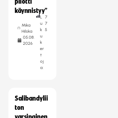
pilotti
käynnistyy”
L
7
u
7
Mika
k
5
Hilska
u
05.08.
k
2026
er
t
oj
a:
Salibandylii
ton
varsinainen