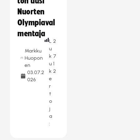
ton uusi
Nuorten
Olympiaval
mentaja
L
2
u
Markku
k
7
Huopon
u
1
en
k
2
03.07.2
e
026
r
t
o
j
a
: