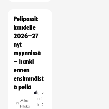
Pelipassit
kaudelle
2026–27
nyt
myynnissä
– hanki
ennen
ensimmäist
ä peliä
L
7
u
1
Mika
k
2
Hilska