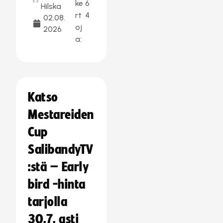
ke
6
Hilska
rt
4
02.08.
oj
2026
a:
Katso
Mestareiden
Cup
SalibandyTV
:stä – Early
bird -hinta
tarjolla
30.7. asti