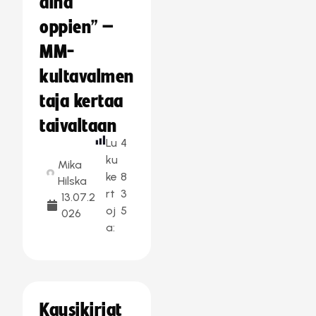
aina
oppien” –
MM-
kultavalmen
taja kertaa
taivaltaan
Lu
4
ku
Mika
ke
8
Hilska
rt
3
13.07.2
oj
5
026
a:
Kausikirjat