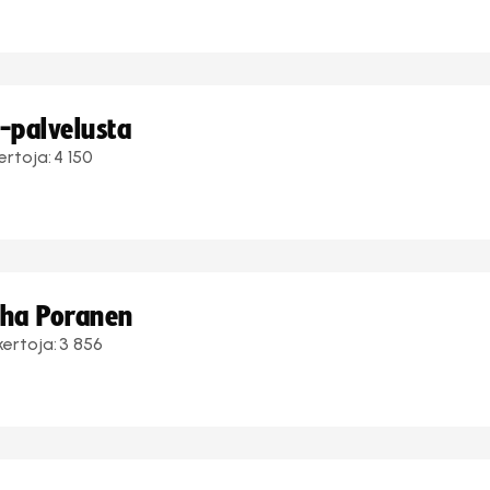
i-palvelusta
ertoja:
4 150
uha Poranen
kertoja:
3 856