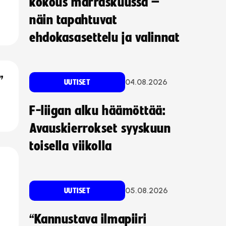
kokous marraskuussa –
näin tapahtuvat
ehdokasasettelu ja valinnat
”
04.08.2026
UUTISET
F-liigan alku häämöttää:
Avauskierrokset syyskuun
toisella viikolla
05.08.2026
UUTISET
“Kannustava ilmapiiri