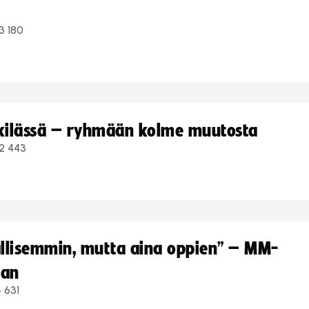
3 180
kkilässä – ryhmään kolme muutosta
2 443
hallisemmin, mutta aina oppien” – MM-
aan
 631