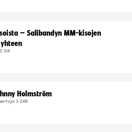
kisoista – Salibandyn MM-kisojen
 yhteen
3 314
Johnny Holmström
kertoja:
3 248