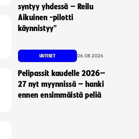
syntyy yhdessä – Reilu
Aikuinen -pilotti
käynnistyy”
06.08.2026
UUTISET
Pelipassit kaudelle 2026–
27 nyt myynnissä – hanki
ennen ensimmäistä peliä