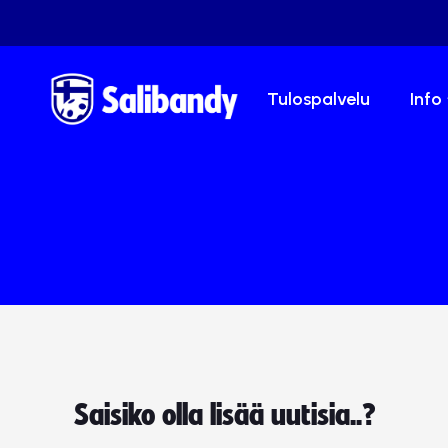
Tulospalvelu
Info
Saisiko olla lisää uutisia..?