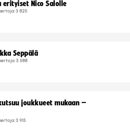
erityiset Nico Salolle
kertoja:
3 825
ukka Seppälä
kertoja:
3 588
 kutsuu joukkueet mukaan –
kertoja:
3 915