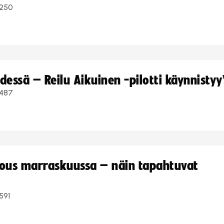
250
dessä – Reilu Aikuinen -pilotti käynnistyy
487
kous marraskuussa – näin tapahtuvat
591