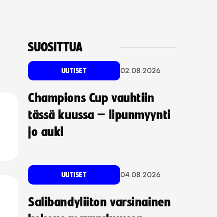
SUOSITTUA
02.08.2026
UUTISET
Champions Cup vauhtiin
tässä kuussa – lipunmyynti
jo auki
04.08.2026
UUTISET
Salibandyliiton varsinainen