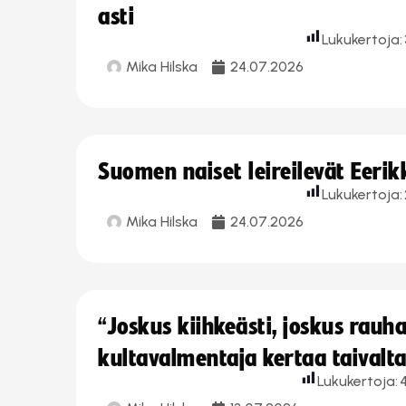
asti
Lukukertoja:
Mika Hilska
24.07.2026
Suomen naiset leireilevät Eeri
Lukukertoja:
Mika Hilska
24.07.2026
“Joskus kiihkeästi, joskus rau
kultavalmentaja kertaa taivalt
Lukukertoja:
4