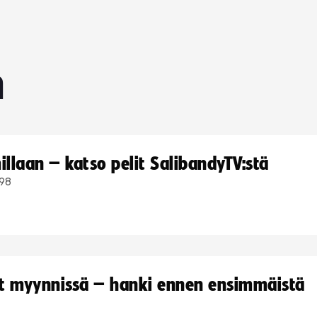
n
llaan – katso pelit SalibandyTV:stä
98
yt myynnissä – hanki ennen ensimmäistä