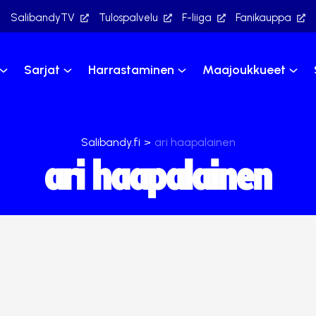
SalibandyTV
Tulospalvelu
F-liiga
Fanikauppa
Sarjat
Harrastaminen
Maajoukkueet
Salibandy.fi
>
ari haapalainen
ari haapalainen