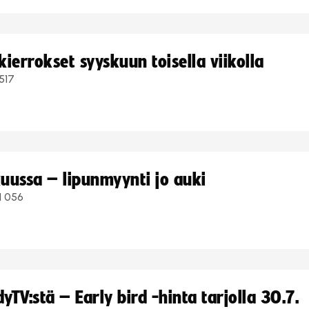
ierrokset syyskuun toisella viikolla
517
uussa – lipunmyynti jo auki
1 056
TV:stä – Early bird -hinta tarjolla 30.7.