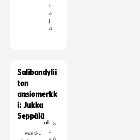
t
o
j
a
:
Salibandylii
ton
ansiomerkk
i: Jukka
Seppälä
L
3
u
Markku
k
6