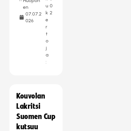
Huopon
u
0
en
k
2
07.07.2
e
026
r
t
o
j
a
:
Kouvolan
Lakritsi
Suomen Cup
kutsuu