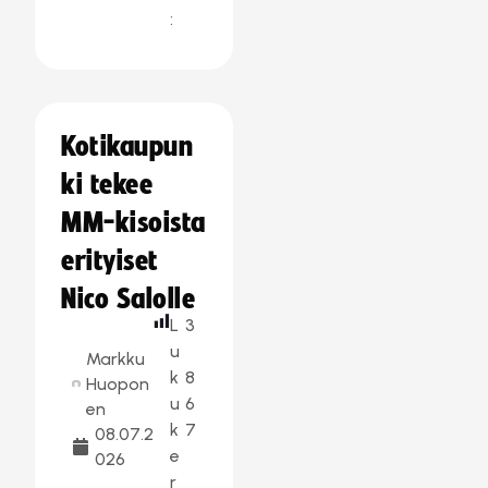
:
Kotikaupun
ki tekee
MM-kisoista
erityiset
Nico Salolle
L
3
u
Markku
k
8
Huopon
u
6
en
k
7
08.07.2
e
026
r