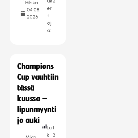
uk
2
Hilska
er
04.08.
t
2026
oj
a:
Champions
Cup vauhtiin
tässä
kuussa –
lipunmyynti
jo auki
Lu
1
k
3
Mika