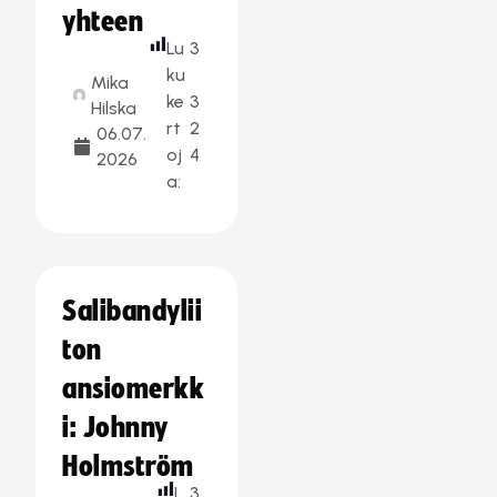
yhteen
Lu
3
ku
Mika
ke
3
Hilska
rt
2
06.07.
oj
4
2026
a:
Salibandylii
ton
ansiomerkk
i: Johnny
Holmström
L
3