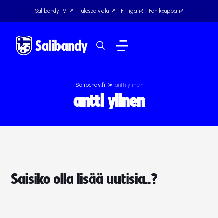
SalibandyTV
Tulospalvelu
F-liiga
Fanikauppa
>
Salibandy.fi
antti ylinen
antti ylinen
Saisiko olla lisää uutisia..?