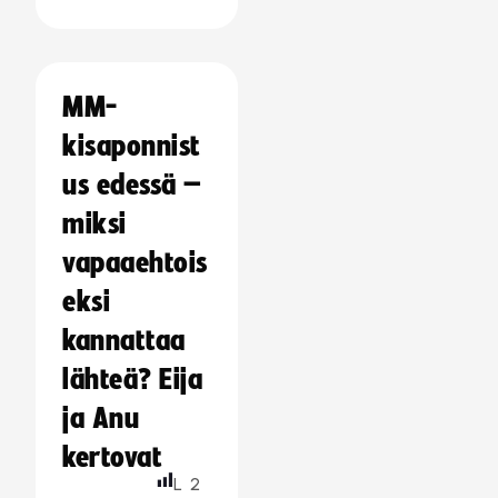
MM-
kisaponnist
us edessä –
miksi
vapaaehtois
eksi
kannattaa
lähteä? Eija
ja Anu
kertovat
L
2