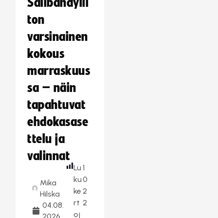
Salibandylii
ton
varsinainen
kokous
marraskuus
sa – näin
tapahtuvat
ehdokasase
ttelu ja
valinnat
Lu
1
ku
0
Mika
ke
2
Hilska
rt
2
04.08.
oj
2026