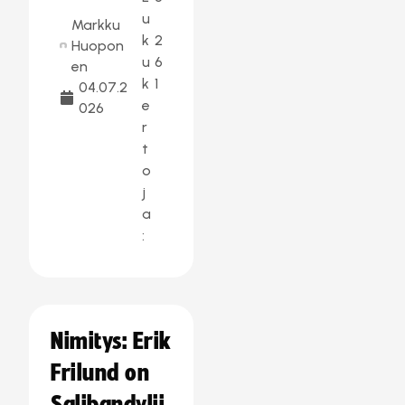
u
Markku
k
2
Huopon
u
6
en
k
1
04.07.2
e
026
r
t
o
j
a
:
Nimitys: Erik
Frilund on