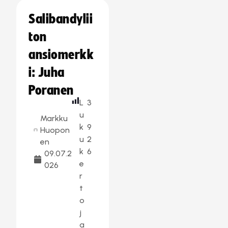
Salibandylii
ton
ansiomerkk
i: Juha
Poranen
L
3
u
Markku
k
9
Huopon
u
2
en
k
6
09.07.2
e
026
r
t
o
j
a