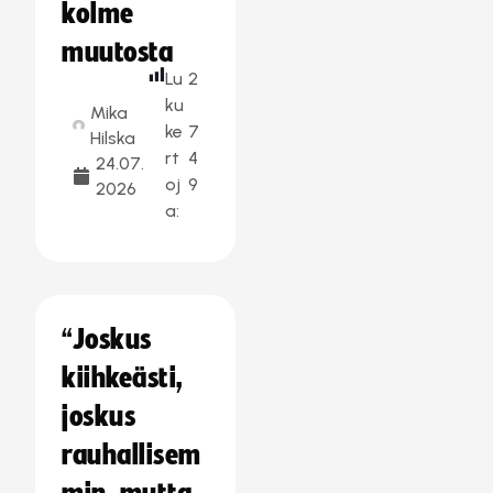
kolme
muutosta
Lu
2
ku
Mika
ke
7
Hilska
rt
4
24.07.
oj
9
2026
a:
“Joskus
kiihkeästi,
joskus
rauhallisem