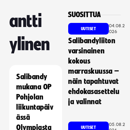
SUOSITTUA
antti
04.08.2
UUTISET
026
ylinen
Salibandyliiton
varsinainen
kokous
marraskuussa –
Salibandy
näin tapahtuvat
mukana OP
ehdokasasettelu
Pohjolan
ja valinnat
liikuntapäiv
ässä
05.08.2
Olympiasta
UUTISET