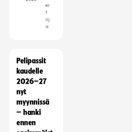
er
t
oj
a:
Pelipassit
kaudelle
2026–27
nyt
myynnissä
– hanki
ennen