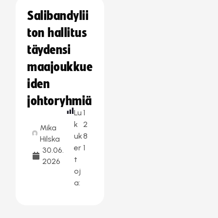
Salibandylii
ton hallitus
täydensi
maajoukkue
iden
johtoryhmiä
Lu
1
k
2
Mika
uk
8
Hilska
er
1
30.06.
t
2026
oj
a: