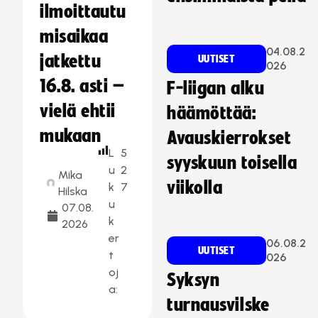
ilmoittautu
misaikaa
04.08.2
jatkettu
UUTISET
026
16.8. asti –
F-liigan alku
vielä ehtii
häämöttää:
mukaan
Avauskierrokset
L
5
syyskuun toisella
u
2
Mika
viikolla
k
7
Hilska
u
07.08.
k
2026
er
06.08.2
UUTISET
t
026
oj
Syksyn
a:
turnausvilske