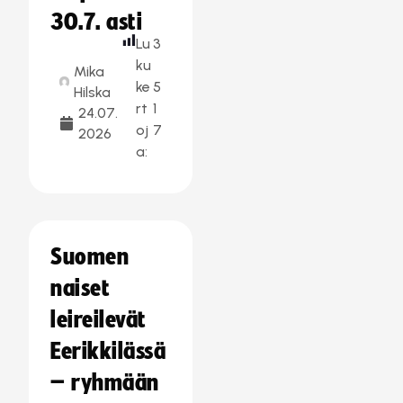
30.7. asti
Lu
3
ku
Mika
ke
5
Hilska
rt
1
24.07.
oj
7
2026
a:
Suomen
naiset
leireilevät
Eerikkilässä
– ryhmään