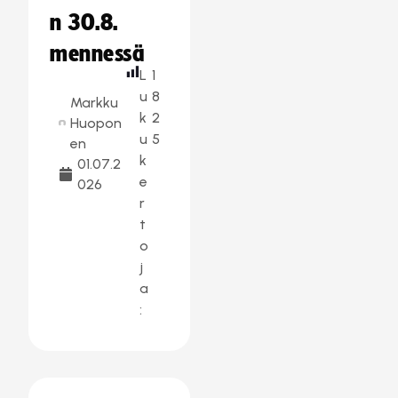
n 30.8.
mennessä
L
1
u
8
Markku
k
2
Huopon
u
5
en
k
01.07.2
e
026
r
t
o
j
a
: