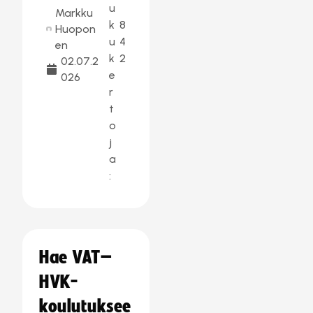
u
Markku
k
8
Huopon
u
4
en
k
2
02.07.2
e
026
r
t
o
j
a
:
Hae VAT–
HVK-
koulutuksee