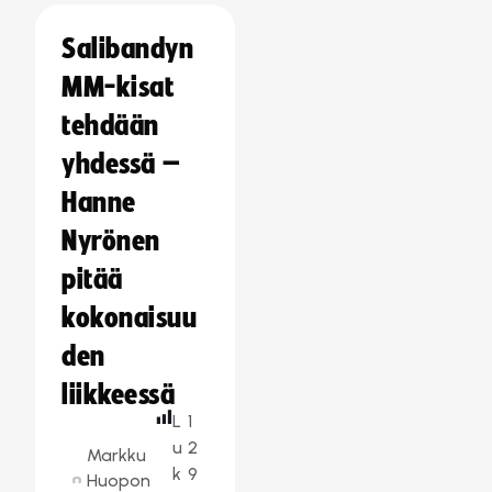
Salibandyn
MM-kisat
tehdään
yhdessä –
Hanne
Nyrönen
pitää
kokonaisuu
den
liikkeessä
L
1
u
2
Markku
k
9
Huopon