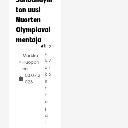
Salibandylii
ton uusi
Nuorten
Olympiaval
mentaja
L
2
u
Markku
k
7
Huopon
u
1
en
k
6
03.07.2
e
026
r
t
o
j
a
: