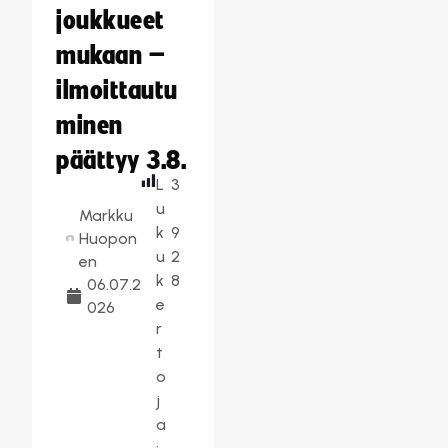
joukkueet
mukaan –
ilmoittautu
minen
päättyy 3.8.
L
3
u
Markku
k
9
Huopon
u
2
en
k
8
06.07.2
e
026
r
t
o
j
a