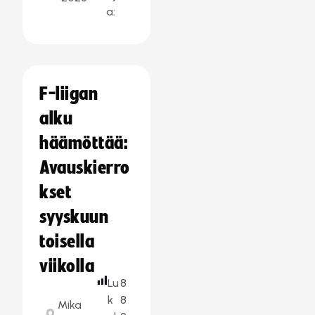
a:
F-liigan
alku
häämöttää:
Avauskierro
kset
syyskuun
toisella
viikolla
Lu
8
k
8
Mika