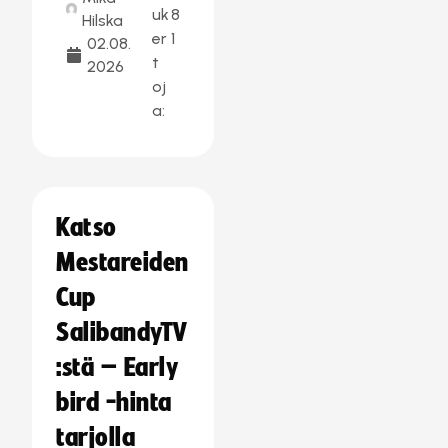
uk
8
Hilska
er
1
02.08.
t
2026
oj
a:
Katso
Mestareiden
Cup
SalibandyTV
:stä – Early
bird -hinta
tarjolla