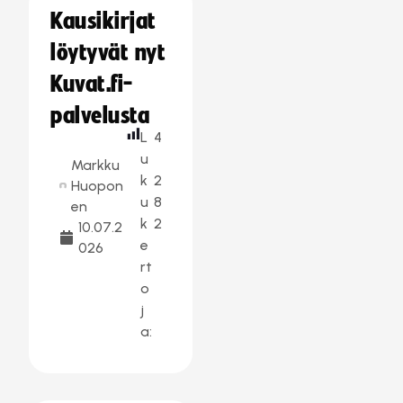
Kausikirjat
löytyvät nyt
Kuvat.fi-
palvelusta
L
4
u
Markku
k
2
Huopon
u
8
en
k
2
10.07.2
e
026
rt
o
j
a: