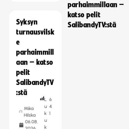
parhaimmillaan –
katso pelit
Syksyn
SalibandyTV:stä
turnausvilsk
e
parhaimmill
aan – katso
pelit
SalibandyTV
:stä
L
6
u
4
Mika
k
1
Hilska
u
06.08.
k
2026