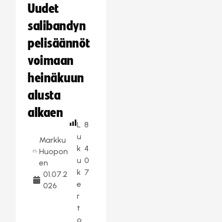
Uudet
salibandyn
pelisäännöt
voimaan
heinäkuun
alusta
alkaen
L
8
u
Markku
k
4
Huopon
u
0
en
k
7
01.07.2
e
026
r
t
o