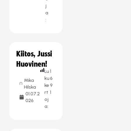
j
a
:
Kiitos, Jussi
Huovinen!
Lu
1
ku
6
Mika
ke
9
Hilska
rt
1
01.07.2
oj
026
a: