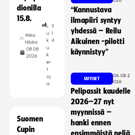
026
dionilla
“Kannustava
15.8.
ilmapiiri syntyy
L
3
yhdessä – Reilu
u
1
Mika
k
4
Aikuinen -pilotti
Hilska
u
08.08.
käynnistyy”
k
2026
er
t
06.08.2
oj
UUTISET
026
a:
Pelipassit kaudelle
2026–27 nyt
myynnissä –
Suomen
hanki ennen
Cupin
ensimmäistä peliä