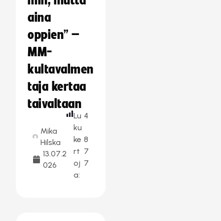
min, mutta
aina
oppien” –
MM-
kultavalmen
taja kertaa
taivaltaan
Lu
4
ku
Mika
ke
8
Hilska
rt
7
13.07.2
oj
7
026
a: