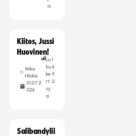
a:
Kiitos, Jussi
Huovinen!
Lu
1
ku
6
Mika
ke
9
Hilska
rt
2
01.07.2
oj
026
a:
Salibandylii