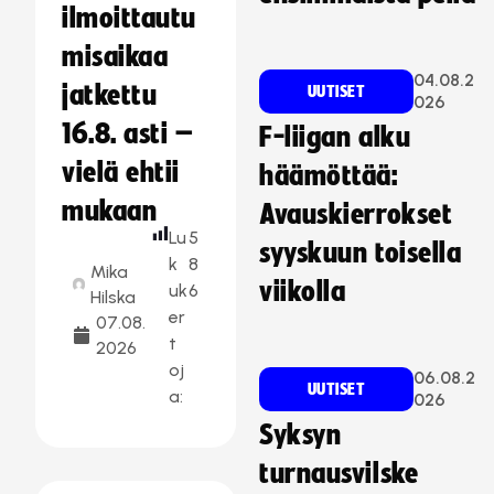
ilmoittautu
misaikaa
04.08.2
jatkettu
UUTISET
026
16.8. asti –
F-liigan alku
vielä ehtii
häämöttää:
mukaan
Avauskierrokset
Lu
5
syyskuun toisella
k
8
Mika
viikolla
uk
6
Hilska
er
07.08.
t
2026
oj
06.08.2
UUTISET
a:
026
Syksyn
turnausvilske