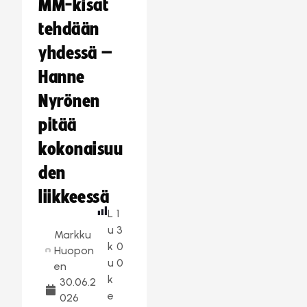
MM-kisat
tehdään
yhdessä –
Hanne
Nyrönen
pitää
kokonaisuu
den
liikkeessä
L
1
u
3
Markku
k
0
Huopon
u
0
en
k
30.06.2
e
026