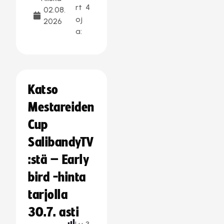
rt
4
02.08.
oj
2026
a:
Katso
Mestareiden
Cup
SalibandyTV
:stä – Early
bird -hinta
tarjolla
30.7. asti