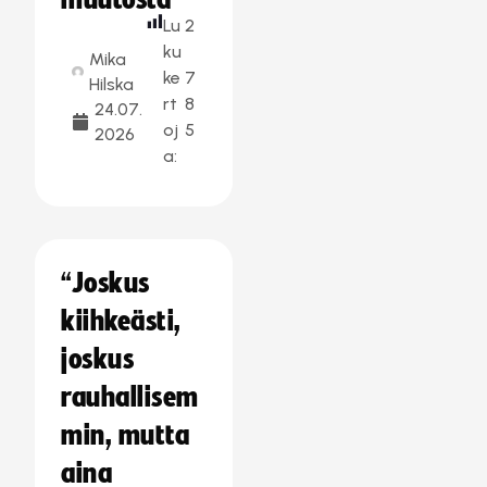
muutosta
Lu
2
ku
Mika
ke
7
Hilska
rt
8
24.07.
oj
5
2026
a:
“Joskus
kiihkeästi,
joskus
rauhallisem
min, mutta
aina