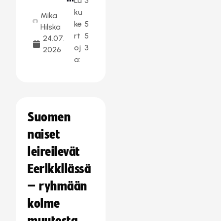
Lu
3
ku
Mika
ke
5
Hilska
rt
5
24.07.
oj
3
2026
a:
Suomen
naiset
leireilevät
Eerikkilässä
– ryhmään
kolme