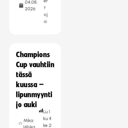
er
04.08.
t
2026
oj
a:
Champions
Cup vauhtiin
tässä
kuussa –
lipunmyynti
jo auki
Lu
1
ku
4
Mika
ke
2
Hilska