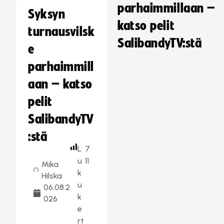
parhaimmillaan –
Syksyn
katso pelit
turnausvilsk
SalibandyTV:stä
e
parhaimmill
aan – katso
pelit
SalibandyTV
:stä
L
7
u
11
Mika
k
Hilska
u
06.08.2
k
026
e
rt