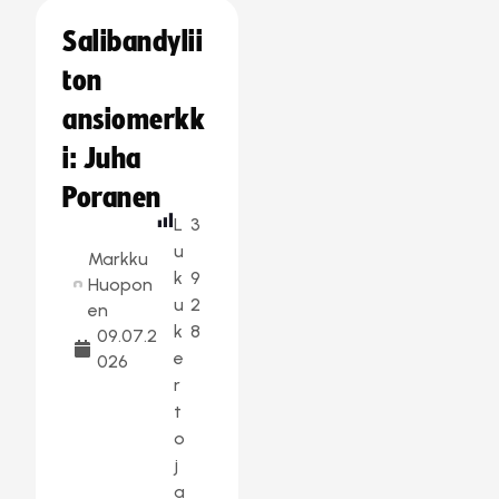
Salibandylii
ton
ansiomerkk
i: Juha
Poranen
L
3
u
Markku
k
9
Huopon
u
2
en
k
8
09.07.2
e
026
r
t
o
j
a