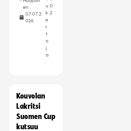
Huopon
u
0
en
k
2
07.07.2
e
026
r
t
o
j
a
:
Kouvolan
Lakritsi
Suomen Cup
kutsuu