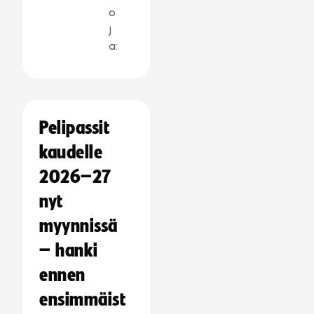
o
j
a:
Pelipassit
kaudelle
2026–27
nyt
myynnissä
– hanki
ennen
ensimmäist