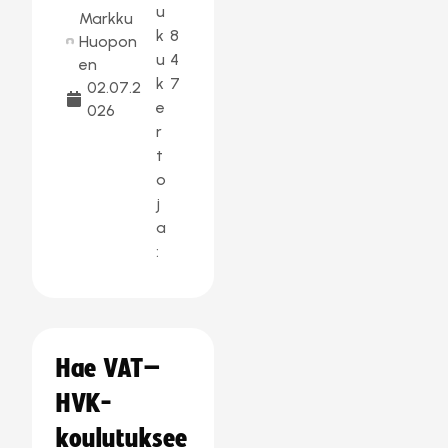
u
Markku
k
8
Huopon
u
4
en
k
7
02.07.2
e
026
r
t
o
j
a
:
Hae VAT–
HVK-
koulutuksee