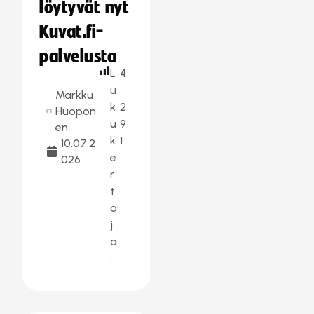
löytyvät nyt
Kuvat.fi-
palvelusta
L
4
u
Markku
k
2
Huopon
u
9
en
k
1
10.07.2
e
026
r
t
o
j
a
: