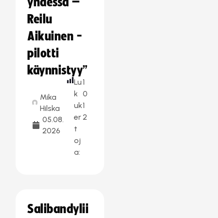
yhdessä –
Reilu
Aikuinen -
pilotti
käynnistyy”
Lu
1
k
0
Mika
uk
1
Hilska
er
2
05.08.
t
2026
oj
a:
Salibandylii