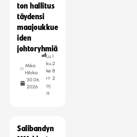
ton hallitus
täydensi
maajoukkue
iden
johtoryhmiä
Lu
1
ku
2
Mika
ke
8
Hilska
rt
2
30.06.
oj
2026
a:
Salibandyn