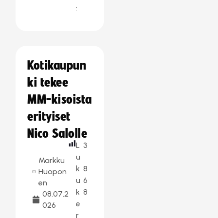
:
Kotikaupun
ki tekee
MM-kisoista
erityiset
Nico Salolle
L
3
u
Markku
k
8
Huopon
u
6
en
k
8
08.07.2
e
026
r