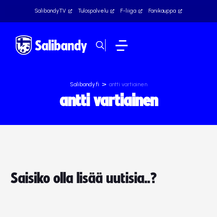
SalibandyTV
Tulospalvelu
F-liiga
Fanikauppa
>
Salibandy.fi
antti vartiainen
antti vartiainen
Saisiko olla lisää uutisia..?