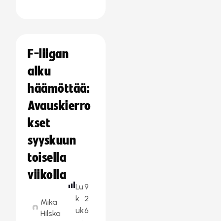
F-liigan
alku
häämöttää:
Avauskierro
kset
syyskuun
toisella
viikolla
Lu
9
k
2
Mika
uk
6
Hilska