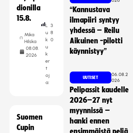
026
dionilla
“Kannustava
15.8.
ilmapiiri syntyy
L
3
yhdessä – Reilu
u
8
Mika
k
0
Aikuinen -pilotti
Hilska
u
08.08.
käynnistyy”
k
2026
er
t
06.08.2
oj
UUTISET
026
a:
Pelipassit kaudelle
2026–27 nyt
myynnissä –
Suomen
hanki ennen
Cupin
ensimmäistä peliä