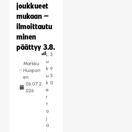
joukkueet
mukaan –
ilmoittautu
minen
päättyy 3.8.
L
3
u
Markku
k
9
Huopon
u
3
en
k
0
06.07.2
e
026
r
t
o
j
a