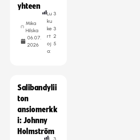
yhteen
Lu
3
ku
Mika
ke
3
Hilska
rt
2
06.07.
oj
5
2026
a:
Salibandylii
ton
ansiomerkk
i: Johnny
Holmström
L
3