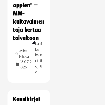
oppien” –
MM-
kultavalmen
taja kertaa
taivaltaan
Lu
4
ku
Mika
ke
8
Hilska
rt
8
13.07.2
oj
8
026
a:
Kausikirjat