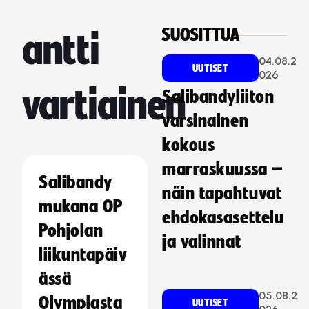
SUOSITTUA
antti
04.08.2
UUTISET
026
vartiainen
Salibandyliiton
varsinainen
kokous
marraskuussa –
Salibandy
näin tapahtuvat
mukana OP
ehdokasasettelu
Pohjolan
ja valinnat
liikuntapäiv
ässä
05.08.2
Olympiasta
UUTISET