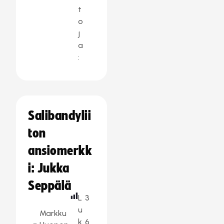
t
o
j
a
:
Salibandylii
ton
ansiomerkk
i: Jukka
Seppälä
L
3
u
Markku
k
6