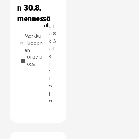
n 30.8.
mennessä
L
1
u
8
Markku
k
3
Huopon
u
1
en
k
01.07.2
e
026
r
t
o
j
a
: