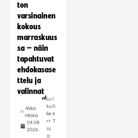
ton
varsinainen
kokous
marraskuus
sa – näin
tapahtuvat
ehdokasase
ttelu ja
valinnat
Lu
1
ku
0
Mika
ke
6
Hilska
rt
7
04.08.
oj
2026
a: