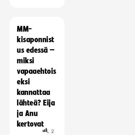
MM-
kisaponnist
us edessä –
miksi
vapaaehtois
eksi
kannattaa
lähteä? Eija
ja Anu
kertovat
L
2