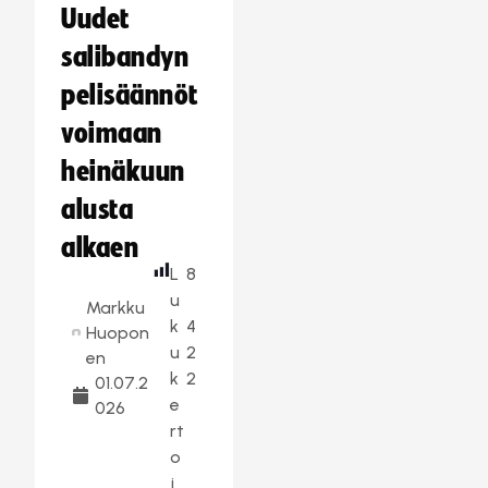
Uudet
salibandyn
pelisäännöt
voimaan
heinäkuun
alusta
alkaen
L
8
u
Markku
k
4
Huopon
u
2
en
k
2
01.07.2
e
026
rt
o
j