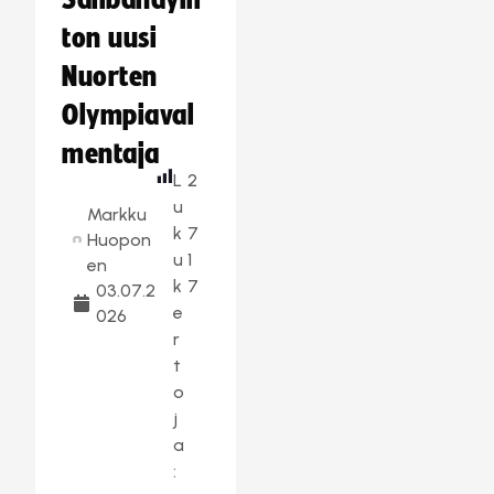
Salibandylii
ton uusi
Nuorten
Olympiaval
mentaja
L
2
u
Markku
k
7
Huopon
u
1
en
k
7
03.07.2
e
026
r
t
o
j
a
: