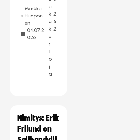
u
Markku
k
2
Huopon
u
6
en
k
2
04.07.2
e
026
r
t
o
j
a
:
Nimitys: Erik
Frilund on