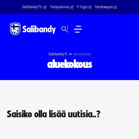
SalibandyTV
Tulospalvelu
F-liiga
Fanikauppa
>
Salibandy.fi
aluekokous
aluekokous
Saisiko olla lisää uutisia..?