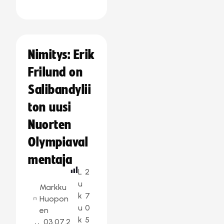
Nimitys: Erik
Frilund on
Salibandylii
ton uusi
Nuorten
Olympiaval
mentaja
L
2
u
Markku
k
7
Huopon
u
0
en
k
5
03.07.2