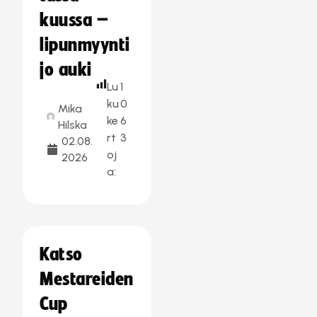
kuussa –
lipunmyynti
jo auki
Lu
1
ku
0
Mika
ke
6
Hilska
rt
3
02.08.
oj
2026
a:
Katso
Mestareiden
Cup