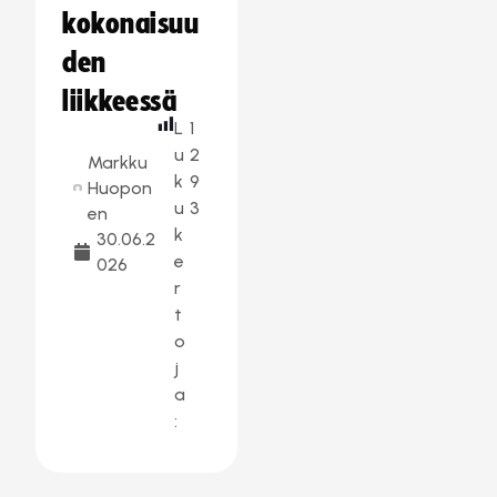
kokonaisuu
den
liikkeessä
L
1
u
2
Markku
k
9
Huopon
u
3
en
k
30.06.2
e
026
r
t
o
j
a
: