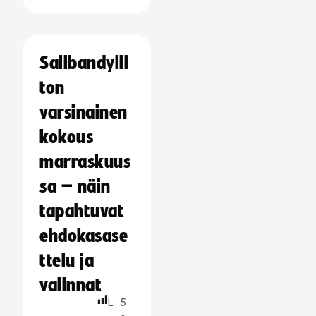
Salibandylii
ton
varsinainen
kokous
marraskuus
sa – näin
tapahtuvat
ehdokasase
ttelu ja
valinnat
L
5