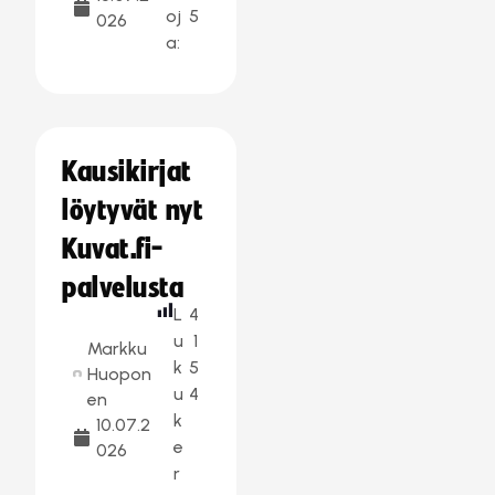
oj
5
026
a:
Kausikirjat
löytyvät nyt
Kuvat.fi-
palvelusta
L
4
u
1
Markku
k
5
Huopon
u
4
en
k
10.07.2
e
026
r