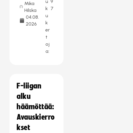
u
9
Mika
k
7
Hilska
u
04.08.
k
2026
er
t
oj
a:
F-liigan
alku
häämöttää:
Avauskierro
kset