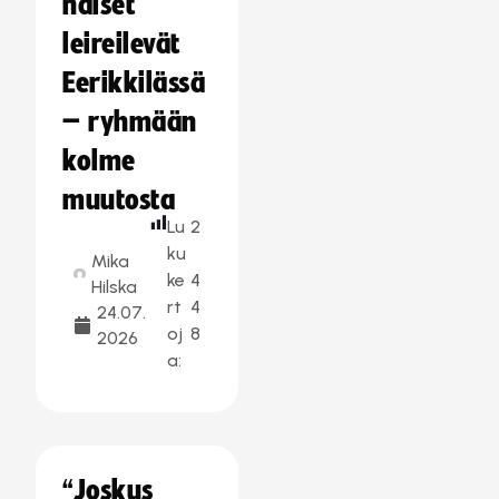
naiset
leireilevät
Eerikkilässä
– ryhmään
kolme
muutosta
Lu
2
ku
Mika
ke
4
Hilska
rt
4
24.07.
oj
8
2026
a:
“Joskus