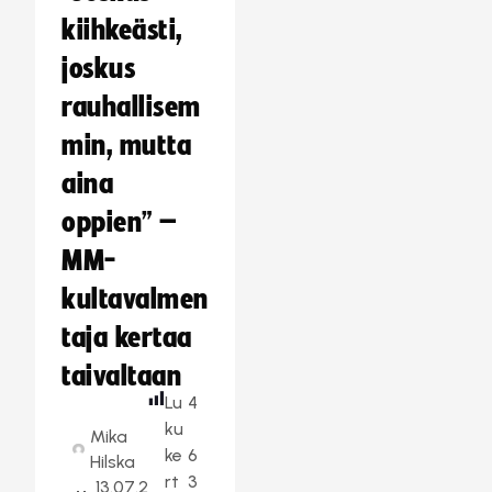
kiihkeästi,
joskus
rauhallisem
min, mutta
aina
oppien” –
MM-
kultavalmen
taja kertaa
taivaltaan
Lu
4
ku
Mika
ke
6
Hilska
rt
3
13.07.2