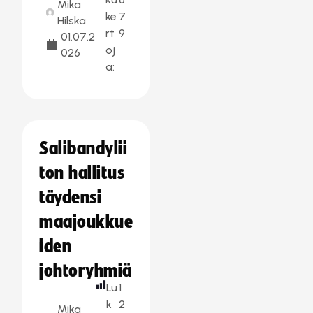
Mika
ke
7
Hilska
rt
9
01.07.2
oj
026
a:
Salibandylii
ton hallitus
täydensi
maajoukkue
iden
johtoryhmiä
Lu
1
k
2
Mika