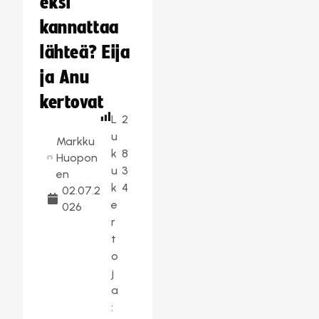
eksi
kannattaa
lähteä? Eija
ja Anu
kertovat
L
2
u
Markku
k
8
Huopon
u
3
en
k
4
02.07.2
e
026
r
t
o
j
a
: