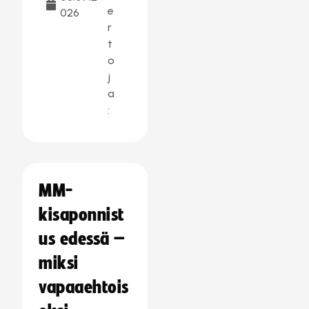
e
026
r
t
o
j
a
:
MM-
kisaponnist
us edessä –
miksi
vapaaehtois