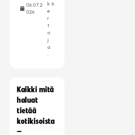
k
6
06.07.2
e
026
r
t
o
j
a
:
Kaikki mitä
haluat
tietää
kotikisoista
–