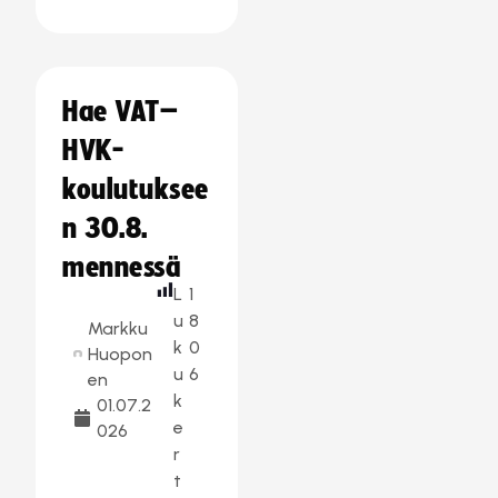
Hae VAT–
HVK-
koulutuksee
n 30.8.
mennessä
L
1
u
8
Markku
k
0
Huopon
u
6
en
k
01.07.2
e
026
r
t