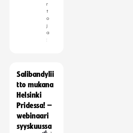
r
t
o
j
a
:
Salibandylii
tto mukana
Helsinki
Pridessa! –
webinaari
syyskuussa