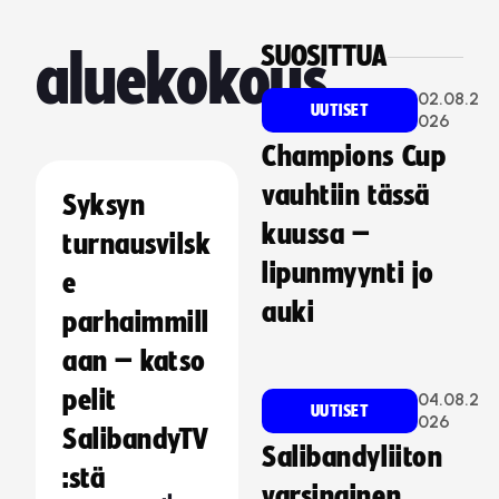
SUOSITTUA
aluekokous
02.08.2
UUTISET
026
Champions Cup
vauhtiin tässä
Syksyn
kuussa –
turnausvilsk
lipunmyynti jo
e
auki
parhaimmill
aan – katso
pelit
04.08.2
UUTISET
026
SalibandyTV
Salibandyliiton
:stä
varsinainen