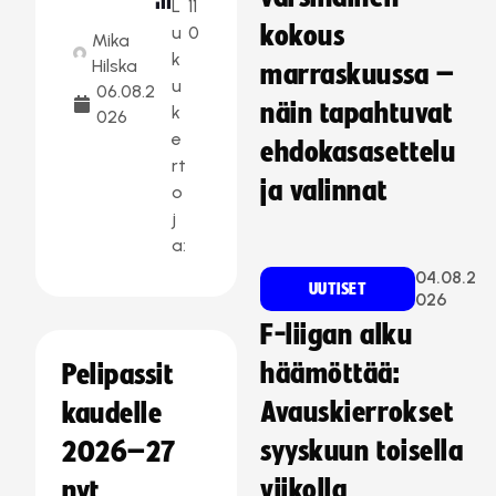
L
11
kokous
u
0
Mika
k
Hilska
marraskuussa –
u
06.08.2
näin tapahtuvat
k
026
e
ehdokasasettelu
rt
ja valinnat
o
j
a:
04.08.2
UUTISET
026
F-liigan alku
häämöttää:
Pelipassit
Avauskierrokset
kaudelle
syyskuun toisella
2026–27
viikolla
nyt