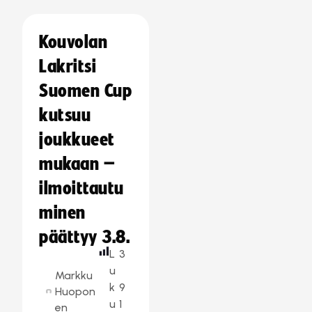
Kouvolan
Lakritsi
Suomen Cup
kutsuu
joukkueet
mukaan –
ilmoittautu
minen
päättyy 3.8.
L
3
u
Markku
k
9
Huopon
u
1
en