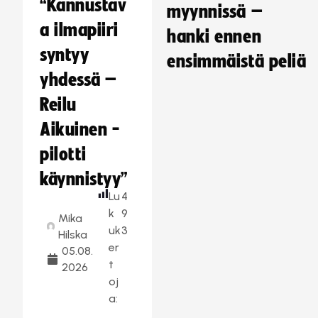
“Kannustav
myynnissä –
a ilmapiiri
hanki ennen
syntyy
ensimmäistä peliä
yhdessä –
Reilu
Aikuinen -
pilotti
käynnistyy”
Lu
4
k
9
Mika
uk
3
Hilska
er
05.08.
t
2026
oj
a: