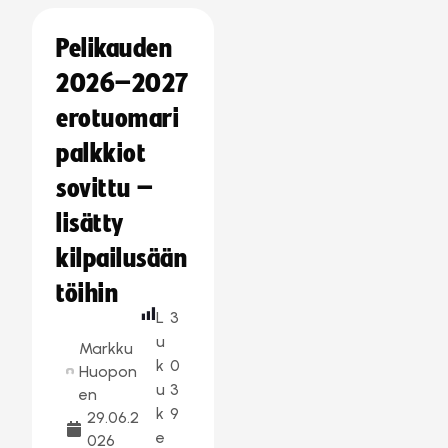
Pelikauden
2026–2027
erotuomari
palkkiot
sovittu –
lisätty
kilpailusään
töihin
L
3
u
Markku
k
0
Huopon
u
3
en
k
9
29.06.2
e
026