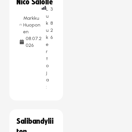
Nico Salolle
L
3
u
Markku
k
8
Huopon
u
2
en
k
6
08.07.2
e
026
r
t
o
j
a
:
Salibandylii
ton