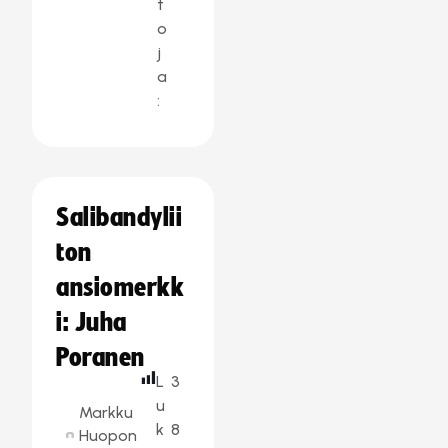
t
o
j
a
:
Salibandylii
ton
ansiomerkk
i: Juha
Poranen
L
3
u
Markku
k
8
Huopon