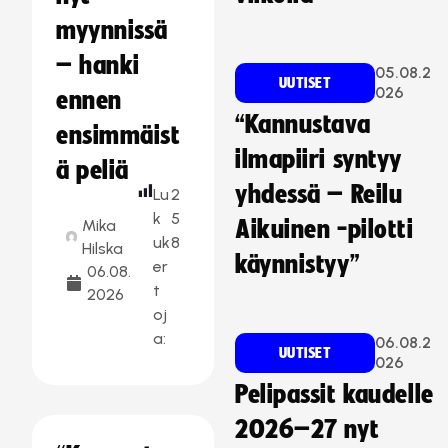
myynnissä
– hanki
05.08.2
UUTISET
026
ennen
“Kannustava
ensimmäist
ilmapiiri syntyy
ä peliä
yhdessä – Reilu
Lu
2
k
5
Mika
Aikuinen -pilotti
uk
8
Hilska
käynnistyy”
er
06.08.
t
2026
oj
a:
06.08.2
UUTISET
026
Pelipassit kaudelle
2026–27 nyt