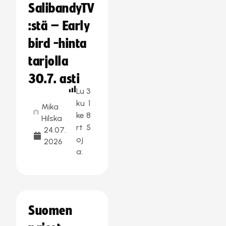
SalibandyTV
:stä – Early
bird -hinta
tarjolla
30.7. asti
Lu
3
ku
1
Mika
ke
8
Hilska
rt
5
24.07.
oj
2026
a:
Suomen