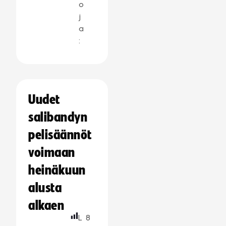
o
j
a
:
Uudet
salibandyn
pelisäännöt
voimaan
heinäkuun
alusta
alkaen
L
8