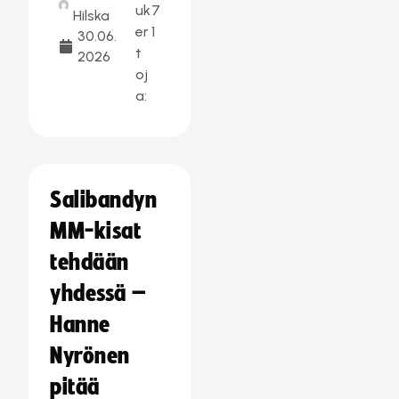
uk
7
Hilska
er
1
30.06.
t
2026
oj
a:
Salibandyn
MM-kisat
tehdään
yhdessä –
Hanne
Nyrönen
pitää