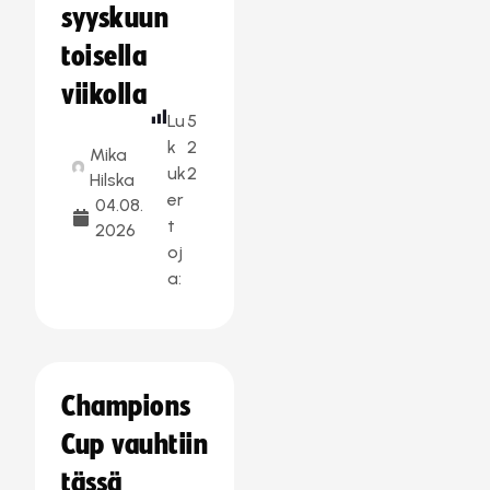
syyskuun
toisella
viikolla
Lu
5
k
2
Mika
uk
2
Hilska
er
04.08.
t
2026
oj
a:
Champions
Cup vauhtiin
tässä