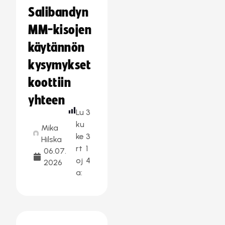
Salibandyn
MM-kisojen
käytännön
kysymykset
koottiin
yhteen
Lu
3
ku
Mika
ke
3
Hilska
rt
1
06.07.
oj
4
2026
a: