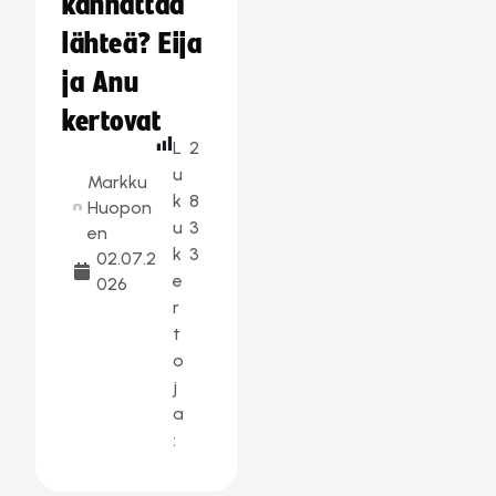
kannattaa
lähteä? Eija
ja Anu
kertovat
L
2
u
Markku
k
8
Huopon
u
3
en
k
3
02.07.2
e
026
r
t
o
j
a
: