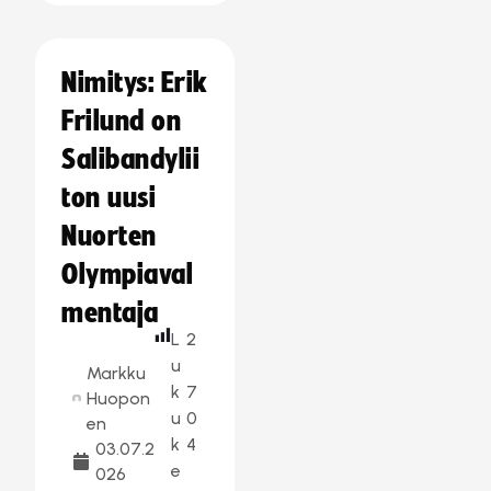
Nimitys: Erik
Frilund on
Salibandylii
ton uusi
Nuorten
Olympiaval
mentaja
L
2
u
Markku
k
7
Huopon
u
0
en
k
4
03.07.2
e
026