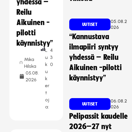
yhdessä –
Reilu
Aikuinen -
05.08.2
UUTISET
026
pilotti
“Kannustava
käynnistyy”
ilmapiiri syntyy
L
4
yhdessä – Reilu
u
3
Mika
k
0
Hilska
Aikuinen -pilotti
u
05.08.
käynnistyy”
k
2026
er
t
oj
06.08.2
UUTISET
a:
026
Pelipassit kaudelle
2026–27 nyt