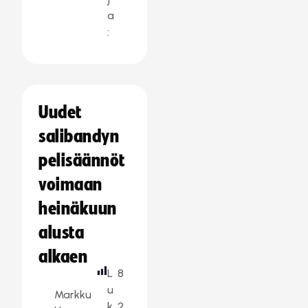
a
:
Uudet
salibandyn
pelisäännöt
voimaan
heinäkuun
alusta
alkaen
L
8
u
Markku
k
2