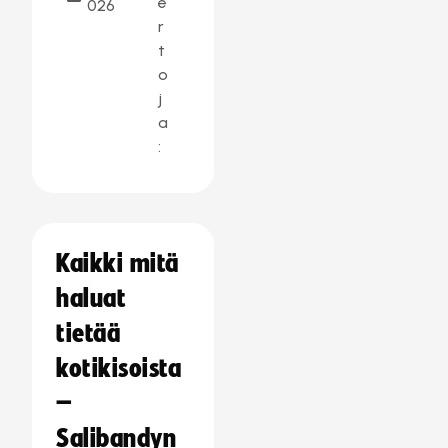
e
026
r
t
o
j
a
:
Kaikki mitä
haluat
tietää
kotikisoista
–
Salibandyn