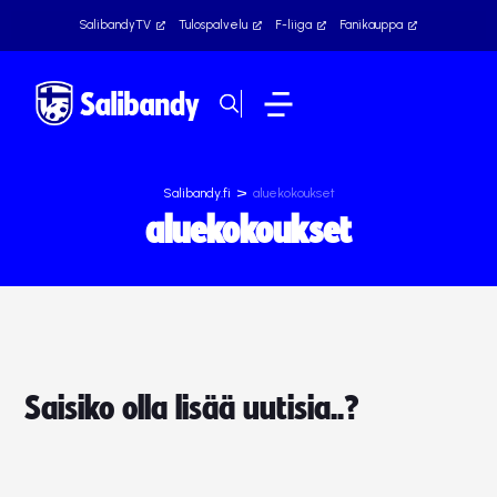
SalibandyTV
Tulospalvelu
F-liiga
Fanikauppa
>
Salibandy.fi
aluekokoukset
aluekokoukset
Saisiko olla lisää uutisia..?