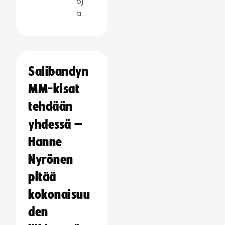
oj
a:
Salibandyn
MM-kisat
tehdään
yhdessä –
Hanne
Nyrönen
pitää
kokonaisuu
den