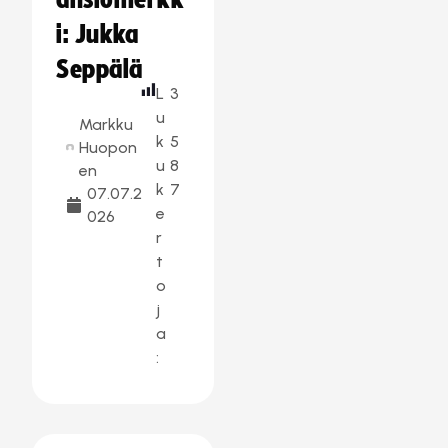
ansiomerkk
i: Jukka
Seppälä
L
3
u
Markku
k
5
Huopon
u
8
en
k
7
07.07.2
e
026
r
t
o
j
a
: