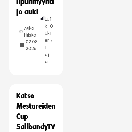
lipunmyynti
jo auki
Lu
1
k
0
Mika
uk
1
Hilska
er
7
02.08.
t
2026
oj
a:
Katso
Mestareiden
Cup
SalibandyTV