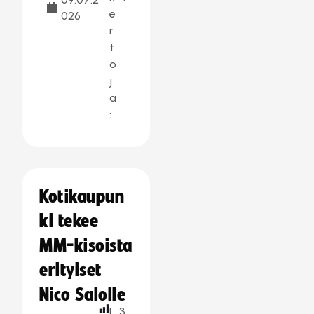
e
026
r
t
o
j
a
:
Kotikaupun
ki tekee
MM-kisoista
erityiset
Nico Salolle
L
3