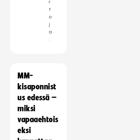
r
t
o
j
a
:
MM-
kisaponnist
us edessä –
miksi
vapaaehtois
eksi