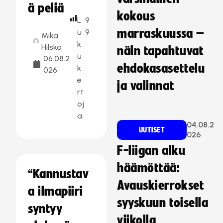
ä peliä
kokous
L
9
marraskuussa –
u
9
Mika
k
Hilska
näin tapahtuvat
u
06.08.2
ehdokasasettelu
k
026
e
ja valinnat
rt
oj
a:
04.08.2
UUTISET
026
F-liigan alku
häämöttää:
“Kannustav
Avauskierrokset
a ilmapiiri
syyskuun toisella
syntyy
viikolla