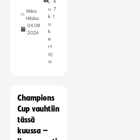
L
4
u
7
Mika
k
1
Hilska
u
04.08.
k
2026
e
rt
oj
a:
Champions
Cup vauhtiin
tässä
kuussa –