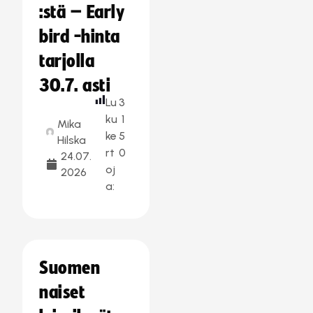
:stä – Early
bird -hinta
tarjolla
30.7. asti
Lu
3
ku
1
Mika
ke
5
Hilska
rt
0
24.07.
oj
2026
a:
Suomen
naiset