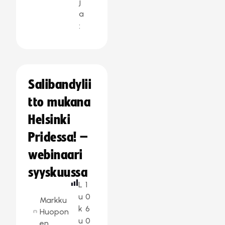
j
a
:
Salibandylii
tto mukana
Helsinki
Pridessa! –
webinaari
syyskuussa
L
1
u
0
Markku
k
6
Huopon
u
0
en