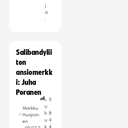
j
a
:
Salibandylii
ton
ansiomerkk
i: Juha
Poranen
L
3
u
Markku
k
8
Huopon
u
4
en
k
4
09.07.2