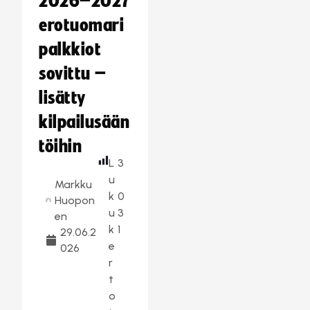
2026–2027
erotuomari
palkkiot
sovittu –
lisätty
kilpailusään
töihin
L
3
u
Markku
k
0
Huopon
u
3
en
k
1
29.06.2
e
026
r
t
o