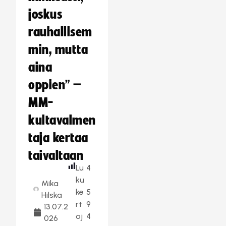
joskus
rauhallisem
min, mutta
aina
oppien” –
MM-
kultavalmen
taja kertaa
taivaltaan
Lu
4
ku
Mika
ke
5
Hilska
rt
9
13.07.2
oj
4
026