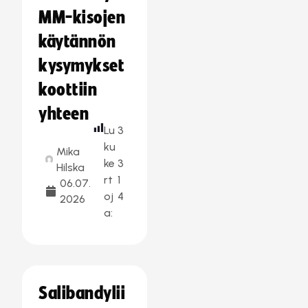
MM-kisojen
käytännön
kysymykset
koottiin
yhteen
Lu
3
ku
Mika
ke
3
Hilska
rt
1
06.07.
oj
4
2026
a:
Salibandylii