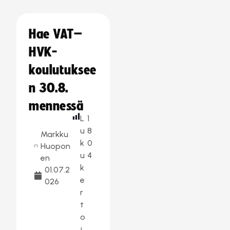
Hae VAT–
HVK-
koulutuksee
n 30.8.
mennessä
L
1
u
8
Markku
k
0
Huopon
u
4
en
k
01.07.2
e
026
r
t
o
j