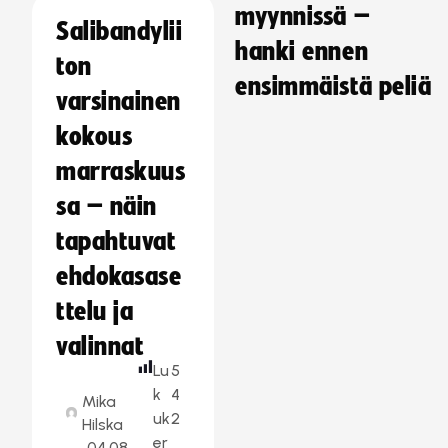
myynnissä –
Salibandylii
hanki ennen
ton
ensimmäistä peliä
varsinainen
kokous
marraskuus
sa – näin
tapahtuvat
ehdokasase
ttelu ja
valinnat
Lu
5
k
4
Mika
uk
2
Hilska
er
04.08.