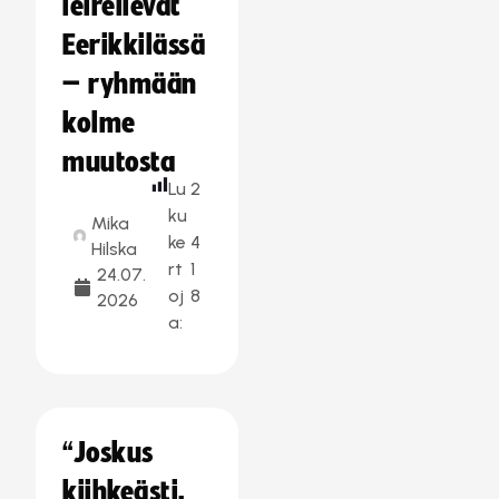
leireilevät
Eerikkilässä
– ryhmään
kolme
muutosta
Lu
2
ku
Mika
ke
4
Hilska
rt
1
24.07.
oj
8
2026
a:
“Joskus
kiihkeästi,