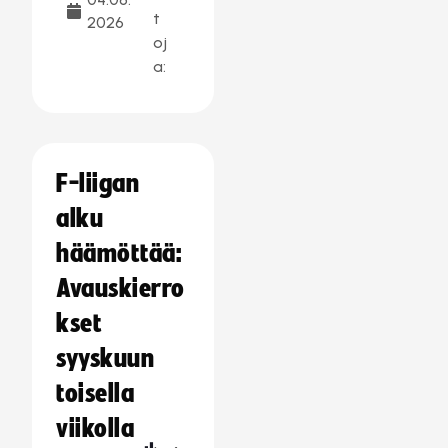
t
2026
oj
a:
F-liigan
alku
häämöttää:
Avauskierro
kset
syyskuun
toisella
viikolla