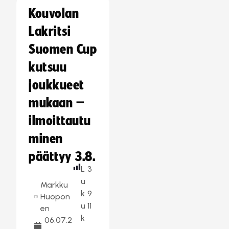
Kouvolan
Lakritsi
Suomen Cup
kutsuu
joukkueet
mukaan –
ilmoittautu
minen
päättyy 3.8.
L
3
u
Markku
k
9
Huopon
u
11
en
k
06.07.2