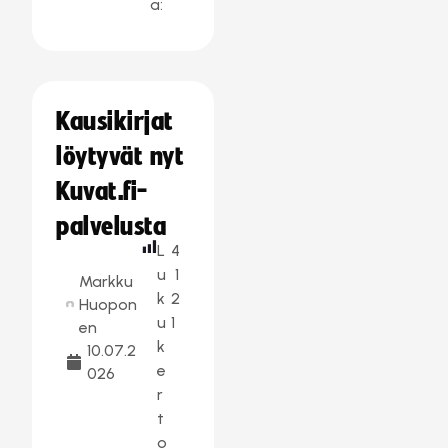
a:
Kausikirjat
löytyvät nyt
Kuvat.fi-
palvelusta
L
4
u
1
Markku
k
2
Huopon
u
1
en
k
10.07.2
e
026
r
t
o