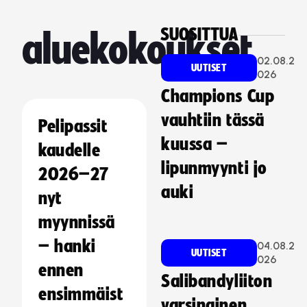
SUOSITTUA
aluekokoukset
02.08.2
UUTISET
026
Champions Cup
vauhtiin tässä
Pelipassit
kuussa –
kaudelle
lipunmyynti jo
2026–27
auki
nyt
myynnissä
– hanki
04.08.2
UUTISET
026
ennen
Salibandyliiton
ensimmäist
varsinainen