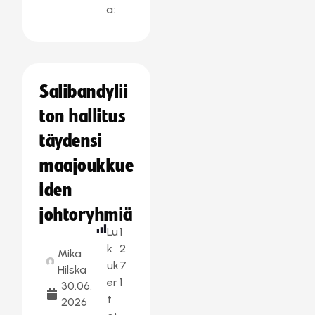
a:
Salibandylii
ton hallitus
täydensi
maajoukkue
iden
johtoryhmiä
Lu
1
k
2
Mika
uk
7
Hilska
er
1
30.06.
t
2026