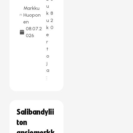
u
Markku
k
8
Huopon
u
2
en
k
0
08.07.2
e
026
r
t
o
j
a
:
Salibandylii
ton