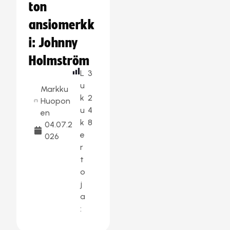
ton
ansiomerkk
i: Johnny
Holmström
L
3
u
Markku
k
2
Huopon
u
4
en
k
8
04.07.2
e
026
r
t
o
j
a
: