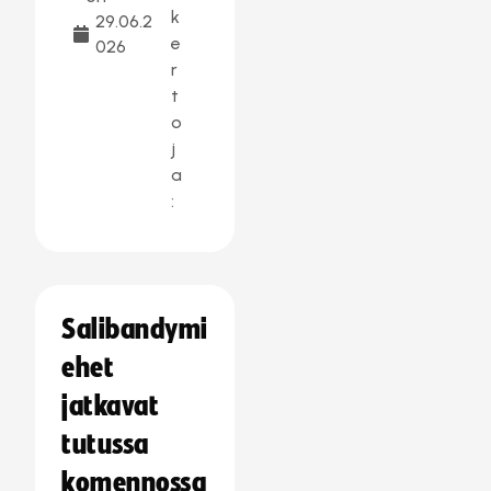
k
29.06.2
e
026
r
t
o
j
a
:
Salibandymi
ehet
jatkavat
tutussa
komennossa