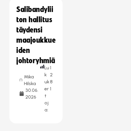
Salibandylii
ton hallitus
täydensi
maajoukkue
iden
johtoryhmiä
Lu
1
k
2
Mika
uk
8
Hilska
er
1
30.06.
t
2026
oj
a: