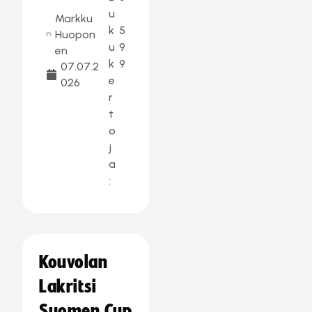
u
Markku
k
5
Huopon
u
9
en
k
9
07.07.2
e
026
r
t
o
j
a
:
Kouvolan
Lakritsi
Suomen Cup