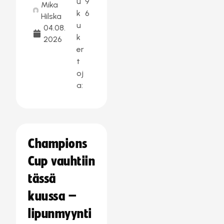
u
9
Mika
k
6
Hilska
u
04.08.
k
2026
er
t
oj
a:
Champions
Cup vauhtiin
tässä
kuussa –
lipunmyynti