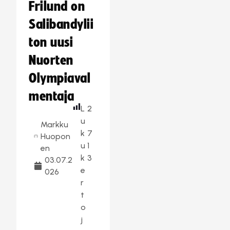
Frilund on
Salibandylii
ton uusi
Nuorten
Olympiaval
mentaja
L
2
u
Markku
k
7
Huopon
u
1
en
k
3
03.07.2
e
026
r
t
o
j