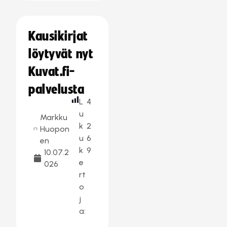
Kausikirjat
löytyvät nyt
Kuvat.fi-
palvelusta
L
4
u
Markku
k
2
Huopon
u
6
en
k
9
10.07.2
e
026
rt
o
j
a: