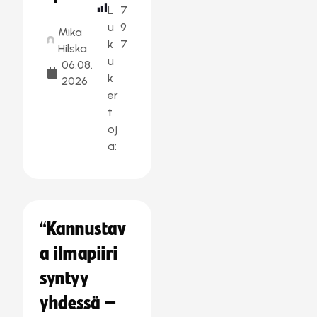
L
7
u
9
Mika
k
7
Hilska
u
06.08.
k
2026
er
t
oj
a:
“Kannustav
a ilmapiiri
syntyy
yhdessä –