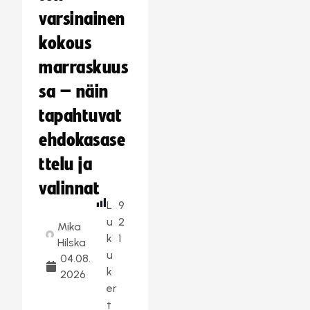
varsinainen
kokous
marraskuus
sa – näin
tapahtuvat
ehdokasase
ttelu ja
valinnat
L
9
u
2
Mika
k
1
Hilska
u
04.08.
k
2026
er
t