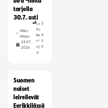
bird -hinta
tarjolla
30.7. asti
Lu
3
ku
Mika
ke
4
Hilska
rt
3
24.07.
oj
5
2026
a:
Suomen
naiset
leireilevät
Eerikkilässä