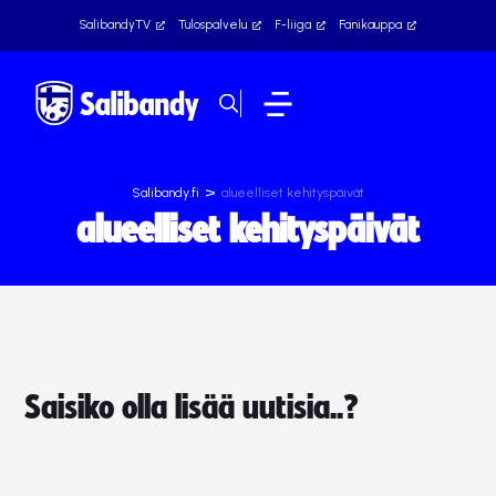
SalibandyTV
Tulospalvelu
F-liiga
Fanikauppa
>
Salibandy.fi
alueelliset kehityspäivät
alueelliset kehityspäivät
Saisiko olla lisää uutisia..?