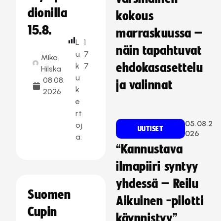
dionilla
kokous
15.8.
marraskuussa –
L
1
näin tapahtuvat
u
7
Mika
k
7
ehdokasasettelu
Hilska
u
08.08.
ja valinnat
k
2026
e
rt
05.08.2
oj
UUTISET
026
a:
“Kannustava
ilmapiiri syntyy
yhdessä – Reilu
Suomen
Aikuinen -pilotti
Cupin
käynnistyy”