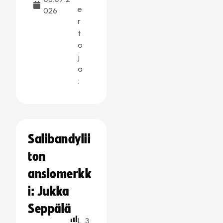
e
026
r
t
o
j
a
:
Salibandylii
ton
ansiomerkk
i: Jukka
Seppälä
L
3