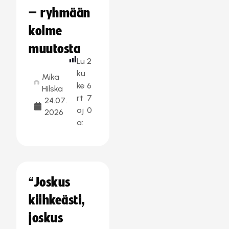
– ryhmään
kolme
muutosta
Lu
2
ku
Mika
ke
6
Hilska
rt
7
24.07.
oj
0
2026
a:
“Joskus
kiihkeästi,
joskus