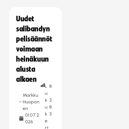
Uudet
salibandyn
pelisäännöt
voimaan
heinäkuun
alusta
alkaen
L
8
u
Markku
k
3
Huopon
u
8
en
k
3
01.07.2
e
026
rt