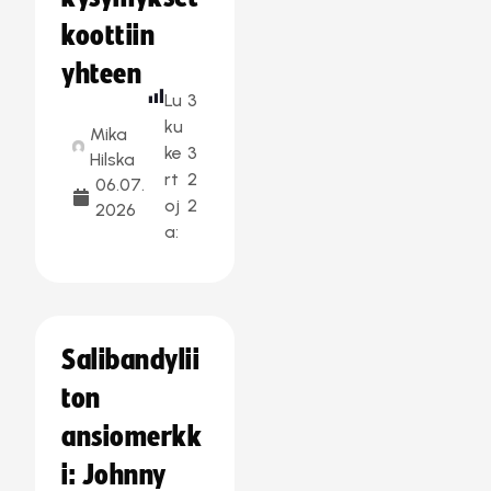
koottiin
yhteen
Lu
3
ku
Mika
ke
3
Hilska
rt
2
06.07.
oj
2
2026
a:
Salibandylii
ton
ansiomerkk
i: Johnny