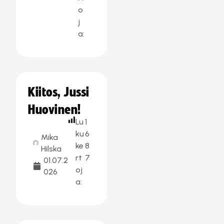
o
j
a:
Kiitos, Jussi
Huovinen!
Lu
1
ku
6
Mika
ke
8
Hilska
rt
7
01.07.2
oj
026
a: