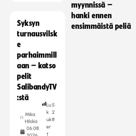
myynnissä –
hanki ennen
Syksyn
ensimmäistä peliä
turnausvilsk
e
parhaimmill
aan – katso
pelit
SalibandyTV
:stä
Lu
5
k
2
Mika
uk
8
Hilska
er
06.08.
t
2026