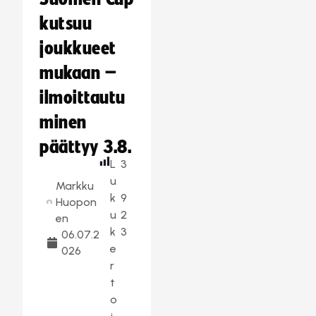
kutsuu
joukkueet
mukaan –
ilmoittautu
minen
päättyy 3.8.
L
3
u
Markku
k
9
Huopon
u
2
en
k
3
06.07.2
e
026
r
t
o