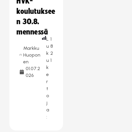
HVK-
koulutuksee
n 30.8.
mennessä
L
1
u
8
Markku
k
2
Huopon
u
1
en
k
01.07.2
e
026
r
t
o
j
a
: