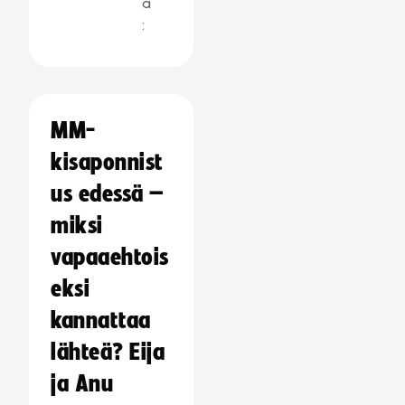
a
:
MM-
kisaponnist
us edessä –
miksi
vapaaehtois
eksi
kannattaa
lähteä? Eija
ja Anu