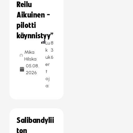
Reilu
Aikuinen -
pilotti
käynnistyy”
Lu
8
k
3
Mika
uk
6
Hilska
er
05.08.
t
2026
oj
a:
Salibandylii
ton