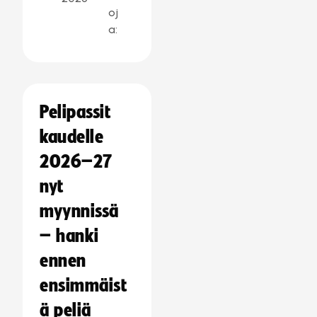
oj
a:
Pelipassit
kaudelle
2026–27
nyt
myynnissä
– hanki
ennen
ensimmäist
ä peliä