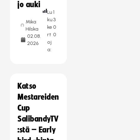
jo auki
Lu
1
ku
3
Mika
ke
0
Hilska
rt
0
02.08.
oj
2026
a:
Katso
Mestareiden
Cup
SalibandyTV
:stä – Early