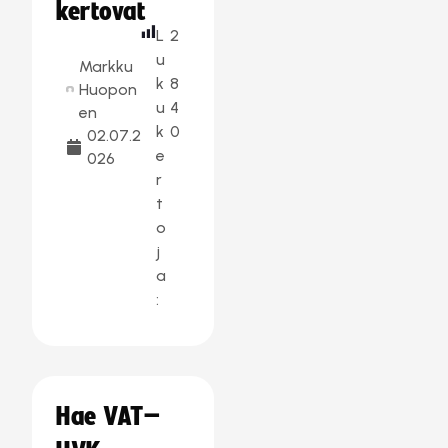
kertovat
L
2
u
Markku
k
8
Huopon
u
4
en
k
0
02.07.2
e
026
r
t
o
j
a
:
Hae VAT–