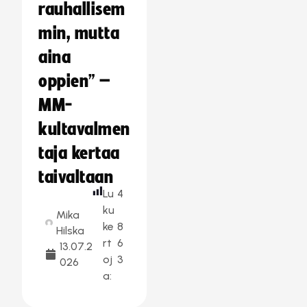
rauhallisem
min, mutta
aina
oppien” –
MM-
kultavalmen
taja kertaa
taivaltaan
Lu
4
ku
Mika
ke
8
Hilska
rt
6
13.07.2
oj
3
026
a: