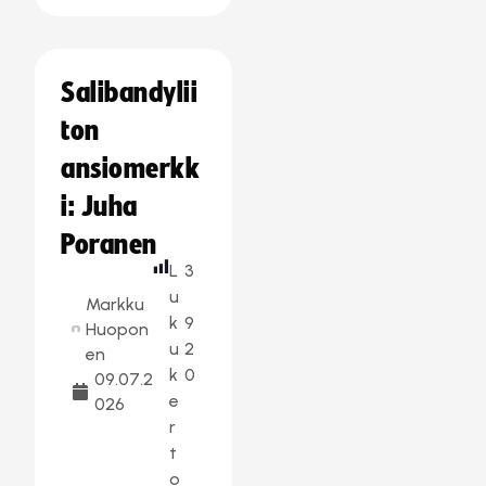
Salibandylii
ton
ansiomerkk
i: Juha
Poranen
L
3
u
Markku
k
9
Huopon
u
2
en
k
0
09.07.2
e
026
r
t
o