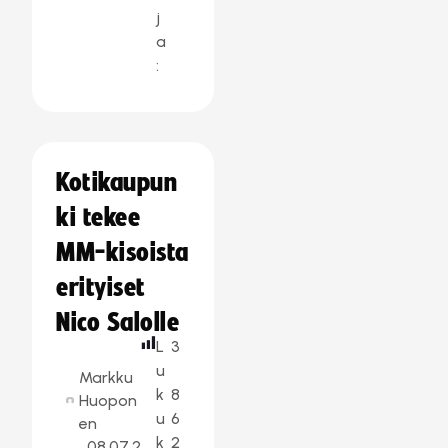
j
a
:
Kotikaupun
ki tekee
MM-kisoista
erityiset
Nico Salolle
L
3
u
Markku
k
8
Huopon
u
6
en
k
2
08.07.2