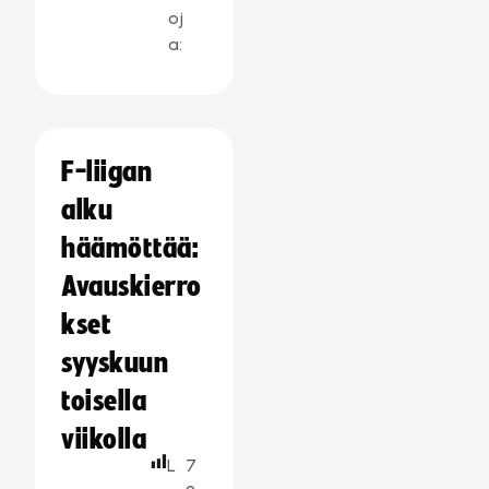
oj
a:
F-liigan
alku
häämöttää:
Avauskierro
kset
syyskuun
toisella
viikolla
L
7