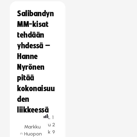
Salibandyn
MM-kisat
tehdään
yhdessä –
Hanne
Nyrönen
pitää
kokonaisuu
den
liikkeessä
L
1
u
2
Markku
k
9
Huopon