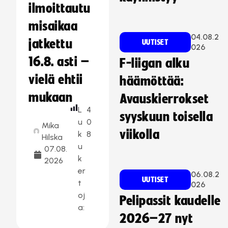
ilmoittautu
misaikaa
04.08.2
jatkettu
UUTISET
026
16.8. asti –
F-liigan alku
vielä ehtii
häämöttää:
mukaan
Avauskierrokset
L
4
syyskuun toisella
u
0
Mika
viikolla
k
8
Hilska
u
07.08.
k
2026
er
06.08.2
UUTISET
t
026
oj
Pelipassit kaudelle
a:
2026–27 nyt