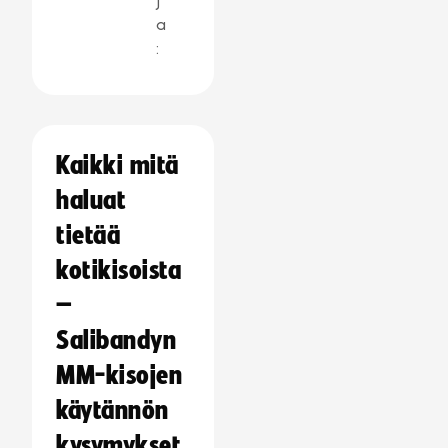
j
a
:
Kaikki mitä
haluat
tietää
kotikisoista
–
Salibandyn
MM-kisojen
käytännön
kysymykset