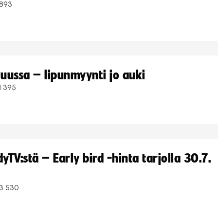
893
uussa – lipunmyynti jo auki
1 395
TV:stä – Early bird -hinta tarjolla 30.7.
3 530