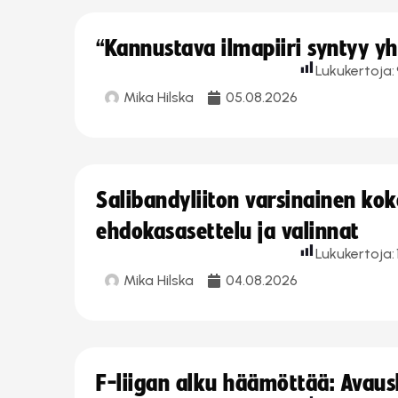
“Kannustava ilmapiiri syntyy yh
Lukukertoja:
Mika Hilska
05.08.2026
Salibandyliiton varsinainen ko
ehdokasasettelu ja valinnat
Lukukertoja:
Mika Hilska
04.08.2026
F-liigan alku häämöttää: Avausk