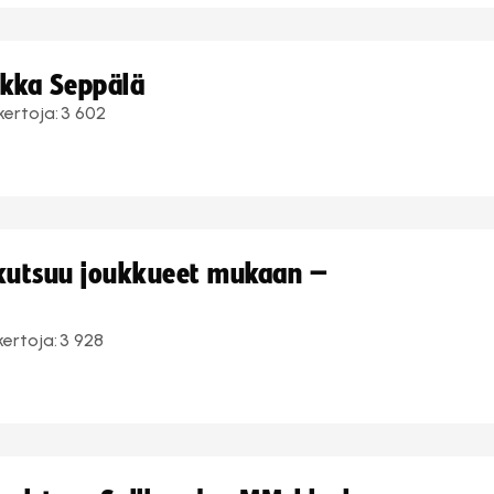
ukka Seppälä
kertoja:
3 602
 kutsuu joukkueet mukaan –
kertoja:
3 928