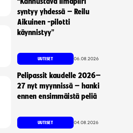
“Kannustava ilmapiiri
syntyy yhdessä – Reilu
Aikuinen -pilotti
käynnistyy”
06.08.2026
UUTISET
Pelipassit kaudelle 2026–
27 nyt myynnissä – hanki
ennen ensimmäistä peliä
04.08.2026
UUTISET