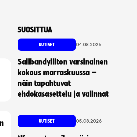
SUOSITTUA
04.08.2026
UUTISET
Salibandyliiton varsinainen
kokous marraskuussa –
näin tapahtuvat
ehdokasasettelu ja valinnat
05.08.2026
UUTISET
an