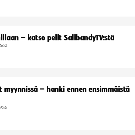
llaan – katso pelit SalibandyTV:stä
663
yt myynnissä – hanki ennen ensimmäistä
935