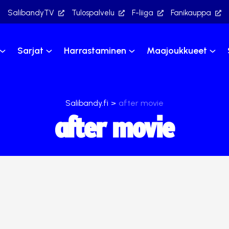
SalibandyTV
Tulospalvelu
F-liiga
Fanikauppa
Sarjat
Harrastaminen
Maajoukkueet
Salibandy.fi
>
after movie
after movie