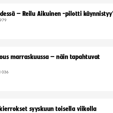
dessä – Reilu Aikuinen -pilotti käynnistyy
979
kous marraskuussa – näin tapahtuvat
1 036
ierrokset syyskuun toisella viikolla