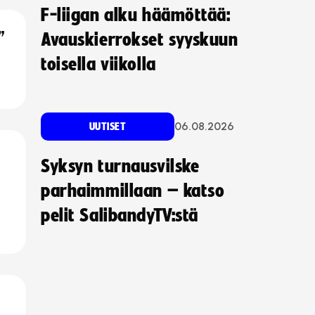
F-liigan alku häämöttää:
”
Avauskierrokset syyskuun
toisella viikolla
06.08.2026
UUTISET
Syksyn turnausvilske
parhaimmillaan – katso
pelit SalibandyTV:stä