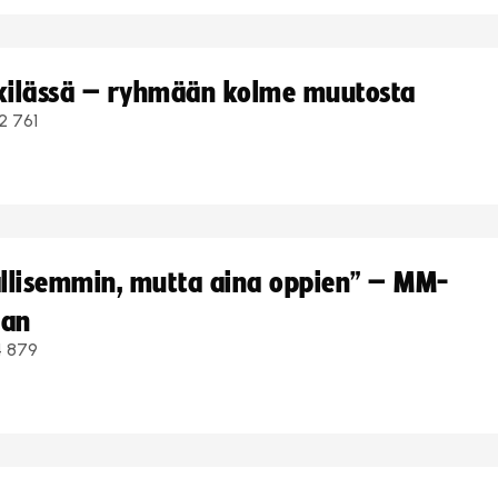
kkilässä – ryhmään kolme muutosta
2 761
hallisemmin, mutta aina oppien” – MM-
aan
4 879