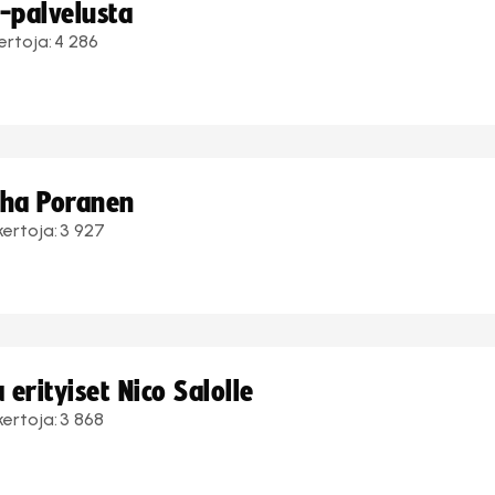
i-palvelusta
ertoja:
4 286
uha Poranen
kertoja:
3 927
erityiset Nico Salolle
kertoja:
3 868