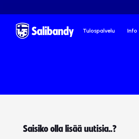
Tulospalvelu
Info
Saisiko olla lisää uutisia..?