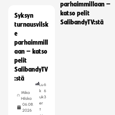
parhaimmillaan –
katso pelit
Syksyn
SalibandyTV:stä
turnausvilsk
e
parhaimmill
aan – katso
pelit
SalibandyTV
:stä
Lu
6
k
6
Mika
uk
3
Hilska
er
06.08.
t
2026