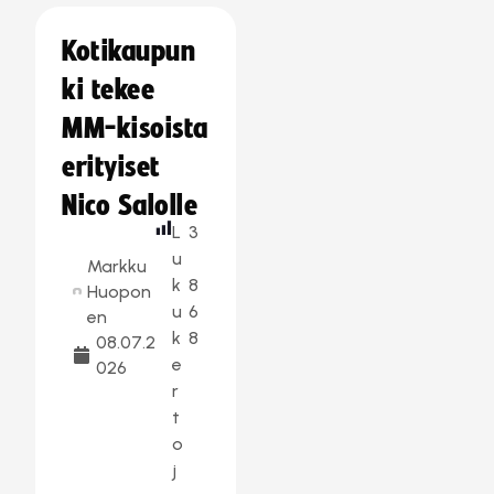
Kotikaupun
ki tekee
MM-kisoista
erityiset
Nico Salolle
L
3
u
Markku
k
8
Huopon
u
6
en
k
8
08.07.2
e
026
r
t
o
j