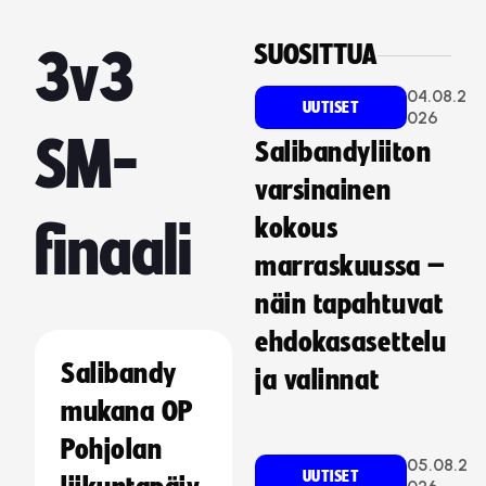
SUOSITTUA
3v3
04.08.2
UUTISET
026
SM-
Salibandyliiton
varsinainen
kokous
finaali
marraskuussa –
näin tapahtuvat
ehdokasasettelu
Salibandy
ja valinnat
mukana OP
Pohjolan
05.08.2
UUTISET