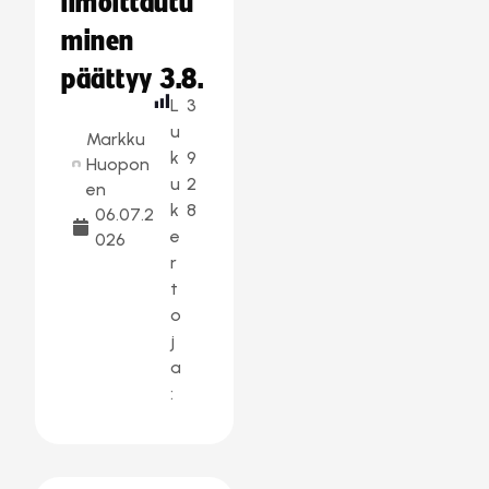
ilmoittautu
minen
päättyy 3.8.
L
3
u
Markku
k
9
Huopon
u
2
en
k
8
06.07.2
e
026
r
t
o
j
a
: