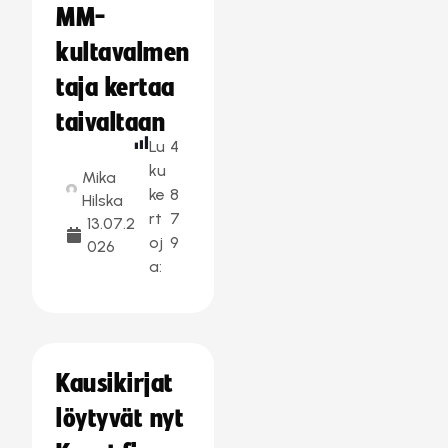
MM-
kultavalmen
taja kertaa
taivaltaan
Lu
4
ku
Mika
ke
8
Hilska
rt
7
13.07.2
oj
9
026
a:
Kausikirjat
löytyvät nyt