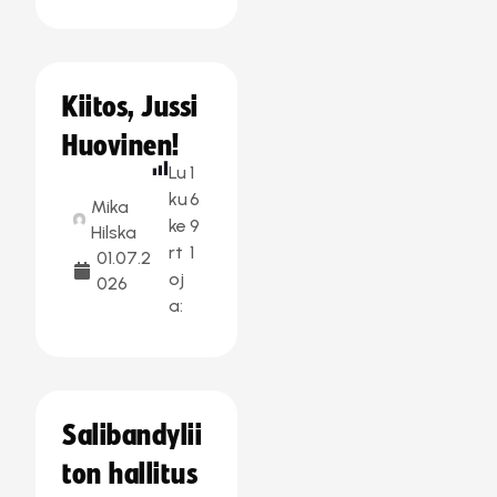
Kiitos, Jussi
Huovinen!
Lu
1
ku
6
Mika
ke
9
Hilska
rt
1
01.07.2
oj
026
a:
Salibandylii
ton hallitus