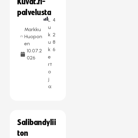
Kuvat.fi-
palvelusta
L
4
u
Markku
k
2
Huopon
u
8
en
k
6
10.07.2
e
026
rt
o
j
a:
Salibandylii
ton