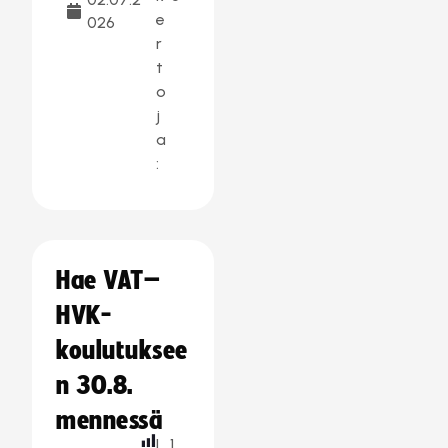
e
026
r
t
o
j
a
:
Hae VAT–
HVK-
koulutuksee
n 30.8.
mennessä
L
1