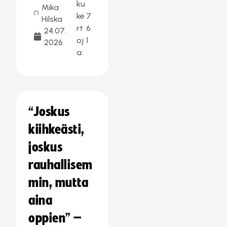
ku
Mika
ke
7
Hilska
rt
6
24.07.
oj
1
2026
a:
“Joskus
kiihkeästi,
joskus
rauhallisem
min, mutta
aina
oppien” –