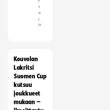
r
t
o
j
a
:
Kouvolan
Lakritsi
Suomen Cup
kutsuu
joukkueet
mukaan –