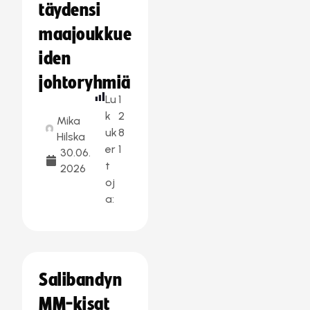
täydensi
maajoukkue
iden
johtoryhmiä
Lu
1
k
2
Mika
uk
8
Hilska
er
1
30.06.
t
2026
oj
a:
Salibandyn
MM-kisat