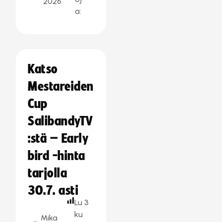
2026
a:
Katso
Mestareiden
Cup
SalibandyTV
:stä – Early
bird -hinta
tarjolla
30.7. asti
Lu
3
ku
Mika