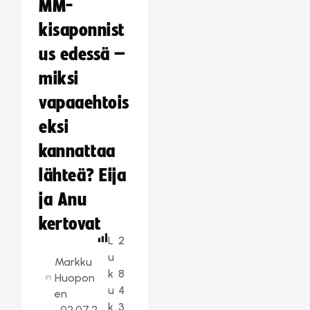
MM-
kisaponnist
us edessä –
miksi
vapaaehtois
eksi
kannattaa
lähteä? Eija
ja Anu
kertovat
L
2
u
Markku
k
8
Huopon
u
4
en
k
3
02.07.2