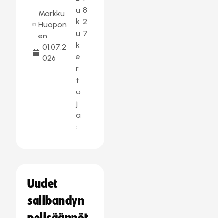
u
8
Markku
k
2
Huopon
u
7
en
k
01.07.2
e
026
r
t
o
j
a
:
Uudet
salibandyn