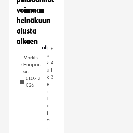
pelisäännöt
voimaan
heinäkuun
alusta
alkaen
L
8
u
Markku
k
4
Huopon
u
1
en
k
3
01.07.2
e
026
r
t
o
j
a
: