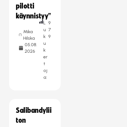
pilotti
käynnistyy”
L
9
u
7
Mika
k
9
Hilska
u
05.08.
k
2026
er
t
oj
a:
Salibandylii
ton