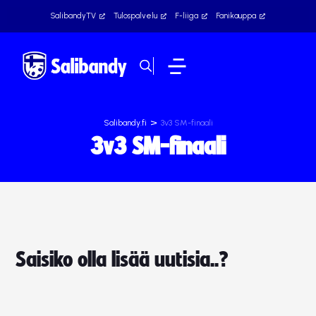
SalibandyTV
Tulospalvelu
F-liiga
Fanikauppa
>
Salibandy.fi
3v3 SM-finaali
3v3 SM-finaali
Saisiko olla lisää uutisia..?