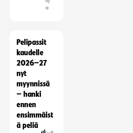
oj
a:
Pelipassit
kaudelle
2026–27
nyt
myynnissä
– hanki
ennen
ensimmäist
ä peliä
Lu
9