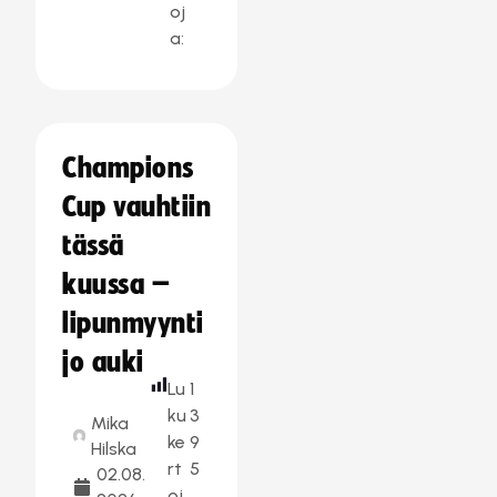
oj
a:
Champions
Cup vauhtiin
tässä
kuussa –
lipunmyynti
jo auki
Lu
1
ku
3
Mika
ke
9
Hilska
rt
5
02.08.
oj