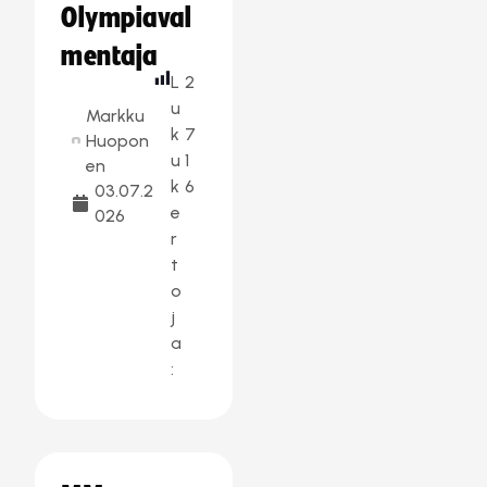
Olympiaval
mentaja
L
2
u
Markku
k
7
Huopon
u
1
en
k
6
03.07.2
e
026
r
t
o
j
a
: