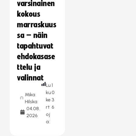
varsinainen
kokous
marraskuus
sa – näin
tapahtuvat
ehdokasase
ttelu ja
valinnat
Lu
1
ku
0
Mika
ke
3
Hilska
rt
6
04.08.
oj
2026
a: