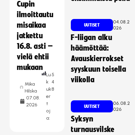
Cupin
ilmoittautu
04.08.2
misaikaa
UUTISET
026
jatkettu
F-liigan alku
16.8. asti –
häämöttää:
vielä ehtii
Avauskierrokset
mukaan
syyskuun toisella
Lu
5
viikolla
k
4
Mika
uk
8
Hilska
er
07.08.
06.08.2
t
2026
UUTISET
026
oj
Syksyn
a:
turnausvilske