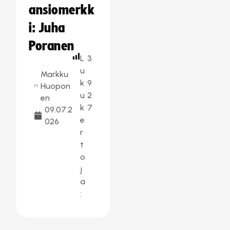
ansiomerkk
i: Juha
Poranen
L
3
u
Markku
k
9
Huopon
u
2
en
k
7
09.07.2
e
026
r
t
o
j
a
: