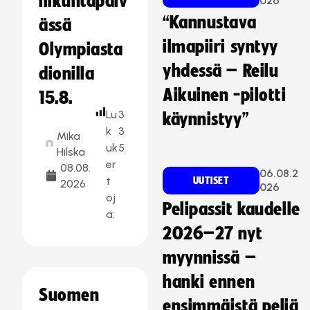
liikuntapäiv
026
“Kannustava
ässä
ilmapiiri syntyy
Olympiasta
yhdessä – Reilu
dionilla
Aikuinen -pilotti
15.8.
Lu
3
käynnistyy”
k
3
Mika
uk
5
Hilska
er
08.08.
06.08.2
t
UUTISET
2026
026
oj
Pelipassit kaudelle
a:
2026–27 nyt
myynnissä –
hanki ennen
Suomen
ensimmäistä peliä