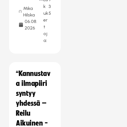
k
3
Mika
uk
5
Hilska
er
06.08.
t
2026
oj
a:
“Kannustav
a ilmapiiri
syntyy
yhdessä –
Reilu
Aikuinen -