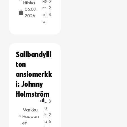
ke
3
Hilska
rt
2
06.07.
oj
4
2026
a:
Salibandylii
ton
ansiomerkk
i: Johnny
Holmström
L
3
u
Markku
k
2
Huopon
u
6
en