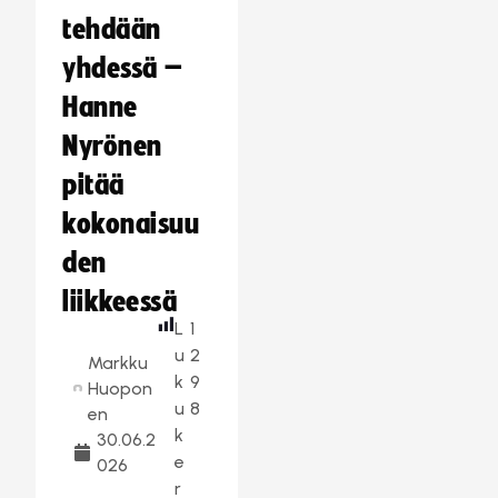
tehdään
yhdessä –
Hanne
Nyrönen
pitää
kokonaisuu
den
liikkeessä
L
1
u
2
Markku
k
9
Huopon
u
8
en
k
30.06.2
e
026
r