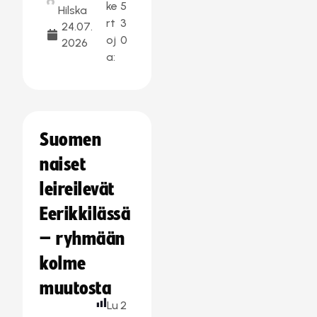
ke
5
Hilska
rt
3
24.07.
oj
0
2026
a:
Suomen
naiset
leireilevät
Eerikkilässä
– ryhmään
kolme
muutosta
Lu
2