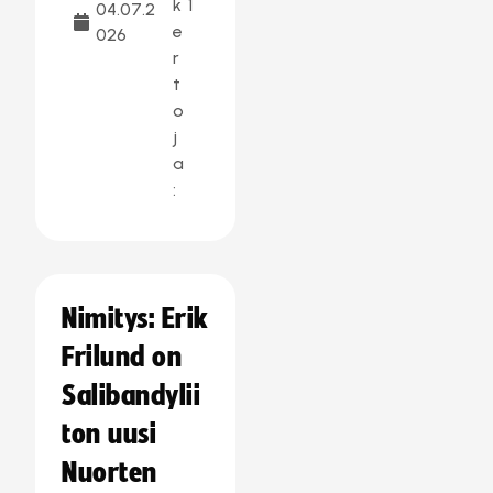
k
1
04.07.2
e
026
r
t
o
j
a
:
Nimitys: Erik
Frilund on
Salibandylii
ton uusi
Nuorten