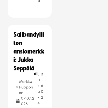
a
:
Salibandylii
ton
ansiomerkk
i: Jukka
Seppälä
L
3
u
Markku
k
6
Huopon
u
0
en
k
2
07.07.2
e
026