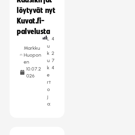
Kausikirjat
löytyvät nyt
Kuvat.fi-
palvelusta
L
4
u
Markku
k
2
Huopon
u
7
en
k
4
10.07.2
e
026
rt
o
j
a: