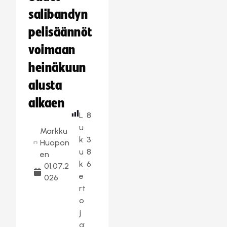
salibandyn
pelisäännöt
voimaan
heinäkuun
alusta
alkaen
L
8
u
Markku
k
3
Huopon
u
8
en
k
6
01.07.2
e
026
rt
o
j
a: