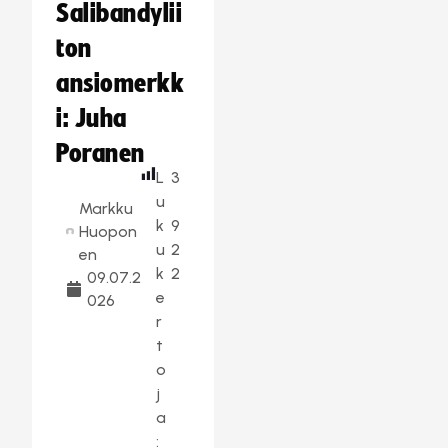
Salibandylii
ton
ansiomerkk
i: Juha
Poranen
L
3
u
Markku
k
9
Huopon
u
2
en
k
2
09.07.2
e
026
r
t
o
j
a
: