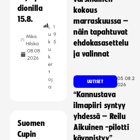
dionilla
kokous
15.8.
marraskuussa –
L
1
näin tapahtuvat
u
9
Mika
k
5
ehdokasasettelu
Hilska
u
08.08.
ja valinnat
k
2026
er
t
05.08.2
oj
UUTISET
026
a:
“Kannustava
ilmapiiri syntyy
yhdessä – Reilu
Suomen
Aikuinen -pilotti
Cupin
käynnistyy”