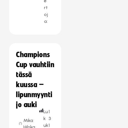
e
rt
oj
a:
Champions
Cup vauhtiin
tässä
kuussa –
lipunmyynti
jo auki
Lu
1
k
3
Mika
uk
1
Hilska