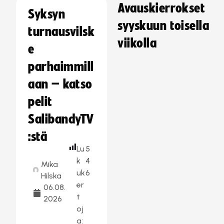
Avauskierrokset
Syksyn
syyskuun toisella
turnausvilsk
viikolla
e
parhaimmill
aan – katso
pelit
SalibandyTV
:stä
Lu
5
k
4
Mika
uk
6
Hilska
er
06.08.
t
2026
oj
a: