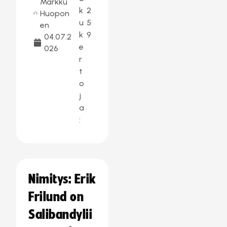
Markku
k
2
Huopon
u
5
en
k
9
04.07.2
e
026
r
t
o
j
a
:
Nimitys: Erik
Frilund on
Salibandylii