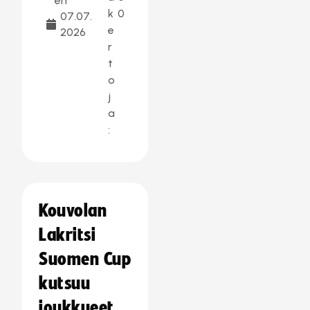
en
k
0
07.07.
e
2026
r
t
o
j
a
:
Kouvolan
Lakritsi
Suomen Cup
kutsuu
joukkueet