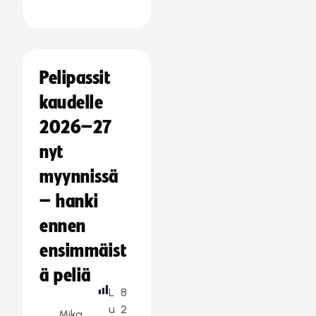
Pelipassit
kaudelle
2026–27
nyt
myynnissä
– hanki
ennen
ensimmäist
ä peliä
L
8
u
2
Mika