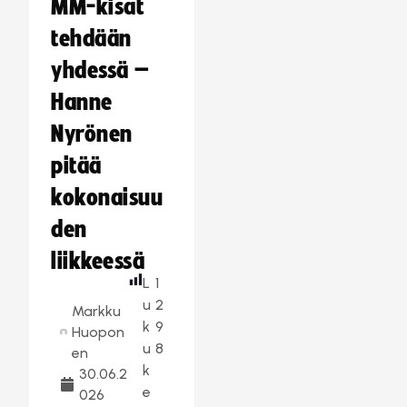
MM-kisat
tehdään
yhdessä –
Hanne
Nyrönen
pitää
kokonaisuu
den
liikkeessä
L
1
u
2
Markku
k
9
Huopon
u
8
en
k
30.06.2
e
026