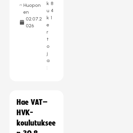
k
8
Huopon
u
4
en
k
1
02.07.2
e
026
r
t
o
j
a
:
Hae VAT–
HVK-
koulutuksee