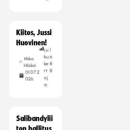
Kiitos, Jussi
Huovinen!
Lu
1
ku
6
Mika
ke
8
Hilska
rt
8
01.07.2
oj
026
a:
Salibandylii
ton hallitus