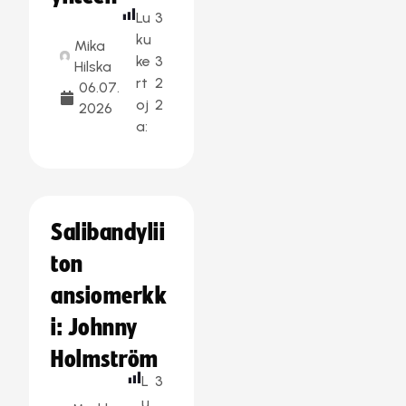
Lu
3
ku
Mika
ke
3
Hilska
rt
2
06.07.
oj
2
2026
a:
Salibandylii
ton
ansiomerkk
i: Johnny
Holmström
L
3
u