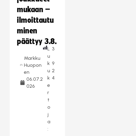
mukaan –
ilmoittautu
minen
päättyy 3.8.
L
3
u
Markku
k
9
Huopon
u
2
en
k
4
06.07.2
e
026
r
t
o
j
a
: