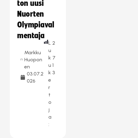
ton uusi
Nuorten
Olympiaval
mentaja
L
2
u
Markku
k
7
Huopon
u
1
en
k
3
03.07.2
e
026
r
t
o
j
a
: