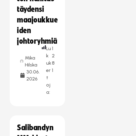
täydensi
maajoukkue
iden
johtoryhmiä
Lu
1
k
2
Mika
uk
8
Hilska
er
1
30.06.
t
2026
oj
a:
Salibandyn