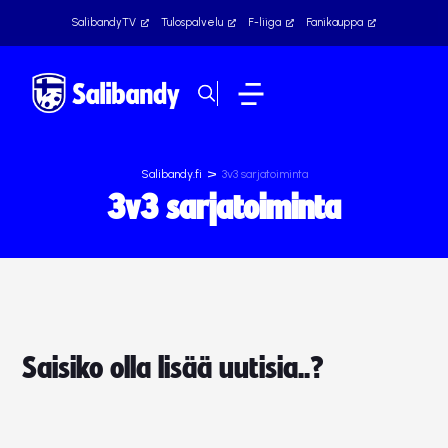
SalibandyTV
Tulospalvelu
F-liiga
Fanikauppa
>
Salibandy.fi
3v3 sarjatoiminta
3v3 sarjatoiminta
Saisiko olla lisää uutisia..?