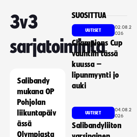
SUOSITTUA
3v3
02.08.2
UUTISET
026
sarjatoiminta
Champions Cup
vauhtiin tässä
kuussa –
lipunmyynti jo
Salibandy
auki
mukana OP
Pohjolan
04.08.2
liikuntapäiv
UUTISET
026
ässä
Salibandyliiton
Olympiasta
varsinainen