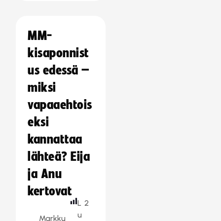
MM-
kisaponnist
us edessä –
miksi
vapaaehtois
eksi
kannattaa
lähteä? Eija
ja Anu
kertovat
L
2
u
Markku