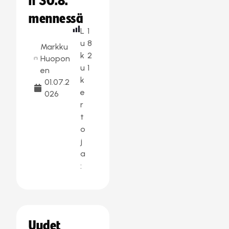
n 30.8.
mennessä
L
1
u
8
Markku
k
2
Huopon
u
1
en
k
01.07.2
e
026
r
t
o
j
a
:
Uudet