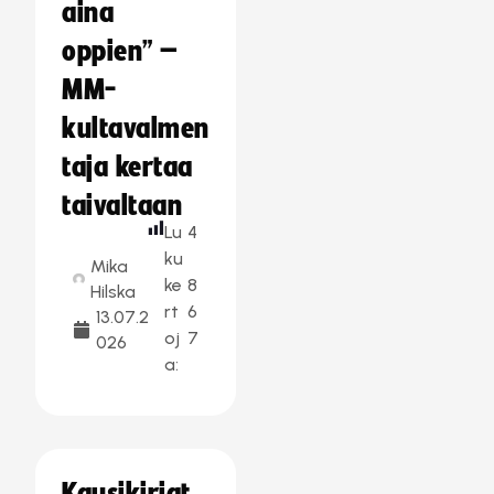
aina
oppien” –
MM-
kultavalmen
taja kertaa
taivaltaan
Lu
4
ku
Mika
ke
8
Hilska
rt
6
13.07.2
oj
7
026
a: