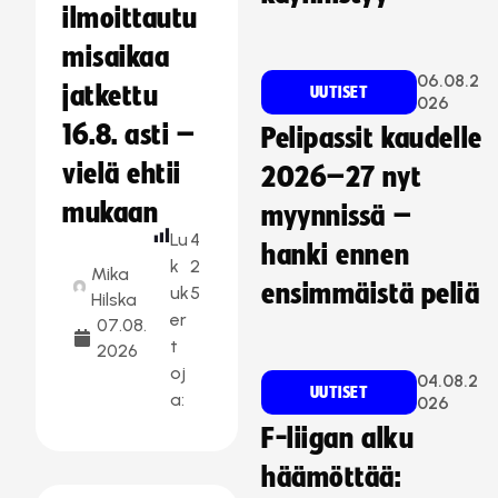
ilmoittautu
misaikaa
06.08.2
jatkettu
UUTISET
026
16.8. asti –
Pelipassit kaudelle
vielä ehtii
2026–27 nyt
mukaan
myynnissä –
Lu
4
hanki ennen
k
2
Mika
ensimmäistä peliä
uk
5
Hilska
er
07.08.
t
2026
oj
04.08.2
UUTISET
a:
026
F-liigan alku
häämöttää: