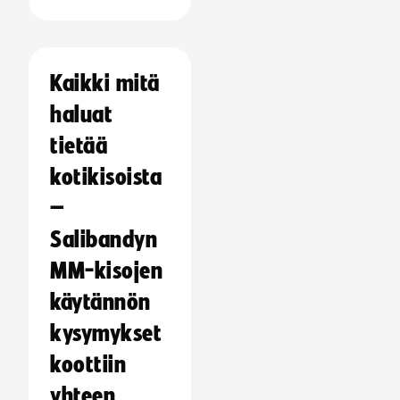
Kaikki mitä
haluat
tietää
kotikisoista
–
Salibandyn
MM-kisojen
käytännön
kysymykset
koottiin
yhteen