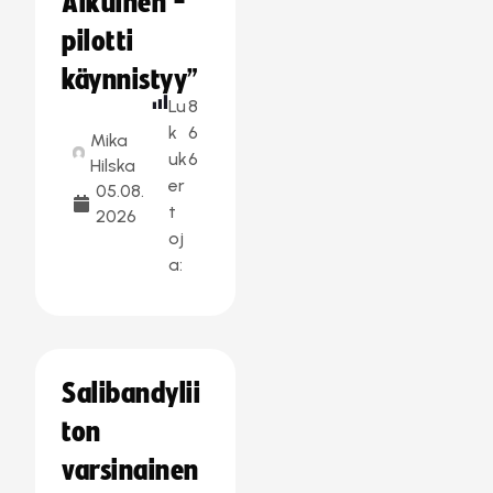
Aikuinen -
pilotti
käynnistyy”
Lu
8
k
6
Mika
uk
6
Hilska
er
05.08.
t
2026
oj
a:
Salibandylii
ton
varsinainen