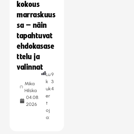
kokous
marraskuus
sa – näin
tapahtuvat
ehdokasase
ttelu ja
valinnat
Lu
9
k
3
Mika
uk
4
Hilska
er
04.08.
t
2026
oj
a: