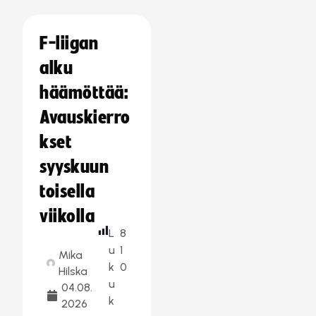
F-liigan
alku
häämöttää:
Avauskierro
kset
syyskuun
toisella
viikolla
L
8
u
1
Mika
k
0
Hilska
u
04.08.
k
2026