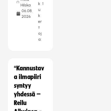
k
1
Hilska
u
06.08.
k
2026
er
t
oj
a:
“Kannustav
a ilmapiiri
syntyy
yhdessä –
Reilu