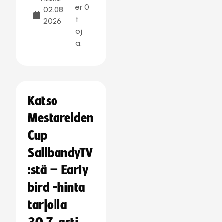
er
0
02.08.
t
2026
oj
a:
Katso
Mestareiden
Cup
SalibandyTV
:stä – Early
bird -hinta
tarjolla