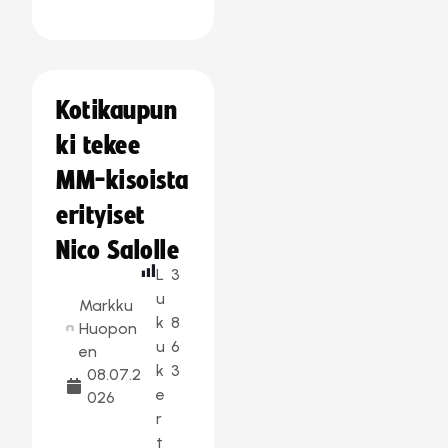
Kotikaupun
ki tekee
MM-kisoista
erityiset
Nico Salolle
L
3
u
Markku
k
8
Huopon
u
6
en
k
3
08.07.2
e
026
r
t