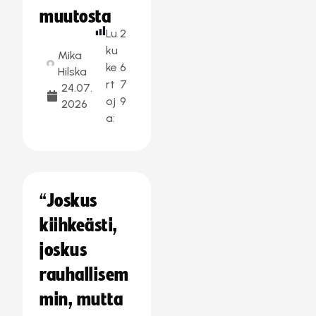
muutosta
Lu
2
ku
Mika
ke
6
Hilska
rt
7
24.07.
oj
9
2026
a:
“Joskus
kiihkeästi,
joskus
rauhallisem
min, mutta