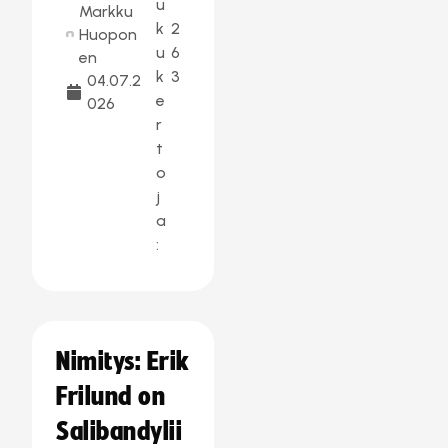
u
Markku
k
2
Huopon
u
6
en
k
3
04.07.2
e
026
r
t
o
j
a
:
Nimitys: Erik
Frilund on
Salibandylii