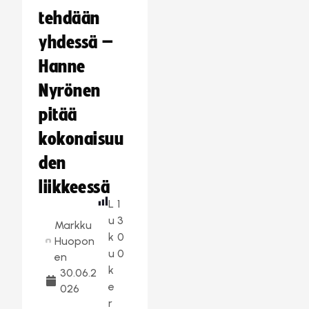
tehdään
yhdessä –
Hanne
Nyrönen
pitää
kokonaisuu
den
liikkeessä
L
1
u
3
Markku
k
0
Huopon
u
0
en
k
30.06.2
e
026
r