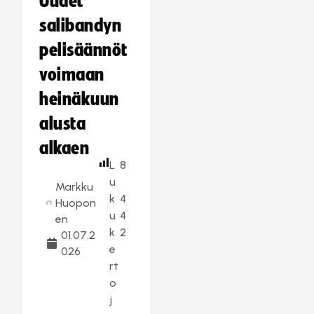
Uudet
salibandyn
pelisäännöt
voimaan
heinäkuun
alusta
alkaen
L
8
u
Markku
k
4
Huopon
u
4
en
k
2
01.07.2
e
026
rt
o
j