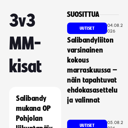
SUOSITTUA
3v3
04.08.2
UUTISET
026
MM-
Salibandyliiton
varsinainen
kokous
kisat
marraskuussa –
näin tapahtuvat
ehdokasasettelu
Salibandy
ja valinnat
mukana OP
Pohjolan
05.08.2
UUTISET