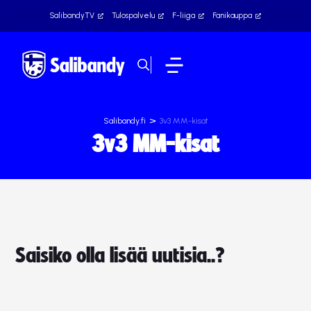
SalibandyTV
Tulospalvelu
F-liiga
Fanikauppa
>
Salibandy.fi
3v3 MM-kisat
3v3 MM-kisat
Saisiko olla lisää uutisia..?