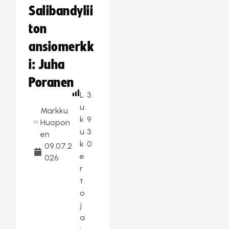
Salibandylii
ton
ansiomerkk
i: Juha
Poranen
L
3
u
Markku
k
9
Huopon
u
3
en
k
0
09.07.2
e
026
r
t
o
j
a