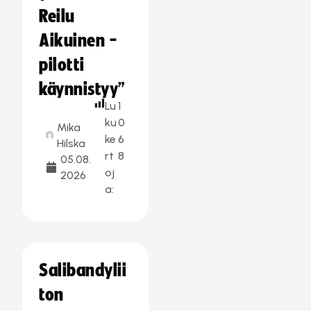
Reilu
Aikuinen -
pilotti
käynnistyy”
Lu
1
ku
0
Mika
ke
6
Hilska
rt
8
05.08.
oj
2026
a:
Salibandylii
ton