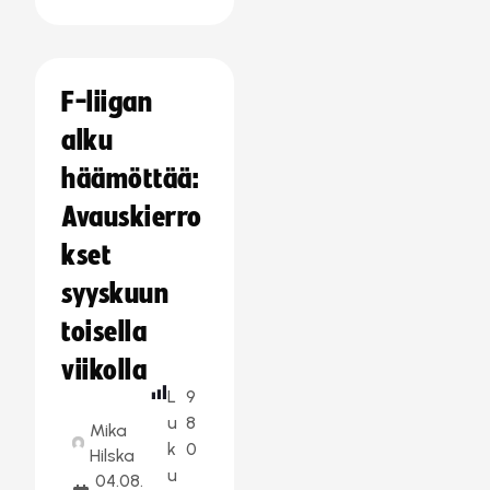
F-liigan
alku
häämöttää:
Avauskierro
kset
syyskuun
toisella
viikolla
L
9
u
8
Mika
k
0
Hilska
u
04.08.