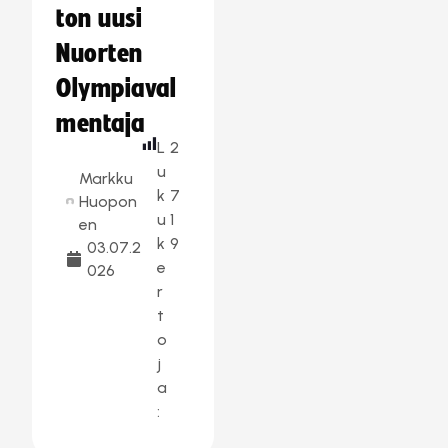
ton uusi
Nuorten
Olympiaval
mentaja
L
2
u
Markku
k
7
Huopon
u
1
en
k
9
03.07.2
e
026
r
t
o
j
a
: