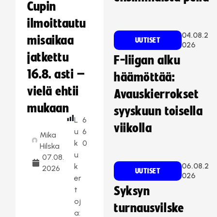
Cupin
ilmoittautu
04.08.2
misaikaa
UUTISET
026
jatkettu
F-liigan alku
16.8. asti –
häämöttää:
vielä ehtii
Avauskierrokset
mukaan
syyskuun toisella
L
6
viikolla
u
6
Mika
k
0
Hilska
u
07.08.
06.08.2
k
2026
UUTISET
026
er
Syksyn
t
oj
turnausvilske
a: