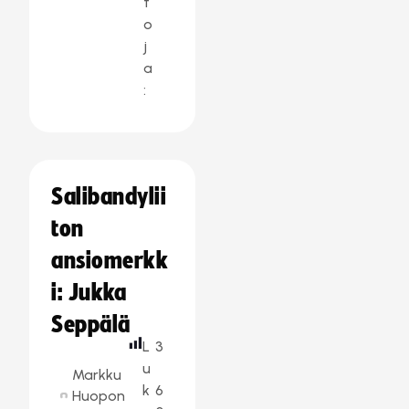
t
o
j
a
:
Salibandylii
ton
ansiomerkk
i: Jukka
Seppälä
L
3
u
Markku
k
6
Huopon