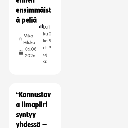
ennen
ensimmäist
ä peliä
Lu
1
ku
0
Mika
ke
5
Hilska
rt
9
06.08.
oj
2026
a:
“Kannustav
a ilmapiiri
syntyy
yhdessä –