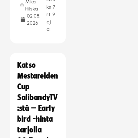
Mika
ke
7
Hilska
rt
9
02.08.
oj
2026
a:
Katso
Mestareiden
Cup
SalibandyTV
:stä – Early
bird -hinta
tarjolla