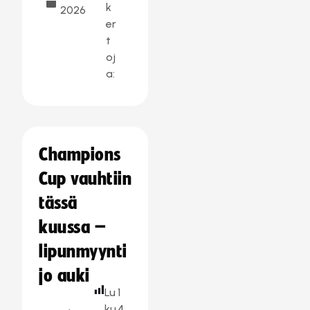
k
2026
er
t
oj
a:
Champions
Cup vauhtiin
tässä
kuussa –
lipunmyynti
jo auki
Lu
1
ku
4