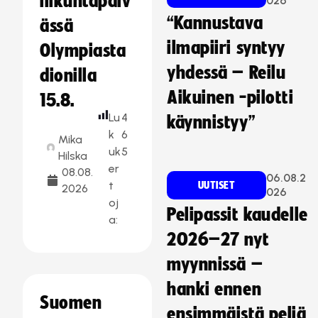
liikuntapäiv
026
“Kannustava
ässä
ilmapiiri syntyy
Olympiasta
yhdessä – Reilu
dionilla
Aikuinen -pilotti
15.8.
Lu
4
käynnistyy”
k
6
Mika
uk
5
Hilska
er
08.08.
06.08.2
t
UUTISET
2026
026
oj
Pelipassit kaudelle
a:
2026–27 nyt
myynnissä –
hanki ennen
Suomen
ensimmäistä peliä