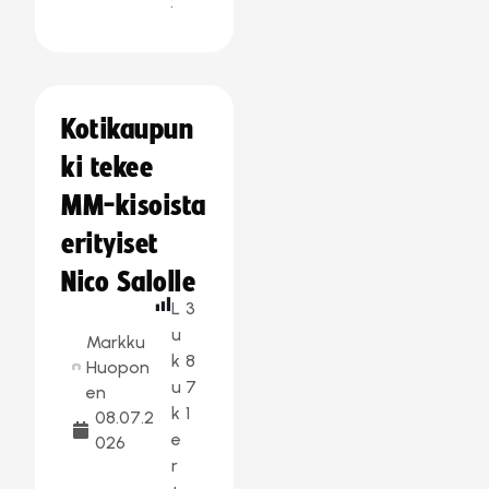
:
Kotikaupun
ki tekee
MM-kisoista
erityiset
Nico Salolle
L
3
u
Markku
k
8
Huopon
u
7
en
k
1
08.07.2
e
026
r