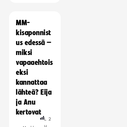
MM-
kisaponnist
us edessä –
miksi
vapaaehtois
eksi
kannattaa
lähteä? Eija
ja Anu
kertovat
L
2
u