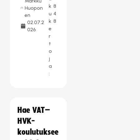
Markku
k
8
Huopon
u
4
en
k
8
02.07.2
e
026
r
t
o
j
a
:
Hae VAT–
HVK-
koulutuksee