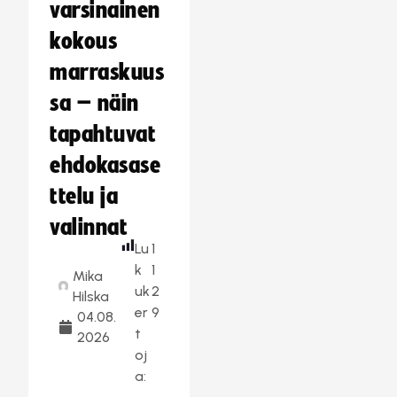
varsinainen
kokous
marraskuus
sa – näin
tapahtuvat
ehdokasase
ttelu ja
valinnat
Lu
1
k
1
Mika
uk
2
Hilska
er
9
04.08.
t
2026
oj
a: