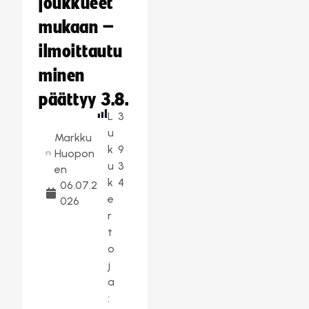
joukkueet
mukaan –
ilmoittautu
minen
päättyy 3.8.
L
3
u
Markku
k
9
Huopon
u
3
en
k
4
06.07.2
e
026
r
t
o
j
a
: