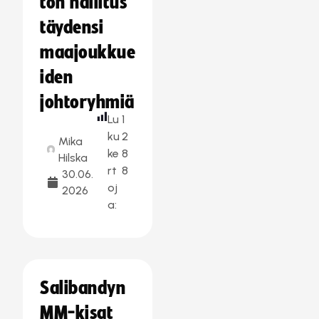
ton hallitus
täydensi
maajoukkue
iden
johtoryhmiä
Lu
1
ku
2
Mika
ke
8
Hilska
rt
8
30.06.
oj
2026
a:
Salibandyn
MM-kisat