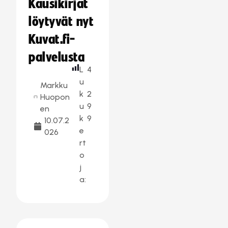
Kausikirjat
löytyvät nyt
Kuvat.fi-
palvelusta
L
4
u
Markku
k
2
Huopon
u
9
en
k
9
10.07.2
e
026
rt
o
j
a: