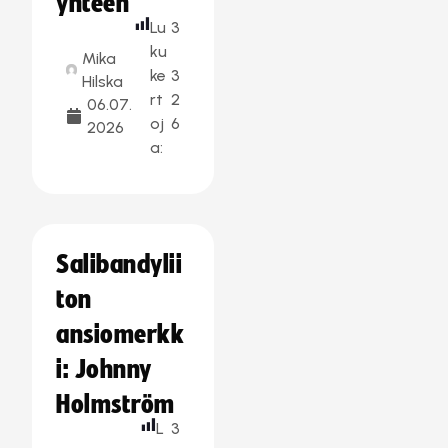
yhteen
Lu
3
ku
Mika
ke
3
Hilska
rt
2
06.07.
oj
6
2026
a:
Salibandylii
ton
ansiomerkk
i: Johnny
Holmström
L
3