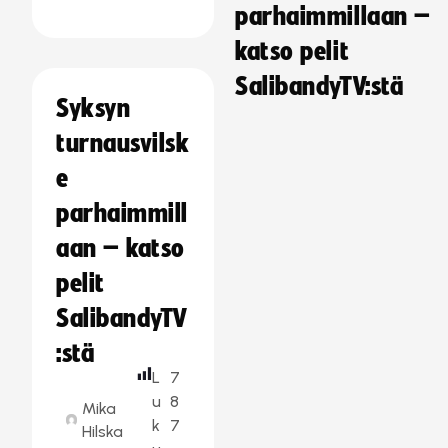
parhaimmillaan –
katso pelit
SalibandyTV:stä
Syksyn
turnausvilsk
e
parhaimmill
aan – katso
pelit
SalibandyTV
:stä
L
7
u
8
Mika
k
7
Hilska