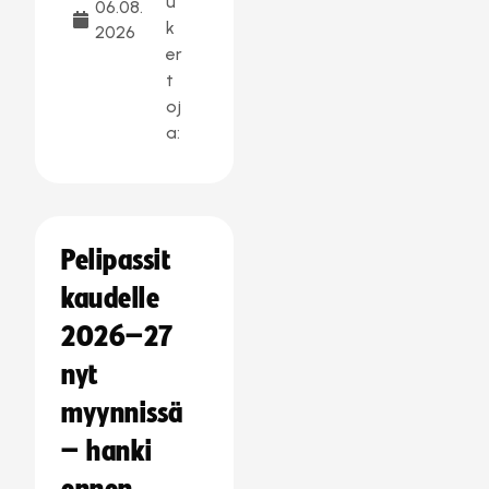
u
06.08.
k
2026
er
t
oj
a:
Pelipassit
kaudelle
2026–27
nyt
myynnissä
– hanki