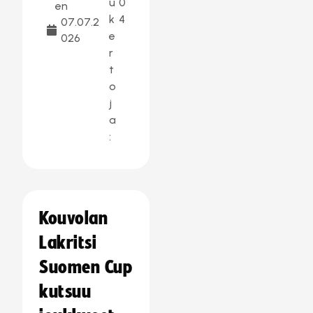
u
0
en
k
4
07.07.2
e
026
r
t
o
j
a
:
Kouvolan
Lakritsi
Suomen Cup
kutsuu