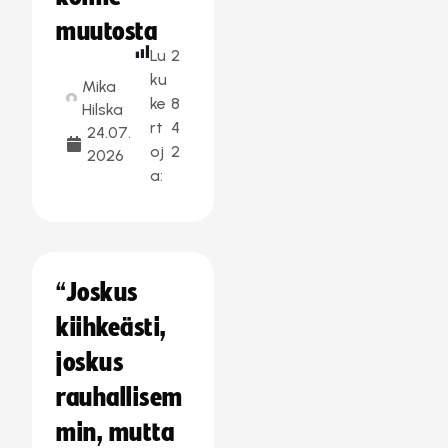
muutosta
Lu
2
ku
Mika
ke
8
Hilska
rt
4
24.07.
oj
2
2026
a:
“Joskus
kiihkeästi,
joskus
rauhallisem
min, mutta