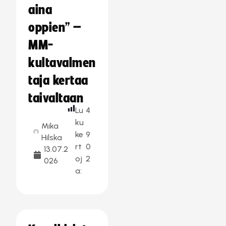
aina
oppien” –
MM-
kultavalmen
taja kertaa
taivaltaan
Lu
4
ku
Mika
ke
9
Hilska
rt
0
13.07.2
oj
2
026
a: