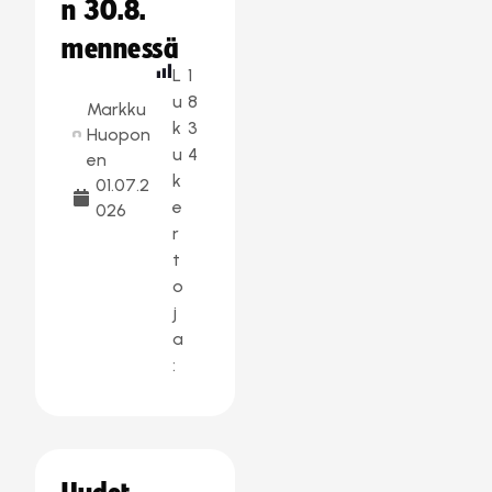
n 30.8.
mennessä
L
1
u
8
Markku
k
3
Huopon
u
4
en
k
01.07.2
e
026
r
t
o
j
a
: