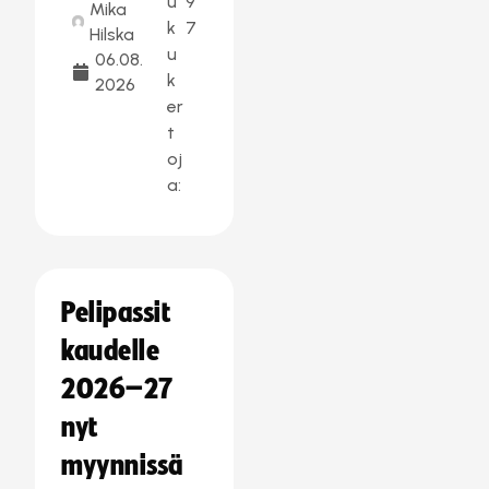
u
9
Mika
k
7
Hilska
u
06.08.
k
2026
er
t
oj
a:
Pelipassit
kaudelle
2026–27
nyt
myynnissä