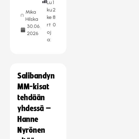
Lu
1
ku
2
Mika
ke
8
Hilska
rt
0
30.06.
oj
2026
a:
Salibandyn
MM-kisat
tehdään
yhdessä –
Hanne
Nyrönen