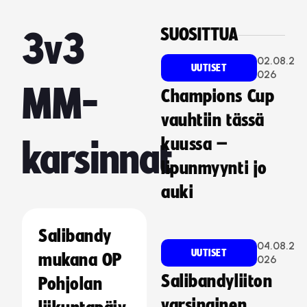
SUOSITTUA
3v3
02.08.2
UUTISET
026
MM-
Champions Cup
vauhtiin tässä
kuussa –
karsinnat
lipunmyynti jo
auki
Salibandy
04.08.2
UUTISET
mukana OP
026
Salibandyliiton
Pohjolan
varsinainen