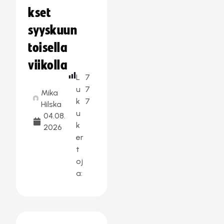
kset
syyskuun
toisella
viikolla
L
7
u
7
Mika
k
7
Hilska
u
04.08.
k
2026
er
t
oj
a: