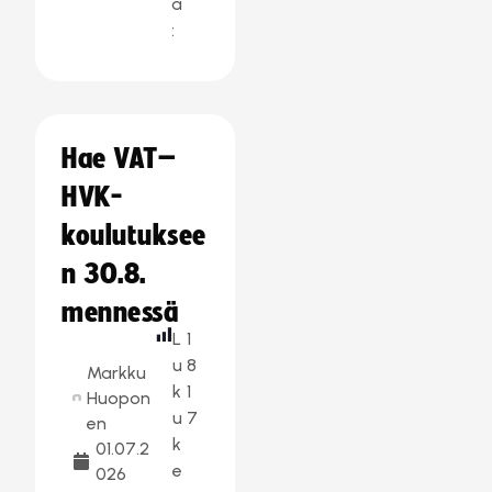
a
:
Hae VAT–
HVK-
koulutuksee
n 30.8.
mennessä
L
1
u
8
Markku
k
1
Huopon
u
7
en
k
01.07.2
e
026