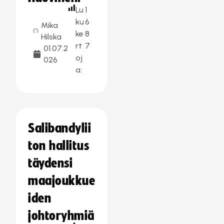
Lu
1
ku
6
Mika
ke
8
Hilska
rt
7
01.07.2
oj
026
a:
Salibandylii
ton hallitus
täydensi
maajoukkue
iden
johtoryhmiä