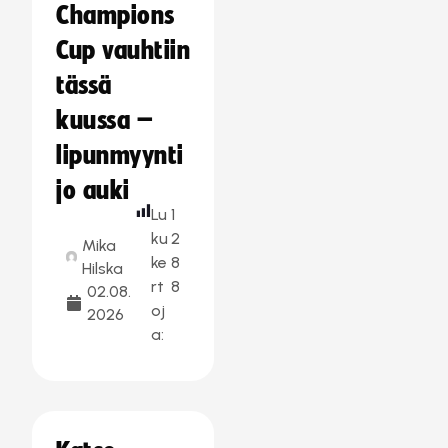
Champions
Cup vauhtiin
tässä
kuussa –
lipunmyynti
jo auki
Lu
1
ku
2
Mika
ke
8
Hilska
rt
8
02.08.
oj
2026
a: