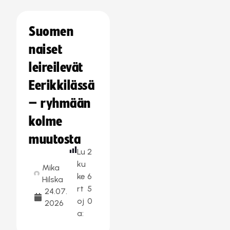
Suomen
naiset
leireilevät
Eerikkilässä
– ryhmään
kolme
muutosta
Lu
2
ku
Mika
ke
6
Hilska
rt
5
24.07.
oj
0
2026
a: