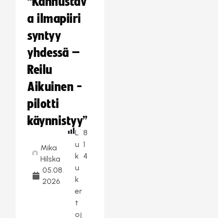
“Kannustav
a ilmapiiri
syntyy
yhdessä –
Reilu
Aikuinen -
pilotti
käynnistyy”
L
8
u
1
Mika
k
4
Hilska
u
05.08.
k
2026
er
t
oj