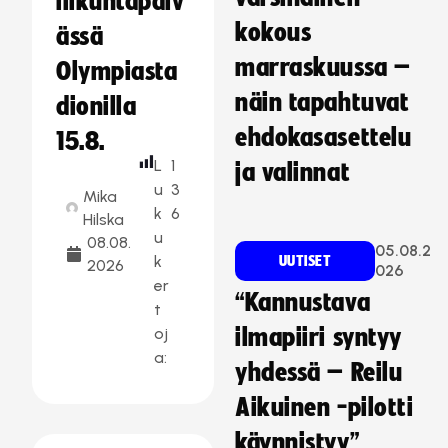
liikuntapäiv
kokous
ässä
marraskuussa –
Olympiasta
näin tapahtuvat
dionilla
ehdokasasettelu
15.8.
L
1
ja valinnat
u
3
Mika
k
6
Hilska
u
08.08.
05.08.2
k
UUTISET
2026
026
er
“Kannustava
t
oj
ilmapiiri syntyy
a:
yhdessä – Reilu
Aikuinen -pilotti
käynnistyy”