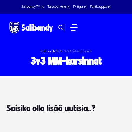
SalibandyTV
Tulospalvelu
F-liiga
Fanikauppa
>
Salibandy.fi
3v3 MM-karsinnat
3v3 MM-karsinnat
Saisiko olla lisää uutisia..?