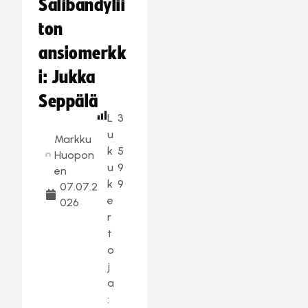
Salibandylii
ton
ansiomerkk
i: Jukka
Seppälä
L
3
u
Markku
k
5
Huopon
u
9
en
k
9
07.07.2
e
026
r
t
o
j
a
: