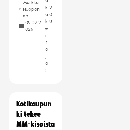
u
Markku
k
9
Huopon
u
0
en
k
8
09.07.2
e
026
r
t
o
j
a
:
Kotikaupun
ki tekee
MM-kisoista