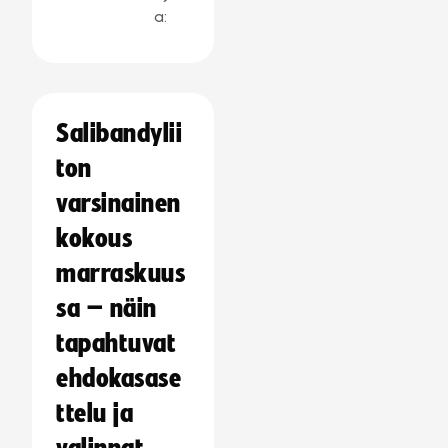
a:
Salibandylii
ton
varsinainen
kokous
marraskuus
sa – näin
tapahtuvat
ehdokasase
ttelu ja