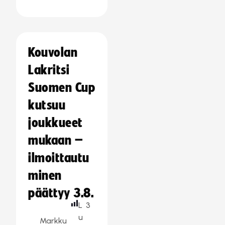
Kouvolan
Lakritsi
Suomen Cup
kutsuu
joukkueet
mukaan –
ilmoittautu
minen
päättyy 3.8.
L
3
u
Markku