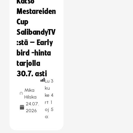
Katso
Mestareiden
Cup
SalibandyTV
:stä – Early
bird -hinta
tarjolla
30.7. asti
Lu
3
ku
Mika
ke
4
Hilska
rt
1
24.07.
oj
5
2026
a: