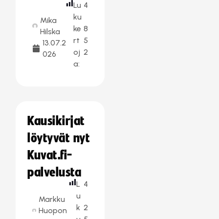
Lu
4
ku
Mika
ke
8
Hilska
rt
5
13.07.2
oj
2
026
a:
Kausikirjat
löytyvät nyt
Kuvat.fi-
palvelusta
L
4
u
Markku
k
2
Huopon