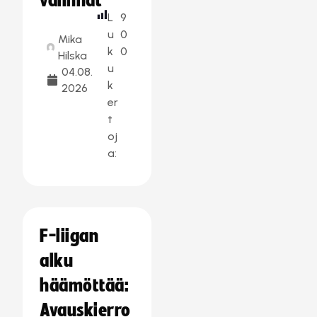
valinnat
L
9
u
0
Mika
k
0
Hilska
u
04.08.
k
2026
er
t
oj
a:
F-liigan
alku
häämöttää:
Avauskierro