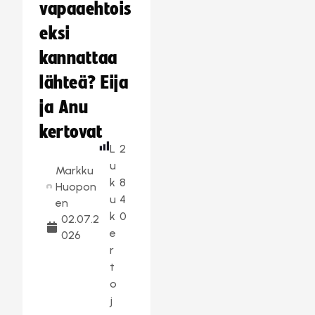
vapaaehtois
eksi
kannattaa
lähteä? Eija
ja Anu
kertovat
L
2
u
Markku
k
8
Huopon
u
4
en
k
0
02.07.2
e
026
r
t
o
j