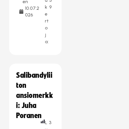
u
5
en
k
9
10.07.2
e
026
rt
o
j
a:
Salibandylii
ton
ansiomerkk
i: Juha
Poranen
L
3