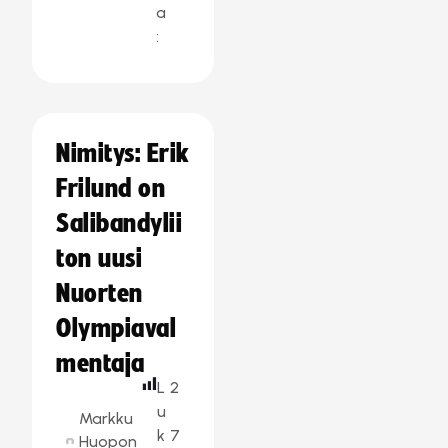
a
:
Nimitys: Erik
Frilund on
Salibandylii
ton uusi
Nuorten
Olympiaval
mentaja
L
2
u
Markku
k
7
Huopon