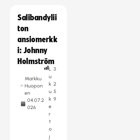
Salibandylii
ton
ansiomerkk
i: Johnny
Holmström
L
3
u
Markku
k
2
Huopon
u
5
en
k
9
04.07.2
e
026
r
t
o
j