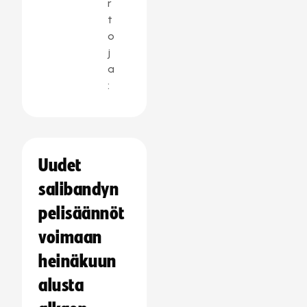
r
t
o
j
a
:
Uudet
salibandyn
pelisäännöt
voimaan
heinäkuun
alusta