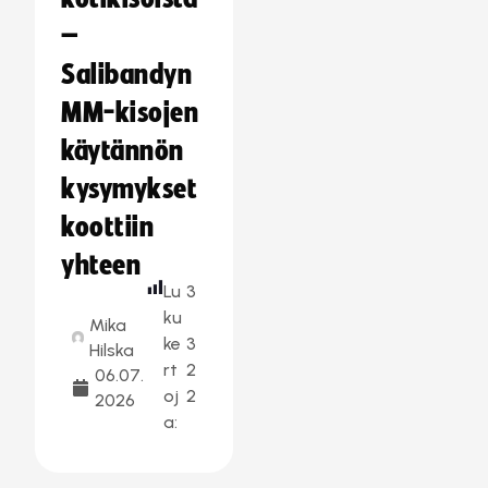
–
Salibandyn
MM-kisojen
käytännön
kysymykset
koottiin
yhteen
Lu
3
ku
Mika
ke
3
Hilska
rt
2
06.07.
oj
2
2026
a: