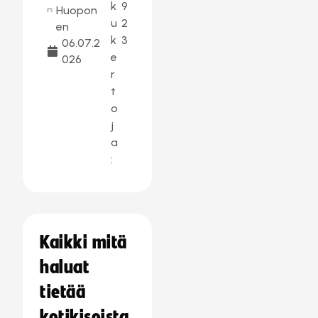
k
9
Huopon
u
2
en
k
3
06.07.2
e
026
r
t
o
j
a
:
Kaikki mitä
haluat
tietää
kotikisoista