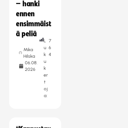
– hanki
ennen
ensimmäist
ä peliä
L
7
u
6
Mika
k
4
Hilska
u
06.08.
k
2026
er
t
oj
a: