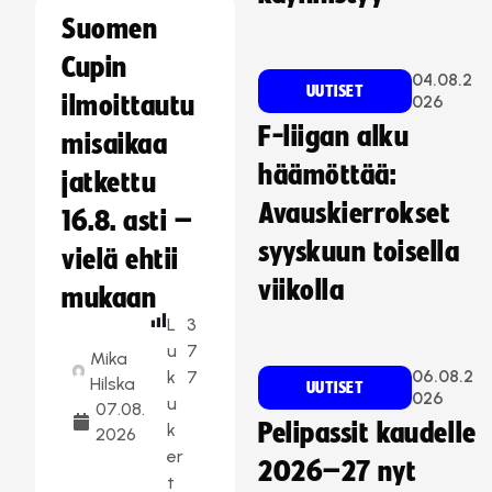
Suomen
Cupin
04.08.2
UUTISET
ilmoittautu
026
F-liigan alku
misaikaa
häämöttää:
jatkettu
Avauskierrokset
16.8. asti –
syyskuun toisella
vielä ehtii
viikolla
mukaan
L
3
u
7
Mika
06.08.2
k
7
Hilska
UUTISET
026
u
07.08.
Pelipassit kaudelle
k
2026
er
2026–27 nyt
t