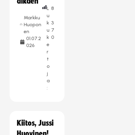
alkaen
L
8
u
Markku
k
3
Huopon
u
7
en
k
0
01.07.2
e
026
r
t
o
j
a
:
Kiitos, Jussi
Huovinen!