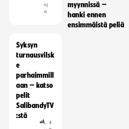
myynnissä –
oj
a:
hanki ennen
ensimmäistä peliä
Syksyn
turnausvilsk
e
parhaimmill
aan – katso
pelit
SalibandyTV
:stä
L
4