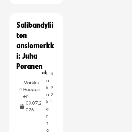
Salibandylii
ton
ansiomerkk
i: Juha
Poranen
L
3
u
Markku
k
9
Huopon
u
2
en
k
1
09.07.2
e
026
r
t
o