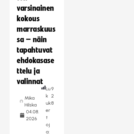
varsinainen
kokous
marraskuus
sa – näin
tapahtuvat
ehdokasase
ttelu ja
valinnat
Lu
9
k
2
Mika
uk
8
Hilska
er
04.08.
t
2026
oj
a: