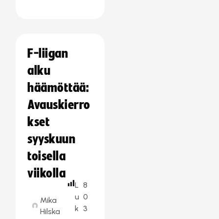
F-liigan
alku
häämöttää:
Avauskierro
kset
syyskuun
toisella
viikolla
L
8
u
0
Mika
k
3
Hilska