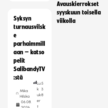
Avauskierrokset
syyskuun toisella
Syksyn
viikolla
turnausvilsk
e
parhaimmill
aan – katso
pelit
SalibandyTV
:stä
Lu
5
k
3
Mika
uk
8
Hilska
er
06.08.
t
2026