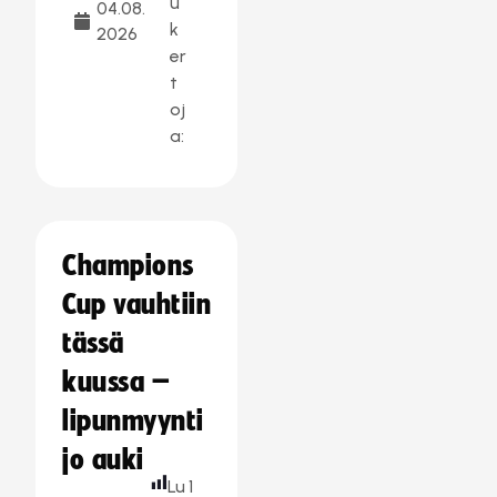
u
04.08.
k
2026
er
t
oj
a:
Champions
Cup vauhtiin
tässä
kuussa –
lipunmyynti
jo auki
Lu
1