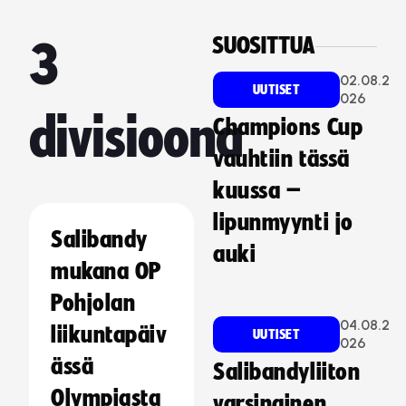
SUOSITTUA
3
02.08.2
UUTISET
026
divisioona
Champions Cup
vauhtiin tässä
kuussa –
lipunmyynti jo
Salibandy
auki
mukana OP
Pohjolan
04.08.2
liikuntapäiv
UUTISET
026
ässä
Salibandyliiton
Olympiasta
varsinainen