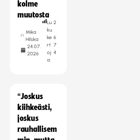
kolme
muutosta
Lu
2
ku
Mika
ke
6
Hilska
rt
7
24.07.
oj
4
2026
a:
“Joskus
kiihkeästi,
joskus
rauhallisem