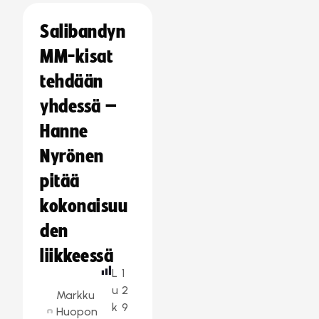
Salibandyn
MM-kisat
tehdään
yhdessä –
Hanne
Nyrönen
pitää
kokonaisuu
den
liikkeessä
L
1
u
2
Markku
k
9
Huopon