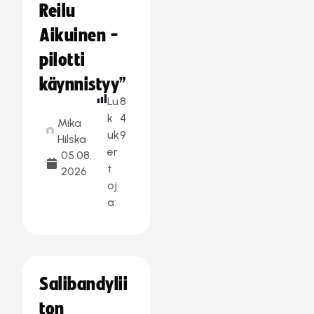
Reilu
Aikuinen -
pilotti
käynnistyy”
Lu
8
k
4
Mika
uk
9
Hilska
er
05.08.
t
2026
oj
a:
Salibandylii
ton