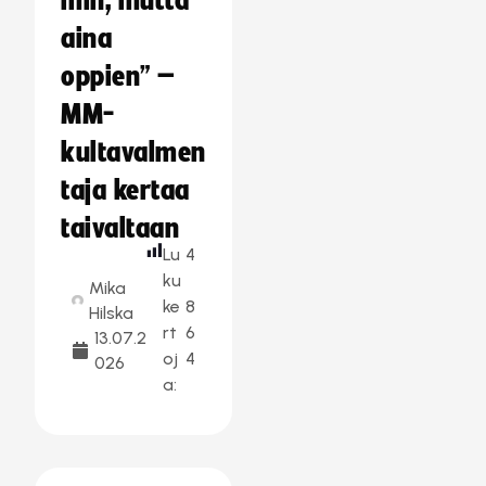
min, mutta
aina
oppien” –
MM-
kultavalmen
taja kertaa
taivaltaan
Lu
4
ku
Mika
ke
8
Hilska
rt
6
13.07.2
oj
4
026
a: