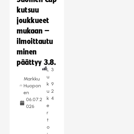
kutsuu
joukkueet
mukaan –
ilmoittautu
minen
päättyy 3.8.
L
3
u
Markku
k
9
Huopon
u
2
en
k
4
06.07.2
e
026
r
t
o