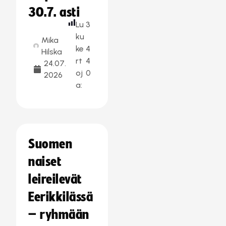
30.7. asti
Lu
3
ku
Mika
ke
4
Hilska
rt
4
24.07.
oj
0
2026
a:
Suomen
naiset
leireilevät
Eerikkilässä
– ryhmään