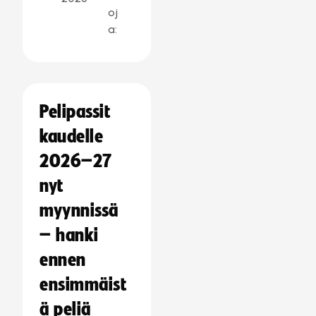
oj
a:
Pelipassit
kaudelle
2026–27
nyt
myynnissä
– hanki
ennen
ensimmäist
ä peliä