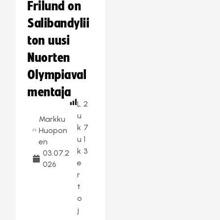
Frilund on
Salibandylii
ton uusi
Nuorten
Olympiaval
mentaja
L
2
u
Markku
k
7
Huopon
u
1
en
k
3
03.07.2
e
026
r
t
o
j