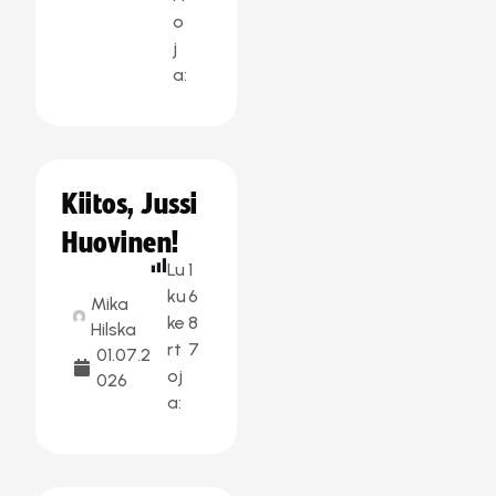
o
j
a:
Kiitos, Jussi
Huovinen!
Lu
1
ku
6
Mika
ke
8
Hilska
rt
7
01.07.2
oj
026
a: