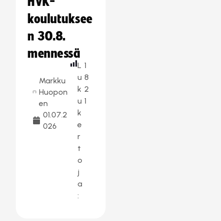
HVK-
koulutuksee
n 30.8.
mennessä
L
1
u
8
Markku
k
2
Huopon
u
1
en
k
01.07.2
e
026
r
t
o
j
a
: