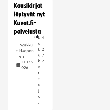
Kausikirjat
löytyvät nyt
Kuvat.fi-
palvelusta
L
4
u
Markku
k
2
Huopon
u
7
en
k
2
10.07.2
e
026
r
t
o
j
a
: