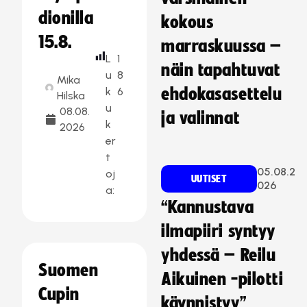
dionilla
kokous
15.8.
marraskuussa –
L
1
näin tapahtuvat
u
8
Mika
k
6
ehdokasasettelu
Hilska
u
08.08.
ja valinnat
k
2026
er
t
05.08.2
oj
UUTISET
026
a:
“Kannustava
ilmapiiri syntyy
yhdessä – Reilu
Suomen
Aikuinen -pilotti
Cupin
käynnistyy”