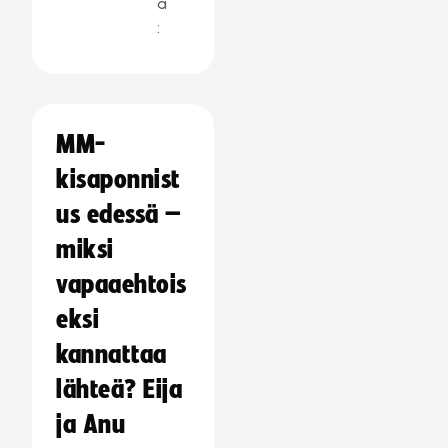
a
:
MM-
kisaponnist
us edessä –
miksi
vapaaehtois
eksi
kannattaa
lähteä? Eija
ja Anu