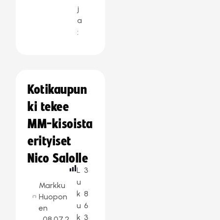
j
a
:
Kotikaupun
ki tekee
MM-kisoista
erityiset
Nico Salolle
L
3
u
Markku
k
8
Huopon
u
6
en
k
3
08.07.2