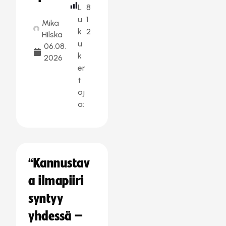
L
8
u
1
Mika
k
2
Hilska
u
06.08.
k
2026
er
t
oj
a:
“Kannustav
a ilmapiiri
syntyy
yhdessä –