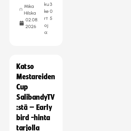
ku
3
Mika
ke
0
Hilska
rt
5
02.08.
oj
2026
a:
Katso
Mestareiden
Cup
SalibandyTV
:stä – Early
bird -hinta
tarjolla