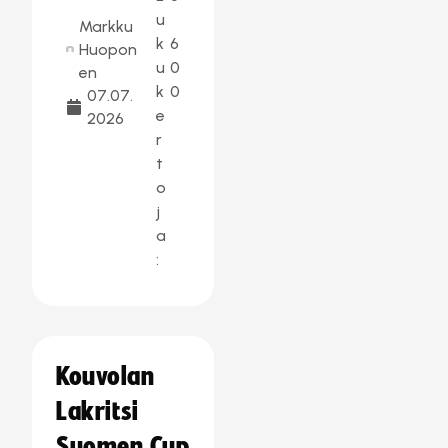
u
Markku
k
6
Huopon
u
0
en
k
0
07.07.
e
2026
r
t
o
j
a
:
Kouvolan
Lakritsi
Suomen Cup