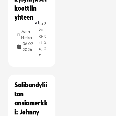
koottiin
yhteen
Lu
3
ku
Mika
ke
3
Hilska
rt
2
06.07.
oj
2
2026
a:
Salibandylii
ton
ansiomerkk
i: Johnny