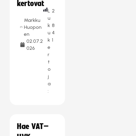
kertovat
L
2
u
Markku
k
8
Huopon
u
4
en
k
1
02.07.2
e
026
r
t
o
j
a
:
Hae VAT–