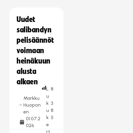
Uudet
salibandyn
pelisäännöt
voimaan
heinäkuun
alusta
alkaen
L
8
u
Markku
k
3
Huopon
u
8
en
k
5
01.07.2
e
026
rt