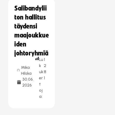
Salibandylii
ton hallitus
täydensi
maajoukkue
iden
johtoryhmiä
Lu
1
k
2
Mika
uk
8
Hilska
er
1
30.06.
t
2026
oj
a: