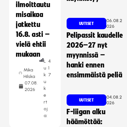
ilmoittautu
misaikaa
06.08.2
jatkettu
UUTISET
026
16.8. asti –
Pelipassit kaudelle
vielä ehtii
2026–27 nyt
mukaan
myynnissä –
L
4
hanki ennen
u
1
Mika
ensimmäistä peliä
k
7
Hilska
u
07.08.
k
2026
e
04.08.2
UUTISET
rt
026
oj
F-liigan alku
a:
häämöttää: