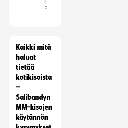
j
a
:
Kaikki mitä
haluat
tietää
kotikisoista
–
Salibandyn
MM-kisojen
käytännön
kysymykset