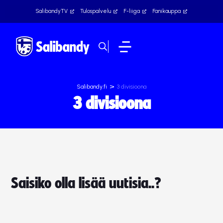
SalibandyTV
Tulospalvelu
F-liiga
Fanikauppa
>
Salibandy.fi
3 divisioona
3 divisioona
Saisiko olla lisää uutisia..?