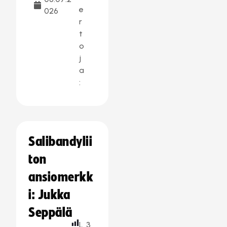
e
026
r
t
o
j
a
:
Salibandylii
ton
ansiomerkk
i: Jukka
Seppälä
L
3