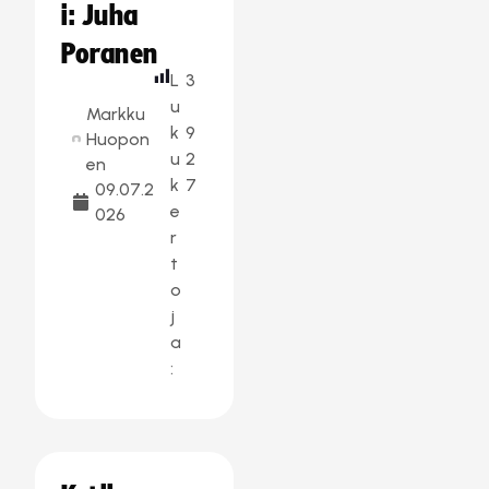
i: Juha
Poranen
L
3
u
Markku
k
9
Huopon
u
2
en
k
7
09.07.2
e
026
r
t
o
j
a
: