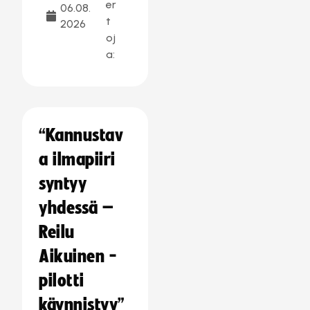
er
06.08.
t
2026
oj
a:
“Kannustav
a ilmapiiri
syntyy
yhdessä –
Reilu
Aikuinen -
pilotti
käynnistyy”