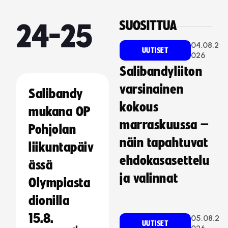
SUOSITTUA
24-25
04.08.2
UUTISET
026
Salibandyliiton
varsinainen
Salibandy
kokous
mukana OP
marraskuussa –
Pohjolan
näin tapahtuvat
liikuntapäiv
ehdokasasettelu
ässä
ja valinnat
Olympiasta
dionilla
15.8.
05.08.2
UUTISET