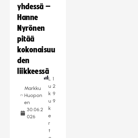
yhdessä –
Hanne
Nyrönen
pitää
kokonaisuu
den
liikkeessä
L
1
u
2
Markku
k
9
Huopon
u
9
en
k
30.06.2
e
026
r
t
o