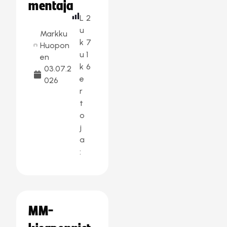
mentaja
L
2
u
Markku
k
7
Huopon
u
1
en
k
6
03.07.2
e
026
r
t
o
j
a
:
MM-