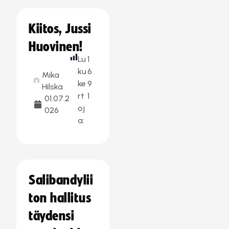
Kiitos, Jussi
Huovinen!
Lu
1
ku
6
Mika
ke
9
Hilska
rt
1
01.07.2
oj
026
a:
Salibandylii
ton hallitus
täydensi