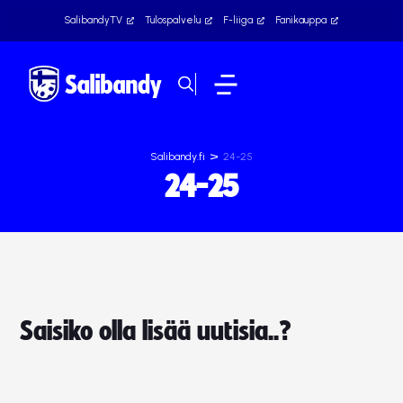
SalibandyTV
Tulospalvelu
F-liiga
Fanikauppa
>
Salibandy.fi
24-25
24-25
Saisiko olla lisää uutisia..?