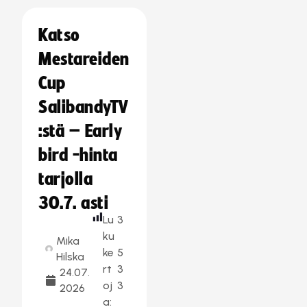
Katso
Mestareiden
Cup
SalibandyTV
:stä – Early
bird -hinta
tarjolla
30.7. asti
Lu
3
ku
Mika
ke
5
Hilska
rt
3
24.07.
oj
3
2026
a: