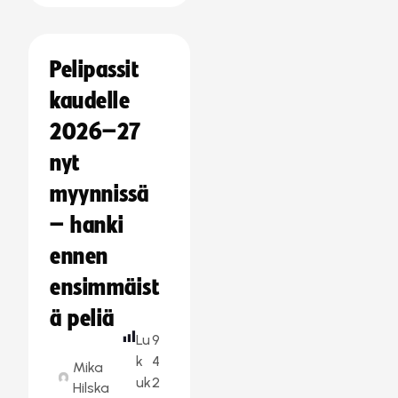
Pelipassit
kaudelle
2026–27
nyt
myynnissä
– hanki
ennen
ensimmäist
ä peliä
Lu
9
k
4
Mika
uk
2
Hilska