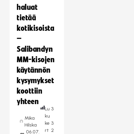
haluat
tietää
kotikisoista
–
Salibandyn
MM-kisojen
käytännön
kysymykset
koottiin
yhteen
Lu
3
ku
Mika
ke
3
Hilska
rt
2
06.07.