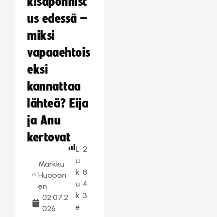
kisaponnist
us edessä –
miksi
vapaaehtois
eksi
kannattaa
lähteä? Eija
ja Anu
kertovat
L
2
u
Markku
k
8
Huopon
u
4
en
k
3
02.07.2
e
026