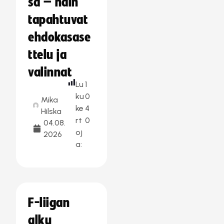
sa – näin
tapahtuvat
ehdokasase
ttelu ja
valinnat
Lu
1
ku
0
Mika
ke
4
Hilska
rt
0
04.08.
oj
2026
a:
F-liigan
alku