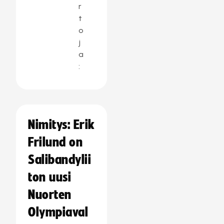
r
t
o
j
a
:
Nimitys: Erik
Frilund on
Salibandylii
ton uusi
Nuorten
Olympiaval