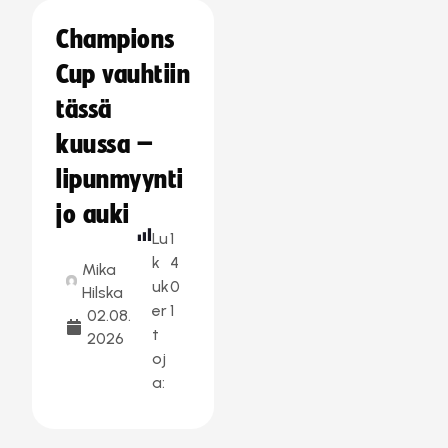
Champions
Cup vauhtiin
tässä
kuussa –
lipunmyynti
jo auki
Lu
1
k
4
Mika
uk
0
Hilska
er
1
02.08.
t
2026
oj
a: