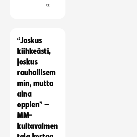
a:
“Joskus
kiihkeästi,
joskus
rauhallisem
min, mutta
aina
oppien” –
MM-
kultavalmen