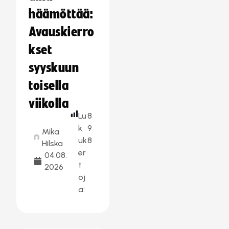
häämöttää:
Avauskierro
kset
syyskuun
toisella
viikolla
Lu
8
k
9
Mika
uk
8
Hilska
er
04.08.
t
2026
oj
a: