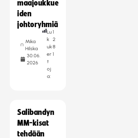
maajoukkue
iden
johtoryhmiä
Lu
1
k
2
Mika
uk
8
Hilska
er
1
30.06.
t
2026
oj
a:
Salibandyn
MM-kisat
tehdään