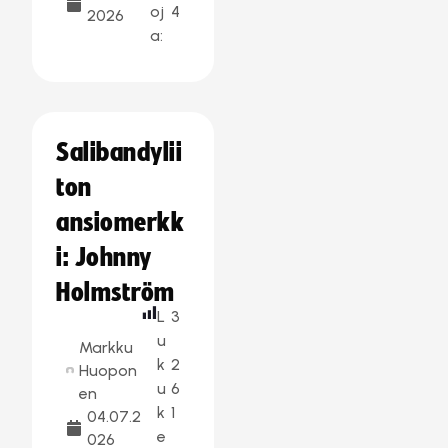
oj
4
2026
a:
Salibandylii
ton
ansiomerkk
i: Johnny
Holmström
L
3
u
Markku
k
2
Huopon
u
6
en
k
1
04.07.2
e
026