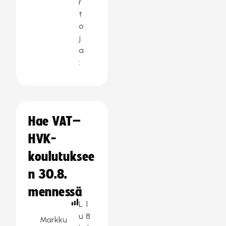
r
t
o
j
a
:
Hae VAT–
HVK-
koulutuksee
n 30.8.
mennessä
L
1
u
8
Markku