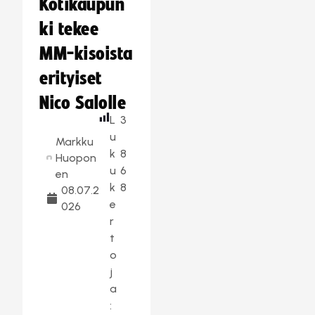
Kotikaupun
ki tekee
MM-kisoista
erityiset
Nico Salolle
L
3
u
Markku
k
8
Huopon
u
6
en
k
8
08.07.2
e
026
r
t
o
j
a
: