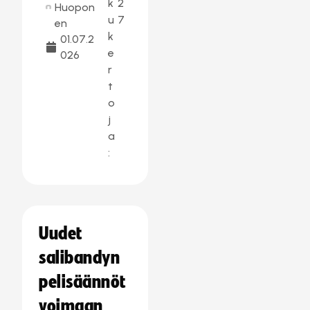
k
2
Huopon
u
7
en
k
01.07.2
e
026
r
t
o
j
a
:
Uudet
salibandyn
pelisäännöt
voimaan