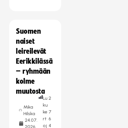
Suomen
naiset
leireilevät
Eerikkilässä
– ryhmään
kolme
muutosta
Lu
2
ku
Mika
ke
7
Hilska
rt
6
24.07.
oj
4
2026