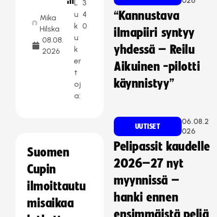
026
L
3
“Kannustava
u
4
Mika
k
0
Hilska
ilmapiiri syntyy
u
08.08.
yhdessä – Reilu
k
2026
er
Aikuinen -pilotti
t
käynnistyy”
oj
a:
06.08.2
UUTISET
026
Pelipassit kaudelle
Suomen
2026–27 nyt
Cupin
myynnissä –
ilmoittautu
hanki ennen
misaikaa
ensimmäistä peliä