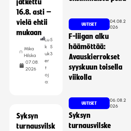
jatkettu
16.8. asti –
vielä ehtii
04.08.2
UUTISET
026
mukaan
F-liigan alku
Lu
5
häämöttää:
k
5
Mika
uk
3
Hilska
Avauskierrokset
er
07.08.
syyskuun toisella
t
2026
oj
viikolla
a:
06.08.2
UUTISET
026
Syksyn
Syksyn
turnausvilske
turnausvilsk