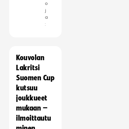
o
j
a
:
Kouvolan
Lakritsi
Suomen Cup
kutsuu
joukkueet
mukaan –
ilmoittautu
minen