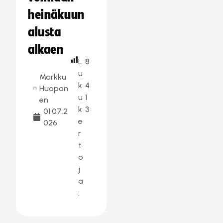
heinäkuun
alusta
alkaen
L
8
u
Markku
k
4
Huopon
u
1
en
k
3
01.07.2
e
026
r
t
o
j
a
: