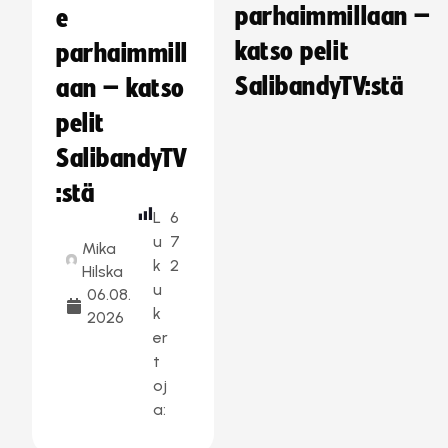
parhaimmillaan –
e
katso pelit
parhaimmill
SalibandyTV:stä
aan – katso
pelit
SalibandyTV
:stä
L
6
u
7
Mika
k
2
Hilska
u
06.08.
k
2026
er
t
oj
a: