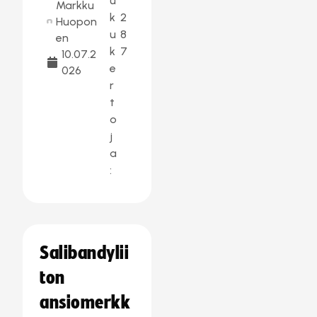
u
Markku
k
2
Huopon
u
8
en
k
7
10.07.2
e
026
r
t
o
j
a
:
Salibandylii
ton
ansiomerkk