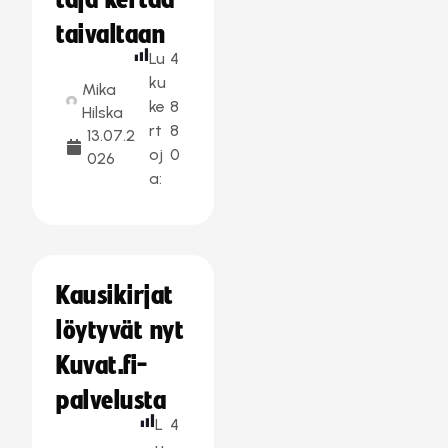
taja kertaa
taivaltaan
Lu
4
ku
Mika
ke
8
Hilska
rt
8
13.07.2
oj
0
026
a:
Kausikirjat
löytyvät nyt
Kuvat.fi-
palvelusta
L
4