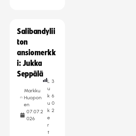
Salibandylii
ton
ansiomerkk
i: Jukka
Seppälä
L
3
u
Markku
k
6
Huopon
u
0
en
k
2
07.07.2
e
026
r
t