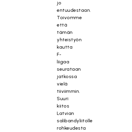
jo
entuudestaan.
Toivomme
että
tämän
yhteistyön
kautta
F-
liigaa
seurataan
jatkossa
vielä
tiiviimmin.
Suuri
kiitos
Latvian
salibandyliitolle
rohkeudesta