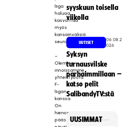
liiga
syyskuun toisella
haluaa
viikolla
kasvattaa
myös
kansainvälisiä
06.08.2
seuraajamääriään.
UUTISET
026
Syksyn
–
Olemme
turnausvilske
innoissamme
parhaimmillaan –
yhteistyöstä
katso pelit
F-
liigan
SalibandyTV:stä
kanssa.
On
hienoa
UUSIMMAT
päästä
näyttämään