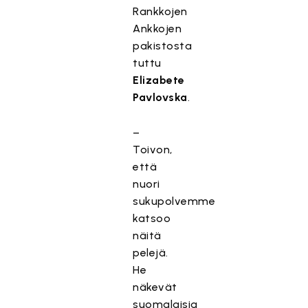
Rankkojen
Ankkojen
pakistosta
tuttu
Elizabete
Pavlovska
.
–
Toivon,
että
nuori
sukupolvemme
katsoo
näitä
pelejä.
He
näkevät
suomalaisia