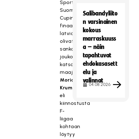
Sport
Suomen
Salibandyliito
Cupin
n varsinainen
finaalissa
kokous
latvialaiset
marraskuuss
olivat
a – näin
sankoin
tapahtuvat
joukoin
ehdokasasett
katsomassa
elu ja
maajoukkuepelaaja
Morics
valinnat
04.08.2026
Kruminsia
,
eli
kiinnostusta
F-
liigaa
kohtaan
löytyy