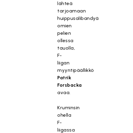
lähteä
tarjoamaan
huippusalibandyä
omien
pelien
ollessa
tauolla,
F-
liigan
myyntipäällikkö
Patrik
Forsbacka
avaa.
Kruminsin
ohella
F-
liigassa