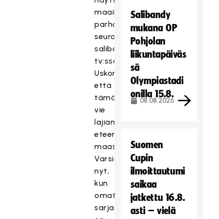
maailman
Salibandy
parhaiden
mukana OP
seurojen
Pohjolan
salibandya
liikuntapäiväs
tv:ssä.
sä
Uskon,
Olympiastadi
että
onilla 15.8.
tämä
08.08.2026
vie
lajiamme
eteenpäin
Suomen
maassamme.
Cupin
Varsinkin
ilmoittautumi
nyt,
kun
saikaa
omat
jatkettu 16.8.
sarjamme
asti – vielä