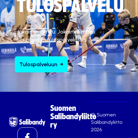
TULOSPALVELU
Jokainen ottelu. Jokainen maali.
Salibandyn tulospalvelussa.
Tulospalveluun
Suomen
© Suomen
Salibandyliitto
Salibandyliitto
ry
2026