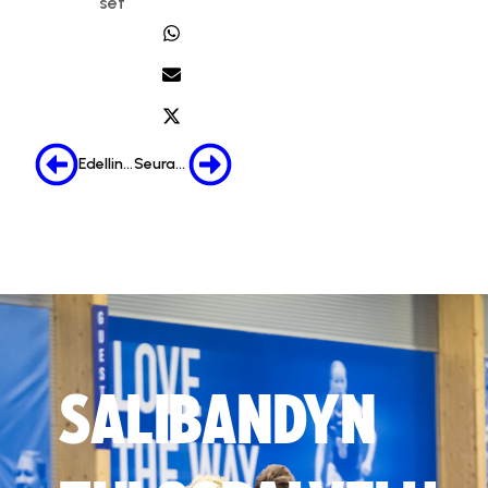
set
Edellinen
Seuraava
SALIBANDYN