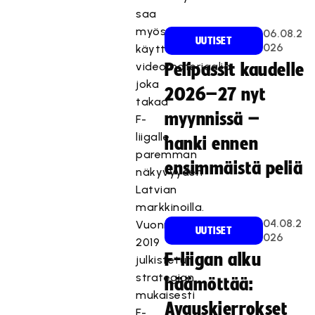
saa
myös
06.08.2
UUTISET
026
käyttöönsä
videomateriaalia,
Pelipassit kaudelle
joka
2026–27 nyt
takaa
myynnissä –
F-
liigalle
hanki ennen
paremman
ensimmäistä peliä
näkyvyyden
Latvian
markkinoilla.
04.08.2
Vuonna
UUTISET
026
2019
F-liigan alku
julkistetun
strategian
häämöttää:
mukaisesti
Avauskierrokset
F-