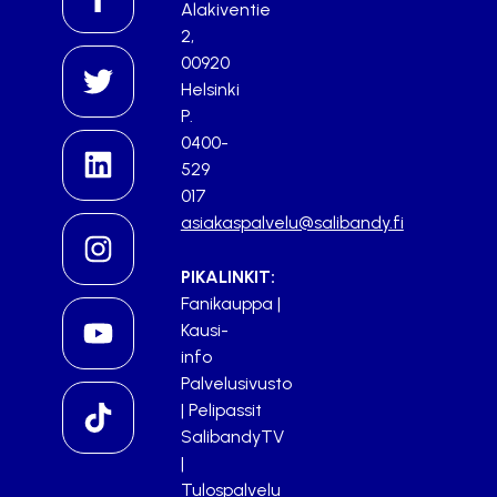
Alakiventie
2,
00920
Helsinki
P.
0400-
529
017
asiakaspalvelu@salibandy.fi
PIKALINKIT:
Fanikauppa
|
Kausi-
info
Palvelusivusto
|
Pelipassit
SalibandyTV
|
Tulospalvelu