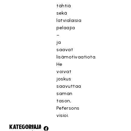
tähtiä
sekä
latvialaisia
pelaajia
–
ja
saavat
lisämotivaatiota.
He
voivat
joskus
saavuttaa
saman
tason,
Pētersons
visioi.
Uuti
KATEGORIA:
JAA: