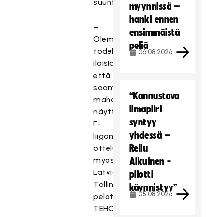
suuntaan.
myynnissä –
hanki ennen
–
ensimmäistä
Olemme
peliä
todella
06.08.2026
iloisia,
että
saamme
“Kannustava
mahdollisuuden
ilmapiiri
näyttää
syntyy
F-
yhdessä –
liigan
Reilu
otteluita
myös
Aikuinen -
Latviassa.
pilotti
Tallinnassa
käynnistyy”
05.08.2026
pelatussa
TEHO