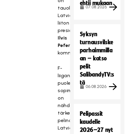
on
ehtii mukaan
07.08.2026
tauolla,
Latvian
liiton
presidentti
Syksyn
Ilvis
turnausvilske
Pētersons
parhaimmilla
kommentoi.
an – katso
pelit
F-
SalibandyTV:s
liigan
tä
puolella
06.08.2026
sopimus
on
nähdään
tärkeänä
Pelipassit
pelinavauksena
kaudelle
Latvian
2026–27 nyt