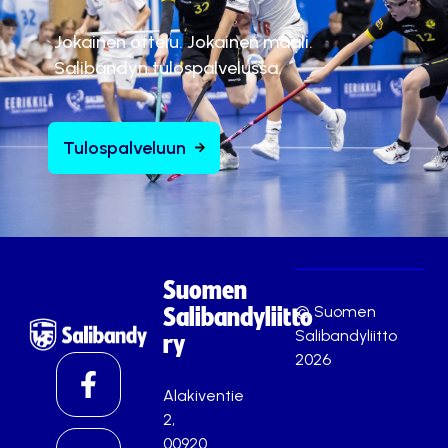
Jokainen ottelu. Jokainen maali.
Salibandyn tulospalvelussa.
Tulospalveluun
Suomen
© Suomen
Salibandyliitto
Salibandyliitto
ry
2026
Alakiventie
2,
00920