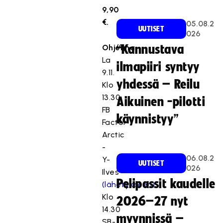
9,90
€.
05.08.2
UUTISET
026
Ohjelma
“Kannustava
La
ilmapiiri syntyy
9.11.
yhdessä – Reilu
Klo
13.30
Aikuinen -pilotti
FB
käynnistyy”
Factor
Arctic
-
06.08.2
Y-
UUTISET
026
Ilves
Pelipassit kaudelle
(lähetykseen)
Klo
2026–27 nyt
14.30
myynnissä –
SB-