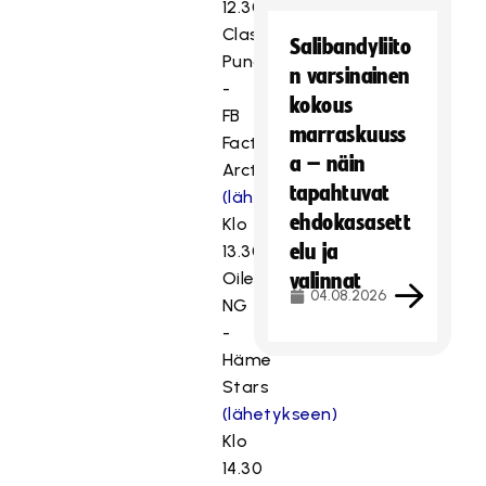
12.30
Classic
Salibandyliito
Punainen
n varsinainen
-
kokous
FB
marraskuuss
Factor
a – näin
Arctic
tapahtuvat
(lähetykseen)
ehdokasasett
Klo
elu ja
13.30
Oilers
valinnat
04.08.2026
NG
-
Häme
Stars
(lähetykseen)
Klo
14.30