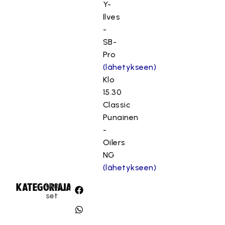
Y-
Ilves
-
SB-
Pro
(lähetykseen)
Klo
15.30
Classic
Punainen
-
Oilers
NG
(lähetykseen)
Uuti
KATEGORIA:
JAA:
set