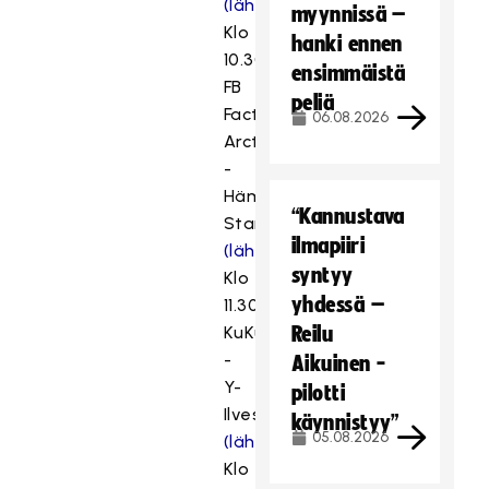
(lähetykseen)
myynnissä –
Klo
hanki ennen
10.30
ensimmäistä
FB
peliä
Factor
06.08.2026
Arctic
-
Häme
“Kannustava
Stars
ilmapiiri
(lähetykseen)
syntyy
Klo
yhdessä –
11.30
KuKu
Reilu
-
Aikuinen -
Y-
pilotti
Ilves
käynnistyy”
05.08.2026
(lähetykseen)
Klo