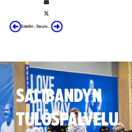
Edellinen
Seuraava
SALIBANDYN
TULOSPALVELU