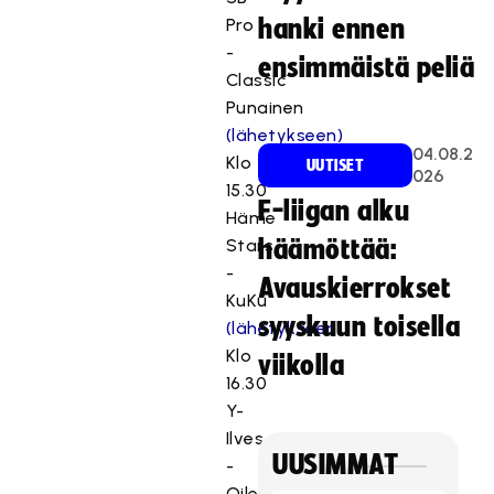
Pro
hanki ennen
-
ensimmäistä peliä
Classic
Punainen
(lähetykseen)
04.08.2
Klo
UUTISET
026
15.30
F-liigan alku
Häme
Stars
häämöttää:
-
Avauskierrokset
KuKu
syyskuun toisella
(lähetykseen)
Klo
viikolla
16.30
Y-
Ilves
UUSIMMAT
-
Oilers