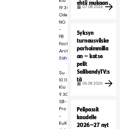
Klo
ehtii mukaan
07.08.2026
19.30
Oilers
NG
-
Syksyn
FB
turnausvilske
Factor
parhaimmilla
Arctic
an – katso
(lähetykseen)
pelit
SalibandyTV:s
Su
tä
10.11.
06.08.2026
Klo
9.30
SB-
Pro
Pelipassit
-
kaudelle
KuKu
2026–27 nyt