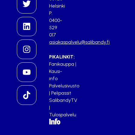
Helsinki
P.
0400-
529
017
asiakaspalvelu@salibandy.fi
PIKALINKIT:
Fanikauppa
|
Kausi-
info
Palvelusivusto
|
Pelipassit
SalibandyTV
|
Tulospalvelu
Info