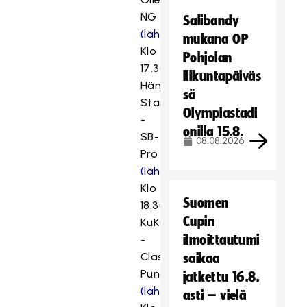
NG
Salibandy
(lähetykseen)
mukana OP
Klo
Pohjolan
17.30
liikuntapäiväs
Häme
sä
Stars
Olympiastadi
-
onilla 15.8.
SB-
08.08.2026
Pro
(lähetykseen)
Klo
Suomen
18.30
Cupin
KuKu
ilmoittautumi
-
Classic
saikaa
Punainen
jatkettu 16.8.
(lähetykseen)
asti – vielä