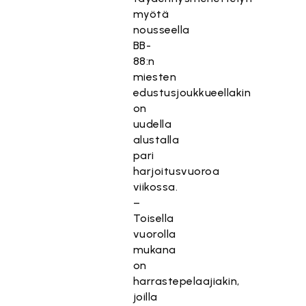
myötä
nousseella
BB-
88:n
miesten
edustusjoukkueellakin
on
uudella
alustalla
pari
harjoitusvuoroa
viikossa.
–
Toisella
vuorolla
mukana
on
harrastepelaajiakin,
joilla