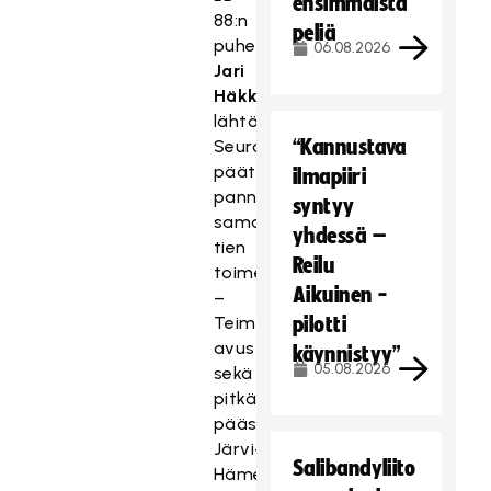
ensimmäistä
88:n
peliä
puheenjohtaja
06.08.2026
Jari
Häkkinen
lähtökohtia.
“Kannustava
Seurassa
päätettiin
ilmapiiri
panna
syntyy
saman
yhdessä –
tien
Reilu
toimeksi.
Aikuinen -
–
Teimme
pilotti
avustusanomuksen
käynnistyy”
05.08.2026
sekä
pitkäaikaiselle
pääsponsorillemme
Järvi-
Salibandyliito
Hämeen