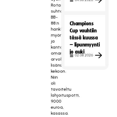
Rotaryklubi
suhtautuivat
BB-
88:n
Champions
hankkeeseen
Cup vauhtiin
myönteisesti
tässä kuussa
ja
– lipunmyynti
kantoivat
jo auki
oman
02.08.2026
arvokkaan
lisänsä
kekoon.
Niin
oli
tavoiteltu
lahjoituspotti,
9000
euroa,
kasassa.