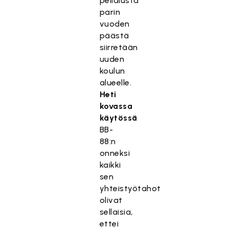
pelialusta
parin
vuoden
päästä
siirretään
uuden
koulun
alueelle.
Heti
kovassa
käytössä
BB-
88:n
onneksi
kaikki
sen
yhteistyötahot
olivat
sellaisia,
ettei