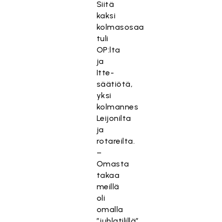
Siitä
kaksi
kolmasosaa
tuli
OP:lta
ja
Itte-
säätiötä,
yksi
kolmannes
Leijonilta
ja
rotareilta.
–
Omasta
takaa
meillä
oli
omalla
”juhlatilillä”