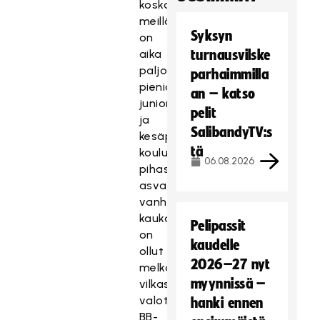
koska
meillä
Syksyn
on
aika
turnausvilske
paljon
parhaimmilla
pieniä
an – katso
junioreja
pelit
ja
SalibandyTV:s
kesäpelaaminen
tä
koulun
06.08.2026
pihassa
asvalttikentällä
vanhassa
kaukalossa
Pelipassit
on
kaudelle
ollut
2026–27 nyt
melko
myynnissä –
vilkasta,
valottaa
hanki ennen
BB-