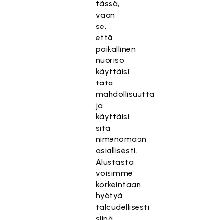
tässä,
vaan
se,
että
paikallinen
nuoriso
käyttäisi
tätä
mahdollisuutta
ja
käyttäisi
sitä
nimenomaan
asiallisesti.
Alustasta
voisimme
korkeintaan
hyötyä
taloudellisesti
siinä