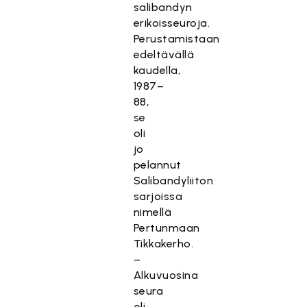
salibandyn
erikoisseuroja.
Perustamistaan
edeltävällä
kaudella,
1987–
88,
se
oli
jo
pelannut
Salibandyliiton
sarjoissa
nimellä
Pertunmaan
Tikkakerho.
–
Alkuvuosina
seura
oli