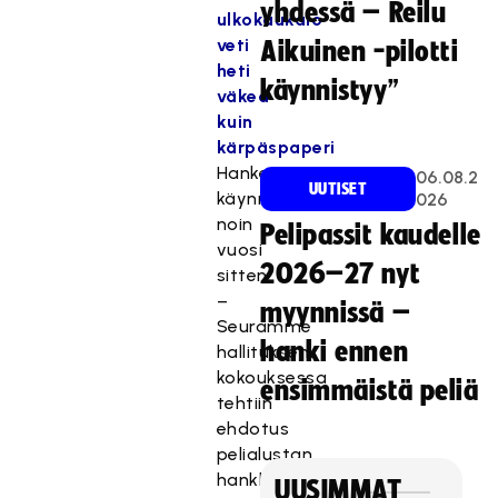
yhdessä – Reilu
ulkokaukalo
veti
Aikuinen -pilotti
heti
käynnistyy”
väkeä
kuin
kärpäspaperi
Hanke
06.08.2
UUTISET
käynnistettiin
026
noin
Pelipassit kaudelle
vuosi
2026–27 nyt
sitten.
–
myynnissä –
Seuramme
hanki ennen
hallituksen
kokouksessa
ensimmäistä peliä
tehtiin
ehdotus
pelialustan
hankkimisesta,
UUSIMMAT