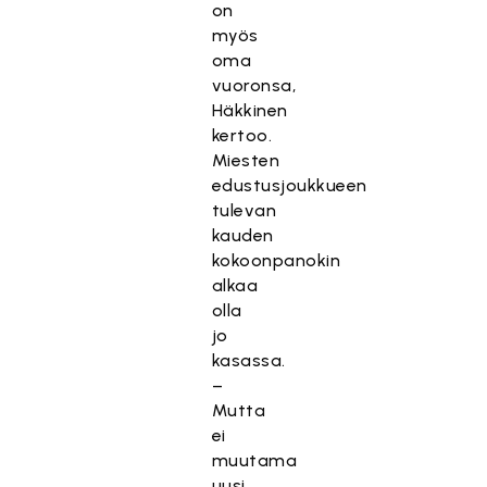
on
myös
oma
vuoronsa,
Häkkinen
kertoo.
Miesten
edustusjoukkueen
tulevan
kauden
kokoonpanokin
alkaa
olla
jo
kasassa.
–
Mutta
ei
muutama
uusi