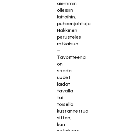
aiemmin
olleisiin
laitoihin,
puheenjohtaja
Häkkinen
perustelee
ratkaisua.
–
Tavoitteena
on
saada
uudet
laidat
tavalla
tai
toisella
kustannettua
sitten,
kun