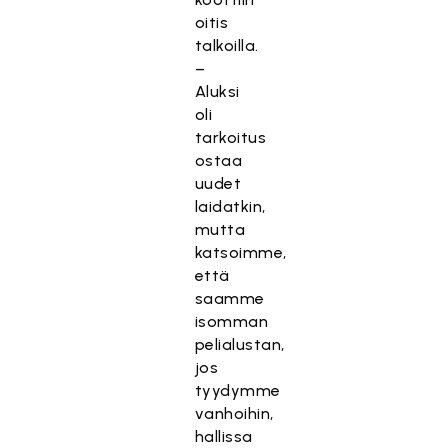
oitis
talkoilla.
–
Aluksi
oli
tarkoitus
ostaa
uudet
laidatkin,
mutta
katsoimme,
että
saamme
isomman
pelialustan,
jos
tyydymme
vanhoihin,
hallissa