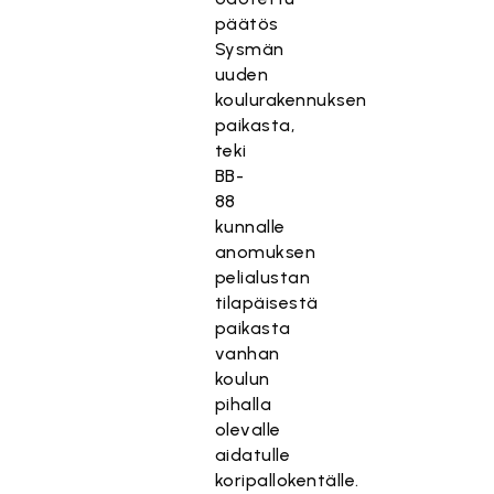
päätös
Sysmän
uuden
koulurakennuksen
paikasta,
teki
BB-
88
kunnalle
anomuksen
pelialustan
tilapäisestä
paikasta
vanhan
koulun
pihalla
olevalle
aidatulle
koripallokentälle.