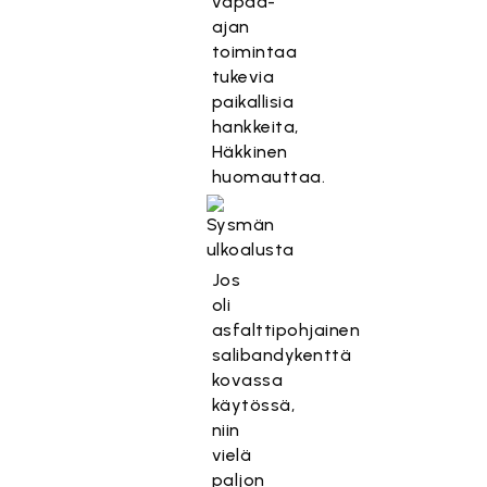
vapaa-
ajan
toimintaa
tukevia
paikallisia
hankkeita,
Häkkinen
huomauttaa.
Jos
oli
asfalttipohjainen
salibandykenttä
kovassa
käytössä,
niin
vielä
paljon