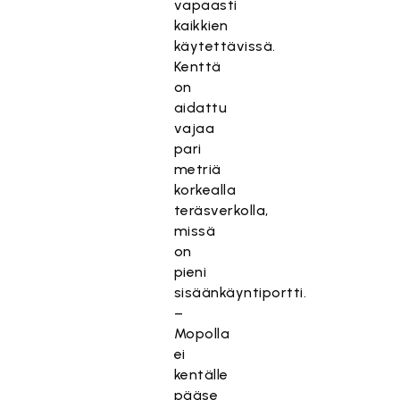
vapaasti
kaikkien
käytettävissä.
Kenttä
on
aidattu
vajaa
pari
metriä
korkealla
teräsverkolla,
missä
on
pieni
sisäänkäyntiportti.
–
Mopolla
ei
kentälle
pääse