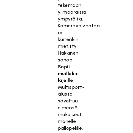
tekemään
ylimääräisiä
ympyröitä.
Kameravalvontaa
on
kuitenkin
mietitty,
Häkkinen
sanoo.
Sopii
muillekin
lajeille
Multisport-
alusta
soveltuu
nimensä
mukaisesti
monelle
pallopelille.