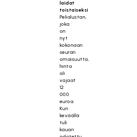
laidat
toistaiseksi
Pelialustan,
joka
on
nyt
kokonaan
seuran
omaisuutta,
hinta
oli
vajaat
12
000
euroa.
Kun
keväällä
tuli
kauan
odotettu