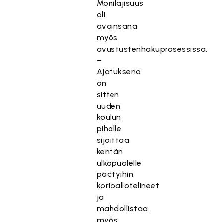
Monilajisuus
oli
avainsana
myös
avustustenhakuprosessissa.
–
Ajatuksena
on
sitten
uuden
koulun
pihalle
sijoittaa
kentän
ulkopuolelle
päätyihin
koripallotelineet
ja
mahdollistaa
myös