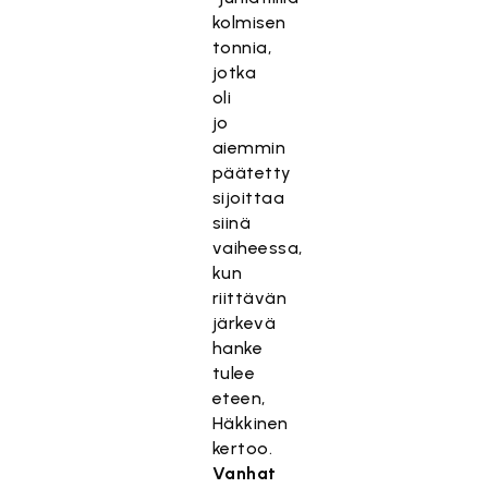
kolmisen
tonnia,
jotka
oli
jo
aiemmin
päätetty
sijoittaa
siinä
vaiheessa,
kun
riittävän
järkevä
hanke
tulee
eteen,
Häkkinen
kertoo.
Vanhat