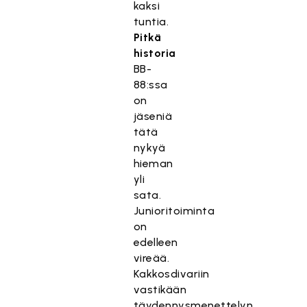
kaksi
tuntia.
Pitkä
historia
BB-
88:ssa
on
jäseniä
tätä
nykyä
hieman
yli
sata.
Junioritoiminta
on
edelleen
vireää.
Kakkosdivariin
vastikään
täydennysmenettelyn