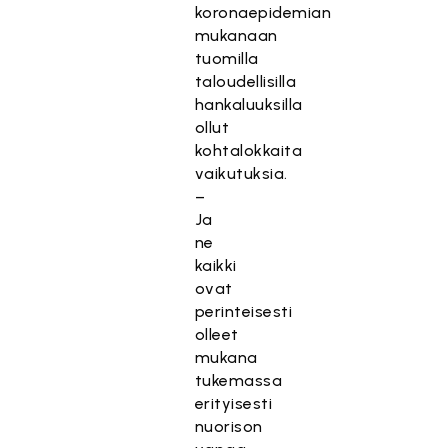
koronaepidemian
mukanaan
tuomilla
taloudellisilla
hankaluuksilla
ollut
kohtalokkaita
vaikutuksia.
–
Ja
ne
kaikki
ovat
perinteisesti
olleet
mukana
tukemassa
erityisesti
nuorison