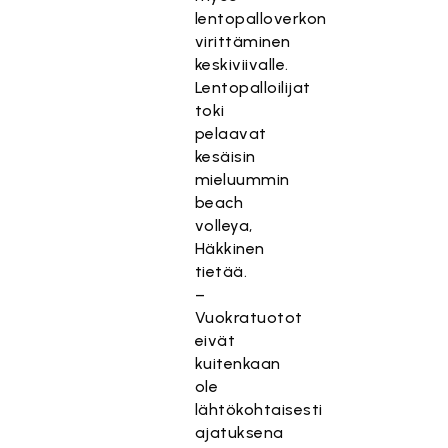
lentopalloverkon
virittäminen
keskiviivalle.
Lentopalloilijat
toki
pelaavat
kesäisin
mieluummin
beach
volleya,
Häkkinen
tietää.
–
Vuokratuotot
eivät
kuitenkaan
ole
lähtökohtaisesti
ajatuksena