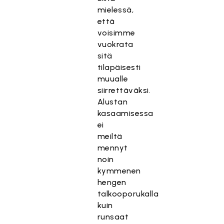
mielessä,
että
voisimme
vuokrata
sitä
tilapäisesti
muualle
siirrettäväksi.
Alustan
kasaamisessa
ei
meiltä
mennyt
noin
kymmenen
hengen
talkooporukalla
kuin
runsaat