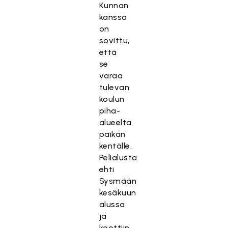
Kunnan
kanssa
on
sovittu,
että
se
varaa
tulevan
koulun
piha-
alueelta
paikan
kentälle.
Pelialusta
ehti
Sysmään
kesäkuun
alussa
ja
koottiin